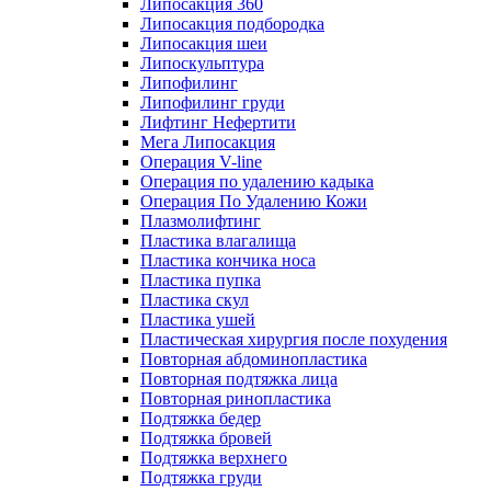
Липосакция 360
Липосакция подбородка
Липосакция шеи
Липоскульптура
Липофилинг
Липофилинг груди
Лифтинг Нефертити
Мега Липосакция
Операция V-line
Операция по удалению кадыка
Операция По Удалению Кожи
Плазмолифтинг
Пластика влагалища
Пластика кончика носа
Пластика пупка
Пластика скул
Пластика ушей
Пластическая хирургия после похудения
Повторная абдоминопластика
Повторная подтяжка лица
Повторная ринопластика
Подтяжка бедер
Подтяжка бровей
Подтяжка верхнего
Подтяжка груди