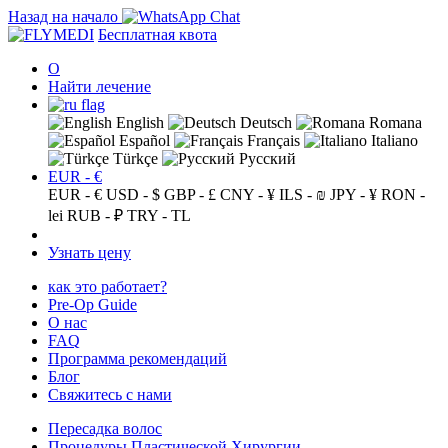
Назад на начало
Бесплатная квота
О
Найти лечение
English
Deutsch
Romana
Español
Français
Italiano
Türkçe
Русский
EUR - €
EUR - €
USD - $
GBP - £
CNY - ¥
ILS - ₪
JPY - ¥
RON -
lei
RUB - ₽
TRY - TL
Узнать цену
как это работает?
Pre-Op Guide
О нас
FAQ
Программа рекомендаций
Блог
Свяжитесь с нами
Пересадка волос
Процедуры Пластической Хирургии