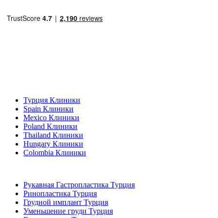
Популярные направления
Турция Клиники
Spain Клиники
Mexico Клиники
Poland Клиники
Thailand Клиники
Hungary Клиники
Colombia Клиники
Популярные виды лечения в Турция
Рукавная Гастропластика Турция
Ринопластика Турция
Грудной имплант Турция
Уменьшение груди Турция