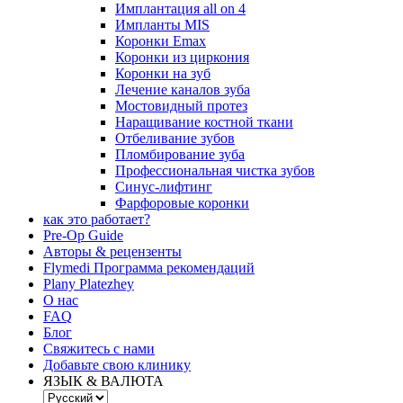
Имплантация all on 4
Импланты MIS
Коронки Emax
Коронки из циркония
Коронки на зуб
Лечение каналов зуба
Мостовидный протез
Наращивание костной ткани
Отбеливание зубов
Пломбирование зуба
Профессиональная чистка зубов
Синус-лифтинг
Фарфоровые коронки
как это работает?
Pre-Op Guide
Авторы & рецензенты
Flymedi Программа рекомендаций
Plany Platezhey
О нас
FAQ
Блог
Свяжитесь с нами
Добавьте свою клинику
ЯЗЫК & ВАЛЮТА