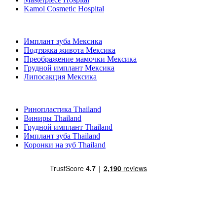
Kamol Cosmetic Hospital
Популярные виды лечения в Мексика
Имплант зуба Мексика
Подтяжка живота Мексика
Преображение мамочки Мексика
Грудной имплант Мексика
Липосакция Мексика
Популярные виды лечения в Thailand
Ринопластика Thailand
Виниры Thailand
Грудной имплант Thailand
Имплант зуба Thailand
Коронки на зуб Thailand