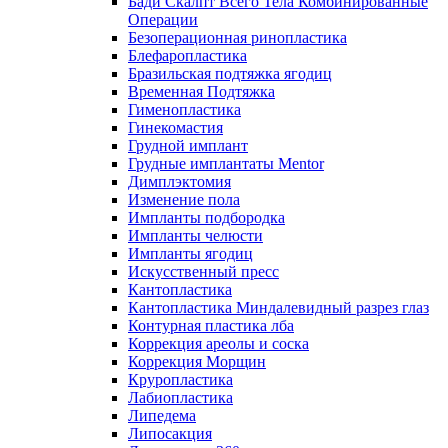
Бади Скалпт Всего Тела Комбинированные
Операции
Безоперационная ринопластика
Блефаропластика
Бразильская подтяжка ягодиц
Временная Подтяжка
Гименопластика
Гинекомастия
Грудной имплант
Грудные имплантаты Mentor
Димплэктомия
Изменение пола
Импланты подбородка
Импланты челюсти
Импланты ягодиц
Искусственный пресс
Кантопластика
Кантопластика Миндалевидный разрез глаз
Контурная пластика лба
Коррекция ареолы и соска
Коррекция Морщин
Круропластика
Лабиопластика
Липедема
Липосакция