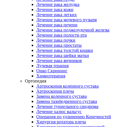
Лечение рака желудка
Лечение рака кожи
Лечение рака легких
Лечение рака мочевого пузыря
Лечение рака печени
Лечение рака поджелудочной железы
Лечение рака полости рта
Лечение рака почки
Лечение рака простаты
Лечение рака толстой кишки
Лечение рака шейки матки
Лечение рака яичников
Лучевая терапия
Онко Скрининг
Химиотерапия
Ортопедия
Артроскопия коленного сустава
Артроскопия плеча
Замена коленного сустава
Замена тазобедренного сустава
Лечение туннельного синдрома
Лечение халюс вальгус
Операция по удлинению Конечностей
Хирургия ротатора плеча
Хирургия укорочения конечностей