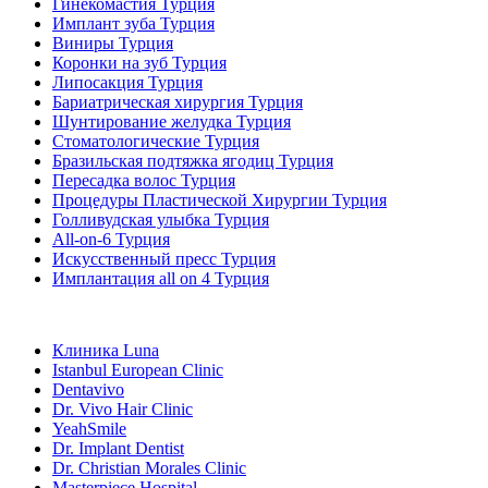
Гинекомастия Турция
Имплант зуба Турция
Виниры Турция
Коронки на зуб Турция
Липосакция Турция
Бариатрическая хирургия Турция
Шунтирование желудка Турция
Стоматологические Турция
Бразильская подтяжка ягодиц Турция
Пересадка волос Турция
Процедуры Пластической Хирургии Турция
Голливудская улыбка Турция
All-on-6 Турция
Искусственный пресс Турция
Имплантация all on 4 Турция
Популярные клиники
Клиника Luna
Istanbul European Clinic
Dentavivo
Dr. Vivo Hair Clinic
YeahSmile
Dr. Implant Dentist
Dr. Christian Morales Clinic
Masterpiece Hospital