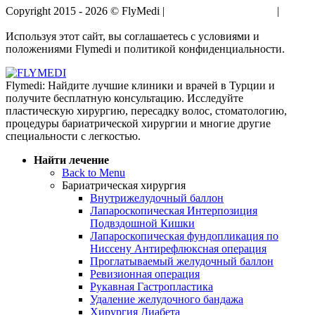
Copyright 2015 - 2026 © FlyMedi |
Условия и Положения
|
Политика Конфиденциальности
Используя этот сайт, вы соглашаетесь с условиями и
положениями Flymedi и политикой конфиденциальности.
Flymedi: Найдите лучшие клиники и врачей в Турции и
получите бесплатную консультацию. Исследуйте
пластическую хирургию, пересадку волос, стоматологию,
процедуры бариатрической хирургии и многие другие
специальности с легкостью.
Найти лечение
Back to Menu
Бариатрическая хирургия
Внутрижелудочный баллон
Лапароскопическая Интерпозиция
Подвздошной Кишки
Лапароскопическая фундопликация по
Ниссену Антирефлюксная операция
Проглатываемый желудочный баллон
Ревизионная операция
Рукавная Гастропластика
Удаление желудочного бандажа
Хирургия Диабета