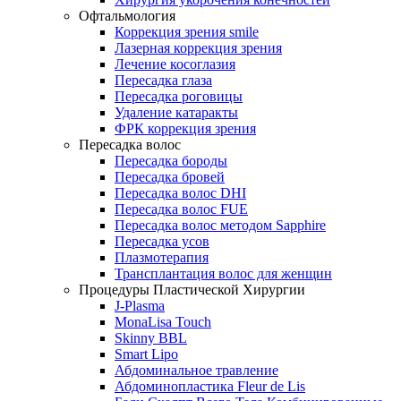
Офтальмология
Коррекция зрения smile
Лазерная коррекция зрения
Лечение косоглазия
Пересадка глаза
Пересадка роговицы
Удаление катаракты
ФРК коррекция зрения
Пересадка волос
Пересадка бороды
Пересадка бровей
Пересадка волос DHI
Пересадка волос FUE
Пересадка волос методом Sapphire
Пересадка усов
Плазмотерапия
Трансплантация волос для женщин
Процедуры Пластической Хирургии
J-Plasma
MonaLisa Touch
Skinny BBL
Smart Lipo
Абдоминальное травление
Абдоминопластика Fleur de Lis