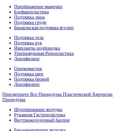
Преображение мамочки
Блефаропластика
Подтяжка лица
Подтяжка груди
Бразильская подтяжка ягодиц
Подтяжка тела
Подтяжка рук
Импланты подбородка
Ультразвуковая Ринопластика
Липофилинг
Гинекомастия
Подтяжка шеи
Подтяжка бровей
Липофилинг
Просмотрите Все Процедуры Пластической Хирургии
Процедуры
Шунтирование желудка
Рукавная Гастропластика
Внутрижелудочный баллон
Бандажирование желудка