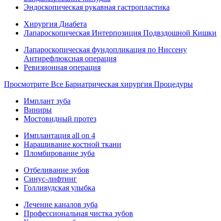
Эндоскопическая рукавная гастропластика
Хирургия Диабета
Лапароскопическая Интерпозиция Подвздошной Кишки
Лапароскопическая фундопликация по Ниссену
Антирефлюксная операция
Ревизионная операция
Просмотрите Все Бариатрическая хирургия Процедуры
Имплант зуба
Виниры
Мостовидный протез
Имплантация all on 4
Наращивание костной ткани
Пломбирование зуба
Отбеливание зубов
Синус-лифтинг
Голливудская улыбка
Лечение каналов зуба
Профессиональная чистка зубов