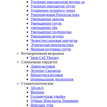
Удаление имплантатов ягодиц за
Удаление имплантов груди
Удлинение полового члена
Ультразвуковая Ринопластика
Уменьшение ареолы
Уменьшение груди
уменьшение лба
Уменьшение подбородка
Уменьшение ягодиц
Челюстно-лицевая хирургия
Этническая ринопластика
Якорная подтяжка груди
Регенеративная медицина
Stem Cell Therapy
Спинальная хирургия
Ламинэктомия
Лечение Сколиоза
Микродискэктомия
Цервикальная дископатия
Стоматологические
All-on-6
Виниры
Голливудская улыбка
Зубные Импланты Straumann
Имплант зуба