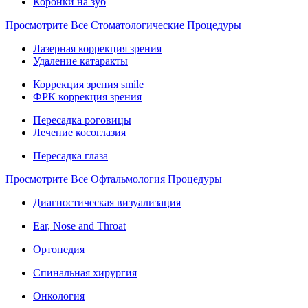
Коронки на зуб
Просмотрите Все Стоматологические Процедуры
Лазерная коррекция зрения
Удаление катаракты
Коррекция зрения smile
ФРК коррекция зрения
Пересадка роговицы
Лечение косоглазия
Пересадка глаза
Просмотрите Все Офтальмология Процедуры
Диагностическая визуализация
Ear, Nose and Throat
Ортопедия
Спинальная хирургия
Онкология