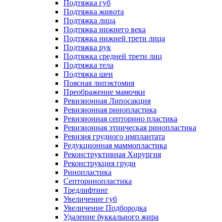
Подтяжка губ
Подтяжка живота
Подтяжка лица
Подтяжка нижнего века
Подтяжка нижней трети лица
Подтяжка рук
Подтяжка средней трети лиц
Подтяжка тела
Подтяжка шеи
Поясная липэктомия
Преображение мамочки
Ревизионная Липосакция
Ревизионная ринопластика
Ревизионная септорино пластика
Ревизионная этническая ринопластика
Ревизия грудного имплантата
Редукционная маммопластика
Реконструктивная Хирургия
Реконструкция груди
Ринопластика
Септоринопластика
Тредлифтинг
Увеличение губ
Увеличение Подбородка
Удаление буккального жира