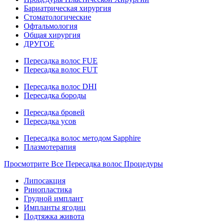
Бариатрическая хирургия
Стоматологические
Офтальмология
Общая хирургия
ДРУГОЕ
Пересадка волос FUE
Пересадка волос FUT
Пересадка волос DHI
Пересадка бороды
Пересадка бровей
Пересадка усов
Пересадка волос методом Sapphire
Плазмотерапия
Просмотрите Все Пересадка волос Процедуры
Липосакция
Ринопластика
Грудной имплант
Импланты ягодиц
Подтяжка живота