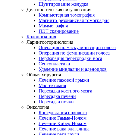
Шунтирование желудка
Диагностическая визуализация
Компьютерная томография
Магнито-резонансная томография
Маммография
ПЭТ сканирование
Колоноскопия
Ларингооторинология
Операция по маскулинизации голоса
Операция по феминизации голоса
Перфорация перегородки носа
Септопластика
Удаление миндалин и аденоидов
Общая хирургия
Лечение паховой грыжи
Мастектомия
Пересадка костного мозга
Пересадка печени
Пересадка почки
Онкология
Консультация онколога
Лечение Гамма-Ножом
Лечение Кибер-Ножом
Лечение рака влагалища
Лечение рака груди