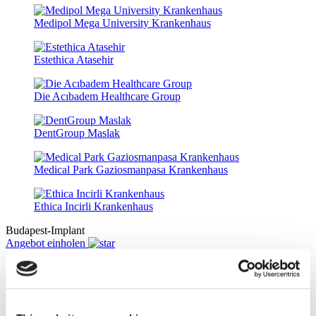
Medipol Mega University Krankenhaus
Estethica Atasehir
Die Acıbadem Healthcare Group
DentGroup Maslak
Medical Park Gaziosmanpasa Krankenhaus
Ethica Incirli Krankenhaus
Budapest-Implant
Angebot einholen
Flymedi
TÜRSAB – Transaktionen auf flymedi.com werden von
MIRAC SARA TOURISM abgewickelt, einer bei TÜRSAB
registrierten Reiseagentur der Gruppe A (Zertifikatsnummer: