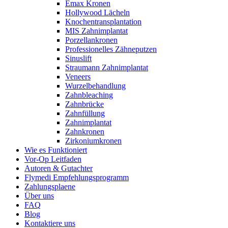
Emax Kronen
Hollywood Lächeln
Knochentransplantation
MIS Zahnimplantat
Porzellankronen
Professionelles Zähneputzen
Sinuslift
Straumann Zahnimplantat
Veneers
Wurzelbehandlung
Zahnbleaching
Zahnbrücke
Zahnfüllung
Zahnimplantat
Zahnkronen
Zirkoniumkronen
Wie es Funktioniert
Vor-Op Leitfaden
Autoren & Gutachter
Flymedi Empfehlungsprogramm
Zahlungsplaene
Über uns
FAQ
Blog
Kontaktiere uns