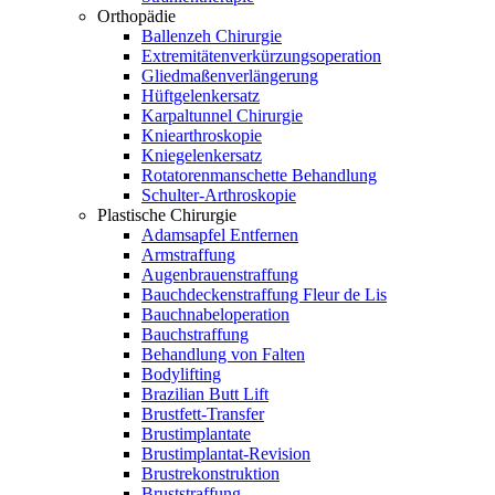
Orthopädie
Ballenzeh Chirurgie
Extremitätenverkürzungsoperation
Gliedmaßenverlängerung
Hüftgelenkersatz
Karpaltunnel Chirurgie
Kniearthroskopie
Kniegelenkersatz
Rotatorenmanschette Behandlung
Schulter-Arthroskopie
Plastische Chirurgie
Adamsapfel Entfernen
Armstraffung
Augenbrauenstraffung
Bauchdeckenstraffung Fleur de Lis
Bauchnabeloperation
Bauchstraffung
Behandlung von Falten
Bodylifting
Brazilian Butt Lift
Brustfett-Transfer
Brustimplantate
Brustimplantat-Revision
Brustrekonstruktion
Bruststraffung