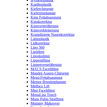
Hymenoplastik
Kanthoplastik
Kieferchirurgie
Kieferimplantate
Kinn Fettabsaugung
Kinnkorrektur
Kinnvergrößerung
Kinnverkleinerung
Komplizierte Nasenkorrektur
Labioplastik
Lidkorrektur
Lipo 360
Lipödem
Liposkulptur
Lippenlifting
Lippenvergrößerung
MACS Facelifting
Mandel-Augen-Chirurgie
Mega-Fettabsaugung
Mentor Brustimplantate
Midface Lift
Mini Facelifting
MonaLisa Touch
Mons Pubis Straffung
Mummy Makeover