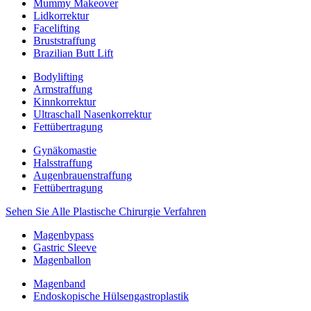
Mummy Makeover
Lidkorrektur
Facelifting
Bruststraffung
Brazilian Butt Lift
Bodylifting
Armstraffung
Kinnkorrektur
Ultraschall Nasenkorrektur
Fettübertragung
Gynäkomastie
Halsstraffung
Augenbrauenstraffung
Fettübertragung
Sehen Sie Alle Plastische Chirurgie Verfahren
Magenbypass
Gastric Sleeve
Magenballon
Magenband
Endoskopische Hülsengastroplastik