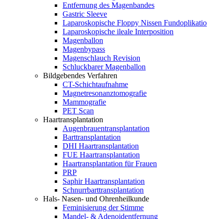
Entfernung des Magenbandes
Gastric Sleeve
Laparoskopische Floppy Nissen Fundoplikatio
Laparoskopische ileale Interposition
Magenballon
Magenbypass
Magenschlauch Revision
Schluckbarer Magenballon
Bildgebendes Verfahren
CT-Schichtaufnahme
Magnetresonanztomografie
Mammografie
PET Scan
Haartransplantation
Augenbrauentransplantation
Barttransplantation
DHI Haartransplantation
FUE Haartransplantation
Haartransplantation für Frauen
PRP
Saphir Haartransplantation
Schnurrbarttransplantation
Hals- Nasen- und Ohrenheilkunde
Feminisierung der Stimme
Mandel- & Adenoidentfernung