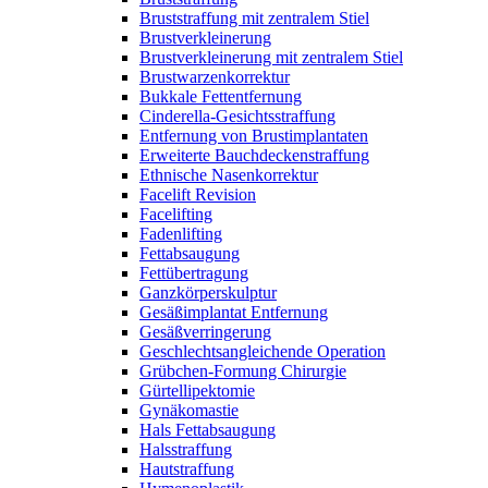
Bruststraffung mit zentralem Stiel
Brustverkleinerung
Brustverkleinerung mit zentralem Stiel
Brustwarzenkorrektur
Bukkale Fettentfernung
Cinderella-Gesichtsstraffung
Entfernung von Brustimplantaten
Erweiterte Bauchdeckenstraffung
Ethnische Nasenkorrektur
Facelift Revision
Facelifting
Fadenlifting
Fettabsaugung
Fettübertragung
Ganzkörperskulptur
Gesäßimplantat Entfernung
Gesäßverringerung
Geschlechtsangleichende Operation
Grübchen-Formung Chirurgie
Gürtellipektomie
Gynäkomastie
Hals Fettabsaugung
Halsstraffung
Hautstraffung