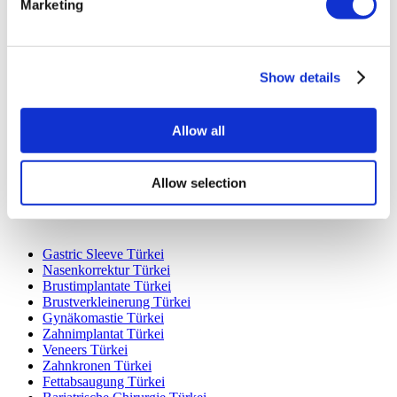
Marketing
Beliebte Reiseziele
Show details
Türkei Kliniken
Spain Kliniken
Allow all
Mexico Kliniken
Poland Kliniken
Thailand Kliniken
Hungary Kliniken
Allow selection
Colombia Kliniken
Beliebte Behandlungen in Türkei
Gastric Sleeve Türkei
Nasenkorrektur Türkei
Brustimplantate Türkei
Brustverkleinerung Türkei
Gynäkomastie Türkei
Zahnimplantat Türkei
Veneers Türkei
Zahnkronen Türkei
Fettabsaugung Türkei