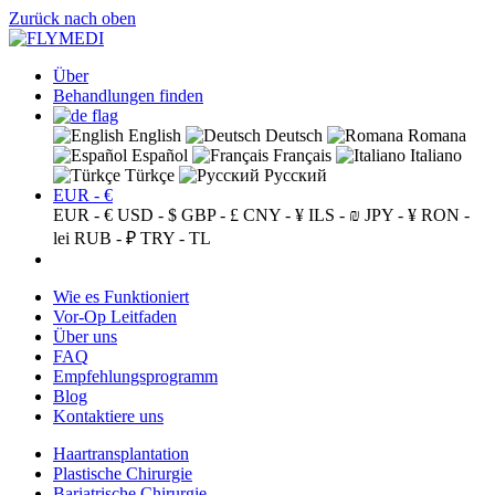
Zurück nach oben
Über
Behandlungen finden
English
Deutsch
Romana
Español
Français
Italiano
Türkçe
Русский
EUR - €
EUR - €
USD - $
GBP - £
CNY - ¥
ILS - ₪
JPY - ¥
RON -
lei
RUB - ₽
TRY - TL
Wie es Funktioniert
Vor-Op Leitfaden
Über uns
FAQ
Empfehlungsprogramm
Blog
Kontaktiere uns
Haartransplantation
Plastische Chirurgie
Bariatrische Chirurgie