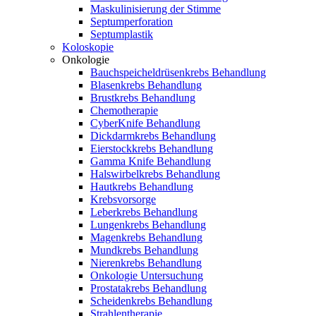
Maskulinisierung der Stimme
Septumperforation
Septumplastik
Koloskopie
Onkologie
Bauchspeicheldrüsenkrebs Behandlung
Blasenkrebs Behandlung
Brustkrebs Behandlung
Chemotherapie
CyberKnife Behandlung
Dickdarmkrebs Behandlung
Eierstockkrebs Behandlung
Gamma Knife Behandlung
Halswirbelkrebs Behandlung
Hautkrebs Behandlung
Krebsvorsorge
Leberkrebs Behandlung
Lungenkrebs Behandlung
Magenkrebs Behandlung
Mundkrebs Behandlung
Nierenkrebs Behandlung
Onkologie Untersuchung
Prostatakrebs Behandlung
Scheidenkrebs Behandlung
Strahlentherapie