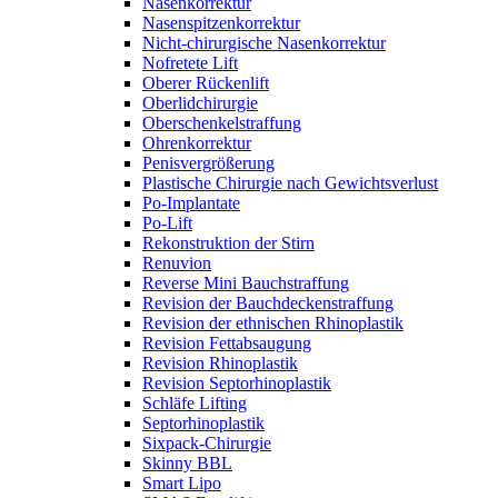
Nasenkorrektur
Nasenspitzenkorrektur
Nicht-chirurgische Nasenkorrektur
Nofretete Lift
Oberer Rückenlift
Oberlidchirurgie
Oberschenkelstraffung
Ohrenkorrektur
Penisvergrößerung
Plastische Chirurgie nach Gewichtsverlust
Po-Implantate
Po-Lift
Rekonstruktion der Stirn
Renuvion
Reverse Mini Bauchstraffung
Revision der Bauchdeckenstraffung
Revision der ethnischen Rhinoplastik
Revision Fettabsaugung
Revision Rhinoplastik
Revision Septorhinoplastik
Schläfe Lifting
Septorhinoplastik
Sixpack-Chirurgie
Skinny BBL
Smart Lipo