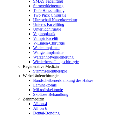
SMAS Facelifting
Stirnverkleinerung
Tiefe Halsstraffung
Two Pack Chirurgie
Ultraschall Nasenkorrektur
Unteres Facelifting
Unterlidchirurgie
Vaginoplastik
Vampir Facelift
V-Linien-Chirurgie
Wadenimplantat
Wangenimplantate
Warzenhofverkleinerung
Wiederherstellungschirurgie
Regenerative Medizin
Stammzellentherapie
Wirbelsäulenchirurgie
Bandscheibenerkrankung des Halses
Laminektomie
Mikrodiskektomie
Skoliose-Behandlung
Zahnmedizin
All-on-4
All-on-6
Dental-Bonding