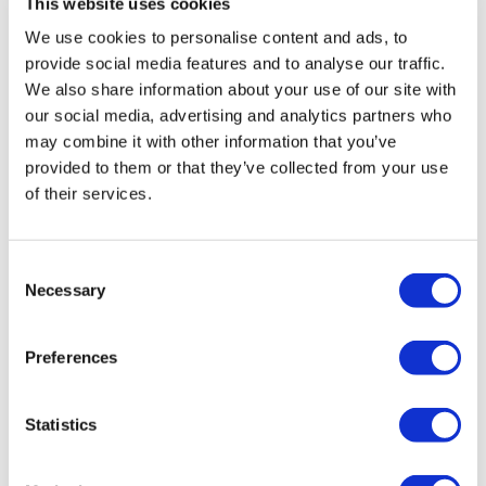
12276).
This website uses cookies
Alle Behandlungen werden von einer im
We use cookies to personalise content and ads, to
Gesundheitstourismus zertifizierten Gesundheitseinrichtung
durchgeführt.
provide social media features and to analyse our traffic.
We also share information about your use of our site with
our social media, advertising and analytics partners who
Über uns
Wie es Funktioniert
may combine it with other information that you’ve
Vor-Op Leitfaden
provided to them or that they’ve collected from your use
Autoren & Gutachter
of their services.
Flymedi Empfehlungsprogramm
Zahlungsplaene
Karrieren
FAQ
Consent
Blog
Necessary
Selection
Datenschutz-Bestimmungen
Allgemeine Geschäftsbedingungen
Stornierungsrichtlinie
Kontaktiere uns
Preferences
Ihre Klinik hinzufügen
Statistics