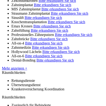
Zirkoniumkronen
Bitte erkundigen Sie sich
Zahnimplantat
Bitte erkundigen Sie sich
MIS Zahnimplantat
Bitte erkundigen Sie sich
Straumann Zahnimplantat
Bitte erkundigen Sie sich
Sinuslift
Bitte erkundigen Sie sich
Knochentransplantation
Bitte erkundigen Sie sich
Emax Kronen
Bitte erkundigen Sie sich
Zahnfüllung
Bitte erkundigen Sie sich
Professionelles Zähneputzen
Bitte erkundigen Sie sich
Zahnbrücke
Bitte erkundigen Sie sich
All-on-4
Bitte erkundigen Sie sich
Zahnmedizin
Bitte erkundigen Sie sich
Hollywood Lächeln
Bitte erkundigen Sie sich
All-on-6
Bitte erkundigen Sie sich
Dental-Bonding
Bitte erkundigen Sie sich
Mehr anzeigen +
Räumlichkeiten
Rettungsdienste
Übersetzungsdienst
Krankenversicherung Koordination
Räumlichkeiten
Zugänglich für Behinderte