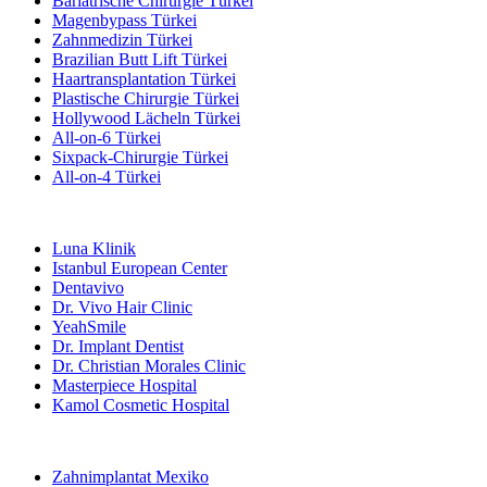
Bariatrische Chirurgie Türkei
Magenbypass Türkei
Zahnmedizin Türkei
Brazilian Butt Lift Türkei
Haartransplantation Türkei
Plastische Chirurgie Türkei
Hollywood Lächeln Türkei
All-on-6 Türkei
Sixpack-Chirurgie Türkei
All-on-4 Türkei
Beliebte Kliniken
Luna Klinik
Istanbul European Center
Dentavivo
Dr. Vivo Hair Clinic
YeahSmile
Dr. Implant Dentist
Dr. Christian Morales Clinic
Masterpiece Hospital
Kamol Cosmetic Hospital
Beliebte Behandlungen in Mexiko
Zahnimplantat Mexiko