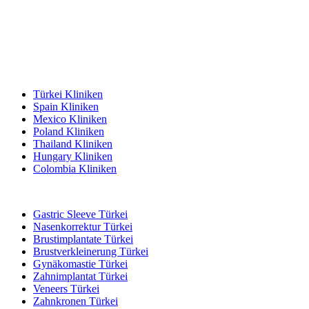
Beliebte Reiseziele
Türkei Kliniken
Spain Kliniken
Mexico Kliniken
Poland Kliniken
Thailand Kliniken
Hungary Kliniken
Colombia Kliniken
Beliebte Behandlungen in Türkei
Gastric Sleeve Türkei
Nasenkorrektur Türkei
Brustimplantate Türkei
Brustverkleinerung Türkei
Gynäkomastie Türkei
Zahnimplantat Türkei
Veneers Türkei
Zahnkronen Türkei