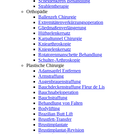
Scheidenkrebs Behandlung
Strahlentherapie
Orthopädie
Ballenzeh Chirurgie
Extremitätenverkürzungsoperation
Gliedmaßenverlängerung
Hüftgelenkersatz
Karpaltunnel Chirurgie
Kniearthroskopie
Kniegelenkersatz
Rotatorenmanschette Behandlung
Schulter-Arthroskopie
Plastische Chirurgie
Adamsapfel Entfernen
Armstraffung
Augenbrauenstraffung
Bauchdeckenstraffung Fleur de Lis
Bauchnabeloperation
Bauchstraffung
Behandlung von Falten
Bodylifting
Brazilian Butt Lift
Brustfett-Transfer
Brustimplantate
Brustimplantat-Revision