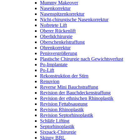
Mummy Makeover
Nasenkorrektur
Nasenspitzenkorrektur
Nicht-chirurgische Nasenkorrektur
Nofretete Lift
Oberer Rückenlift
Oberlidchirurgie
Oberschenkelstraffung
Ohrenkorrektur
Penisvergrößerung
Plastische Chirurgie nach Gewichtsverlust
Po-Implantate
Po-Lift
Rekonstruktion der Stirn
Renuvion
Reverse Mini Bauchstraffung
Revision der Bauchdeckenstraffung
Revision der ethnischen Rhinoplastik
Revision Fettabsaugung
Revision Rhinoplastik
Revision Septorhinoplastik
Schläfe Lifting
Septorhinoplastik
Sixpack-Chirurgie
Skinny BBL