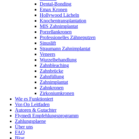
Dental-Bonding
Emax Kronen
Hollywood Lächeln
Knochentransplantation
MIS Zahnimplantat
Porzellankronen
Professionelles Zähneputzen
Sinuslift
Straumann Zahnimplantat
Veneers
Wurzelbehandlung
Zahnbleaching
Zahnbrücke
Zahnfüllung
Zahnimplantat
Zahnkronen
Zirkoniumkronen
Wie es Funktioniert
Vor-Op Leitfaden
Autoren & Gutachter
Flymedi Empfehlungsprogramm
Zahlungsplaene
Über uns
FAQ
Blog