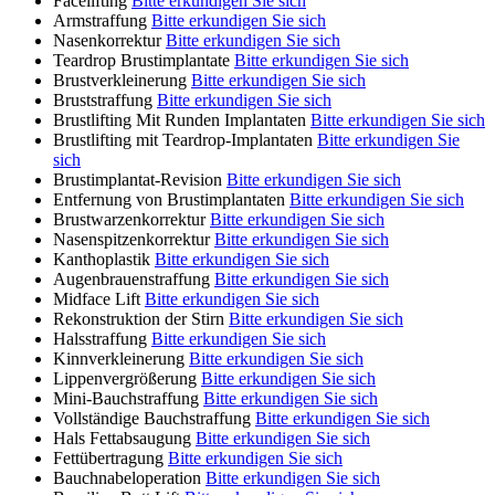
Facelifting
Bitte erkundigen Sie sich
Armstraffung
Bitte erkundigen Sie sich
Nasenkorrektur
Bitte erkundigen Sie sich
Teardrop Brustimplantate
Bitte erkundigen Sie sich
Brustverkleinerung
Bitte erkundigen Sie sich
Bruststraffung
Bitte erkundigen Sie sich
Brustlifting Mit Runden Implantaten
Bitte erkundigen Sie sich
Brustlifting mit Teardrop-Implantaten
Bitte erkundigen Sie
sich
Brustimplantat-Revision
Bitte erkundigen Sie sich
Entfernung von Brustimplantaten
Bitte erkundigen Sie sich
Brustwarzenkorrektur
Bitte erkundigen Sie sich
Nasenspitzenkorrektur
Bitte erkundigen Sie sich
Kanthoplastik
Bitte erkundigen Sie sich
Augenbrauenstraffung
Bitte erkundigen Sie sich
Midface Lift
Bitte erkundigen Sie sich
Rekonstruktion der Stirn
Bitte erkundigen Sie sich
Halsstraffung
Bitte erkundigen Sie sich
Kinnverkleinerung
Bitte erkundigen Sie sich
Lippenvergrößerung
Bitte erkundigen Sie sich
Mini-Bauchstraffung
Bitte erkundigen Sie sich
Vollständige Bauchstraffung
Bitte erkundigen Sie sich
Hals Fettabsaugung
Bitte erkundigen Sie sich
Fettübertragung
Bitte erkundigen Sie sich
Bauchnabeloperation
Bitte erkundigen Sie sich