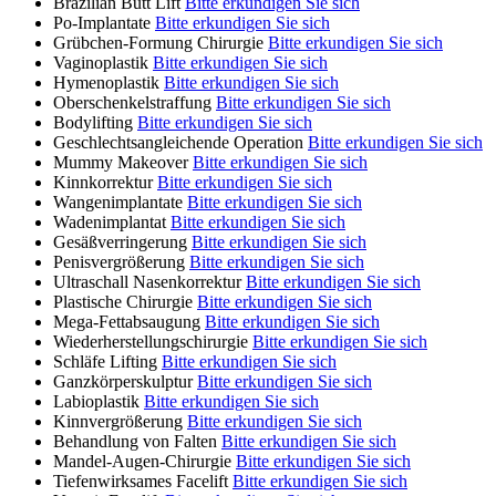
Brazilian Butt Lift
Bitte erkundigen Sie sich
Po-Implantate
Bitte erkundigen Sie sich
Grübchen-Formung Chirurgie
Bitte erkundigen Sie sich
Vaginoplastik
Bitte erkundigen Sie sich
Hymenoplastik
Bitte erkundigen Sie sich
Oberschenkelstraffung
Bitte erkundigen Sie sich
Bodylifting
Bitte erkundigen Sie sich
Geschlechtsangleichende Operation
Bitte erkundigen Sie sich
Mummy Makeover
Bitte erkundigen Sie sich
Kinnkorrektur
Bitte erkundigen Sie sich
Wangenimplantate
Bitte erkundigen Sie sich
Wadenimplantat
Bitte erkundigen Sie sich
Gesäßverringerung
Bitte erkundigen Sie sich
Penisvergrößerung
Bitte erkundigen Sie sich
Ultraschall Nasenkorrektur
Bitte erkundigen Sie sich
Plastische Chirurgie
Bitte erkundigen Sie sich
Mega-Fettabsaugung
Bitte erkundigen Sie sich
Wiederherstellungschirurgie
Bitte erkundigen Sie sich
Schläfe Lifting
Bitte erkundigen Sie sich
Ganzkörperskulptur
Bitte erkundigen Sie sich
Labioplastik
Bitte erkundigen Sie sich
Kinnvergrößerung
Bitte erkundigen Sie sich
Behandlung von Falten
Bitte erkundigen Sie sich
Mandel-Augen-Chirurgie
Bitte erkundigen Sie sich
Tiefenwirksames Facelift
Bitte erkundigen Sie sich