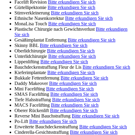
Facelift Revision
Bitte erkundigen Sie sich
Gürtellipektomie
Bitte erkundigen Sie sich
Stirnverkleinerung
Bitte erkundigen Sie sich
Ethnische Nasenkorrektur
Bitte erkundigen Sie sich
MonaLisa Touch
Bitte erkundigen Sie sich
Plastische Chirurgie nach Gewichtsverlust
Bitte erkundigen
Sie sich
Gesäßimplantat Entfernung
Bitte erkundigen Sie sich
Skinny BBL
Bitte erkundigen Sie sich
Oberlidchirurgie
Bitte erkundigen Sie sich
Unterlidchirurgie
Bitte erkundigen Sie sich
Lippenlifting
Bitte erkundigen Sie sich
Bauchdeckenstraffung Fleur de Lis
Bitte erkundigen Sie sich
Kieferimplantate
Bitte erkundigen Sie sich
Bukkale Fettentfernung
Bitte erkundigen Sie sich
Daddy Makeover
Bitte erkundigen Sie sich
Mini Facelifting
Bitte erkundigen Sie sich
SMAS Facelifting
Bitte erkundigen Sie sich
Tiefe Halsstraffung
Bitte erkundigen Sie sich
MACS Facelifting
Bitte erkundigen Sie sich
Oberer Rückenlift
Bitte erkundigen Sie sich
Reverse Mini Bauchstraffung
Bitte erkundigen Sie sich
Po-Lift
Bitte erkundigen Sie sich
Erweiterte Bauchdeckenstraffung
Bitte erkundigen Sie sich
Cinderella-Gesichtsstraffung
Bitte erkundigen Sie sich