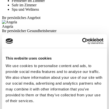
Fernseher im Zimmer
Safe im Zimmer
Spa und Wellness
Ihr persönliches Angebot
Angela
Ihr persönlicher Gesundheitsberater
Kostenlose Online-Beratung
Priorität für termine
Schließen Sie sich der glücklichen Patientenfamilie von
Flymedi an
This website uses cookies
Kostenlose Beratung Anfordern
FLYMEDI HILFT IHNEN
We use cookies to personalise content and ads, to
provide social media features and to analyse our traffic.
WIE KANN FLYMEDI IHNEN BEHILFLICH SEIN?
We also share information about your use of our site with
our social media, advertising and analytics partners who
may combine it with other information that you’ve
7/24 Persönliche Unterstützung während Ihrer Reise
provided to them or that they’ve collected from your use
of their services.
Tailor-made All-Inclusive Treatment Package Options