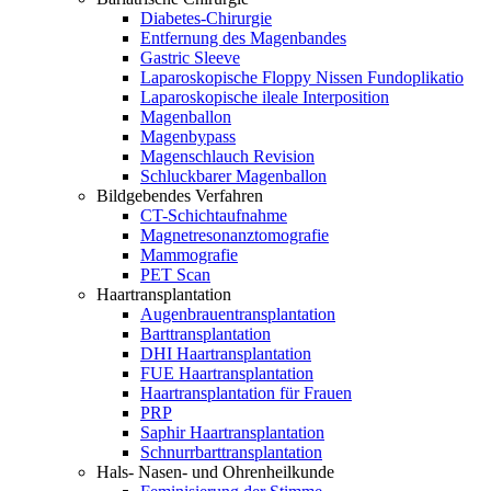
Diabetes-Chirurgie
Entfernung des Magenbandes
Gastric Sleeve
Laparoskopische Floppy Nissen Fundoplikatio
Laparoskopische ileale Interposition
Magenballon
Magenbypass
Magenschlauch Revision
Schluckbarer Magenballon
Bildgebendes Verfahren
CT-Schichtaufnahme
Magnetresonanztomografie
Mammografie
PET Scan
Haartransplantation
Augenbrauentransplantation
Barttransplantation
DHI Haartransplantation
FUE Haartransplantation
Haartransplantation für Frauen
PRP
Saphir Haartransplantation
Schnurrbarttransplantation
Hals- Nasen- und Ohrenheilkunde