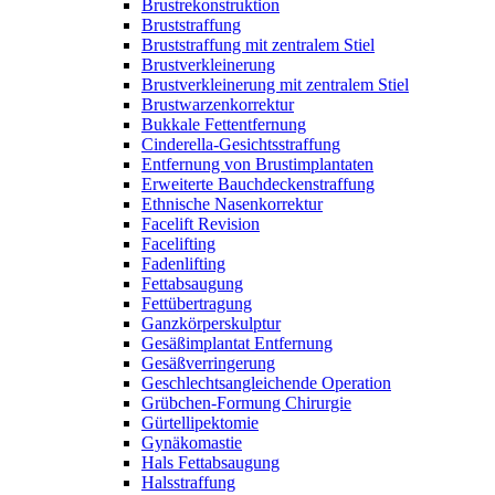
Brustrekonstruktion
Bruststraffung
Bruststraffung mit zentralem Stiel
Brustverkleinerung
Brustverkleinerung mit zentralem Stiel
Brustwarzenkorrektur
Bukkale Fettentfernung
Cinderella-Gesichtsstraffung
Entfernung von Brustimplantaten
Erweiterte Bauchdeckenstraffung
Ethnische Nasenkorrektur
Facelift Revision
Facelifting
Fadenlifting
Fettabsaugung
Fettübertragung
Ganzkörperskulptur
Gesäßimplantat Entfernung
Gesäßverringerung
Geschlechtsangleichende Operation
Grübchen-Formung Chirurgie
Gürtellipektomie
Gynäkomastie
Hals Fettabsaugung
Halsstraffung