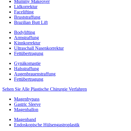
Mummy Makeover
Lidkorrektur
Facelifting
Bruststraffung
Brazilian Butt Lift
Bodylifting
Armstraffung
Kinnkorrektur
Ultraschall Nasenkorrektur
Fettübertragung
Gynäkomastie
Halsstraffung
Augenbrauenstraffung
Fettübertragung
Sehen Sie Alle Plastische Chirurgie Verfahren
Magenbypass
Gastric Sleeve
Magenballon
Magenband
Endoskopische Hülsengastroplastik