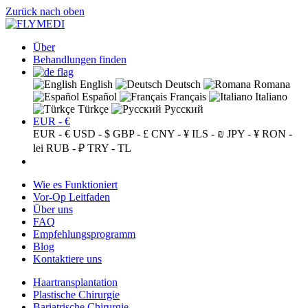
Zurück nach oben
Über
Behandlungen finden
English
Deutsch
Romana
Español
Français
Italiano
Türkçe
Русский
EUR - €
EUR - €
USD - $
GBP - £
CNY - ¥
ILS - ₪
JPY - ¥
RON -
lei
RUB - ₽
TRY - TL
Wie es Funktioniert
Vor-Op Leitfaden
Über uns
FAQ
Empfehlungsprogramm
Blog
Kontaktiere uns
Haartransplantation
Plastische Chirurgie
Bariatrische Chirurgie