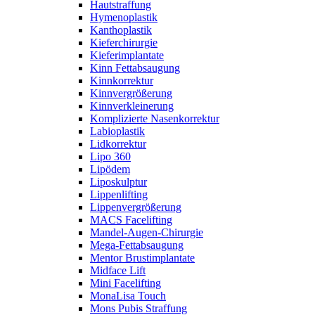
Hautstraffung
Hymenoplastik
Kanthoplastik
Kieferchirurgie
Kieferimplantate
Kinn Fettabsaugung
Kinnkorrektur
Kinnvergrößerung
Kinnverkleinerung
Komplizierte Nasenkorrektur
Labioplastik
Lidkorrektur
Lipo 360
Lipödem
Liposkulptur
Lippenlifting
Lippenvergrößerung
MACS Facelifting
Mandel-Augen-Chirurgie
Mega-Fettabsaugung
Mentor Brustimplantate
Midface Lift
Mini Facelifting
MonaLisa Touch
Mons Pubis Straffung