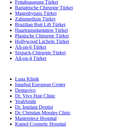
Fettabsaugung Türkei
Bariatrische Chirurgie Türkei
Magenbypass Türkei
Zahnmedizin Türkei
Brazilian Butt Lift Türkei
Haartransplantation Türkei
Plastische Chirurgie Türkei
Hollywood Lächeln Türkei
All-on-6 Türkei
Sixpack-Chirurgie Türkei
All-on-4 Türkei
Beliebte Kliniken
Luna Klinik
Istanbul European Center
Dentavivo
Dr. Vivo Hair Clinic
YeahSmile
Dr. Implant Dentist
Dr. Christian Morales Clinic
Masterpiece Hospital
Kamol Cosmetic Hospital
Beliebte Behandlungen in Mexiko