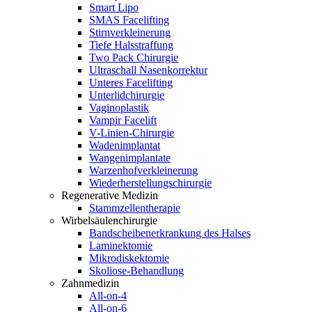
Smart Lipo
SMAS Facelifting
Stirnverkleinerung
Tiefe Halsstraffung
Two Pack Chirurgie
Ultraschall Nasenkorrektur
Unteres Facelifting
Unterlidchirurgie
Vaginoplastik
Vampir Facelift
V-Linien-Chirurgie
Wadenimplantat
Wangenimplantate
Warzenhofverkleinerung
Wiederherstellungschirurgie
Regenerative Medizin
Stammzellentherapie
Wirbelsäulenchirurgie
Bandscheibenerkrankung des Halses
Laminektomie
Mikrodiskektomie
Skoliose-Behandlung
Zahnmedizin
All-on-4
All-on-6