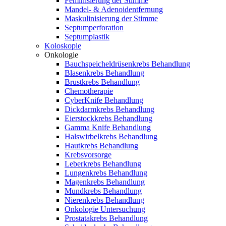
Feminisierung der Stimme
Mandel- & Adenoidentfernung
Maskulinisierung der Stimme
Septumperforation
Septumplastik
Koloskopie
Onkologie
Bauchspeicheldrüsenkrebs Behandlung
Blasenkrebs Behandlung
Brustkrebs Behandlung
Chemotherapie
CyberKnife Behandlung
Dickdarmkrebs Behandlung
Eierstockkrebs Behandlung
Gamma Knife Behandlung
Halswirbelkrebs Behandlung
Hautkrebs Behandlung
Krebsvorsorge
Leberkrebs Behandlung
Lungenkrebs Behandlung
Magenkrebs Behandlung
Mundkrebs Behandlung
Nierenkrebs Behandlung
Onkologie Untersuchung
Prostatakrebs Behandlung