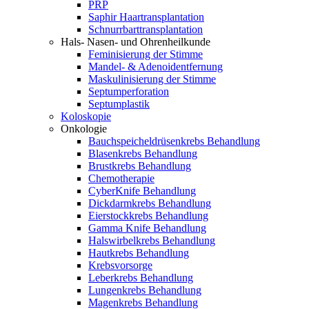
PRP
Saphir Haartransplantation
Schnurrbarttransplantation
Hals- Nasen- und Ohrenheilkunde
Feminisierung der Stimme
Mandel- & Adenoidentfernung
Maskulinisierung der Stimme
Septumperforation
Septumplastik
Koloskopie
Onkologie
Bauchspeicheldrüsenkrebs Behandlung
Blasenkrebs Behandlung
Brustkrebs Behandlung
Chemotherapie
CyberKnife Behandlung
Dickdarmkrebs Behandlung
Eierstockkrebs Behandlung
Gamma Knife Behandlung
Halswirbelkrebs Behandlung
Hautkrebs Behandlung
Krebsvorsorge
Leberkrebs Behandlung
Lungenkrebs Behandlung
Magenkrebs Behandlung