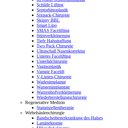
Schläfe Lifting
Septorhinoplastik
Sixpack-Chirurgie
Skinny BBL
Smart Lipo
SMAS Facelifting
Stirnverkleinerung
Tiefe Halsstraffung
Two Pack Chirurgie
Ultraschall Nasenkorrektur
Unteres Facelifting
Unterlidchirurgie
Vaginoplastik
Vampir Facelift
V-Linien-Chirurgie
Wadenimplantat
Wangenimplantate
Warzenhofverkleinerung
Wiederherstellungschirurgie
Regenerative Medizin
Stammzellentherapie
Wirbelsäulenchirurgie
Bandscheibenerkrankung des Halses
Laminektomie