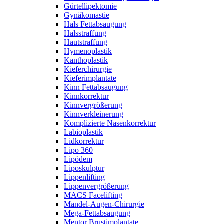
Gürtellipektomie
Gynäkomastie
Hals Fettabsaugung
Halsstraffung
Hautstraffung
Hymenoplastik
Kanthoplastik
Kieferchirurgie
Kieferimplantate
Kinn Fettabsaugung
Kinnkorrektur
Kinnvergrößerung
Kinnverkleinerung
Komplizierte Nasenkorrektur
Labioplastik
Lidkorrektur
Lipo 360
Lipödem
Liposkulptur
Lippenlifting
Lippenvergrößerung
MACS Facelifting
Mandel-Augen-Chirurgie
Mega-Fettabsaugung
Mentor Brustimplantate