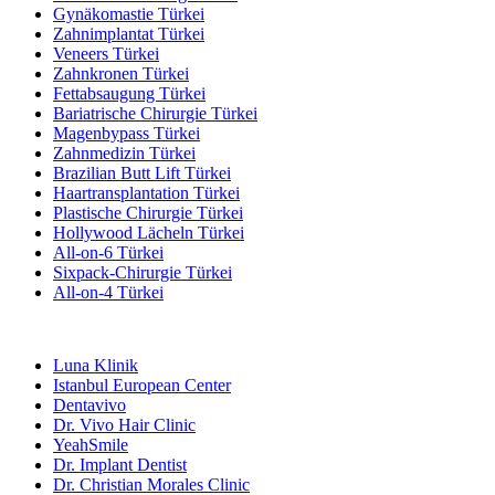
Gynäkomastie Türkei
Zahnimplantat Türkei
Veneers Türkei
Zahnkronen Türkei
Fettabsaugung Türkei
Bariatrische Chirurgie Türkei
Magenbypass Türkei
Zahnmedizin Türkei
Brazilian Butt Lift Türkei
Haartransplantation Türkei
Plastische Chirurgie Türkei
Hollywood Lächeln Türkei
All-on-6 Türkei
Sixpack-Chirurgie Türkei
All-on-4 Türkei
Beliebte Kliniken
Luna Klinik
Istanbul European Center
Dentavivo
Dr. Vivo Hair Clinic
YeahSmile
Dr. Implant Dentist
Dr. Christian Morales Clinic