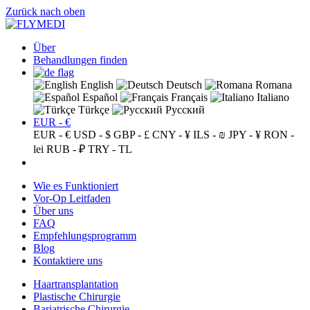
Zurück nach oben
Über
Behandlungen finden
English
Deutsch
Romana
Español
Français
Italiano
Türkçe
Русский
EUR - €
EUR - €
USD - $
GBP - £
CNY - ¥
ILS - ₪
JPY - ¥
RON -
lei
RUB - ₽
TRY - TL
Wie es Funktioniert
Vor-Op Leitfaden
Über uns
FAQ
Empfehlungsprogramm
Blog
Kontaktiere uns
Haartransplantation
Plastische Chirurgie
Bariatrische Chirurgie