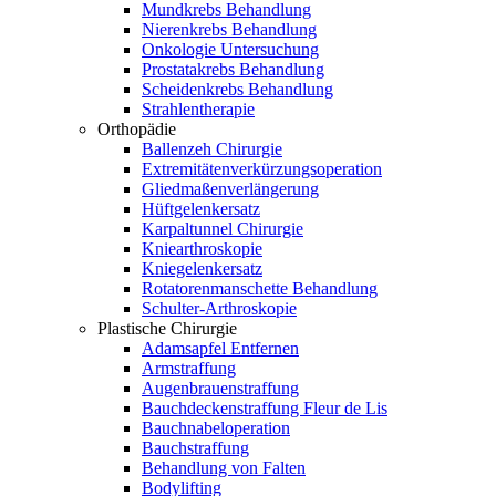
Mundkrebs Behandlung
Nierenkrebs Behandlung
Onkologie Untersuchung
Prostatakrebs Behandlung
Scheidenkrebs Behandlung
Strahlentherapie
Orthopädie
Ballenzeh Chirurgie
Extremitätenverkürzungsoperation
Gliedmaßenverlängerung
Hüftgelenkersatz
Karpaltunnel Chirurgie
Kniearthroskopie
Kniegelenkersatz
Rotatorenmanschette Behandlung
Schulter-Arthroskopie
Plastische Chirurgie
Adamsapfel Entfernen
Armstraffung
Augenbrauenstraffung
Bauchdeckenstraffung Fleur de Lis
Bauchnabeloperation
Bauchstraffung
Behandlung von Falten
Bodylifting