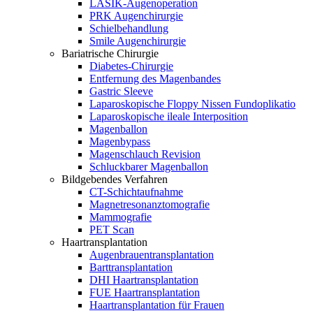
LASIK-Augenoperation
PRK Augenchirurgie
Schielbehandlung
Smile Augenchirurgie
Bariatrische Chirurgie
Diabetes-Chirurgie
Entfernung des Magenbandes
Gastric Sleeve
Laparoskopische Floppy Nissen Fundoplikatio
Laparoskopische ileale Interposition
Magenballon
Magenbypass
Magenschlauch Revision
Schluckbarer Magenballon
Bildgebendes Verfahren
CT-Schichtaufnahme
Magnetresonanztomografie
Mammografie
PET Scan
Haartransplantation
Augenbrauentransplantation
Barttransplantation
DHI Haartransplantation
FUE Haartransplantation
Haartransplantation für Frauen