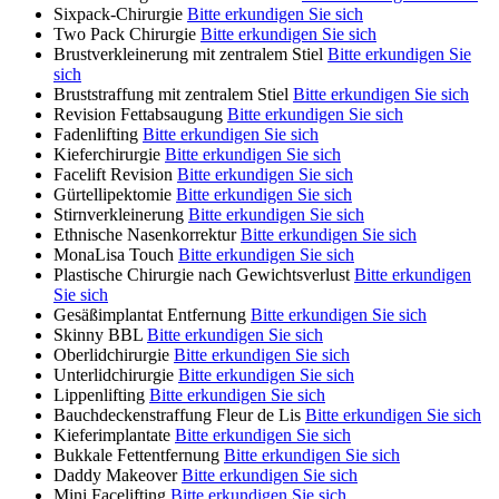
Sixpack-Chirurgie
Bitte erkundigen Sie sich
Two Pack Chirurgie
Bitte erkundigen Sie sich
Brustverkleinerung mit zentralem Stiel
Bitte erkundigen Sie
sich
Bruststraffung mit zentralem Stiel
Bitte erkundigen Sie sich
Revision Fettabsaugung
Bitte erkundigen Sie sich
Fadenlifting
Bitte erkundigen Sie sich
Kieferchirurgie
Bitte erkundigen Sie sich
Facelift Revision
Bitte erkundigen Sie sich
Gürtellipektomie
Bitte erkundigen Sie sich
Stirnverkleinerung
Bitte erkundigen Sie sich
Ethnische Nasenkorrektur
Bitte erkundigen Sie sich
MonaLisa Touch
Bitte erkundigen Sie sich
Plastische Chirurgie nach Gewichtsverlust
Bitte erkundigen
Sie sich
Gesäßimplantat Entfernung
Bitte erkundigen Sie sich
Skinny BBL
Bitte erkundigen Sie sich
Oberlidchirurgie
Bitte erkundigen Sie sich
Unterlidchirurgie
Bitte erkundigen Sie sich
Lippenlifting
Bitte erkundigen Sie sich
Bauchdeckenstraffung Fleur de Lis
Bitte erkundigen Sie sich
Kieferimplantate
Bitte erkundigen Sie sich
Bukkale Fettentfernung
Bitte erkundigen Sie sich
Daddy Makeover
Bitte erkundigen Sie sich
Mini Facelifting
Bitte erkundigen Sie sich