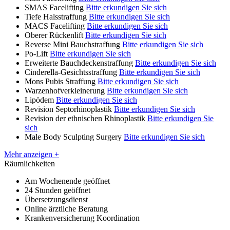
SMAS Facelifting
Bitte erkundigen Sie sich
Tiefe Halsstraffung
Bitte erkundigen Sie sich
MACS Facelifting
Bitte erkundigen Sie sich
Oberer Rückenlift
Bitte erkundigen Sie sich
Reverse Mini Bauchstraffung
Bitte erkundigen Sie sich
Po-Lift
Bitte erkundigen Sie sich
Erweiterte Bauchdeckenstraffung
Bitte erkundigen Sie sich
Cinderella-Gesichtsstraffung
Bitte erkundigen Sie sich
Mons Pubis Straffung
Bitte erkundigen Sie sich
Warzenhofverkleinerung
Bitte erkundigen Sie sich
Lipödem
Bitte erkundigen Sie sich
Revision Septorhinoplastik
Bitte erkundigen Sie sich
Revision der ethnischen Rhinoplastik
Bitte erkundigen Sie
sich
Male Body Sculpting Surgery
Bitte erkundigen Sie sich
Mehr anzeigen +
Räumlichkeiten
Am Wochenende geöffnet
24 Stunden geöffnet
Übersetzungsdienst
Online ärztliche Beratung
Krankenversicherung Koordination