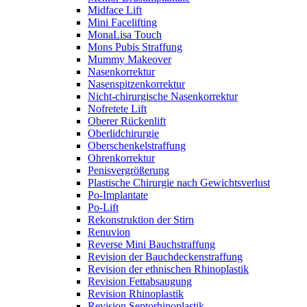
Midface Lift
Mini Facelifting
MonaLisa Touch
Mons Pubis Straffung
Mummy Makeover
Nasenkorrektur
Nasenspitzenkorrektur
Nicht-chirurgische Nasenkorrektur
Nofretete Lift
Oberer Rückenlift
Oberlidchirurgie
Oberschenkelstraffung
Ohrenkorrektur
Penisvergrößerung
Plastische Chirurgie nach Gewichtsverlust
Po-Implantate
Po-Lift
Rekonstruktion der Stirn
Renuvion
Reverse Mini Bauchstraffung
Revision der Bauchdeckenstraffung
Revision der ethnischen Rhinoplastik
Revision Fettabsaugung
Revision Rhinoplastik
Revision Septorhinoplastik