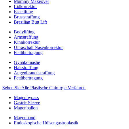
Mummy Makeover
Lidkorrektur
Facelifting
Bruststraffung
Brazilian Butt Lift
Bodylifting
Armstraffung
Kinnkorrektur
Ultraschall Nasenkorrektur
Fettübertragung
Gynäkomastie
Halsstraffung
Augenbrauenstraffung
Fettübertragung
Sehen Sie Alle Plastische Chirurgie Verfahren
Magenbypass
Gastric Sleeve
Magenballon
Magenband
Endoskopische Hülsengastroplastik