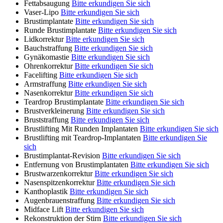
Fettabsaugung
Bitte erkundigen Sie sich
Vaser-Lipo
Bitte erkundigen Sie sich
Brustimplantate
Bitte erkundigen Sie sich
Runde Brustimplantate
Bitte erkundigen Sie sich
Lidkorrektur
Bitte erkundigen Sie sich
Bauchstraffung
Bitte erkundigen Sie sich
Gynäkomastie
Bitte erkundigen Sie sich
Ohrenkorrektur
Bitte erkundigen Sie sich
Facelifting
Bitte erkundigen Sie sich
Armstraffung
Bitte erkundigen Sie sich
Nasenkorrektur
Bitte erkundigen Sie sich
Teardrop Brustimplantate
Bitte erkundigen Sie sich
Brustverkleinerung
Bitte erkundigen Sie sich
Bruststraffung
Bitte erkundigen Sie sich
Brustlifting Mit Runden Implantaten
Bitte erkundigen Sie sich
Brustlifting mit Teardrop-Implantaten
Bitte erkundigen Sie
sich
Brustimplantat-Revision
Bitte erkundigen Sie sich
Entfernung von Brustimplantaten
Bitte erkundigen Sie sich
Brustwarzenkorrektur
Bitte erkundigen Sie sich
Nasenspitzenkorrektur
Bitte erkundigen Sie sich
Kanthoplastik
Bitte erkundigen Sie sich
Augenbrauenstraffung
Bitte erkundigen Sie sich
Midface Lift
Bitte erkundigen Sie sich
Rekonstruktion der Stirn
Bitte erkundigen Sie sich