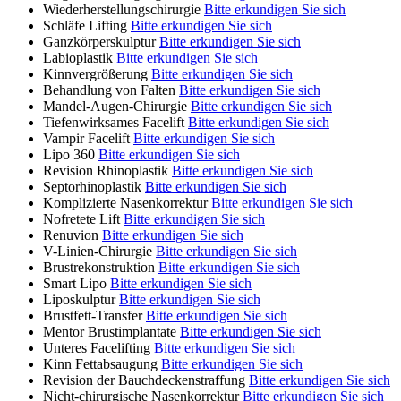
Wiederherstellungschirurgie
Bitte erkundigen Sie sich
Schläfe Lifting
Bitte erkundigen Sie sich
Ganzkörperskulptur
Bitte erkundigen Sie sich
Labioplastik
Bitte erkundigen Sie sich
Kinnvergrößerung
Bitte erkundigen Sie sich
Behandlung von Falten
Bitte erkundigen Sie sich
Mandel-Augen-Chirurgie
Bitte erkundigen Sie sich
Tiefenwirksames Facelift
Bitte erkundigen Sie sich
Vampir Facelift
Bitte erkundigen Sie sich
Lipo 360
Bitte erkundigen Sie sich
Revision Rhinoplastik
Bitte erkundigen Sie sich
Septorhinoplastik
Bitte erkundigen Sie sich
Komplizierte Nasenkorrektur
Bitte erkundigen Sie sich
Nofretete Lift
Bitte erkundigen Sie sich
Renuvion
Bitte erkundigen Sie sich
V-Linien-Chirurgie
Bitte erkundigen Sie sich
Brustrekonstruktion
Bitte erkundigen Sie sich
Smart Lipo
Bitte erkundigen Sie sich
Liposkulptur
Bitte erkundigen Sie sich
Brustfett-Transfer
Bitte erkundigen Sie sich
Mentor Brustimplantate
Bitte erkundigen Sie sich
Unteres Facelifting
Bitte erkundigen Sie sich
Kinn Fettabsaugung
Bitte erkundigen Sie sich
Revision der Bauchdeckenstraffung
Bitte erkundigen Sie sich
Nicht-chirurgische Nasenkorrektur
Bitte erkundigen Sie sich