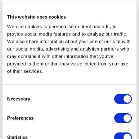
7/24 Persönliche Unterstützung während Ihrer Reise
This website uses cookies
Tailor-made All-Inclusive Treatment Package Options
We use cookies to personalise content and ads, to
provide social media features and to analyse our traffic.
We also share information about your use of our site with
Sonderrabatte und Vorteile für Flymedi-Patienten
our social media, advertising and analytics partners who
may combine it with other information that you’ve
provided to them or that they’ve collected from your use
Genaue Beratung durch erfahrene Gesundheitsberater
of their services.
Optionen für medizinische Kredite und Krankenversicherungen
Consent
Necessary
Selection
Ähnliche Kliniken
Luna Klinik
Preferences
Istanbul European Center
Statistics