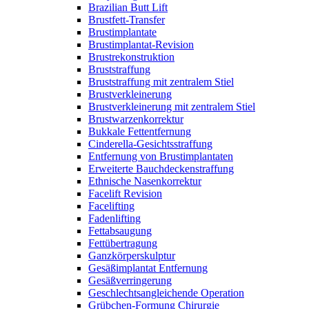
Brazilian Butt Lift
Brustfett-Transfer
Brustimplantate
Brustimplantat-Revision
Brustrekonstruktion
Bruststraffung
Bruststraffung mit zentralem Stiel
Brustverkleinerung
Brustverkleinerung mit zentralem Stiel
Brustwarzenkorrektur
Bukkale Fettentfernung
Cinderella-Gesichtsstraffung
Entfernung von Brustimplantaten
Erweiterte Bauchdeckenstraffung
Ethnische Nasenkorrektur
Facelift Revision
Facelifting
Fadenlifting
Fettabsaugung
Fettübertragung
Ganzkörperskulptur
Gesäßimplantat Entfernung
Gesäßverringerung
Geschlechtsangleichende Operation
Grübchen-Formung Chirurgie