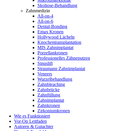
Mikrodiskektomie
Skoliose-Behandlung
Zahnmedizin
All-on-4
All-on-6
Dental-Bonding
Emax Kronen
Hollywood Lächeln
Knochentransplantation
MIS Zahnimplantat
Porzellankronen
Professionelles Zähneputzen
Sinuslift
Straumann Zahnimplantat
Veneers
Wurzelbehandlung
Zahnbleaching
Zahnbrücke
Zahnfüllung
Zahnimplantat
Zahnkronen
Zirkoniumkronen
Wie es Funktioniert
Vor-Op Leitfaden
Autoren & Gutachter