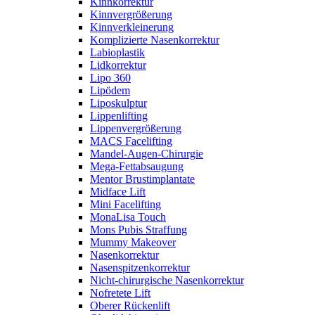
Kinnkorrektur
Kinnvergrößerung
Kinnverkleinerung
Komplizierte Nasenkorrektur
Labioplastik
Lidkorrektur
Lipo 360
Lipödem
Liposkulptur
Lippenlifting
Lippenvergrößerung
MACS Facelifting
Mandel-Augen-Chirurgie
Mega-Fettabsaugung
Mentor Brustimplantate
Midface Lift
Mini Facelifting
MonaLisa Touch
Mons Pubis Straffung
Mummy Makeover
Nasenkorrektur
Nasenspitzenkorrektur
Nicht-chirurgische Nasenkorrektur
Nofretete Lift
Oberer Rückenlift