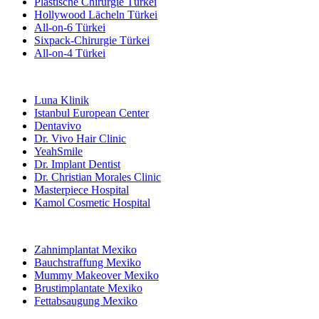
Plastische Chirurgie Türkei
Hollywood Lächeln Türkei
All-on-6 Türkei
Sixpack-Chirurgie Türkei
All-on-4 Türkei
Beliebte Kliniken
Luna Klinik
Istanbul European Center
Dentavivo
Dr. Vivo Hair Clinic
YeahSmile
Dr. Implant Dentist
Dr. Christian Morales Clinic
Masterpiece Hospital
Kamol Cosmetic Hospital
Beliebte Behandlungen in Mexiko
Zahnimplantat Mexiko
Bauchstraffung Mexiko
Mummy Makeover Mexiko
Brustimplantate Mexiko
Fettabsaugung Mexiko