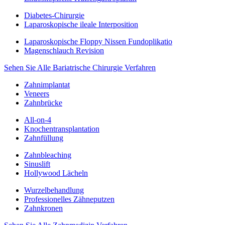
Diabetes-Chirurgie
Laparoskopische ileale Interposition
Laparoskopische Floppy Nissen Fundoplikatio
Magenschlauch Revision
Sehen Sie Alle Bariatrische Chirurgie Verfahren
Zahnimplantat
Veneers
Zahnbrücke
All-on-4
Knochentransplantation
Zahnfüllung
Zahnbleaching
Sinuslift
Hollywood Lächeln
Wurzelbehandlung
Professionelles Zähneputzen
Zahnkronen