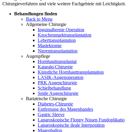
Chirurgieverfahren und viele weitere Fachgebiete mit Leichtigkeit.
Behandlungen finden
Back to Menu
Allgemeine Chirurgie
Inguinalhernie Operation
Knochenmarktransplantation
Lebertransplantation
Mastektomie
Nierentransplantation
Augenpflege
Hornhauttransplantat
Katarakt-Chirurgie
Künstliche Hornhauttransplantation
LASIK-Augenoperation
PRK Augenchirurgie
Schielbehandlung
Smile Augenchirurgie
Bariatrische Chirurgie
Diabetes-Chirurgie
Entfernung des Magenbandes
Gastric Sleeve
Laparoskopische Floppy Nissen Fundoplikatio
Laparoskopische ileale Interposition
Magenballon