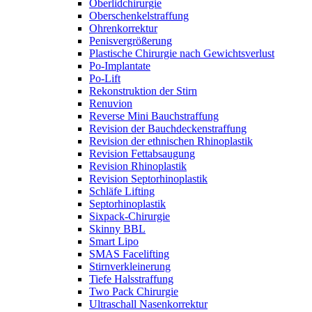
Oberlidchirurgie
Oberschenkelstraffung
Ohrenkorrektur
Penisvergrößerung
Plastische Chirurgie nach Gewichtsverlust
Po-Implantate
Po-Lift
Rekonstruktion der Stirn
Renuvion
Reverse Mini Bauchstraffung
Revision der Bauchdeckenstraffung
Revision der ethnischen Rhinoplastik
Revision Fettabsaugung
Revision Rhinoplastik
Revision Septorhinoplastik
Schläfe Lifting
Septorhinoplastik
Sixpack-Chirurgie
Skinny BBL
Smart Lipo
SMAS Facelifting
Stirnverkleinerung
Tiefe Halsstraffung
Two Pack Chirurgie
Ultraschall Nasenkorrektur