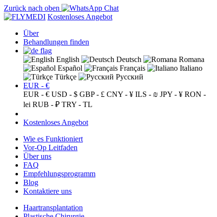
Zurück nach oben
Kostenloses Angebot
Über
Behandlungen finden
English
Deutsch
Romana
Español
Français
Italiano
Türkçe
Русский
EUR - €
EUR - €
USD - $
GBP - £
CNY - ¥
ILS - ₪
JPY - ¥
RON -
lei
RUB - ₽
TRY - TL
Kostenloses Angebot
Wie es Funktioniert
Vor-Op Leitfaden
Über uns
FAQ
Empfehlungsprogramm
Blog
Kontaktiere uns
Haartransplantation
Plastische Chirurgie