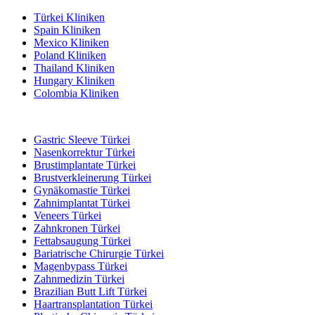
Türkei Kliniken
Spain Kliniken
Mexico Kliniken
Poland Kliniken
Thailand Kliniken
Hungary Kliniken
Colombia Kliniken
Beliebte Behandlungen in Türkei
Gastric Sleeve Türkei
Nasenkorrektur Türkei
Brustimplantate Türkei
Brustverkleinerung Türkei
Gynäkomastie Türkei
Zahnimplantat Türkei
Veneers Türkei
Zahnkronen Türkei
Fettabsaugung Türkei
Bariatrische Chirurgie Türkei
Magenbypass Türkei
Zahnmedizin Türkei
Brazilian Butt Lift Türkei
Haartransplantation Türkei