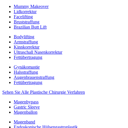
Mummy Makeover
Lidkorrektur
Facelifting
Bruststraffung
Brazilian Butt Lift
Bodylifting
Armstraffung
Kinnkorrektur
Ultraschall Nasenkorrektur
Fettübertragung
Gynäkomastie
Halsstraffung
Augenbrauenstraffung
Fettübertragung
Sehen Sie Alle Plastische Chirurgie Verfahren
Magenbypass
Gastric Sleeve
Magenballon
Magenband
Endoskopische Hülsengastroplastik