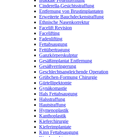
Bukkale Fettentfernung
Cinderella-Gesichtsstraffung
Entfernung von Brustimplantaten
Erweiterte Bauchdeckenstraffung
Ethnische Nasenkorrektur
Facelift Revision
Facelifting
Fadenlifting
Fettabsaugung
Fettübertragung
Ganzkörperskulptur
Gesäßimplantat Entfernung
Gesäßverringerung
Geschlechtsangleichende Operation
Grübchen-Formung Chirurgie
Gürtellipektomie
Gynäkomastie
Hals Fettabsaugung
Halsstraffung
Hautstraffung
Hymenoplastik
Kanthoplastik
Kieferchirurgie
Kieferimplantate
Kinn Fettabsaugung