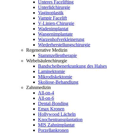
Unteres Facelifting
Unterlidchirurgie
Vaginoplastik
Vampir Facelift
V-Linien-Chirurgie
Wadenimplantat
Wangenimplantate
Warzenhofverkleinerung
Wiederherstellungschirurgie
Regenerative Medizin
Stammzellentherapie
Wirbelsäulenchirurgie
Bandscheibenerkrankung des Halses
Laminektomie
Mikrodiskektomie
Skoliose-Behandlung
Zahnmedizin
All-on-4
All-on-6
Dental-Bonding
Emax Kronen
Hollywood Lächeln
Knochentransplantation
MIS Zahnimplantat
Porzellankronen