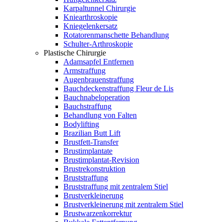
Karpaltunnel Chirurgie
Kniearthroskopie
Kniegelenkersatz
Rotatorenmanschette Behandlung
Schulter-Arthroskopie
Plastische Chirurgie
Adamsapfel Entfernen
Armstraffung
Augenbrauenstraffung
Bauchdeckenstraffung Fleur de Lis
Bauchnabeloperation
Bauchstraffung
Behandlung von Falten
Bodylifting
Brazilian Butt Lift
Brustfett-Transfer
Brustimplantate
Brustimplantat-Revision
Brustrekonstruktion
Bruststraffung
Bruststraffung mit zentralem Stiel
Brustverkleinerung
Brustverkleinerung mit zentralem Stiel
Brustwarzenkorrektur