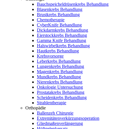
Bauchspeicheldrüsenkrebs Behandlung
Blasenkrebs Behandlung
Brustkrebs Behandlung
Chemotherapie
CyberKnife Behandlung
Dickdarmkrebs Behandlung
Eierstockkrebs Behandlung
Gamma Knife Behandlung
Halswirbelkrebs Behandlung
Hautkrebs Behandlung
Krebsvorsorge
Leberkrebs Behandlung
Lungenkrebs Behandlung
Magenkrebs Behandlung
Mundkrebs Behandlung
Nierenkrebs Behandlung
Onkologie Untersuchung
Prostatakrebs Behandlung
Scheidenkrebs Behandlung
Strahlentherapie
Orthopädie
Ballenzeh Chirurgie
Extremitätenverkürzungsoperation
Gliedmaßenverlängerung
Hüftgelenkersatz