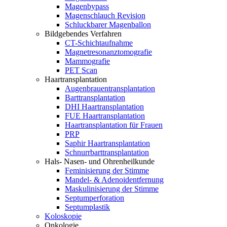
Magenbypass
Magenschlauch Revision
Schluckbarer Magenballon
Bildgebendes Verfahren
CT-Schichtaufnahme
Magnetresonanztomografie
Mammografie
PET Scan
Haartransplantation
Augenbrauentransplantation
Barttransplantation
DHI Haartransplantation
FUE Haartransplantation
Haartransplantation für Frauen
PRP
Saphir Haartransplantation
Schnurrbarttransplantation
Hals- Nasen- und Ohrenheilkunde
Feminisierung der Stimme
Mandel- & Adenoidentfernung
Maskulinisierung der Stimme
Septumperforation
Septumplastik
Koloskopie
Onkologie