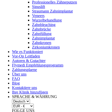
Professionelles Zähneputzen
Sinuslift
Straumann Zahnimplantat
Veneers
Wurzelbehandlung
Zahnbleaching
Zahnbrücke
Zahnfüllung
Zahnimplantat
Zahnkronen
Zirkoniumkronen
Wie es Funktioniert
Vor-Op Leitfaden
Autoren & Gutachter
Flymedi Empfehlungsprogramm
Zahlungsplaene
Über uns
FAQ
Blog
Kontaktiere uns
Ihre Klinik hinzufügen
SPRACHE & WÄHRUNG
FOLGE UNS