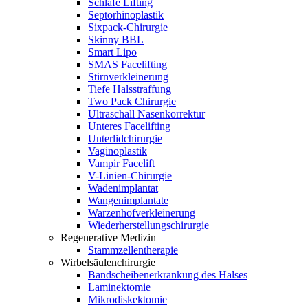
Schläfe Lifting
Septorhinoplastik
Sixpack-Chirurgie
Skinny BBL
Smart Lipo
SMAS Facelifting
Stirnverkleinerung
Tiefe Halsstraffung
Two Pack Chirurgie
Ultraschall Nasenkorrektur
Unteres Facelifting
Unterlidchirurgie
Vaginoplastik
Vampir Facelift
V-Linien-Chirurgie
Wadenimplantat
Wangenimplantate
Warzenhofverkleinerung
Wiederherstellungschirurgie
Regenerative Medizin
Stammzellentherapie
Wirbelsäulenchirurgie
Bandscheibenerkrankung des Halses
Laminektomie
Mikrodiskektomie