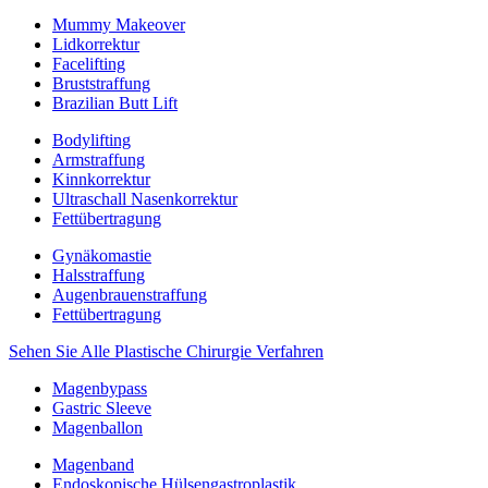
Mummy Makeover
Lidkorrektur
Facelifting
Bruststraffung
Brazilian Butt Lift
Bodylifting
Armstraffung
Kinnkorrektur
Ultraschall Nasenkorrektur
Fettübertragung
Gynäkomastie
Halsstraffung
Augenbrauenstraffung
Fettübertragung
Sehen Sie Alle Plastische Chirurgie Verfahren
Magenbypass
Gastric Sleeve
Magenballon
Magenband
Endoskopische Hülsengastroplastik