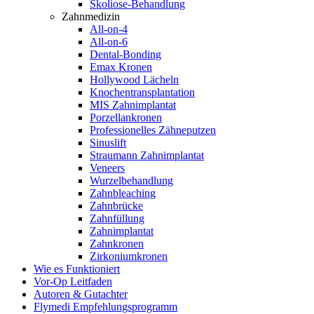
Skoliose-Behandlung
Zahnmedizin
All-on-4
All-on-6
Dental-Bonding
Emax Kronen
Hollywood Lächeln
Knochentransplantation
MIS Zahnimplantat
Porzellankronen
Professionelles Zähneputzen
Sinuslift
Straumann Zahnimplantat
Veneers
Wurzelbehandlung
Zahnbleaching
Zahnbrücke
Zahnfüllung
Zahnimplantat
Zahnkronen
Zirkoniumkronen
Wie es Funktioniert
Vor-Op Leitfaden
Autoren & Gutachter
Flymedi Empfehlungsprogramm