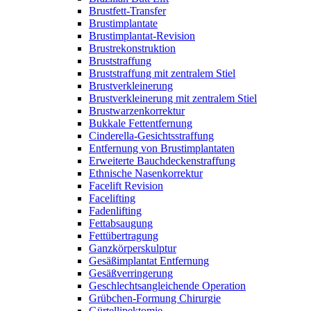
Brustfett-Transfer
Brustimplantate
Brustimplantat-Revision
Brustrekonstruktion
Bruststraffung
Bruststraffung mit zentralem Stiel
Brustverkleinerung
Brustverkleinerung mit zentralem Stiel
Brustwarzenkorrektur
Bukkale Fettentfernung
Cinderella-Gesichtsstraffung
Entfernung von Brustimplantaten
Erweiterte Bauchdeckenstraffung
Ethnische Nasenkorrektur
Facelift Revision
Facelifting
Fadenlifting
Fettabsaugung
Fettübertragung
Ganzkörperskulptur
Gesäßimplantat Entfernung
Gesäßverringerung
Geschlechtsangleichende Operation
Grübchen-Formung Chirurgie
Gürtellipektomie