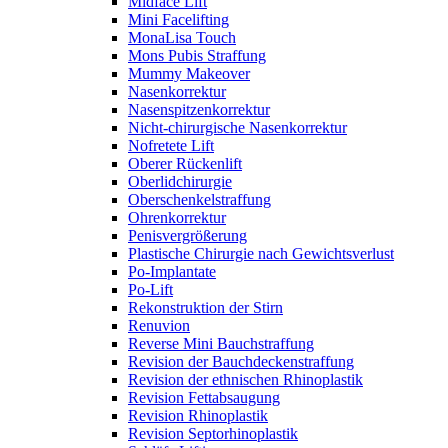
Midface Lift
Mini Facelifting
MonaLisa Touch
Mons Pubis Straffung
Mummy Makeover
Nasenkorrektur
Nasenspitzenkorrektur
Nicht-chirurgische Nasenkorrektur
Nofretete Lift
Oberer Rückenlift
Oberlidchirurgie
Oberschenkelstraffung
Ohrenkorrektur
Penisvergrößerung
Plastische Chirurgie nach Gewichtsverlust
Po-Implantate
Po-Lift
Rekonstruktion der Stirn
Renuvion
Reverse Mini Bauchstraffung
Revision der Bauchdeckenstraffung
Revision der ethnischen Rhinoplastik
Revision Fettabsaugung
Revision Rhinoplastik
Revision Septorhinoplastik