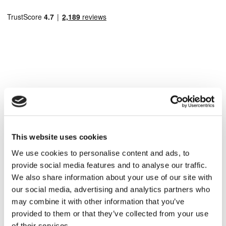
Beliebte Reiseziele
Türkei Kliniken
Spain Kliniken
Mexico Kliniken
Poland Kliniken
This website uses cookies
Thailand Kliniken
Hungary Kliniken
We use cookies to personalise content and ads, to
Colombia Kliniken
provide social media features and to analyse our traffic.
Beliebte Behandlungen in Türkei
We also share information about your use of our site with
our social media, advertising and analytics partners who
Gastric Sleeve Türkei
Nasenkorrektur Türkei
may combine it with other information that you’ve
Brustimplantate Türkei
provided to them or that they’ve collected from your use
Brustverkleinerung Türkei
of their services.
Gynäkomastie Türkei