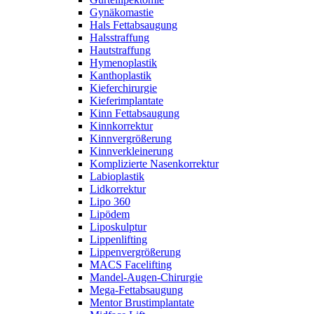
Gynäkomastie
Hals Fettabsaugung
Halsstraffung
Hautstraffung
Hymenoplastik
Kanthoplastik
Kieferchirurgie
Kieferimplantate
Kinn Fettabsaugung
Kinnkorrektur
Kinnvergrößerung
Kinnverkleinerung
Komplizierte Nasenkorrektur
Labioplastik
Lidkorrektur
Lipo 360
Lipödem
Liposkulptur
Lippenlifting
Lippenvergrößerung
MACS Facelifting
Mandel-Augen-Chirurgie
Mega-Fettabsaugung
Mentor Brustimplantate