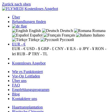
Zurück nach oben
Kostenloses Angebot
Über
Behandlungen finden
English
Deutsch
Romana
Español
Français
Italiano
Türkçe
Русский
EUR - €
EUR - €
USD - $
GBP - £
CNY - ¥
ILS - ₪
JPY - ¥
RON -
lei
RUB - ₽
TRY - TL
Kostenloses Angebot
Wie es Funktioniert
Vor-Op Leitfaden
Über uns
FAQ
Empfehlungsprogramm
Blog
Kontaktiere uns
Haartransplantation
Plastische Chirurgie