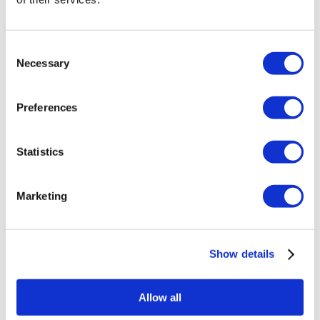
Zahnimplantat Türkei
Veneers Türkei
Zahnkronen Türkei
Consent
Fettabsaugung Türkei
Necessary
Bariatrische Chirurgie Türkei
Selection
Magenbypass Türkei
Zahnmedizin Türkei
Brazilian Butt Lift Türkei
Preferences
Haartransplantation Türkei
Plastische Chirurgie Türkei
Hollywood Lächeln Türkei
Statistics
All-on-6 Türkei
Sixpack-Chirurgie Türkei
All-on-4 Türkei
Marketing
Beliebte Kliniken
Luna Klinik
Istanbul European Center
Dentavivo
Show details
Dr. Vivo Hair Clinic
YeahSmile
Dr. Implant Dentist
Allow all
Dr. Christian Morales Clinic
Masterpiece Hospital