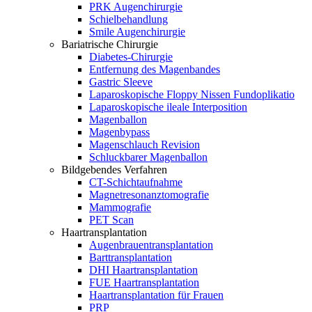
PRK Augenchirurgie
Schielbehandlung
Smile Augenchirurgie
Bariatrische Chirurgie
Diabetes-Chirurgie
Entfernung des Magenbandes
Gastric Sleeve
Laparoskopische Floppy Nissen Fundoplikatio
Laparoskopische ileale Interposition
Magenballon
Magenbypass
Magenschlauch Revision
Schluckbarer Magenballon
Bildgebendes Verfahren
CT-Schichtaufnahme
Magnetresonanztomografie
Mammografie
PET Scan
Haartransplantation
Augenbrauentransplantation
Barttransplantation
DHI Haartransplantation
FUE Haartransplantation
Haartransplantation für Frauen
PRP