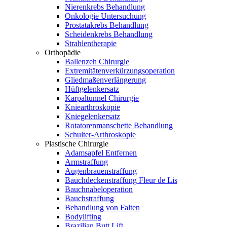
Nierenkrebs Behandlung
Onkologie Untersuchung
Prostatakrebs Behandlung
Scheidenkrebs Behandlung
Strahlentherapie
Orthopädie
Ballenzeh Chirurgie
Extremitätenverkürzungsoperation
Gliedmaßenverlängerung
Hüftgelenkersatz
Karpaltunnel Chirurgie
Kniearthroskopie
Kniegelenkersatz
Rotatorenmanschette Behandlung
Schulter-Arthroskopie
Plastische Chirurgie
Adamsapfel Entfernen
Armstraffung
Augenbrauenstraffung
Bauchdeckenstraffung Fleur de Lis
Bauchnabeloperation
Bauchstraffung
Behandlung von Falten
Bodylifting
Brazilian Butt Lift