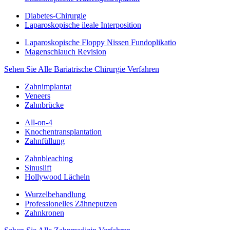
Diabetes-Chirurgie
Laparoskopische ileale Interposition
Laparoskopische Floppy Nissen Fundoplikatio
Magenschlauch Revision
Sehen Sie Alle Bariatrische Chirurgie Verfahren
Zahnimplantat
Veneers
Zahnbrücke
All-on-4
Knochentransplantation
Zahnfüllung
Zahnbleaching
Sinuslift
Hollywood Lächeln
Wurzelbehandlung
Professionelles Zähneputzen
Zahnkronen