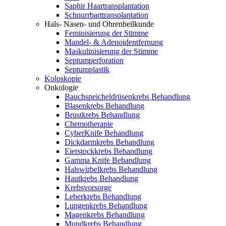
Saphir Haartransplantation
Schnurrbarttransplantation
Hals- Nasen- und Ohrenheilkunde
Feminisierung der Stimme
Mandel- & Adenoidentfernung
Maskulinisierung der Stimme
Septumperforation
Septumplastik
Koloskopie
Onkologie
Bauchspeicheldrüsenkrebs Behandlung
Blasenkrebs Behandlung
Brustkrebs Behandlung
Chemotherapie
CyberKnife Behandlung
Dickdarmkrebs Behandlung
Eierstockkrebs Behandlung
Gamma Knife Behandlung
Halswirbelkrebs Behandlung
Hautkrebs Behandlung
Krebsvorsorge
Leberkrebs Behandlung
Lungenkrebs Behandlung
Magenkrebs Behandlung
Mundkrebs Behandlung