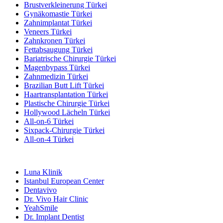
Brustverkleinerung Türkei
Gynäkomastie Türkei
Zahnimplantat Türkei
Veneers Türkei
Zahnkronen Türkei
Fettabsaugung Türkei
Bariatrische Chirurgie Türkei
Magenbypass Türkei
Zahnmedizin Türkei
Brazilian Butt Lift Türkei
Haartransplantation Türkei
Plastische Chirurgie Türkei
Hollywood Lächeln Türkei
All-on-6 Türkei
Sixpack-Chirurgie Türkei
All-on-4 Türkei
Beliebte Kliniken
Luna Klinik
Istanbul European Center
Dentavivo
Dr. Vivo Hair Clinic
YeahSmile
Dr. Implant Dentist