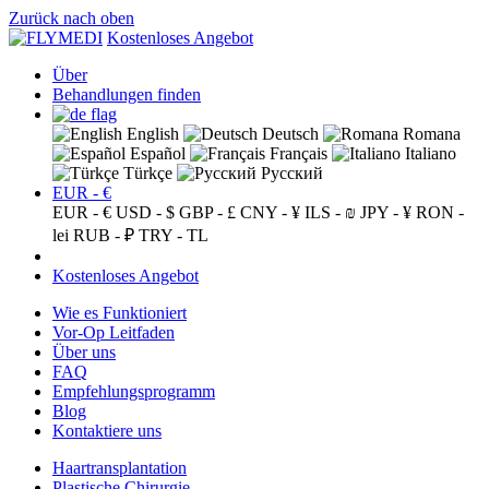
Zurück nach oben
Kostenloses Angebot
Über
Behandlungen finden
English
Deutsch
Romana
Español
Français
Italiano
Türkçe
Русский
EUR - €
EUR - €
USD - $
GBP - £
CNY - ¥
ILS - ₪
JPY - ¥
RON -
lei
RUB - ₽
TRY - TL
Kostenloses Angebot
Wie es Funktioniert
Vor-Op Leitfaden
Über uns
FAQ
Empfehlungsprogramm
Blog
Kontaktiere uns
Haartransplantation
Plastische Chirurgie