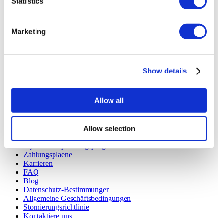
Statistics
Flymedi
Marketing
TÜRSAB – Transaktionen auf flymedi.com werden von
MIRAC SARA TOURISM abgewickelt, einer bei TÜRSAB
registrierten Reiseagentur der Gruppe A (Zertifikatsnummer:
12276).
Alle Behandlungen werden von einer im
Show details
Gesundheitstourismus zertifizierten Gesundheitseinrichtung
durchgeführt.
Allow all
Über uns
Wie es Funktioniert
Vor-Op Leitfaden
Allow selection
Autoren & Gutachter
Flymedi Empfehlungsprogramm
Zahlungsplaene
Karrieren
FAQ
Blog
Datenschutz-Bestimmungen
Allgemeine Geschäftsbedingungen
Stornierungsrichtlinie
Kontaktiere uns