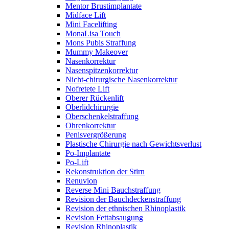
Mentor Brustimplantate
Midface Lift
Mini Facelifting
MonaLisa Touch
Mons Pubis Straffung
Mummy Makeover
Nasenkorrektur
Nasenspitzenkorrektur
Nicht-chirurgische Nasenkorrektur
Nofretete Lift
Oberer Rückenlift
Oberlidchirurgie
Oberschenkelstraffung
Ohrenkorrektur
Penisvergrößerung
Plastische Chirurgie nach Gewichtsverlust
Po-Implantate
Po-Lift
Rekonstruktion der Stirn
Renuvion
Reverse Mini Bauchstraffung
Revision der Bauchdeckenstraffung
Revision der ethnischen Rhinoplastik
Revision Fettabsaugung
Revision Rhinoplastik