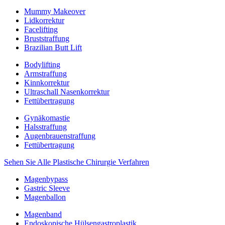
Mummy Makeover
Lidkorrektur
Facelifting
Bruststraffung
Brazilian Butt Lift
Bodylifting
Armstraffung
Kinnkorrektur
Ultraschall Nasenkorrektur
Fettübertragung
Gynäkomastie
Halsstraffung
Augenbrauenstraffung
Fettübertragung
Sehen Sie Alle Plastische Chirurgie Verfahren
Magenbypass
Gastric Sleeve
Magenballon
Magenband
Endoskopische Hülsengastroplastik