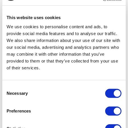
(9.5)
22 Bewertungen
Klinik Kontaktieren
This website uses cookies
Sie haben angesehen 10 of 38 kliniken
MEHR KLINIK LADEN
We use cookies to personalise content and ads, to
provide social media features and to analyse our traffic.
We also share information about your use of our site with
our social media, advertising and analytics partners who
may combine it with other information that you’ve
provided to them or that they’ve collected from your use
of their services.
Consent
Necessary
Selection
FILTER
ALLES LÖSCHEN
Reiseziele
Preferences
Back
Reiseziele
Türkei
Mexiko
Deutschland
Polen
(20)
(7)
(2)
(2)
Rumanien
Spanien
Thailand
Tschechische
(2)
(2)
(1)
Republik
Zypern
(1)
(1)