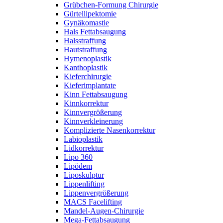
Grübchen-Formung Chirurgie
Gürtellipektomie
Gynäkomastie
Hals Fettabsaugung
Halsstraffung
Hautstraffung
Hymenoplastik
Kanthoplastik
Kieferchirurgie
Kieferimplantate
Kinn Fettabsaugung
Kinnkorrektur
Kinnvergrößerung
Kinnverkleinerung
Komplizierte Nasenkorrektur
Labioplastik
Lidkorrektur
Lipo 360
Lipödem
Liposkulptur
Lippenlifting
Lippenvergrößerung
MACS Facelifting
Mandel-Augen-Chirurgie
Mega-Fettabsaugung