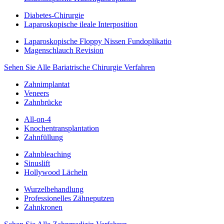
Diabetes-Chirurgie
Laparoskopische ileale Interposition
Laparoskopische Floppy Nissen Fundoplikatio
Magenschlauch Revision
Sehen Sie Alle Bariatrische Chirurgie Verfahren
Zahnimplantat
Veneers
Zahnbrücke
All-on-4
Knochentransplantation
Zahnfüllung
Zahnbleaching
Sinuslift
Hollywood Lächeln
Wurzelbehandlung
Professionelles Zähneputzen
Zahnkronen