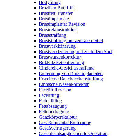
Bodylifting
Brazilian Butt Lift
Brustfett-Transfer
Brustimplantate
Brustimplantat-Revision
Brustrekonstruktion
Bruststraffung
Bruststraffung mit zentralem Stiel
Brustverkleinerung
Brustverkleinerung mit zentralem Stiel
Brustwarzenkorrektur
Bukkale Fettentfernung
Cinderella-Gesichtsstraffung
Entfernung von Brustimplantaten
Erweiterte Bauchdeckenstraffung
Ethnische Nasenkorrektur
Facelift Revision
Facelifting
Fadenlifting
Fettabsaugung
Fettübertragung
Ganzkörperskulptur
Gesäßimplantat Entfernung
Gesäßverringerung
Geschlechtsangleichende Operation