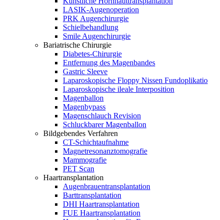
Künstliche Hornhauttransplantation
LASIK-Augenoperation
PRK Augenchirurgie
Schielbehandlung
Smile Augenchirurgie
Bariatrische Chirurgie
Diabetes-Chirurgie
Entfernung des Magenbandes
Gastric Sleeve
Laparoskopische Floppy Nissen Fundoplikatio
Laparoskopische ileale Interposition
Magenballon
Magenbypass
Magenschlauch Revision
Schluckbarer Magenballon
Bildgebendes Verfahren
CT-Schichtaufnahme
Magnetresonanztomografie
Mammografie
PET Scan
Haartransplantation
Augenbrauentransplantation
Barttransplantation
DHI Haartransplantation
FUE Haartransplantation