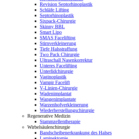
Revision Septorhinoplastik
Schläfe Lifting
Septorhinoplastik
Sixpack-Chirurgie
Skinny BBL
Smart Lipo
SMAS Facelifting
Stirnverkleinerung
Tiefe Halsstraffung
Two Pack Chirurgie
Ultraschall Nasenkorrektur
Unteres Facelifting
Unterlidchirurgie
Vaginoplastik
Vampir Facelift
V-Linien-Chirurgie
Wadenimplantat
Wangenimplantate
Warzenhofverkleinerung
Wiederherstellungschirurgie
Regenerative Medizin
Stammzellentherapie
Wirbelsäulenchirurgie
Bandscheibenerkrankung des Halses
Laminektomie