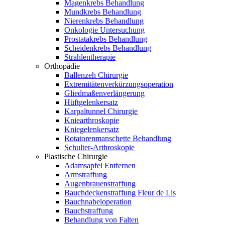
Magenkrebs Behandlung
Mundkrebs Behandlung
Nierenkrebs Behandlung
Onkologie Untersuchung
Prostatakrebs Behandlung
Scheidenkrebs Behandlung
Strahlentherapie
Orthopädie
Ballenzeh Chirurgie
Extremitätenverkürzungsoperation
Gliedmaßenverlängerung
Hüftgelenkersatz
Karpaltunnel Chirurgie
Kniearthroskopie
Kniegelenkersatz
Rotatorenmanschette Behandlung
Schulter-Arthroskopie
Plastische Chirurgie
Adamsapfel Entfernen
Armstraffung
Augenbrauenstraffung
Bauchdeckenstraffung Fleur de Lis
Bauchnabeloperation
Bauchstraffung
Behandlung von Falten