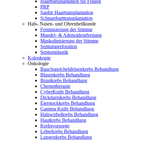
Haartransplantation für Frauen
PRP
Saphir Haartransplantation
Schnurrbarttransplantation
Hals- Nasen- und Ohrenheilkunde
Feminisierung der Stimme
Mandel- & Adenoidentfernung
Maskulinisierung der Stimme
Septumperforation
Septumplastik
Koloskopie
Onkologie
Bauchspeicheldrüsenkrebs Behandlung
Blasenkrebs Behandlung
Brustkrebs Behandlung
Chemotherapie
CyberKnife Behandlung
Dickdarmkrebs Behandlung
Eierstockkrebs Behandlung
Gamma Knife Behandlung
Halswirbelkrebs Behandlung
Hautkrebs Behandlung
Krebsvorsorge
Leberkrebs Behandlung
Lungenkrebs Behandlung