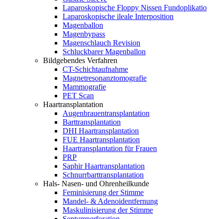
Laparoskopische Floppy Nissen Fundoplikatio
Laparoskopische ileale Interposition
Magenballon
Magenbypass
Magenschlauch Revision
Schluckbarer Magenballon
Bildgebendes Verfahren
CT-Schichtaufnahme
Magnetresonanztomografie
Mammografie
PET Scan
Haartransplantation
Augenbrauentransplantation
Barttransplantation
DHI Haartransplantation
FUE Haartransplantation
Haartransplantation für Frauen
PRP
Saphir Haartransplantation
Schnurrbarttransplantation
Hals- Nasen- und Ohrenheilkunde
Feminisierung der Stimme
Mandel- & Adenoidentfernung
Maskulinisierung der Stimme
Septumperforation