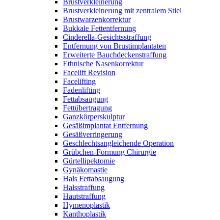
Brustverkleinerung
Brustverkleinerung mit zentralem Stiel
Brustwarzenkorrektur
Bukkale Fettentfernung
Cinderella-Gesichtsstraffung
Entfernung von Brustimplantaten
Erweiterte Bauchdeckenstraffung
Ethnische Nasenkorrektur
Facelift Revision
Facelifting
Fadenlifting
Fettabsaugung
Fettübertragung
Ganzkörperskulptur
Gesäßimplantat Entfernung
Gesäßverringerung
Geschlechtsangleichende Operation
Grübchen-Formung Chirurgie
Gürtellipektomie
Gynäkomastie
Hals Fettabsaugung
Halsstraffung
Hautstraffung
Hymenoplastik
Kanthoplastik