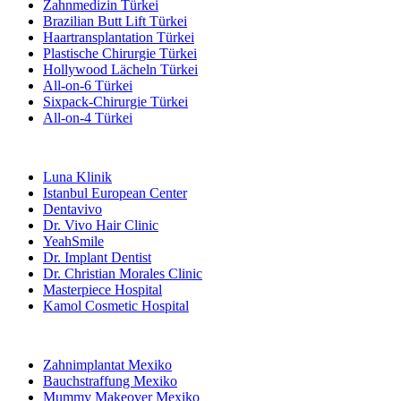
Zahnmedizin Türkei
Brazilian Butt Lift Türkei
Haartransplantation Türkei
Plastische Chirurgie Türkei
Hollywood Lächeln Türkei
All-on-6 Türkei
Sixpack-Chirurgie Türkei
All-on-4 Türkei
Beliebte Kliniken
Luna Klinik
Istanbul European Center
Dentavivo
Dr. Vivo Hair Clinic
YeahSmile
Dr. Implant Dentist
Dr. Christian Morales Clinic
Masterpiece Hospital
Kamol Cosmetic Hospital
Beliebte Behandlungen in Mexiko
Zahnimplantat Mexiko
Bauchstraffung Mexiko
Mummy Makeover Mexiko