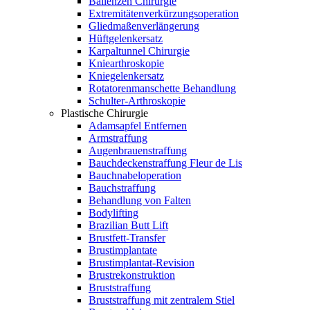
Ballenzeh Chirurgie
Extremitätenverkürzungsoperation
Gliedmaßenverlängerung
Hüftgelenkersatz
Karpaltunnel Chirurgie
Kniearthroskopie
Kniegelenkersatz
Rotatorenmanschette Behandlung
Schulter-Arthroskopie
Plastische Chirurgie
Adamsapfel Entfernen
Armstraffung
Augenbrauenstraffung
Bauchdeckenstraffung Fleur de Lis
Bauchnabeloperation
Bauchstraffung
Behandlung von Falten
Bodylifting
Brazilian Butt Lift
Brustfett-Transfer
Brustimplantate
Brustimplantat-Revision
Brustrekonstruktion
Bruststraffung
Bruststraffung mit zentralem Stiel