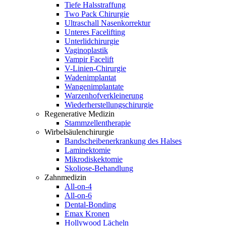
Tiefe Halsstraffung
Two Pack Chirurgie
Ultraschall Nasenkorrektur
Unteres Facelifting
Unterlidchirurgie
Vaginoplastik
Vampir Facelift
V-Linien-Chirurgie
Wadenimplantat
Wangenimplantate
Warzenhofverkleinerung
Wiederherstellungschirurgie
Regenerative Medizin
Stammzellentherapie
Wirbelsäulenchirurgie
Bandscheibenerkrankung des Halses
Laminektomie
Mikrodiskektomie
Skoliose-Behandlung
Zahnmedizin
All-on-4
All-on-6
Dental-Bonding
Emax Kronen
Hollywood Lächeln