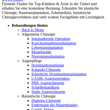
Flymedi: Finden Sie Top-Kliniken & Ärzte in der Türkei und
erhalten Sie eine kostenlose Beratung. Erkunden Sie plastische
Chirurgie, Haartransplantation, Zahnmedizin, bariatrische
Chirurgieverfahren und viele weitere Fachgebiete mit Leichtigkeit.
Behandlungen finden
Back to Menu
Allgemeine Chirurgie
Inguinalhernie Operation
Knochenmarktransplantation
Lebertransplantation
Mastektomie
Nierentransplantation
Augenpflege
Hornhauttransplantat
Katarakt-Chirurgie
Künstliche Hornhauttransplantation
LASIK-Augenoperation
PRK Augenchirurgie
Schielbehandlung
Smile Augenchirurgie
Bariatrische Chirurgie
Diabetes-Chirurgie
Entfernung des Magenbandes
Gastric Sleeve