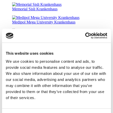
Memorial Sisli Krankenhaus
Medipol Mega University Krankenhaus
Estethica Atasehir
Estepalace Haartransplantation Klinik
This website uses cookies
We use cookies to personalise content and ads, to
Die Acıbadem Healthcare Group
provide social media features and to analyse our traffic.
Die Dr. Clinik Hair Transplant Klinik
We also share information about your use of our site with
10.0
(1)
Angebot einholen
our social media, advertising and analytics partners who
Flymedi
may combine it with other information that you’ve
provided to them or that they’ve collected from your use
TÜRSAB – Transaktionen auf flymedi.com werden von
MIRAC SARA TOURISM abgewickelt, einer bei TÜRSAB
of their services.
registrierten Reiseagentur der Gruppe A (Zertifikatsnummer:
12276).
Alle Behandlungen werden von einer im