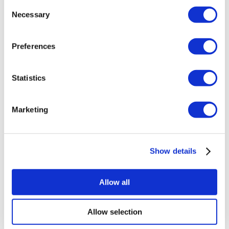
Gesundheitstourismus zertifizierten Gesundheitseinrichtung
Consent
durchgeführt.
Necessary
Selection
Über uns
Preferences
Wie es Funktioniert
Vor-Op Leitfaden
Autoren & Gutachter
Flymedi Empfehlungsprogramm
Statistics
Zahlungsplaene
Karrieren
FAQ
Marketing
Blog
Datenschutz-Bestimmungen
Allgemeine Geschäftsbedingungen
Stornierungsrichtlinie
Show details
Kontaktiere uns
Ihre Klinik hinzufügen
Allow all
Allow selection