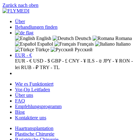
Zurück nach oben
Über
Behandlungen finden
English
Deutsch
Romana
Español
Français
Italiano
Türkçe
Русский
EUR - €
EUR - €
USD - $
GBP - £
CNY - ¥
ILS - ₪
JPY - ¥
RON -
lei
RUB - ₽
TRY - TL
Wie es Funktioniert
Vor-Op Leitfaden
Über uns
FAQ
Empfehlungsprogramm
Blog
Kontaktiere uns
Haartransplantation
Plastische Chirurgie
Bariatrische Chirurgie