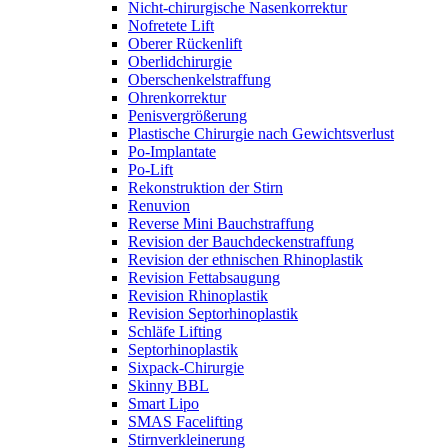
Nicht-chirurgische Nasenkorrektur
Nofretete Lift
Oberer Rückenlift
Oberlidchirurgie
Oberschenkelstraffung
Ohrenkorrektur
Penisvergrößerung
Plastische Chirurgie nach Gewichtsverlust
Po-Implantate
Po-Lift
Rekonstruktion der Stirn
Renuvion
Reverse Mini Bauchstraffung
Revision der Bauchdeckenstraffung
Revision der ethnischen Rhinoplastik
Revision Fettabsaugung
Revision Rhinoplastik
Revision Septorhinoplastik
Schläfe Lifting
Septorhinoplastik
Sixpack-Chirurgie
Skinny BBL
Smart Lipo
SMAS Facelifting
Stirnverkleinerung