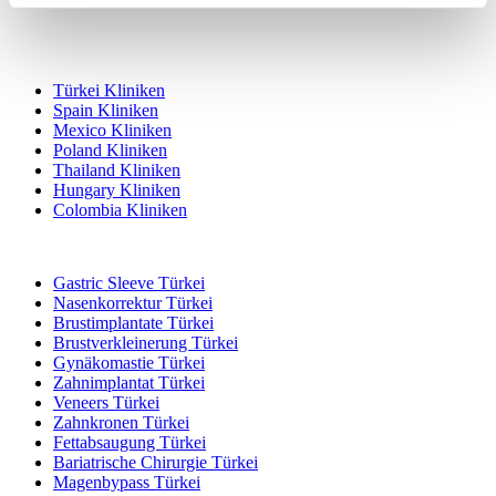
Beliebte Reiseziele
Türkei Kliniken
Spain Kliniken
Mexico Kliniken
Poland Kliniken
Thailand Kliniken
Hungary Kliniken
Colombia Kliniken
Beliebte Behandlungen in Türkei
Gastric Sleeve Türkei
Nasenkorrektur Türkei
Brustimplantate Türkei
Brustverkleinerung Türkei
Gynäkomastie Türkei
Zahnimplantat Türkei
Veneers Türkei
Zahnkronen Türkei
Fettabsaugung Türkei
Bariatrische Chirurgie Türkei
Magenbypass Türkei