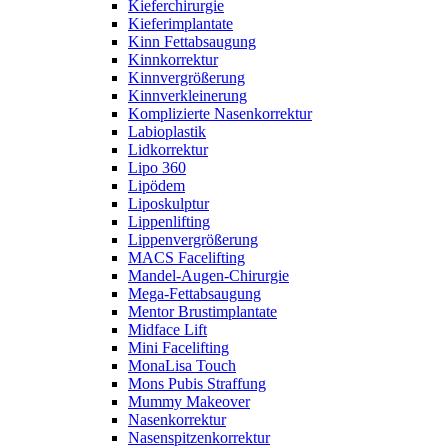
Kieferchirurgie
Kieferimplantate
Kinn Fettabsaugung
Kinnkorrektur
Kinnvergrößerung
Kinnverkleinerung
Komplizierte Nasenkorrektur
Labioplastik
Lidkorrektur
Lipo 360
Lipödem
Liposkulptur
Lippenlifting
Lippenvergrößerung
MACS Facelifting
Mandel-Augen-Chirurgie
Mega-Fettabsaugung
Mentor Brustimplantate
Midface Lift
Mini Facelifting
MonaLisa Touch
Mons Pubis Straffung
Mummy Makeover
Nasenkorrektur
Nasenspitzenkorrektur