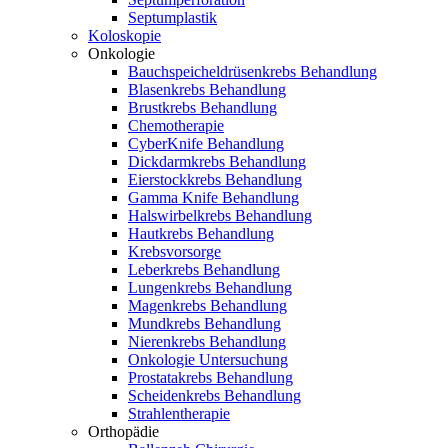
Septumplastik
Koloskopie
Onkologie
Bauchspeicheldrüsenkrebs Behandlung
Blasenkrebs Behandlung
Brustkrebs Behandlung
Chemotherapie
CyberKnife Behandlung
Dickdarmkrebs Behandlung
Eierstockkrebs Behandlung
Gamma Knife Behandlung
Halswirbelkrebs Behandlung
Hautkrebs Behandlung
Krebsvorsorge
Leberkrebs Behandlung
Lungenkrebs Behandlung
Magenkrebs Behandlung
Mundkrebs Behandlung
Nierenkrebs Behandlung
Onkologie Untersuchung
Prostatakrebs Behandlung
Scheidenkrebs Behandlung
Strahlentherapie
Orthopädie