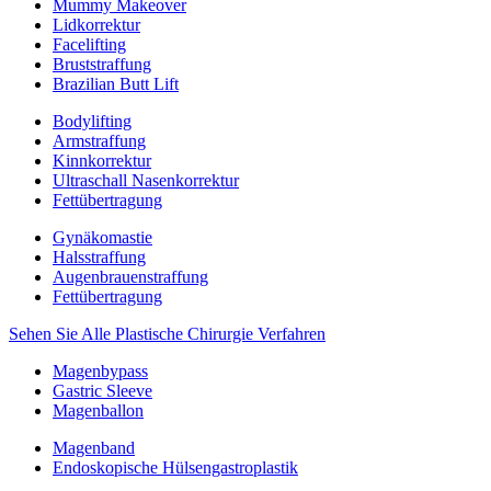
Mummy Makeover
Lidkorrektur
Facelifting
Bruststraffung
Brazilian Butt Lift
Bodylifting
Armstraffung
Kinnkorrektur
Ultraschall Nasenkorrektur
Fettübertragung
Gynäkomastie
Halsstraffung
Augenbrauenstraffung
Fettübertragung
Sehen Sie Alle Plastische Chirurgie Verfahren
Magenbypass
Gastric Sleeve
Magenballon
Magenband
Endoskopische Hülsengastroplastik