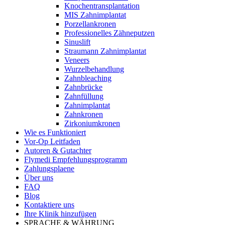
Knochentransplantation
MIS Zahnimplantat
Porzellankronen
Professionelles Zähneputzen
Sinuslift
Straumann Zahnimplantat
Veneers
Wurzelbehandlung
Zahnbleaching
Zahnbrücke
Zahnfüllung
Zahnimplantat
Zahnkronen
Zirkoniumkronen
Wie es Funktioniert
Vor-Op Leitfaden
Autoren & Gutachter
Flymedi Empfehlungsprogramm
Zahlungsplaene
Über uns
FAQ
Blog
Kontaktiere uns
Ihre Klinik hinzufügen
SPRACHE & WÄHRUNG