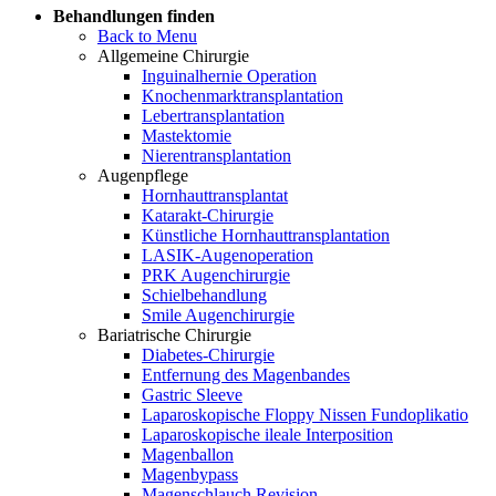
Behandlungen finden
Back to Menu
Allgemeine Chirurgie
Inguinalhernie Operation
Knochenmarktransplantation
Lebertransplantation
Mastektomie
Nierentransplantation
Augenpflege
Hornhauttransplantat
Katarakt-Chirurgie
Künstliche Hornhauttransplantation
LASIK-Augenoperation
PRK Augenchirurgie
Schielbehandlung
Smile Augenchirurgie
Bariatrische Chirurgie
Diabetes-Chirurgie
Entfernung des Magenbandes
Gastric Sleeve
Laparoskopische Floppy Nissen Fundoplikatio
Laparoskopische ileale Interposition
Magenballon
Magenbypass
Magenschlauch Revision