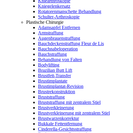
Kniearthroskopie
Kniegelenkersatz
Rotatorenmanschette Behandlung
Schulter-Arthroskopie
Plastische Chirurgie
Adamsapfel Entfernen
Armstraffung
Augenbrauenstraffung
Bauchdeckenstraffung Fleur de Lis
Bauchnabeloperation
Bauchstraffung
Behandlung von Falten
Bodylifting
Brazilian Butt Lift
Brustfett-Transfer
Brustimplantate
Brustimplantat-Revision
Brustrekonstruktion
Bruststraffung
Bruststraffung mit zentralem Stiel
Brustverkleinerung
Brustverkleinerung mit zentralem Stiel
Brustwarzenkorrektur
Bukkale Fettentfernung
Cinderella-Gesichtsstraffung