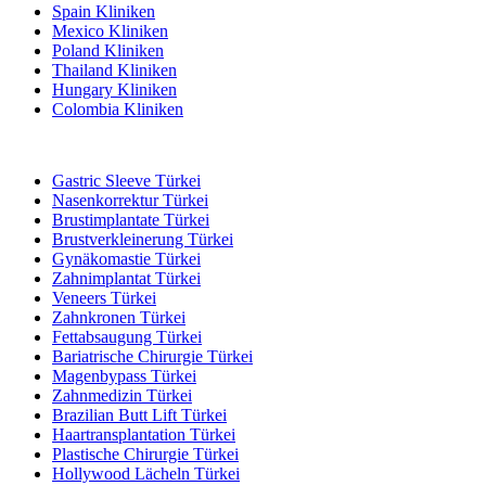
Spain Kliniken
Mexico Kliniken
Poland Kliniken
Thailand Kliniken
Hungary Kliniken
Colombia Kliniken
Beliebte Behandlungen in Türkei
Gastric Sleeve Türkei
Nasenkorrektur Türkei
Brustimplantate Türkei
Brustverkleinerung Türkei
Gynäkomastie Türkei
Zahnimplantat Türkei
Veneers Türkei
Zahnkronen Türkei
Fettabsaugung Türkei
Bariatrische Chirurgie Türkei
Magenbypass Türkei
Zahnmedizin Türkei
Brazilian Butt Lift Türkei
Haartransplantation Türkei
Plastische Chirurgie Türkei
Hollywood Lächeln Türkei