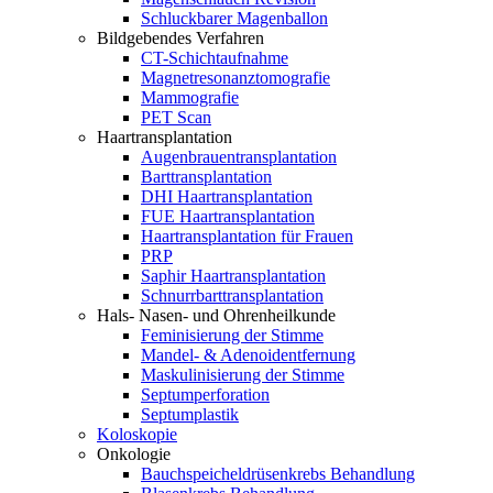
Schluckbarer Magenballon
Bildgebendes Verfahren
CT-Schichtaufnahme
Magnetresonanztomografie
Mammografie
PET Scan
Haartransplantation
Augenbrauentransplantation
Barttransplantation
DHI Haartransplantation
FUE Haartransplantation
Haartransplantation für Frauen
PRP
Saphir Haartransplantation
Schnurrbarttransplantation
Hals- Nasen- und Ohrenheilkunde
Feminisierung der Stimme
Mandel- & Adenoidentfernung
Maskulinisierung der Stimme
Septumperforation
Septumplastik
Koloskopie
Onkologie
Bauchspeicheldrüsenkrebs Behandlung