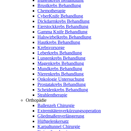
Blasenkrebs Behandlung
Brustkrebs Behandlung
Chemotherapie
CyberKnife Behandlung
Dickdarmkrebs Behandlung
Eierstockkrebs Behandlung
Gamma Knife Behandlung
Halswirbelkrebs Behandlung
Hautkrebs Behandlung
Krebsvorsorge
Leberkrebs Behandlung
Lungenkrebs Behandlung
Magenkrebs Behandlung
Mundkrebs Behandlung
Nierenkrebs Behandlung
Onkologie Untersuchung
Prostatakrebs Behandlung
Scheidenkrebs Behandlung
Strahlentherapie
Orthopädie
Ballenzeh Chirurgie
Extremitätenverkürzungsoperation
Gliedmaßenverlängerung
Hüftgelenkersatz
Karpaltunnel Chirurgie