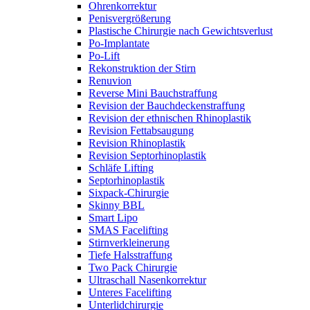
Ohrenkorrektur
Penisvergrößerung
Plastische Chirurgie nach Gewichtsverlust
Po-Implantate
Po-Lift
Rekonstruktion der Stirn
Renuvion
Reverse Mini Bauchstraffung
Revision der Bauchdeckenstraffung
Revision der ethnischen Rhinoplastik
Revision Fettabsaugung
Revision Rhinoplastik
Revision Septorhinoplastik
Schläfe Lifting
Septorhinoplastik
Sixpack-Chirurgie
Skinny BBL
Smart Lipo
SMAS Facelifting
Stirnverkleinerung
Tiefe Halsstraffung
Two Pack Chirurgie
Ultraschall Nasenkorrektur
Unteres Facelifting
Unterlidchirurgie