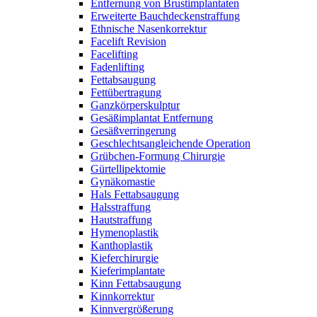
Entfernung von Brustimplantaten
Erweiterte Bauchdeckenstraffung
Ethnische Nasenkorrektur
Facelift Revision
Facelifting
Fadenlifting
Fettabsaugung
Fettübertragung
Ganzkörperskulptur
Gesäßimplantat Entfernung
Gesäßverringerung
Geschlechtsangleichende Operation
Grübchen-Formung Chirurgie
Gürtellipektomie
Gynäkomastie
Hals Fettabsaugung
Halsstraffung
Hautstraffung
Hymenoplastik
Kanthoplastik
Kieferchirurgie
Kieferimplantate
Kinn Fettabsaugung
Kinnkorrektur
Kinnvergrößerung