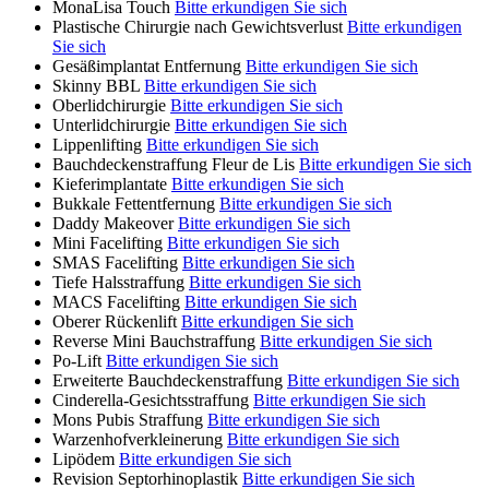
MonaLisa Touch
Bitte erkundigen Sie sich
Plastische Chirurgie nach Gewichtsverlust
Bitte erkundigen
Sie sich
Gesäßimplantat Entfernung
Bitte erkundigen Sie sich
Skinny BBL
Bitte erkundigen Sie sich
Oberlidchirurgie
Bitte erkundigen Sie sich
Unterlidchirurgie
Bitte erkundigen Sie sich
Lippenlifting
Bitte erkundigen Sie sich
Bauchdeckenstraffung Fleur de Lis
Bitte erkundigen Sie sich
Kieferimplantate
Bitte erkundigen Sie sich
Bukkale Fettentfernung
Bitte erkundigen Sie sich
Daddy Makeover
Bitte erkundigen Sie sich
Mini Facelifting
Bitte erkundigen Sie sich
SMAS Facelifting
Bitte erkundigen Sie sich
Tiefe Halsstraffung
Bitte erkundigen Sie sich
MACS Facelifting
Bitte erkundigen Sie sich
Oberer Rückenlift
Bitte erkundigen Sie sich
Reverse Mini Bauchstraffung
Bitte erkundigen Sie sich
Po-Lift
Bitte erkundigen Sie sich
Erweiterte Bauchdeckenstraffung
Bitte erkundigen Sie sich
Cinderella-Gesichtsstraffung
Bitte erkundigen Sie sich
Mons Pubis Straffung
Bitte erkundigen Sie sich
Warzenhofverkleinerung
Bitte erkundigen Sie sich
Lipödem
Bitte erkundigen Sie sich
Revision Septorhinoplastik
Bitte erkundigen Sie sich