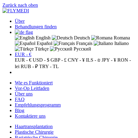
Zurück nach oben
Über
Behandlungen finden
English
Deutsch
Romana
Español
Français
Italiano
Türkçe
Русский
EUR - €
EUR - €
USD - $
GBP - £
CNY - ¥
ILS - ₪
JPY - ¥
RON -
lei
RUB - ₽
TRY - TL
Wie es Funktioniert
Vor-Op Leitfaden
Über uns
FAQ
Empfehlungsprogramm
Blog
Kontaktiere uns
Haartransplantation
Plastische Chirurgie
Bariatrische Chirurgie