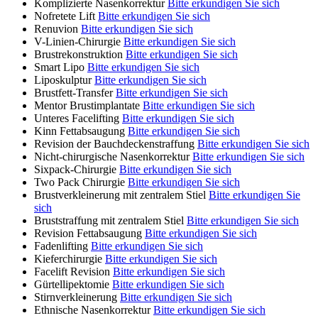
Komplizierte Nasenkorrektur
Bitte erkundigen Sie sich
Nofretete Lift
Bitte erkundigen Sie sich
Renuvion
Bitte erkundigen Sie sich
V-Linien-Chirurgie
Bitte erkundigen Sie sich
Brustrekonstruktion
Bitte erkundigen Sie sich
Smart Lipo
Bitte erkundigen Sie sich
Liposkulptur
Bitte erkundigen Sie sich
Brustfett-Transfer
Bitte erkundigen Sie sich
Mentor Brustimplantate
Bitte erkundigen Sie sich
Unteres Facelifting
Bitte erkundigen Sie sich
Kinn Fettabsaugung
Bitte erkundigen Sie sich
Revision der Bauchdeckenstraffung
Bitte erkundigen Sie sich
Nicht-chirurgische Nasenkorrektur
Bitte erkundigen Sie sich
Sixpack-Chirurgie
Bitte erkundigen Sie sich
Two Pack Chirurgie
Bitte erkundigen Sie sich
Brustverkleinerung mit zentralem Stiel
Bitte erkundigen Sie
sich
Bruststraffung mit zentralem Stiel
Bitte erkundigen Sie sich
Revision Fettabsaugung
Bitte erkundigen Sie sich
Fadenlifting
Bitte erkundigen Sie sich
Kieferchirurgie
Bitte erkundigen Sie sich
Facelift Revision
Bitte erkundigen Sie sich
Gürtellipektomie
Bitte erkundigen Sie sich
Stirnverkleinerung
Bitte erkundigen Sie sich
Ethnische Nasenkorrektur
Bitte erkundigen Sie sich