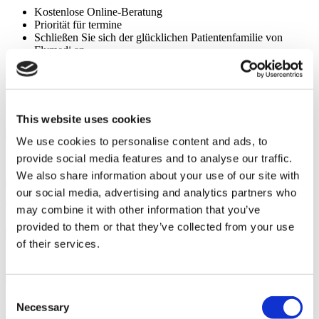
Kostenlose Online-Beratung
Priorität für termine
Schließen Sie sich der glücklichen Patientenfamilie von
Flymedi an
Kostenlose Beratung Anfordern
FLYMEDI HILFT IHNEN
WIE KANN FLYMEDI IHNEN BEHILFLICH SEIN?
This website uses cookies
We use cookies to personalise content and ads, to
provide social media features and to analyse our traffic.
7/24 Persönliche Unterstützung während Ihrer Reise
We also share information about your use of our site with
our social media, advertising and analytics partners who
Tailor-made All-Inclusive Treatment Package Options
may combine it with other information that you’ve
provided to them or that they’ve collected from your use
of their services.
Sonderrabatte und Vorteile für Flymedi-Patienten
Consent
Genaue Beratung durch erfahrene Gesundheitsberater
Necessary
Selection