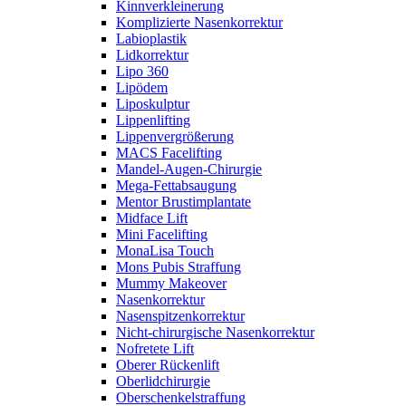
Kinnverkleinerung
Komplizierte Nasenkorrektur
Labioplastik
Lidkorrektur
Lipo 360
Lipödem
Liposkulptur
Lippenlifting
Lippenvergrößerung
MACS Facelifting
Mandel-Augen-Chirurgie
Mega-Fettabsaugung
Mentor Brustimplantate
Midface Lift
Mini Facelifting
MonaLisa Touch
Mons Pubis Straffung
Mummy Makeover
Nasenkorrektur
Nasenspitzenkorrektur
Nicht-chirurgische Nasenkorrektur
Nofretete Lift
Oberer Rückenlift
Oberlidchirurgie
Oberschenkelstraffung