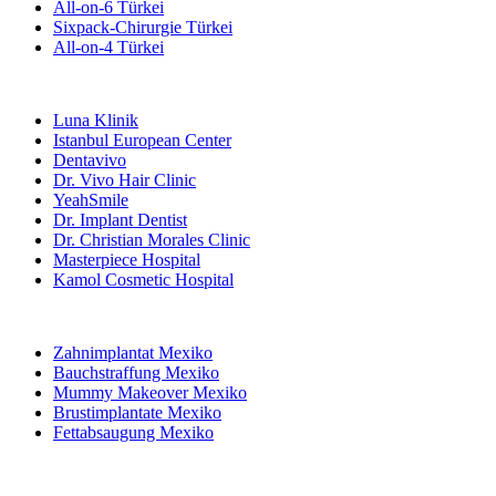
All-on-6 Türkei
Sixpack-Chirurgie Türkei
All-on-4 Türkei
Beliebte Kliniken
Luna Klinik
Istanbul European Center
Dentavivo
Dr. Vivo Hair Clinic
YeahSmile
Dr. Implant Dentist
Dr. Christian Morales Clinic
Masterpiece Hospital
Kamol Cosmetic Hospital
Beliebte Behandlungen in Mexiko
Zahnimplantat Mexiko
Bauchstraffung Mexiko
Mummy Makeover Mexiko
Brustimplantate Mexiko
Fettabsaugung Mexiko
Beliebte Behandlungen in Thailand