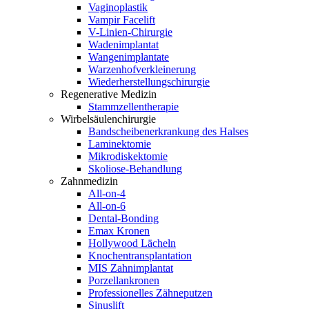
Vaginoplastik
Vampir Facelift
V-Linien-Chirurgie
Wadenimplantat
Wangenimplantate
Warzenhofverkleinerung
Wiederherstellungschirurgie
Regenerative Medizin
Stammzellentherapie
Wirbelsäulenchirurgie
Bandscheibenerkrankung des Halses
Laminektomie
Mikrodiskektomie
Skoliose-Behandlung
Zahnmedizin
All-on-4
All-on-6
Dental-Bonding
Emax Kronen
Hollywood Lächeln
Knochentransplantation
MIS Zahnimplantat
Porzellankronen
Professionelles Zähneputzen
Sinuslift