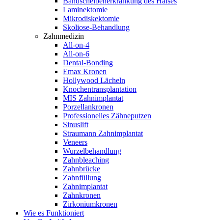
Bandscheibenerkrankung des Halses
Laminektomie
Mikrodiskektomie
Skoliose-Behandlung
Zahnmedizin
All-on-4
All-on-6
Dental-Bonding
Emax Kronen
Hollywood Lächeln
Knochentransplantation
MIS Zahnimplantat
Porzellankronen
Professionelles Zähneputzen
Sinuslift
Straumann Zahnimplantat
Veneers
Wurzelbehandlung
Zahnbleaching
Zahnbrücke
Zahnfüllung
Zahnimplantat
Zahnkronen
Zirkoniumkronen
Wie es Funktioniert