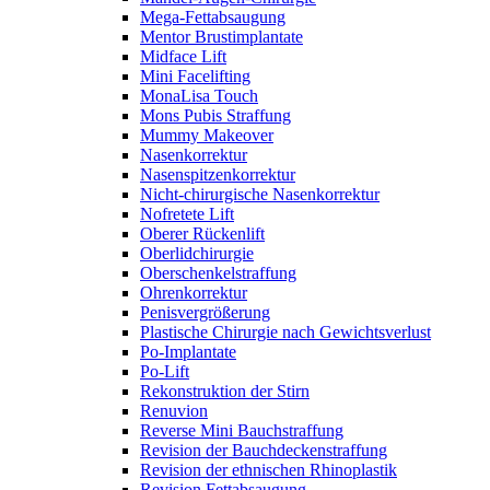
Mega-Fettabsaugung
Mentor Brustimplantate
Midface Lift
Mini Facelifting
MonaLisa Touch
Mons Pubis Straffung
Mummy Makeover
Nasenkorrektur
Nasenspitzenkorrektur
Nicht-chirurgische Nasenkorrektur
Nofretete Lift
Oberer Rückenlift
Oberlidchirurgie
Oberschenkelstraffung
Ohrenkorrektur
Penisvergrößerung
Plastische Chirurgie nach Gewichtsverlust
Po-Implantate
Po-Lift
Rekonstruktion der Stirn
Renuvion
Reverse Mini Bauchstraffung
Revision der Bauchdeckenstraffung
Revision der ethnischen Rhinoplastik
Revision Fettabsaugung