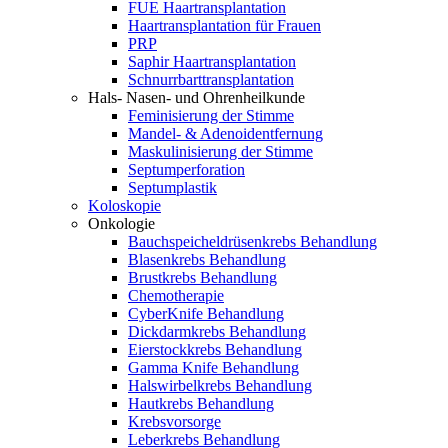
FUE Haartransplantation
Haartransplantation für Frauen
PRP
Saphir Haartransplantation
Schnurrbarttransplantation
Hals- Nasen- und Ohrenheilkunde
Feminisierung der Stimme
Mandel- & Adenoidentfernung
Maskulinisierung der Stimme
Septumperforation
Septumplastik
Koloskopie
Onkologie
Bauchspeicheldrüsenkrebs Behandlung
Blasenkrebs Behandlung
Brustkrebs Behandlung
Chemotherapie
CyberKnife Behandlung
Dickdarmkrebs Behandlung
Eierstockkrebs Behandlung
Gamma Knife Behandlung
Halswirbelkrebs Behandlung
Hautkrebs Behandlung
Krebsvorsorge
Leberkrebs Behandlung