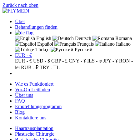
Zurück nach oben
Über
Behandlungen finden
English
Deutsch
Romana
Español
Français
Italiano
Türkçe
Русский
EUR - €
EUR - €
USD - $
GBP - £
CNY - ¥
ILS - ₪
JPY - ¥
RON -
lei
RUB - ₽
TRY - TL
Wie es Funktioniert
Vor-Op Leitfaden
Über uns
FAQ
Empfehlungsprogramm
Blog
Kontaktiere uns
Haartransplantation
Plastische Chirurgie
Bariatrische Chirurgie