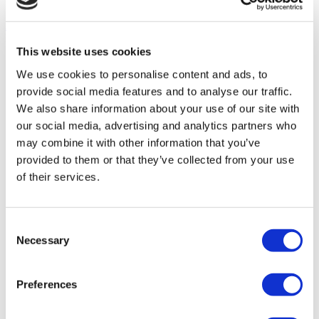
Isaias Iniguez, D.D.S. Cosmetic Dental Clinic
Angebot einholen
Flymedi
This website uses cookies
TÜRSAB – Transaktionen auf flymedi.com werden von
We use cookies to personalise content and ads, to
MIRAC SARA TOURISM abgewickelt, einer bei TÜRSAB
registrierten Reiseagentur der Gruppe A (Zertifikatsnummer:
provide social media features and to analyse our traffic.
12276).
We also share information about your use of our site with
Alle Behandlungen werden von einer im
our social media, advertising and analytics partners who
Gesundheitstourismus zertifizierten Gesundheitseinrichtung
durchgeführt.
may combine it with other information that you’ve
provided to them or that they’ve collected from your use
of their services.
Über uns
Wie es Funktioniert
Vor-Op Leitfaden
Autoren & Gutachter
Consent
Flymedi Empfehlungsprogramm
Necessary
Zahlungsplaene
Selection
Karrieren
FAQ
Blog
Preferences
Datenschutz-Bestimmungen
Allgemeine Geschäftsbedingungen
Stornierungsrichtlinie