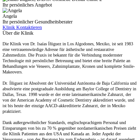
Ihr persönliches Angebot
Angela
Ihr persönlicher Gesundheitsberater
Klinik Kontaktieren
Über die Klinik
Die Klinik von Dr. Isaías Íñiguez in Los Algodones, Mexiko, ist seit 1983
eine vertrauenswürdige Adresse für ästhetische und restaurative
Zahnmedizin. Die Praxis ist bekannt für die Verbindung modernster
Technologie mit persönlicher Betreuung und bietet eine breite Palette an
Behandlungen wie Veneers, Zahnimplantate, Kronen und komplette Smile-
Makeovers.
Dr. Íñiguez ist Absolvent der Universidad Autónoma de Baja California und
absolvierte eine postgraduale Ausbildung am Baylor College of Dentistry in
Dallas, Texas. 1998 wurde er der erste lateinamerikanische Zahnarzt, der
von der American Academy of Cosmetic Dentistry akkreditiert wurde, und
ist bis heute der einzige AACD-akkreditierte Zahnarzt, der in Mexiko
praktiziert.
Dank außergewöhnlicher Standards, englischsprachigem Personal und
Einsparungen von bis zu 70 % gegenüber nordamerikanischen Preisen zieht
die Klinik Patienten aus den USA und Kanada an. Jeder Aspekt der
Versorgung – von der Beratung bis zum Endergebnis – ist darauf ausgelegt,