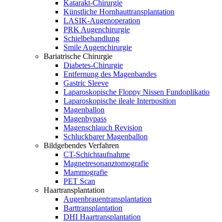
Katarakt-Chirurgie
Künstliche Hornhauttransplantation
LASIK-Augenoperation
PRK Augenchirurgie
Schielbehandlung
Smile Augenchirurgie
Bariatrische Chirurgie
Diabetes-Chirurgie
Entfernung des Magenbandes
Gastric Sleeve
Laparoskopische Floppy Nissen Fundoplikatio
Laparoskopische ileale Interposition
Magenballon
Magenbypass
Magenschlauch Revision
Schluckbarer Magenballon
Bildgebendes Verfahren
CT-Schichtaufnahme
Magnetresonanztomografie
Mammografie
PET Scan
Haartransplantation
Augenbrauentransplantation
Barttransplantation
DHI Haartransplantation