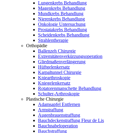
Lungenkrebs Behandlung
Magenkrebs Behandlung
Mundkrebs Behandlung
Nierenkrebs Behandlung
Onkologie Untersuchung
Prostatakrebs Behandlung
Scheidenkrebs Behandlung
Strahlentherapie
Orthopädie
Ballenzeh Chirurgie
Extremitätenverkürzungsoperation
Gliedmaßenverlängerung
Hüftgelenkersatz
Karpaltunnel Chirurgie
Kniearthroskopie
Kniegelenkersatz
Rotatorenmanschette Behandlung
Schulter-Arthroskopie
Plastische Chirurgie
Adamsapfel Entfernen
Armstraffung
Augenbrauenstraffung
Bauchdeckenstraffung Fleur de Lis
Bauchnabeloperation
Bauchstraffung