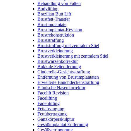
Behandlung von Falten
Bodylifting
Brazilian Butt Lift
Brustfett-Transfer
Brustimplantate
Brustimplantat-Revision
Brustrekonstruktion
Bruststraffung
Bruststraffung mit zentralem Stiel
Brustverkleinerung
Brustverkleinerung mit zentralem Stiel
Brustwarzenkorrektur
Bukkale Fettentfernung
Cinderella-Gesichtsstraffung
Entfernung von Brustimplantaten
Erweiterte Bauchdeckenstraffung
Ethnische Nasenkorrektur
Facelift Revision
Facelifting
Fadenlifting
Fettabsaugung
Fettübertragung
Ganzkörperskulptur
Gesäßimplantat Entfernung
Gesäßverringerung