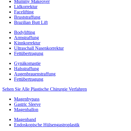
Mummy Makeover
Lidkorrektur
Facelifting
Bruststraffung
Brazilian Butt Lift
Bodylifting
Armstraffung
Kinnkorrektur
Ultraschall Nasenkorrektur
Fettübertragung
Gynäkomastie
Halsstraffung
Augenbrauenstraffung
Fettübertragung
Sehen Sie Alle Plastische Chirurgie Verfahren
Magenbypass
Gastric Sleeve
Magenballon
Magenband
Endoskopische Hülsengastroplastik