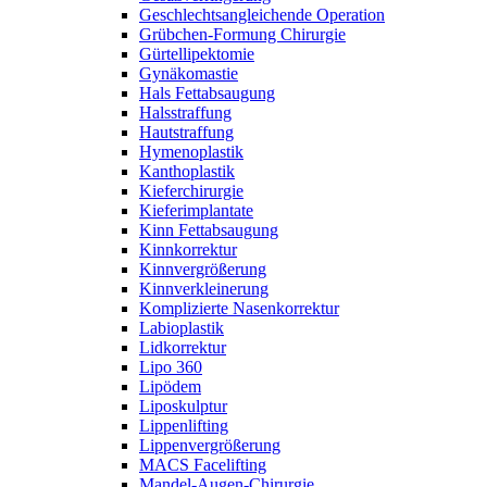
Geschlechtsangleichende Operation
Grübchen-Formung Chirurgie
Gürtellipektomie
Gynäkomastie
Hals Fettabsaugung
Halsstraffung
Hautstraffung
Hymenoplastik
Kanthoplastik
Kieferchirurgie
Kieferimplantate
Kinn Fettabsaugung
Kinnkorrektur
Kinnvergrößerung
Kinnverkleinerung
Komplizierte Nasenkorrektur
Labioplastik
Lidkorrektur
Lipo 360
Lipödem
Liposkulptur
Lippenlifting
Lippenvergrößerung
MACS Facelifting
Mandel-Augen-Chirurgie