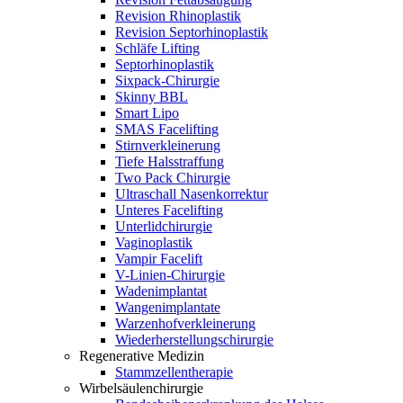
Revision Rhinoplastik
Revision Septorhinoplastik
Schläfe Lifting
Septorhinoplastik
Sixpack-Chirurgie
Skinny BBL
Smart Lipo
SMAS Facelifting
Stirnverkleinerung
Tiefe Halsstraffung
Two Pack Chirurgie
Ultraschall Nasenkorrektur
Unteres Facelifting
Unterlidchirurgie
Vaginoplastik
Vampir Facelift
V-Linien-Chirurgie
Wadenimplantat
Wangenimplantate
Warzenhofverkleinerung
Wiederherstellungschirurgie
Regenerative Medizin
Stammzellentherapie
Wirbelsäulenchirurgie