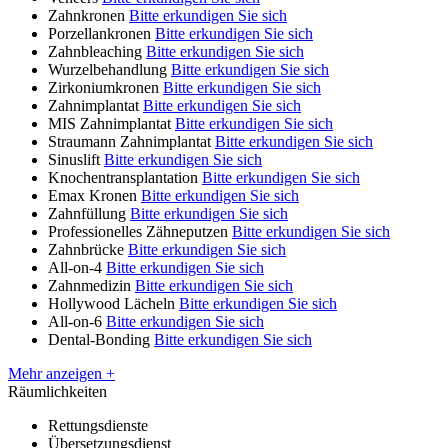
Zahnkronen
Bitte erkundigen Sie sich
Porzellankronen
Bitte erkundigen Sie sich
Zahnbleaching
Bitte erkundigen Sie sich
Wurzelbehandlung
Bitte erkundigen Sie sich
Zirkoniumkronen
Bitte erkundigen Sie sich
Zahnimplantat
Bitte erkundigen Sie sich
MIS Zahnimplantat
Bitte erkundigen Sie sich
Straumann Zahnimplantat
Bitte erkundigen Sie sich
Sinuslift
Bitte erkundigen Sie sich
Knochentransplantation
Bitte erkundigen Sie sich
Emax Kronen
Bitte erkundigen Sie sich
Zahnfüllung
Bitte erkundigen Sie sich
Professionelles Zähneputzen
Bitte erkundigen Sie sich
Zahnbrücke
Bitte erkundigen Sie sich
All-on-4
Bitte erkundigen Sie sich
Zahnmedizin
Bitte erkundigen Sie sich
Hollywood Lächeln
Bitte erkundigen Sie sich
All-on-6
Bitte erkundigen Sie sich
Dental-Bonding
Bitte erkundigen Sie sich
Mehr anzeigen +
Räumlichkeiten
Rettungsdienste
Übersetzungsdienst