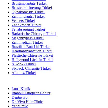
Brustimplantate Türkei
Brustverkleinerung Türkei
Gynäkomastie Türkei
Zahnimplantat Türkei
Veneers Türkei
Zahnkronen Türkei
Fettabsaugung Türkei
Bariatrische Chirurgie Türkei
Magenbypass Türkei
Zahnmedizin Türkei
Brazilian Butt Lift Türkei
Haartransplantation Türkei
Plastische Chirurgie Türkei
Hollywood Lächeln Türkei
All-on-6 Türkei
Sixpack-Chirurgie Türkei
All-on-4 Türkei
Beliebte Kliniken
Luna Klinik
Istanbul European Center
Dentavivo
Dr. Vivo Hair Clinic
YeahSmile