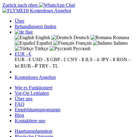
Zurück nach oben
Kostenloses Angebot
Über
Behandlungen finden
English
Deutsch
Romana
Español
Français
Italiano
Türkçe
Русский
EUR - €
EUR - €
USD - $
GBP - £
CNY - ¥
ILS - ₪
JPY - ¥
RON -
lei
RUB - ₽
TRY - TL
Kostenloses Angebot
Wie es Funktioniert
Vor-Op Leitfaden
Über uns
FAQ
Empfehlungsprogramm
Blog
Kontaktiere uns
Haartransplantation
Plastische Chirurgie