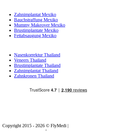
Beliebte Behandlungen in Mexiko
Zahnimplantat Mexiko
Bauchstraffung Mexiko
Mummy Makeover Mexiko
Brustimplantate Mexiko
Fettabsaugung Mexiko
Beliebte Behandlungen in Thailand
Nasenkorrektur Thailand
Veneers Thailand
Brustimplantate Thailand
Zahnimplantat Thailand
Zahnkronen Thailand
Copyright 2015 - 2026 © FlyMedi |
Allgemeine
Geschäftsbedingungen
|
Datenschutz-Bestimmungen