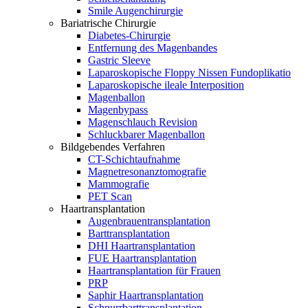
Smile Augenchirurgie
Bariatrische Chirurgie
Diabetes-Chirurgie
Entfernung des Magenbandes
Gastric Sleeve
Laparoskopische Floppy Nissen Fundoplikatio
Laparoskopische ileale Interposition
Magenballon
Magenbypass
Magenschlauch Revision
Schluckbarer Magenballon
Bildgebendes Verfahren
CT-Schichtaufnahme
Magnetresonanztomografie
Mammografie
PET Scan
Haartransplantation
Augenbrauentransplantation
Barttransplantation
DHI Haartransplantation
FUE Haartransplantation
Haartransplantation für Frauen
PRP
Saphir Haartransplantation
Schnurrbarttransplantation