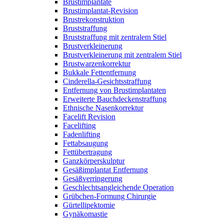
Brustimplantate
Brustimplantat-Revision
Brustrekonstruktion
Bruststraffung
Bruststraffung mit zentralem Stiel
Brustverkleinerung
Brustverkleinerung mit zentralem Stiel
Brustwarzenkorrektur
Bukkale Fettentfernung
Cinderella-Gesichtsstraffung
Entfernung von Brustimplantaten
Erweiterte Bauchdeckenstraffung
Ethnische Nasenkorrektur
Facelift Revision
Facelifting
Fadenlifting
Fettabsaugung
Fettübertragung
Ganzkörperskulptur
Gesäßimplantat Entfernung
Gesäßverringerung
Geschlechtsangleichende Operation
Grübchen-Formung Chirurgie
Gürtellipektomie
Gynäkomastie