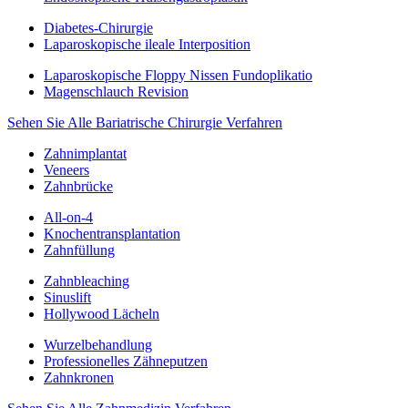
Diabetes-Chirurgie
Laparoskopische ileale Interposition
Laparoskopische Floppy Nissen Fundoplikatio
Magenschlauch Revision
Sehen Sie Alle Bariatrische Chirurgie Verfahren
Zahnimplantat
Veneers
Zahnbrücke
All-on-4
Knochentransplantation
Zahnfüllung
Zahnbleaching
Sinuslift
Hollywood Lächeln
Wurzelbehandlung
Professionelles Zähneputzen
Zahnkronen