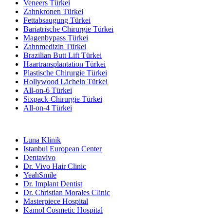
Veneers Türkei
Zahnkronen Türkei
Fettabsaugung Türkei
Bariatrische Chirurgie Türkei
Magenbypass Türkei
Zahnmedizin Türkei
Brazilian Butt Lift Türkei
Haartransplantation Türkei
Plastische Chirurgie Türkei
Hollywood Lächeln Türkei
All-on-6 Türkei
Sixpack-Chirurgie Türkei
All-on-4 Türkei
Beliebte Kliniken
Luna Klinik
Istanbul European Center
Dentavivo
Dr. Vivo Hair Clinic
YeahSmile
Dr. Implant Dentist
Dr. Christian Morales Clinic
Masterpiece Hospital
Kamol Cosmetic Hospital