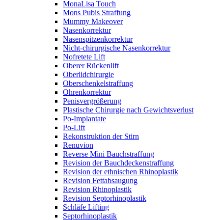
MonaLisa Touch
Mons Pubis Straffung
Mummy Makeover
Nasenkorrektur
Nasenspitzenkorrektur
Nicht-chirurgische Nasenkorrektur
Nofretete Lift
Oberer Rückenlift
Oberlidchirurgie
Oberschenkelstraffung
Ohrenkorrektur
Penisvergrößerung
Plastische Chirurgie nach Gewichtsverlust
Po-Implantate
Po-Lift
Rekonstruktion der Stirn
Renuvion
Reverse Mini Bauchstraffung
Revision der Bauchdeckenstraffung
Revision der ethnischen Rhinoplastik
Revision Fettabsaugung
Revision Rhinoplastik
Revision Septorhinoplastik
Schläfe Lifting
Septorhinoplastik