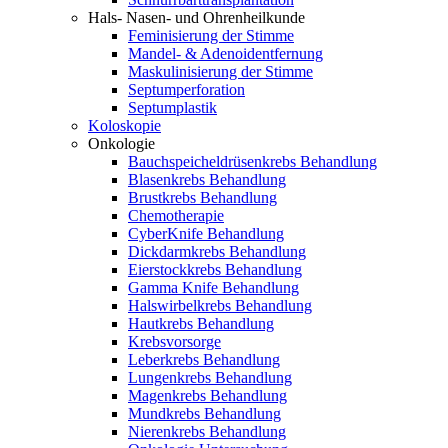
Hals- Nasen- und Ohrenheilkunde
Feminisierung der Stimme
Mandel- & Adenoidentfernung
Maskulinisierung der Stimme
Septumperforation
Septumplastik
Koloskopie
Onkologie
Bauchspeicheldrüsenkrebs Behandlung
Blasenkrebs Behandlung
Brustkrebs Behandlung
Chemotherapie
CyberKnife Behandlung
Dickdarmkrebs Behandlung
Eierstockkrebs Behandlung
Gamma Knife Behandlung
Halswirbelkrebs Behandlung
Hautkrebs Behandlung
Krebsvorsorge
Leberkrebs Behandlung
Lungenkrebs Behandlung
Magenkrebs Behandlung
Mundkrebs Behandlung
Nierenkrebs Behandlung