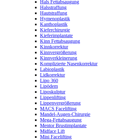
Hals Fettabsaugung
Halsstraffung
Hautstraffung
Hymenoplastik
Kanthoplastik
Kieferchirurgie
Kieferimplantate
Kinn Fettabsaugung
Kinnkorrektur
Kinnvergrößerung
Kinnverkleinerung
Komplizierte Nasenkorrektur
Labioplastik
Lidkorrektur
Lipo 360
Lipödem
Liposkulptur
Lippenlifting
Lippenvergrößerung
MACS Facelifting
Mandel-Augen-Chirurgie
Mega-Fettabsaugung
Mentor Brustimplantate
Midface Lift
Mini Facelifting