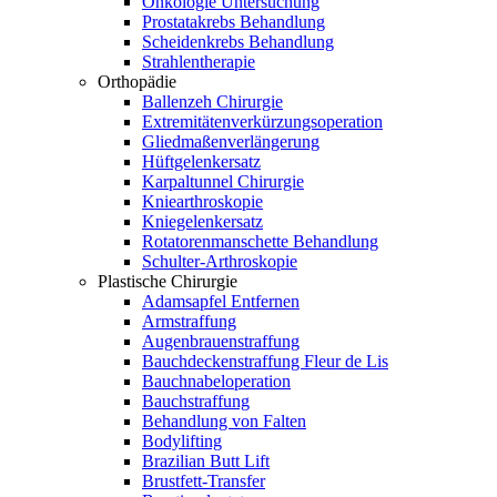
Onkologie Untersuchung
Prostatakrebs Behandlung
Scheidenkrebs Behandlung
Strahlentherapie
Orthopädie
Ballenzeh Chirurgie
Extremitätenverkürzungsoperation
Gliedmaßenverlängerung
Hüftgelenkersatz
Karpaltunnel Chirurgie
Kniearthroskopie
Kniegelenkersatz
Rotatorenmanschette Behandlung
Schulter-Arthroskopie
Plastische Chirurgie
Adamsapfel Entfernen
Armstraffung
Augenbrauenstraffung
Bauchdeckenstraffung Fleur de Lis
Bauchnabeloperation
Bauchstraffung
Behandlung von Falten
Bodylifting
Brazilian Butt Lift
Brustfett-Transfer