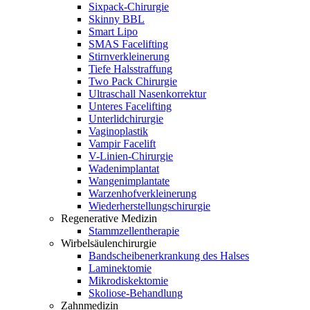
Sixpack-Chirurgie
Skinny BBL
Smart Lipo
SMAS Facelifting
Stirnverkleinerung
Tiefe Halsstraffung
Two Pack Chirurgie
Ultraschall Nasenkorrektur
Unteres Facelifting
Unterlidchirurgie
Vaginoplastik
Vampir Facelift
V-Linien-Chirurgie
Wadenimplantat
Wangenimplantate
Warzenhofverkleinerung
Wiederherstellungschirurgie
Regenerative Medizin
Stammzellentherapie
Wirbelsäulenchirurgie
Bandscheibenerkrankung des Halses
Laminektomie
Mikrodiskektomie
Skoliose-Behandlung
Zahnmedizin