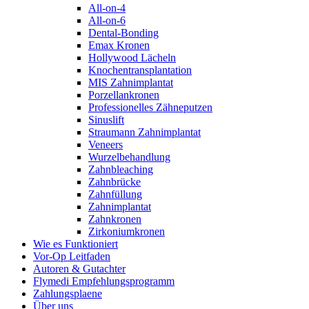
All-on-4
All-on-6
Dental-Bonding
Emax Kronen
Hollywood Lächeln
Knochentransplantation
MIS Zahnimplantat
Porzellankronen
Professionelles Zähneputzen
Sinuslift
Straumann Zahnimplantat
Veneers
Wurzelbehandlung
Zahnbleaching
Zahnbrücke
Zahnfüllung
Zahnimplantat
Zahnkronen
Zirkoniumkronen
Wie es Funktioniert
Vor-Op Leitfaden
Autoren & Gutachter
Flymedi Empfehlungsprogramm
Zahlungsplaene
Über uns