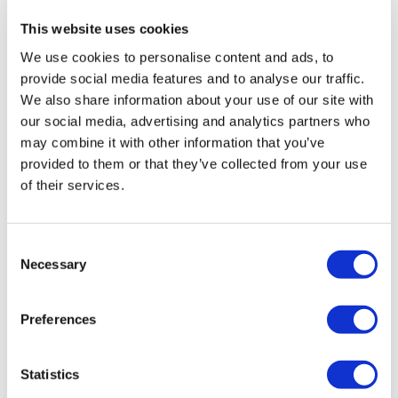
TÜRSAB – Transaktionen auf flymedi.com werden von
MIRAC SARA TOURISM abgewickelt, einer bei TÜRSAB
This website uses cookies
registrierten Reiseagentur der Gruppe A (Zertifikatsnummer:
12276).
We use cookies to personalise content and ads, to
Alle Behandlungen werden von einer im
provide social media features and to analyse our traffic.
Gesundheitstourismus zertifizierten Gesundheitseinrichtung
We also share information about your use of our site with
durchgeführt.
our social media, advertising and analytics partners who
may combine it with other information that you’ve
Über uns
provided to them or that they’ve collected from your use
Wie es Funktioniert
Vor-Op Leitfaden
of their services.
Autoren & Gutachter
Flymedi Empfehlungsprogramm
Zahlungsplaene
Consent
Karrieren
FAQ
Necessary
Selection
Blog
Datenschutz-Bestimmungen
Allgemeine Geschäftsbedingungen
Preferences
Stornierungsrichtlinie
Kontaktiere uns
Ihre Klinik hinzufügen
Statistics