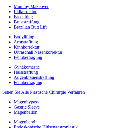
Mummy Makeover
Lidkorrektur
Facelifting
Bruststraffung
Brazilian Butt Lift
Bodylifting
Armstraffung
Kinnkorrektur
Ultraschall Nasenkorrektur
Fettübertragung
Gynäkomastie
Halsstraffung
Augenbrauenstraffung
Fettübertragung
Sehen Sie Alle Plastische Chirurgie Verfahren
Magenbypass
Gastric Sleeve
Magenballon
Magenband
Endoskopische Hülsengastroplastik