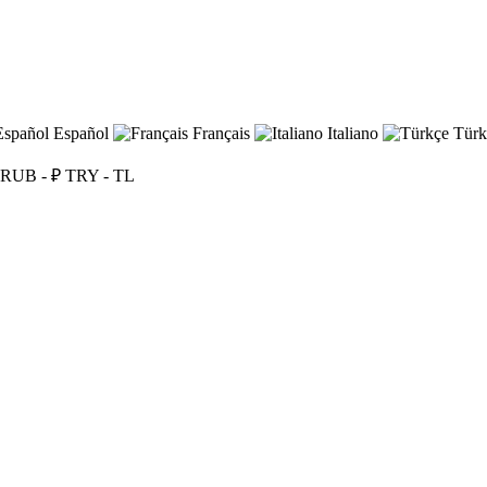
Español
Français
Italiano
Türk
RUB - ₽
TRY - TL