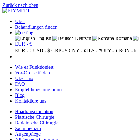
Zurück nach oben
Über
Behandlungen finden
English
Deutsch
Romana
EUR - €
EUR - €
USD - $
GBP - £
CNY - ¥
ILS - ₪
JPY - ¥
RON - lei
Wie es Funktioniert
Vor-Op Leitfaden
Über uns
FAQ
Empfehlungsprogramm
Blog
Kontaktiere uns
Haartransplantation
Plastische Chirurgie
Bariatrische Chirurgie
Zahnmedizin
Augenpflege
Allgemeine Chirurgie