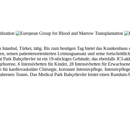
Istanbul, Türkei, tätig. Bis zum heutigen Tag bietet das Krankenhaus du
n, seinen patientenorientierten Leistungsansatz und seine fortschrit
ark Bahçelievler ist ein 19-stöckiges Gebäude, das ebenfalls JCI-akkre
borene, 6 Intensivbetten für Kinder, 28 Intensivbetten für Erwachsen
n für kardiovaskuläre Chirurgie, koronare Intensivpflege, Intensivpfle
hrenen Teams. Das Medical Park Bahçelievler leistet einen Rundum-Ser