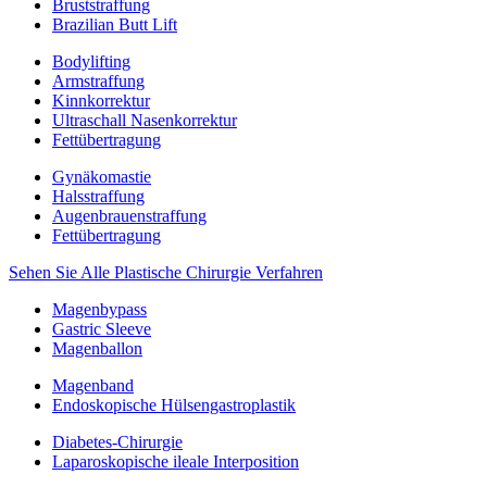
Bruststraffung
Brazilian Butt Lift
Bodylifting
Armstraffung
Kinnkorrektur
Ultraschall Nasenkorrektur
Fettübertragung
Gynäkomastie
Halsstraffung
Augenbrauenstraffung
Fettübertragung
Sehen Sie Alle Plastische Chirurgie Verfahren
Magenbypass
Gastric Sleeve
Magenballon
Magenband
Endoskopische Hülsengastroplastik
Diabetes-Chirurgie
Laparoskopische ileale Interposition