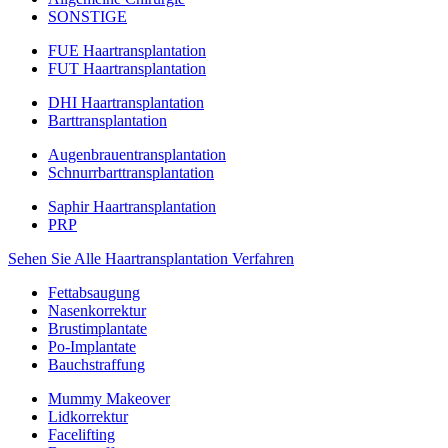
SONSTIGE
FUE Haartransplantation
FUT Haartransplantation
DHI Haartransplantation
Barttransplantation
Augenbrauentransplantation
Schnurrbarttransplantation
Saphir Haartransplantation
PRP
Sehen Sie Alle Haartransplantation Verfahren
Fettabsaugung
Nasenkorrektur
Brustimplantate
Po-Implantate
Bauchstraffung
Mummy Makeover
Lidkorrektur
Facelifting