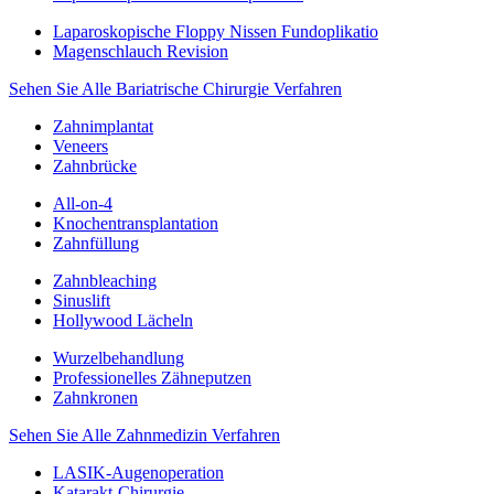
Laparoskopische Floppy Nissen Fundoplikatio
Magenschlauch Revision
Sehen Sie Alle Bariatrische Chirurgie Verfahren
Zahnimplantat
Veneers
Zahnbrücke
All-on-4
Knochentransplantation
Zahnfüllung
Zahnbleaching
Sinuslift
Hollywood Lächeln
Wurzelbehandlung
Professionelles Zähneputzen
Zahnkronen
Sehen Sie Alle Zahnmedizin Verfahren
LASIK-Augenoperation
Katarakt-Chirurgie