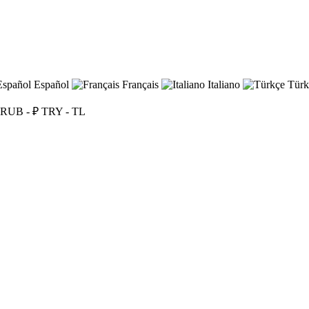
Español
Français
Italiano
Türk
RUB - ₽
TRY - TL