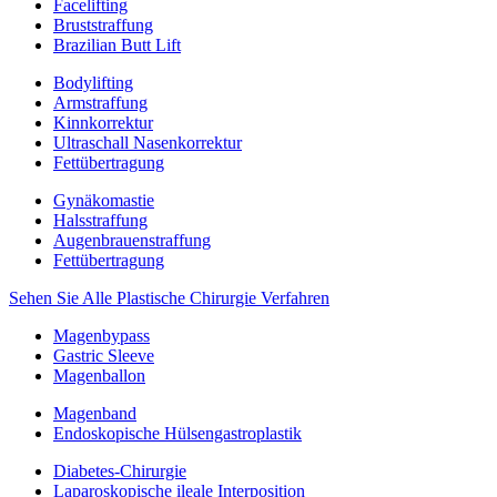
Facelifting
Bruststraffung
Brazilian Butt Lift
Bodylifting
Armstraffung
Kinnkorrektur
Ultraschall Nasenkorrektur
Fettübertragung
Gynäkomastie
Halsstraffung
Augenbrauenstraffung
Fettübertragung
Sehen Sie Alle Plastische Chirurgie Verfahren
Magenbypass
Gastric Sleeve
Magenballon
Magenband
Endoskopische Hülsengastroplastik
Diabetes-Chirurgie
Laparoskopische ileale Interposition