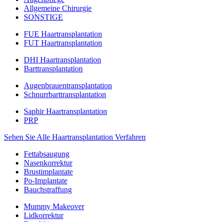
Allgemeine Chirurgie
SONSTIGE
FUE Haartransplantation
FUT Haartransplantation
DHI Haartransplantation
Barttransplantation
Augenbrauentransplantation
Schnurrbarttransplantation
Saphir Haartransplantation
PRP
Sehen Sie Alle Haartransplantation Verfahren
Fettabsaugung
Nasenkorrektur
Brustimplantate
Po-Implantate
Bauchstraffung
Mummy Makeover
Lidkorrektur