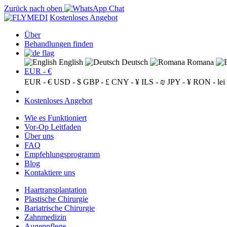
Zurück nach oben
Kostenloses Angebot
Über
Behandlungen finden
English
Deutsch
Romana
EUR - €
EUR - €
USD - $
GBP - £
CNY - ¥
ILS - ₪
JPY - ¥
RON - lei
Kostenloses Angebot
Wie es Funktioniert
Vor-Op Leitfaden
Über uns
FAQ
Empfehlungsprogramm
Blog
Kontaktiere uns
Haartransplantation
Plastische Chirurgie
Bariatrische Chirurgie
Zahnmedizin
Augenpflege