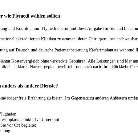
 wie Flymedi wählen sollten
anung und Koordination. Flymedi übernimmt diese Aufgabe für Sie und bietet u
ernational akkreditierten Kliniken zusammen, deren Chirurgen über nachweisbare
tung auf Deutsch und deutsche Patientenbetreuung Kieferimplantate während Ih
plantat Kostenvergleich ohne versteckte Gebühren. Alle Leistungen sind klar au
inik einen klaren Nachsorgeplan bereitstellt und auch nach Ihrer Rückkehr für
 anders als andere Dienste?
eine sorgenfreie Erfahrung zu bieten. Im Gegensatz zu anderen Anbietern umfass
 Flughafen
ferimplantate inklusive Unterkunft
Sie vor Ort begleitet
ratung