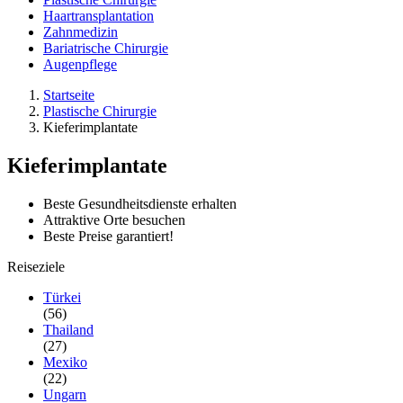
Haartransplantation
Zahnmedizin
Bariatrische Chirurgie
Augenpflege
Startseite
Plastische Chirurgie
Kieferimplantate
Kieferimplantate
Beste Gesundheitsdienste erhalten
Attraktive Orte besuchen
Beste Preise garantiert!
Reiseziele
Türkei
(56)
Thailand
(27)
Mexiko
(22)
Ungarn