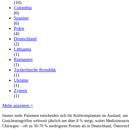
(10)
Colombia
(6)
Spanien
(6)
Polen
(4)
Deutschland
(2)
Lithuania
(1)
Rumanien
(1)
Tschechische Republik
(1)
Ukraine
(1)
Zypern
(1)
Mehr anzeigen +
Immer mehr Patienten entscheiden sich für Kieferimplantate im Ausland, um vo
Gesichtseingriffen weltweit jährlich um über 8 % steigt, wobei Medizintouri
Chirurgen – oft zu 50-70 % niedrigeren Preisen als in Deutschland, Österreich