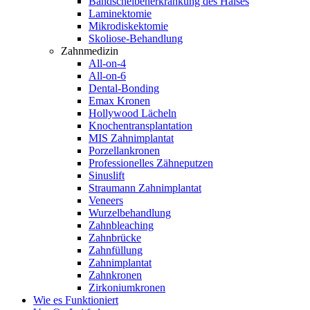
Bandscheibenerkrankung des Halses
Laminektomie
Mikrodiskektomie
Skoliose-Behandlung
Zahnmedizin
All-on-4
All-on-6
Dental-Bonding
Emax Kronen
Hollywood Lächeln
Knochentransplantation
MIS Zahnimplantat
Porzellankronen
Professionelles Zähneputzen
Sinuslift
Straumann Zahnimplantat
Veneers
Wurzelbehandlung
Zahnbleaching
Zahnbrücke
Zahnfüllung
Zahnimplantat
Zahnkronen
Zirkoniumkronen
Wie es Funktioniert