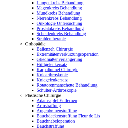
Lungenkrebs Behandlung
Magenkrebs Behandlung
Mundkrebs Behandlung
Nierenkrebs Behandlung
Onkologie Untersuchung
Prostatakrebs Behandlung
Scheidenkrebs Behandlung
Strahlentherapie
Orthopädie
Ballenzeh Chirurgie
Extremitätenverkürzungsoperation
Gliedmaßenverlängerung
Hüftgelenkersatz
Karpaltunnel Chirurgie
Kniearthroskopie
Kniegelenkersatz
Rotatorenmanschette Behandlung
Schulter-Arthroskopie
Plastische Chirurgie
Adamsapfel Entfernen
Armstraffung
Augenbrauenstraffung
Bauchdeckenstraffung Fleur de Lis
Bauchnabeloperation
Bauchstraffung