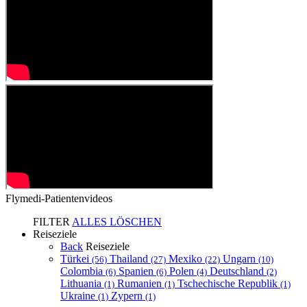
Flymedi-Patientenvideos
FILTER
ALLES LÖSCHEN
Reiseziele
Back
Reiseziele
Türkei
Thailand
Mexiko
Ungarn
(56)
(27)
(22)
(10)
Colombia
Spanien
Polen
Deutschland
(6)
(6)
(4)
(2)
Lithuania
Rumanien
Tschechische Republik
(1)
(1)
(1)
Ukraine
Zypern
(1)
(1)