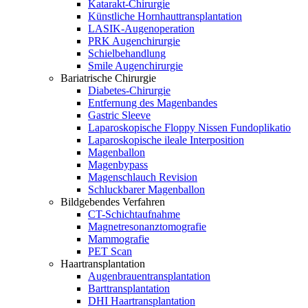
Katarakt-Chirurgie
Künstliche Hornhauttransplantation
LASIK-Augenoperation
PRK Augenchirurgie
Schielbehandlung
Smile Augenchirurgie
Bariatrische Chirurgie
Diabetes-Chirurgie
Entfernung des Magenbandes
Gastric Sleeve
Laparoskopische Floppy Nissen Fundoplikatio
Laparoskopische ileale Interposition
Magenballon
Magenbypass
Magenschlauch Revision
Schluckbarer Magenballon
Bildgebendes Verfahren
CT-Schichtaufnahme
Magnetresonanztomografie
Mammografie
PET Scan
Haartransplantation
Augenbrauentransplantation
Barttransplantation
DHI Haartransplantation