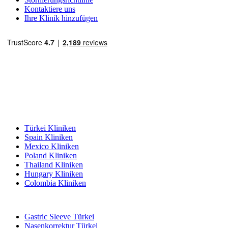
Kontaktiere uns
Ihre Klinik hinzufügen
Beliebte Reiseziele
Türkei Kliniken
Spain Kliniken
Mexico Kliniken
Poland Kliniken
Thailand Kliniken
Hungary Kliniken
Colombia Kliniken
Beliebte Behandlungen in Türkei
Gastric Sleeve Türkei
Nasenkorrektur Türkei