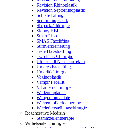
Revision Rhinoplastik
Revision Septorhinoplastik
Schläfe Lifting
Septorhinoplastik
Sixpack-Chirurgie
Skinny BBL
Smart Lipo
SMAS Facelifting
Stirnverkleinerung
Tiefe Halsstraffung
Two Pack Chirurgie
Ultraschall Nasenkorrektur
Unteres Facelifting
Unterlidchirurgie
Vaginoplastik
Vampir Facelift
V-Linien-Chirurgie
Wadenimplantat
Wangenimplantate
Warzenhofverkleinerung
Wiederherstellungschirurgie
Regenerative Medizin
Stammzellentherapie
Wirbelsäulenchirurgie