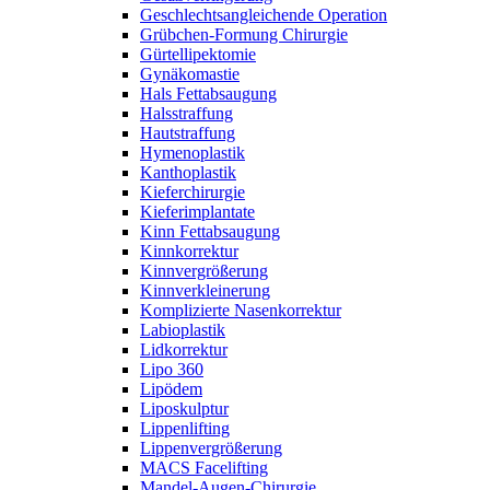
Geschlechtsangleichende Operation
Grübchen-Formung Chirurgie
Gürtellipektomie
Gynäkomastie
Hals Fettabsaugung
Halsstraffung
Hautstraffung
Hymenoplastik
Kanthoplastik
Kieferchirurgie
Kieferimplantate
Kinn Fettabsaugung
Kinnkorrektur
Kinnvergrößerung
Kinnverkleinerung
Komplizierte Nasenkorrektur
Labioplastik
Lidkorrektur
Lipo 360
Lipödem
Liposkulptur
Lippenlifting
Lippenvergrößerung
MACS Facelifting
Mandel-Augen-Chirurgie