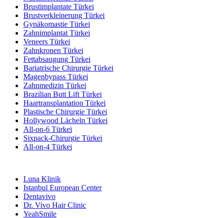
Brustimplantate Türkei
Brustverkleinerung Türkei
Gynäkomastie Türkei
Zahnimplantat Türkei
Veneers Türkei
Zahnkronen Türkei
Fettabsaugung Türkei
Bariatrische Chirurgie Türkei
Magenbypass Türkei
Zahnmedizin Türkei
Brazilian Butt Lift Türkei
Haartransplantation Türkei
Plastische Chirurgie Türkei
Hollywood Lächeln Türkei
All-on-6 Türkei
Sixpack-Chirurgie Türkei
All-on-4 Türkei
Beliebte Kliniken
Luna Klinik
Istanbul European Center
Dentavivo
Dr. Vivo Hair Clinic
YeahSmile