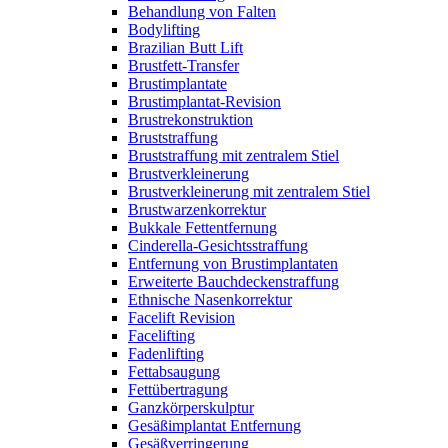
Behandlung von Falten
Bodylifting
Brazilian Butt Lift
Brustfett-Transfer
Brustimplantate
Brustimplantat-Revision
Brustrekonstruktion
Bruststraffung
Bruststraffung mit zentralem Stiel
Brustverkleinerung
Brustverkleinerung mit zentralem Stiel
Brustwarzenkorrektur
Bukkale Fettentfernung
Cinderella-Gesichtsstraffung
Entfernung von Brustimplantaten
Erweiterte Bauchdeckenstraffung
Ethnische Nasenkorrektur
Facelift Revision
Facelifting
Fadenlifting
Fettabsaugung
Fettübertragung
Ganzkörperskulptur
Gesäßimplantat Entfernung
Gesäßverringerung