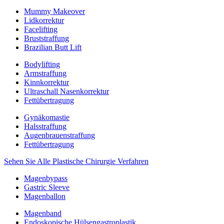
Mummy Makeover
Lidkorrektur
Facelifting
Bruststraffung
Brazilian Butt Lift
Bodylifting
Armstraffung
Kinnkorrektur
Ultraschall Nasenkorrektur
Fettübertragung
Gynäkomastie
Halsstraffung
Augenbrauenstraffung
Fettübertragung
Sehen Sie Alle Plastische Chirurgie Verfahren
Magenbypass
Gastric Sleeve
Magenballon
Magenband
Endoskopische Hülsengastroplastik