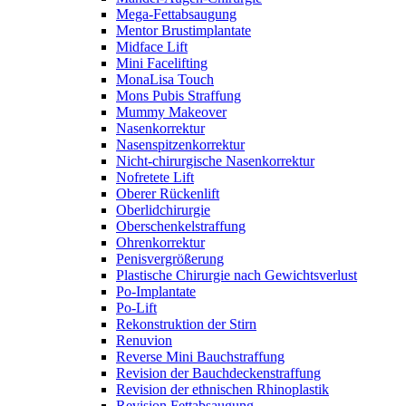
Mega-Fettabsaugung
Mentor Brustimplantate
Midface Lift
Mini Facelifting
MonaLisa Touch
Mons Pubis Straffung
Mummy Makeover
Nasenkorrektur
Nasenspitzenkorrektur
Nicht-chirurgische Nasenkorrektur
Nofretete Lift
Oberer Rückenlift
Oberlidchirurgie
Oberschenkelstraffung
Ohrenkorrektur
Penisvergrößerung
Plastische Chirurgie nach Gewichtsverlust
Po-Implantate
Po-Lift
Rekonstruktion der Stirn
Renuvion
Reverse Mini Bauchstraffung
Revision der Bauchdeckenstraffung
Revision der ethnischen Rhinoplastik
Revision Fettabsaugung