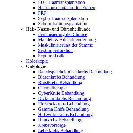
FUE Haartransplantation
Haartransplantation für Frauen
PRP
Saphir Haartransplantation
Schnurrbarttransplantation
Hals- Nasen- und Ohrenheilkunde
Feminisierung der Stimme
Mandel- & Adenoidentfernung
Maskulinisierung der Stimme
Septumperforation
Septumplastik
Koloskopie
Onkologie
Bauchspeicheldrüsenkrebs Behandlung
Blasenkrebs Behandlung
Brustkrebs Behandlung
Chemotherapie
CyberKnife Behandlung
Dickdarmkrebs Behandlung
Eierstockkrebs Behandlung
Gamma Knife Behandlung
Halswirbelkrebs Behandlung
Hautkrebs Behandlung
Krebsvorsorge
Leberkrebs Behandlung