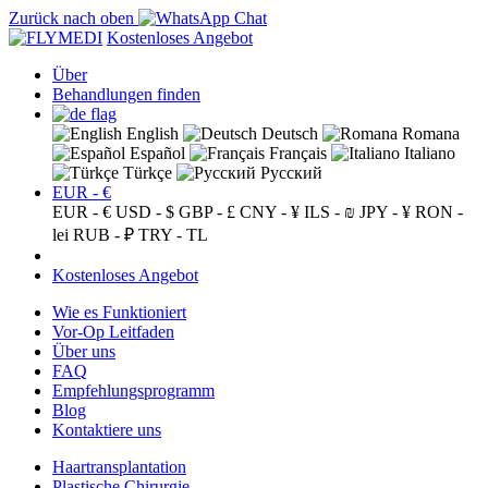
Zurück nach oben
Kostenloses Angebot
Über
Behandlungen finden
English
Deutsch
Romana
Español
Français
Italiano
Türkçe
Русский
EUR - €
EUR - €
USD - $
GBP - £
CNY - ¥
ILS - ₪
JPY - ¥
RON -
lei
RUB - ₽
TRY - TL
Kostenloses Angebot
Wie es Funktioniert
Vor-Op Leitfaden
Über uns
FAQ
Empfehlungsprogramm
Blog
Kontaktiere uns
Haartransplantation
Plastische Chirurgie