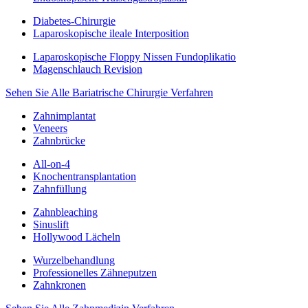
Diabetes-Chirurgie
Laparoskopische ileale Interposition
Laparoskopische Floppy Nissen Fundoplikatio
Magenschlauch Revision
Sehen Sie Alle Bariatrische Chirurgie Verfahren
Zahnimplantat
Veneers
Zahnbrücke
All-on-4
Knochentransplantation
Zahnfüllung
Zahnbleaching
Sinuslift
Hollywood Lächeln
Wurzelbehandlung
Professionelles Zähneputzen
Zahnkronen