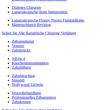
Diabetes-Chirurgie
Laparoskopische ileale Interposition
Laparoskopische Floppy Nissen Fundoplikatio
Magenschlauch Revision
Sehen Sie Alle Bariatrische Chirurgie Verfahren
Zahnimplantat
Veneers
Zahnbrücke
All-on-4
Knochentransplantation
Zahnfüllung
Zahnbleaching
Sinuslift
Hollywood Lächeln
Wurzelbehandlung
Professionelles Zähneputzen
Zahnkronen