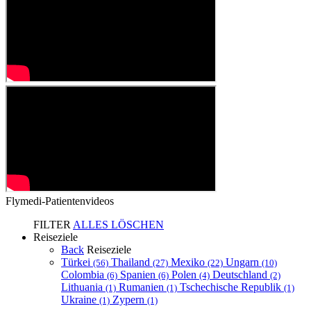
Flymedi-Patientenvideos
FILTER
ALLES LÖSCHEN
Reiseziele
Back
Reiseziele
Türkei
Thailand
Mexiko
Ungarn
(56)
(27)
(22)
(10)
Colombia
Spanien
Polen
Deutschland
(6)
(6)
(4)
(2)
Lithuania
Rumanien
Tschechische Republik
(1)
(1)
(1)
Ukraine
Zypern
(1)
(1)