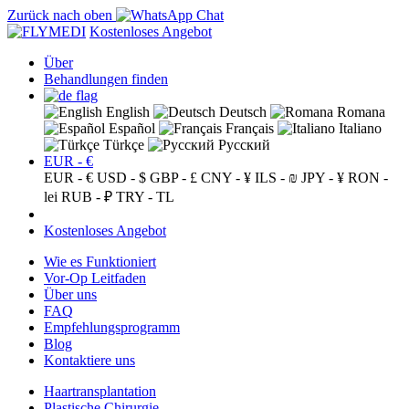
Zurück nach oben
Kostenloses Angebot
Über
Behandlungen finden
English
Deutsch
Romana
Español
Français
Italiano
Türkçe
Русский
EUR - €
EUR - €
USD - $
GBP - £
CNY - ¥
ILS - ₪
JPY - ¥
RON -
lei
RUB - ₽
TRY - TL
Kostenloses Angebot
Wie es Funktioniert
Vor-Op Leitfaden
Über uns
FAQ
Empfehlungsprogramm
Blog
Kontaktiere uns
Haartransplantation
Plastische Chirurgie