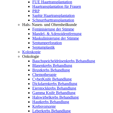
FUE Haartransplantation
Haartransplantation für Frauen
PRP
Saphir Haartransplantation
Schnurrbarttransplantation
Hals- Nasen- und Ohrenheilkunde
Feminisierung der Stimme
Mandel- & Adenoidentfernung
Maskulinisierung der Stimme
Septumperforation
Septumplastik
Koloskopie
Onkologie
Bauchspeicheldrüsenkrebs Behandlung
Blasenkrebs Behandlung
Brustkrebs Behandlung
Chemotherapie
CyberKnife Behandlung
Dickdarmkrebs Behandlung
Eierstockkrebs Behandlung
Gamma Knife Behandlung
Halswirbelkrebs Behandlung
Hautkrebs Behandlung
Krebsvorsorge
Leberkrebs Behandlung