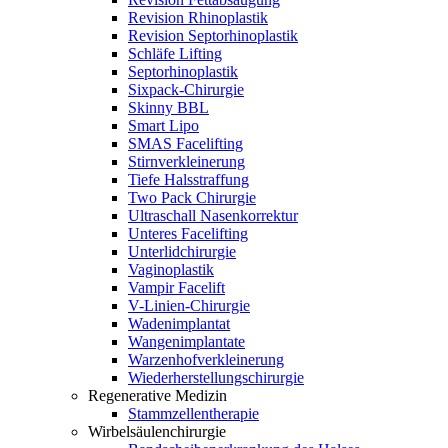
Revision Rhinoplastik
Revision Septorhinoplastik
Schläfe Lifting
Septorhinoplastik
Sixpack-Chirurgie
Skinny BBL
Smart Lipo
SMAS Facelifting
Stirnverkleinerung
Tiefe Halsstraffung
Two Pack Chirurgie
Ultraschall Nasenkorrektur
Unteres Facelifting
Unterlidchirurgie
Vaginoplastik
Vampir Facelift
V-Linien-Chirurgie
Wadenimplantat
Wangenimplantate
Warzenhofverkleinerung
Wiederherstellungschirurgie
Regenerative Medizin
Stammzellentherapie
Wirbelsäulenchirurgie