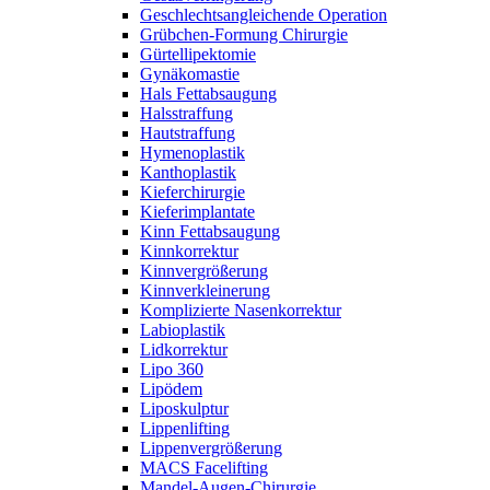
Geschlechtsangleichende Operation
Grübchen-Formung Chirurgie
Gürtellipektomie
Gynäkomastie
Hals Fettabsaugung
Halsstraffung
Hautstraffung
Hymenoplastik
Kanthoplastik
Kieferchirurgie
Kieferimplantate
Kinn Fettabsaugung
Kinnkorrektur
Kinnvergrößerung
Kinnverkleinerung
Komplizierte Nasenkorrektur
Labioplastik
Lidkorrektur
Lipo 360
Lipödem
Liposkulptur
Lippenlifting
Lippenvergrößerung
MACS Facelifting
Mandel-Augen-Chirurgie