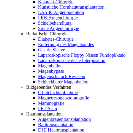
Katarakt-Chirurgie
Künstliche Hornhauttransplantation
LASIK-Augenoperation
PRK Augenchirurgie
Schielbehandlung
Smile Augenchirurgie
Bariatrische Chirurgie
Diabetes-Chirurgie
Entfernung des Magenbandes
Gastric Sleeve
Laparoskopische Floppy Nissen Fundoplikatio
Laparoskopische ileale Interposition
Magenballon
Magenbypass
Magenschlauch Revision
Schluckbarer Magenballon
Bildgebendes Verfahren
CT-Schichtaufnahme
Magnetresonanztomografie
Mammografie
PET Scan
Haartransplantation
Augenbrauentransplantation
Barttransplantation
DHI Haartransplantation