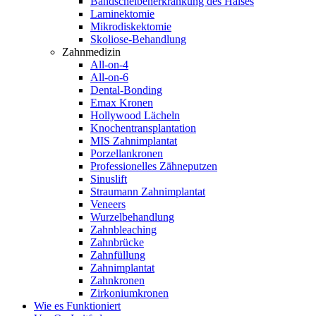
Bandscheibenerkrankung des Halses
Laminektomie
Mikrodiskektomie
Skoliose-Behandlung
Zahnmedizin
All-on-4
All-on-6
Dental-Bonding
Emax Kronen
Hollywood Lächeln
Knochentransplantation
MIS Zahnimplantat
Porzellankronen
Professionelles Zähneputzen
Sinuslift
Straumann Zahnimplantat
Veneers
Wurzelbehandlung
Zahnbleaching
Zahnbrücke
Zahnfüllung
Zahnimplantat
Zahnkronen
Zirkoniumkronen
Wie es Funktioniert