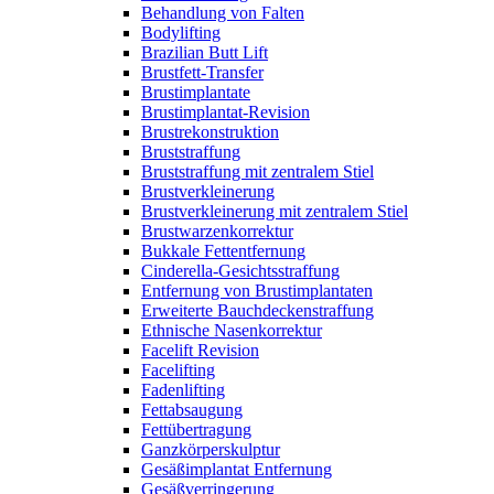
Behandlung von Falten
Bodylifting
Brazilian Butt Lift
Brustfett-Transfer
Brustimplantate
Brustimplantat-Revision
Brustrekonstruktion
Bruststraffung
Bruststraffung mit zentralem Stiel
Brustverkleinerung
Brustverkleinerung mit zentralem Stiel
Brustwarzenkorrektur
Bukkale Fettentfernung
Cinderella-Gesichtsstraffung
Entfernung von Brustimplantaten
Erweiterte Bauchdeckenstraffung
Ethnische Nasenkorrektur
Facelift Revision
Facelifting
Fadenlifting
Fettabsaugung
Fettübertragung
Ganzkörperskulptur
Gesäßimplantat Entfernung
Gesäßverringerung