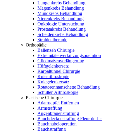
Lungenkrebs Behandlung
Magenkrebs Behandlung
Mundkrebs Behandlung
Nierenkrebs Behandlung
Onkologie Untersuchung
Prostatakrebs Behandlung
Scheidenkrebs Behandlung
Strahlentherapie
Orthopädie
Ballenzeh Chirurgie
Extremitätenverkürzungsoperation
Gliedmaßenverlängerung
Hüftgelenkersatz
Karpaltunnel Chirurgie
Kniearthroskopie
Kniegelenkersatz
Rotatorenmanschette Behandlung
Schulter-Arthroskopie
Plastische Chirurgie
Adamsapfel Entfernen
Armstraffung
Augenbrauenstraffung
Bauchdeckenstraffung Fleur de Lis
Bauchnabeloperation
Bauchstraffung