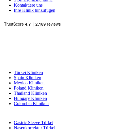
Kontaktiere uns
Ihre Klinik hinzufügen
Beliebte Reiseziele
Türkei Kliniken
Spain Kliniken
Mexico Kliniken
Poland Kliniken
Thailand Kliniken
Hungary Kliniken
Colombia Kliniken
Beliebte Behandlungen in Türkei
Gastric Sleeve Türkei
Nasenkorrektur Türkei