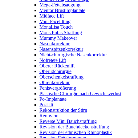
Mega-Fettabsaugung
Mentor Brustimplantate
Midface Lift
Mini Facelifting
MonaLisa Touch
Mons Pubis Straffung
Mummy Makeover
Nasenkorrektur
Nasenspitzenkorrektur
Nicht-chirurgische Nasenkorrektur
Nofretete Lift
Oberer Rückenlift
Oberlidchirurgie
Oberschenkelstraffung
Ohrenkorrektur
Penisvergrößerung
Plastische Chirurgie nach Gewichtsverlust
Po-Implantate
Po-Lift
Rekonstruktion der Stirn
Renuvion
Reverse Mini Bauchstraffung
Revision der Bauchdeckenstraffung
Revision der ethnischen Rhinoplastik
Revision Fettabsaugung