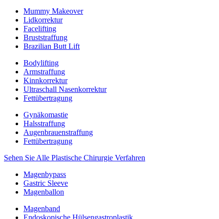
Mummy Makeover
Lidkorrektur
Facelifting
Bruststraffung
Brazilian Butt Lift
Bodylifting
Armstraffung
Kinnkorrektur
Ultraschall Nasenkorrektur
Fettübertragung
Gynäkomastie
Halsstraffung
Augenbrauenstraffung
Fettübertragung
Sehen Sie Alle Plastische Chirurgie Verfahren
Magenbypass
Gastric Sleeve
Magenballon
Magenband
Endoskopische Hülsengastroplastik