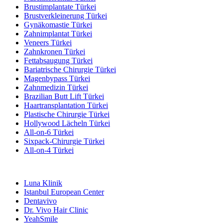
Brustimplantate Türkei
Brustverkleinerung Türkei
Gynäkomastie Türkei
Zahnimplantat Türkei
Veneers Türkei
Zahnkronen Türkei
Fettabsaugung Türkei
Bariatrische Chirurgie Türkei
Magenbypass Türkei
Zahnmedizin Türkei
Brazilian Butt Lift Türkei
Haartransplantation Türkei
Plastische Chirurgie Türkei
Hollywood Lächeln Türkei
All-on-6 Türkei
Sixpack-Chirurgie Türkei
All-on-4 Türkei
Beliebte Kliniken
Luna Klinik
Istanbul European Center
Dentavivo
Dr. Vivo Hair Clinic
YeahSmile