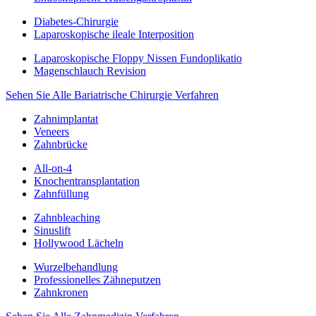
Diabetes-Chirurgie
Laparoskopische ileale Interposition
Laparoskopische Floppy Nissen Fundoplikatio
Magenschlauch Revision
Sehen Sie Alle Bariatrische Chirurgie Verfahren
Zahnimplantat
Veneers
Zahnbrücke
All-on-4
Knochentransplantation
Zahnfüllung
Zahnbleaching
Sinuslift
Hollywood Lächeln
Wurzelbehandlung
Professionelles Zähneputzen
Zahnkronen