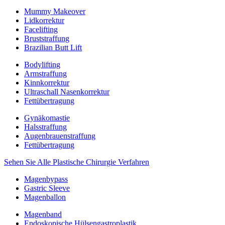
Mummy Makeover
Lidkorrektur
Facelifting
Bruststraffung
Brazilian Butt Lift
Bodylifting
Armstraffung
Kinnkorrektur
Ultraschall Nasenkorrektur
Fettübertragung
Gynäkomastie
Halsstraffung
Augenbrauenstraffung
Fettübertragung
Sehen Sie Alle Plastische Chirurgie Verfahren
Magenbypass
Gastric Sleeve
Magenballon
Magenband
Endoskopische Hülsengastroplastik