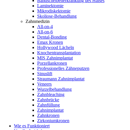
Bandscheibenerkrankung des Halses
Laminektomie
Mikrodiskektomie
Skoliose-Behandlung
Zahnmedizin
All-on-4
All-on-6
Dental-Bonding
Emax Kronen
Hollywood Lächeln
Knochentransplantation
MIS Zahnimplantat
Porzellankronen
Professionelles Zähneputzen
Sinuslift
Straumann Zahnimplantat
Veneers
Wurzelbehandlung
Zahnbleaching
Zahnbrücke
Zahnfüllung
Zahnimplantat
Zahnkronen
Zirkoniumkronen
Wie es Funktioniert