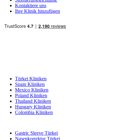
Kontaktiere uns
Ihre Klinik hinzufügen
Beliebte Reiseziele
Türkei Kliniken
Spain Kliniken
Mexico Kliniken
Poland Kliniken
Thailand Kliniken
Hungary Kliniken
Colombia Kliniken
Beliebte Behandlungen in Türkei
Gastric Sleeve Türkei
Nasenkorrektur Türkei