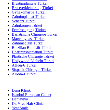
Brustimplantate Türkei
Brustverkleinerung Türkei
Gynäkomastie Türkei
Zahnimplantat Türkei
Veneers Türkei
Zahnkronen Türkei
Fettabsaugung Türkei
Bariatrische Chirurgie Türkei
Magenbypass Türkei
Zahnmedizin Türkei
Brazilian Butt Lift Türkei
Haartransplantation Türkei
Plastische Chirurgie Türkei
Hollywood Lächeln Türkei
All-on-6 Türkei
Sixpack-Chirurgie Türkei
All-on-4 Türkei
Beliebte Kliniken
Luna Klinik
Istanbul European Center
Dentavivo
Dr. Vivo Hair Clinic
YeahSmile