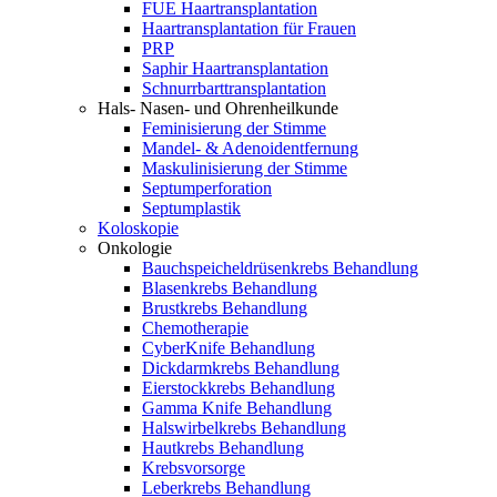
FUE Haartransplantation
Haartransplantation für Frauen
PRP
Saphir Haartransplantation
Schnurrbarttransplantation
Hals- Nasen- und Ohrenheilkunde
Feminisierung der Stimme
Mandel- & Adenoidentfernung
Maskulinisierung der Stimme
Septumperforation
Septumplastik
Koloskopie
Onkologie
Bauchspeicheldrüsenkrebs Behandlung
Blasenkrebs Behandlung
Brustkrebs Behandlung
Chemotherapie
CyberKnife Behandlung
Dickdarmkrebs Behandlung
Eierstockkrebs Behandlung
Gamma Knife Behandlung
Halswirbelkrebs Behandlung
Hautkrebs Behandlung
Krebsvorsorge
Leberkrebs Behandlung