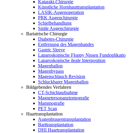
Katarakt-Chirurgie
Künstliche Hornhauttransplantation
LASIK-Augenoperation
PRK Augenchirurgie
Schielbehandlung
Smile Augenchirurgie
Bariatrische Chirurgie
Diabetes-Chirurgie
Entfernung des Magenbandes
Gastric Sleeve
Laparoskopische Floppy Nissen Fundoplikatio
Laparoskopische ileale Interposition
Magenballon
Magenbypass
Magenschlauch Revision
Schluckbarer Magenballon
Bildgebendes Verfahren
CT-Schichtaufnahme
Magnetresonanztomografie
Mammografie
PET Scan
Haartransplantation
Augenbrauentransplantation
Barttransplantation
DHI Haartransplantation