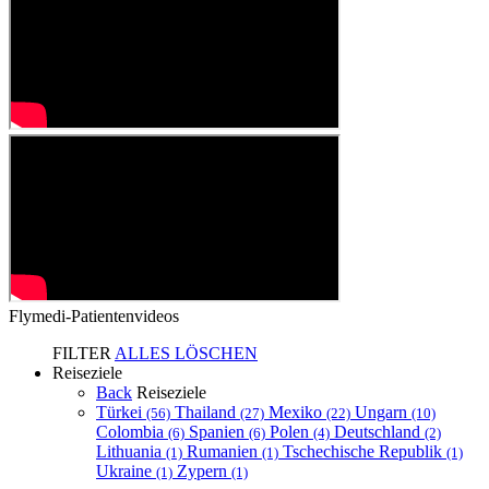
Flymedi-Patientenvideos
FILTER
ALLES LÖSCHEN
Reiseziele
Back
Reiseziele
Türkei
Thailand
Mexiko
Ungarn
(56)
(27)
(22)
(10)
Colombia
Spanien
Polen
Deutschland
(6)
(6)
(4)
(2)
Lithuania
Rumanien
Tschechische Republik
(1)
(1)
(1)
Ukraine
Zypern
(1)
(1)