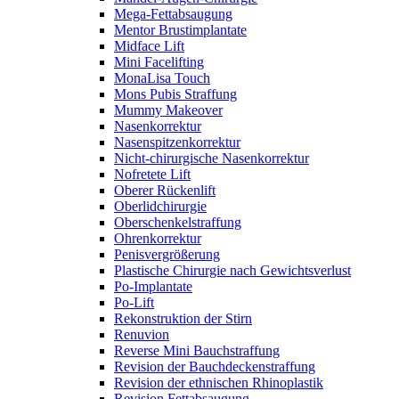
Mega-Fettabsaugung
Mentor Brustimplantate
Midface Lift
Mini Facelifting
MonaLisa Touch
Mons Pubis Straffung
Mummy Makeover
Nasenkorrektur
Nasenspitzenkorrektur
Nicht-chirurgische Nasenkorrektur
Nofretete Lift
Oberer Rückenlift
Oberlidchirurgie
Oberschenkelstraffung
Ohrenkorrektur
Penisvergrößerung
Plastische Chirurgie nach Gewichtsverlust
Po-Implantate
Po-Lift
Rekonstruktion der Stirn
Renuvion
Reverse Mini Bauchstraffung
Revision der Bauchdeckenstraffung
Revision der ethnischen Rhinoplastik
Revision Fettabsaugung