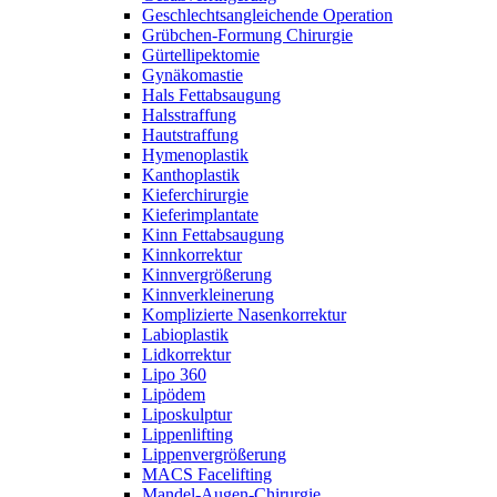
Geschlechtsangleichende Operation
Grübchen-Formung Chirurgie
Gürtellipektomie
Gynäkomastie
Hals Fettabsaugung
Halsstraffung
Hautstraffung
Hymenoplastik
Kanthoplastik
Kieferchirurgie
Kieferimplantate
Kinn Fettabsaugung
Kinnkorrektur
Kinnvergrößerung
Kinnverkleinerung
Komplizierte Nasenkorrektur
Labioplastik
Lidkorrektur
Lipo 360
Lipödem
Liposkulptur
Lippenlifting
Lippenvergrößerung
MACS Facelifting
Mandel-Augen-Chirurgie