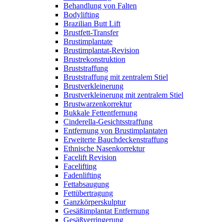
Behandlung von Falten
Bodylifting
Brazilian Butt Lift
Brustfett-Transfer
Brustimplantate
Brustimplantat-Revision
Brustrekonstruktion
Bruststraffung
Bruststraffung mit zentralem Stiel
Brustverkleinerung
Brustverkleinerung mit zentralem Stiel
Brustwarzenkorrektur
Bukkale Fettentfernung
Cinderella-Gesichtsstraffung
Entfernung von Brustimplantaten
Erweiterte Bauchdeckenstraffung
Ethnische Nasenkorrektur
Facelift Revision
Facelifting
Fadenlifting
Fettabsaugung
Fettübertragung
Ganzkörperskulptur
Gesäßimplantat Entfernung
Gesäßverringerung