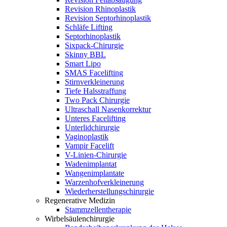
Revision Rhinoplastik
Revision Septorhinoplastik
Schläfe Lifting
Septorhinoplastik
Sixpack-Chirurgie
Skinny BBL
Smart Lipo
SMAS Facelifting
Stirnverkleinerung
Tiefe Halsstraffung
Two Pack Chirurgie
Ultraschall Nasenkorrektur
Unteres Facelifting
Unterlidchirurgie
Vaginoplastik
Vampir Facelift
V-Linien-Chirurgie
Wadenimplantat
Wangenimplantate
Warzenhofverkleinerung
Wiederherstellungschirurgie
Regenerative Medizin
Stammzellentherapie
Wirbelsäulenchirurgie