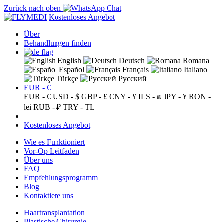
Zurück nach oben
Kostenloses Angebot
Über
Behandlungen finden
English
Deutsch
Romana
Español
Français
Italiano
Türkçe
Русский
EUR - €
EUR - €
USD - $
GBP - £
CNY - ¥
ILS - ₪
JPY - ¥
RON -
lei
RUB - ₽
TRY - TL
Kostenloses Angebot
Wie es Funktioniert
Vor-Op Leitfaden
Über uns
FAQ
Empfehlungsprogramm
Blog
Kontaktiere uns
Haartransplantation
Plastische Chirurgie