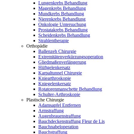
Lungenkrebs Behandlung
Magenkrebs Behandlung
Mundkrebs Behandlung
Nierenkrebs Behandlung
Onkologie Untersuchung
Prostatakrebs Behandlung
Scheidenkrebs Behandlung
Strahlentherapie
Orthopädie
Ballenzeh Chirurgie
Extremitätenverkürzungsoperation
Gliedmaßenverlängerung
Hüftgelenkersatz
Karpaltunnel Chirurgie
Kniearthroskopie
Kniegelenkersatz
Rotatorenmanschette Behandlung
Schulter-Arthroskopie
Plastische Chirurgie
Adamsapfel Entfernen
Armstraffung
Augenbrauenstraffung
Bauchdeckenstraffung Fleur de Lis
Bauchnabeloperation
Bauchstraffung