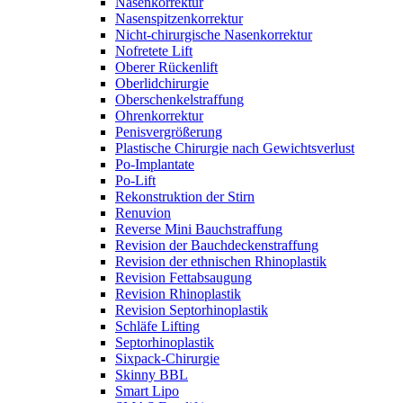
Nasenkorrektur
Nasenspitzenkorrektur
Nicht-chirurgische Nasenkorrektur
Nofretete Lift
Oberer Rückenlift
Oberlidchirurgie
Oberschenkelstraffung
Ohrenkorrektur
Penisvergrößerung
Plastische Chirurgie nach Gewichtsverlust
Po-Implantate
Po-Lift
Rekonstruktion der Stirn
Renuvion
Reverse Mini Bauchstraffung
Revision der Bauchdeckenstraffung
Revision der ethnischen Rhinoplastik
Revision Fettabsaugung
Revision Rhinoplastik
Revision Septorhinoplastik
Schläfe Lifting
Septorhinoplastik
Sixpack-Chirurgie
Skinny BBL
Smart Lipo