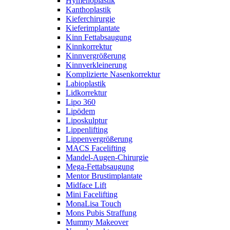
Hymenoplastik
Kanthoplastik
Kieferchirurgie
Kieferimplantate
Kinn Fettabsaugung
Kinnkorrektur
Kinnvergrößerung
Kinnverkleinerung
Komplizierte Nasenkorrektur
Labioplastik
Lidkorrektur
Lipo 360
Lipödem
Liposkulptur
Lippenlifting
Lippenvergrößerung
MACS Facelifting
Mandel-Augen-Chirurgie
Mega-Fettabsaugung
Mentor Brustimplantate
Midface Lift
Mini Facelifting
MonaLisa Touch
Mons Pubis Straffung
Mummy Makeover