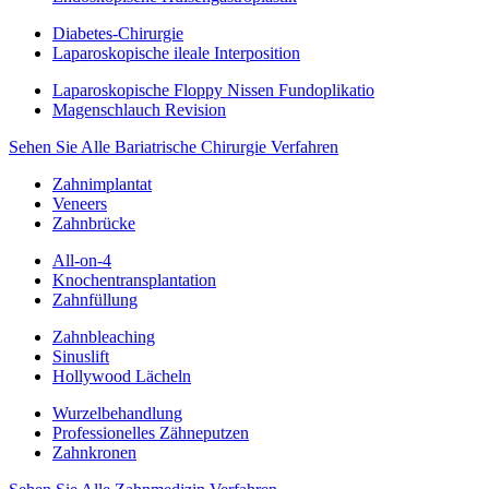
Diabetes-Chirurgie
Laparoskopische ileale Interposition
Laparoskopische Floppy Nissen Fundoplikatio
Magenschlauch Revision
Sehen Sie Alle Bariatrische Chirurgie Verfahren
Zahnimplantat
Veneers
Zahnbrücke
All-on-4
Knochentransplantation
Zahnfüllung
Zahnbleaching
Sinuslift
Hollywood Lächeln
Wurzelbehandlung
Professionelles Zähneputzen
Zahnkronen