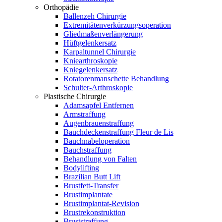
Orthopädie
Ballenzeh Chirurgie
Extremitätenverkürzungsoperation
Gliedmaßenverlängerung
Hüftgelenkersatz
Karpaltunnel Chirurgie
Kniearthroskopie
Kniegelenkersatz
Rotatorenmanschette Behandlung
Schulter-Arthroskopie
Plastische Chirurgie
Adamsapfel Entfernen
Armstraffung
Augenbrauenstraffung
Bauchdeckenstraffung Fleur de Lis
Bauchnabeloperation
Bauchstraffung
Behandlung von Falten
Bodylifting
Brazilian Butt Lift
Brustfett-Transfer
Brustimplantate
Brustimplantat-Revision
Brustrekonstruktion
Bruststraffung