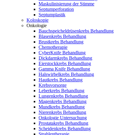
Maskulinisierung der Stimme
Septumperforation
Septumplastik
Koloskopie
Onkologie
Bauchspeicheldrüsenkrebs Behandlung
Blasenkrebs Behandlung
Brustkrebs Behandlung
Chemotherapie
CyberKnife Behandlung
Dickdarmkrebs Behandlung
Eierstockkrebs Behandlung
Gamma Knife Behandlung
Halswirbelkrebs Behandlung
Hautkrebs Behandlung
Krebsvorsorge
Leberkrebs Behandlung
Lungenkrebs Behandlung
Magenkrebs Behandlung
Mundkrebs Behandlung
Nierenkrebs Behandlung
Onkologie Untersuchung
Prostatakrebs Behandlung
Scheidenkrebs Behandlung
Strahlentherapie