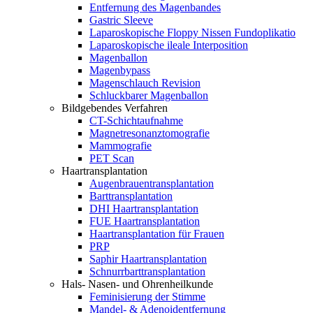
Entfernung des Magenbandes
Gastric Sleeve
Laparoskopische Floppy Nissen Fundoplikatio
Laparoskopische ileale Interposition
Magenballon
Magenbypass
Magenschlauch Revision
Schluckbarer Magenballon
Bildgebendes Verfahren
CT-Schichtaufnahme
Magnetresonanztomografie
Mammografie
PET Scan
Haartransplantation
Augenbrauentransplantation
Barttransplantation
DHI Haartransplantation
FUE Haartransplantation
Haartransplantation für Frauen
PRP
Saphir Haartransplantation
Schnurrbarttransplantation
Hals- Nasen- und Ohrenheilkunde
Feminisierung der Stimme
Mandel- & Adenoidentfernung