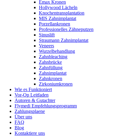
Emax Kronen
Hollywood Lächeln
Knochentransplantation
MIS Zahnimplantat
Porzellankronen
Professionelles Zähneputzen
Sinuslift
Straumann Zahnimplantat
Veneers
Wurzelbehandlung
Zahnbleaching
Zahnbrücke
Zahnfüllung
Zahnimplantat
Zahnkronen
Zirkoniumkronen
Wie es Funktioniert
Vor-Op Leitfaden
Autoren & Gutachter
Flymedi Empfehlungsprogramm
Zahlungsplaene
Über uns
FAQ
Blog
Kontaktiere uns