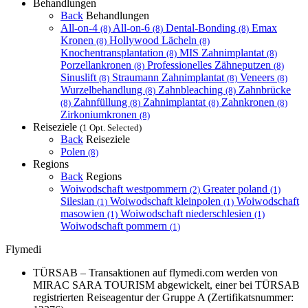
Behandlungen
Back
Behandlungen
All-on-4
All-on-6
Dental-Bonding
Emax
(8)
(8)
(8)
Kronen
Hollywood Lächeln
(8)
(8)
Knochentransplantation
MIS Zahnimplantat
(8)
(8)
Porzellankronen
Professionelles Zähneputzen
(8)
(8)
Sinuslift
Straumann Zahnimplantat
Veneers
(8)
(8)
(8)
Wurzelbehandlung
Zahnbleaching
Zahnbrücke
(8)
(8)
Zahnfüllung
Zahnimplantat
Zahnkronen
(8)
(8)
(8)
(8)
Zirkoniumkronen
(8)
Reiseziele
(1 Opt. Selected)
Back
Reiseziele
Polen
(8)
Regions
Back
Regions
Woiwodschaft westpommern
Greater poland
(2)
(1)
Silesian
Woiwodschaft kleinpolen
Woiwodschaft
(1)
(1)
masowien
Woiwodschaft niederschlesien
(1)
(1)
Woiwodschaft pommern
(1)
Flymedi
TÜRSAB – Transaktionen auf flymedi.com werden von
MIRAC SARA TOURISM abgewickelt, einer bei TÜRSAB
registrierten Reiseagentur der Gruppe A (Zertifikatsnummer: