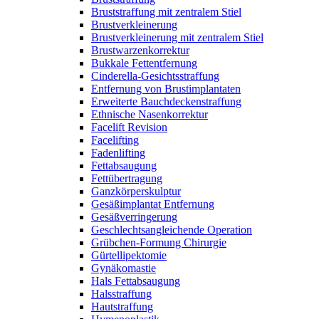
Bruststraffung mit zentralem Stiel
Brustverkleinerung
Brustverkleinerung mit zentralem Stiel
Brustwarzenkorrektur
Bukkale Fettentfernung
Cinderella-Gesichtsstraffung
Entfernung von Brustimplantaten
Erweiterte Bauchdeckenstraffung
Ethnische Nasenkorrektur
Facelift Revision
Facelifting
Fadenlifting
Fettabsaugung
Fettübertragung
Ganzkörperskulptur
Gesäßimplantat Entfernung
Gesäßverringerung
Geschlechtsangleichende Operation
Grübchen-Formung Chirurgie
Gürtellipektomie
Gynäkomastie
Hals Fettabsaugung
Halsstraffung
Hautstraffung