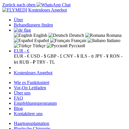
Zurück nach oben
Kostenloses Angebot
Über
Behandlungen finden
English
Deutsch
Romana
Español
Français
Italiano
Türkçe
Русский
EUR - €
EUR - €
USD - $
GBP - £
CNY - ¥
ILS - ₪
JPY - ¥
RON -
lei
RUB - ₽
TRY - TL
Kostenloses Angebot
Wie es Funktioniert
Vor-Op Leitfaden
Über uns
FAQ
Empfehlungsprogramm
Blog
Kontaktiere uns
Haartransplantation
Plastische Chirurgie