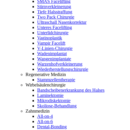
SMAS Facelifting
Stirnverkleinerung
Tiefe Halsstraffung
Two Pack Chirurgie
Ultraschall Nasenkorrektur
Unteres Facelifting
Unterlidchirurgie
Vaginoplastik
Vampir Facelift
V-Linien-Chirurgie
Wadenimplantat
Wangenimplantate
Warzenhofverkleinerung
Wiederherstellungschirurgie
Regenerative Medizin
Stammzellentherapie
Wirbelsäulenchirurgie
Bandscheibenerkrankung des Halses
Laminektomie
Mikrodiskektomie
Skoliose-Behandlung
Zahnmedizin
All-on-4
All-on-6
Dental-Bonding