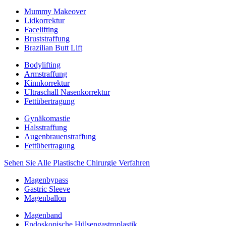
Mummy Makeover
Lidkorrektur
Facelifting
Bruststraffung
Brazilian Butt Lift
Bodylifting
Armstraffung
Kinnkorrektur
Ultraschall Nasenkorrektur
Fettübertragung
Gynäkomastie
Halsstraffung
Augenbrauenstraffung
Fettübertragung
Sehen Sie Alle Plastische Chirurgie Verfahren
Magenbypass
Gastric Sleeve
Magenballon
Magenband
Endoskopische Hülsengastroplastik