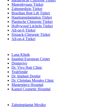
Bariatrische Chirurgie Türkei
Magenbypass Türkei
Zahnmedizin Türkei
Brazilian Butt Lift Türkei
Haartransplantation Türkei
Plastische Chirurgie Türkei
Hollywood Lächeln Türkei
All-on-6 Türkei
Sixpack-Chirurgie Türkei
All-on-4 Türkei
Beliebte Kliniken
Luna Klinik
Istanbul European Center
Dentavivo
Dr. Vivo Hair Clinic
YeahSmile
Dr. Implant Dentist
Dr. Christian Morales Clinic
Masterpiece Hospital
Kamol Cosmetic Hospital
Beliebte Behandlungen in Mexiko
Zahnimplantat Mexiko