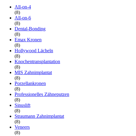
All-on-4
(8)
All-on-6
(8)
Dental-Bonding
(8)
Emax Kronen
(8)
Hollywood Lächeln
(8)
Knochentransplantation
(8)
MIS Zahnimplantat
(8)
Porzellankronen
(8)
Professionelles Zähneputzen
(8)
Sinuslift
(8)
Straumann Zahnimplantat
(8)
Veneers
(8)