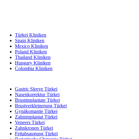
Beliebte Reiseziele
Türkei Kliniken
Spain Kliniken
Mexico Kliniken
Poland Kliniken
Thailand Kliniken
Hungary Kliniken
Colombia Kliniken
Beliebte Behandlungen in Türkei
Gastric Sleeve Türkei
Nasenkorrektur Türkei
Brustimplantate Türkei
Brustverkleinerung Türkei
Gynäkomastie Türkei
Zahnimplantat Türkei
Veneers Türkei
Zahnkronen Türkei
Fettabsaugung Türkei