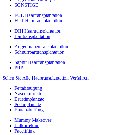
SONSTIGE
FUE Haartransplantation
FUT Haartransplantation
DHI Haartransplantation
Barttransplantation
Augenbrauentransplantation
Schnurrbarttransplantation
Saphir Haartransplantation
PRP
Sehen Sie Alle Haartransplantation Verfahren
Fettabsaugung
Nasenkorrektur
Brustimplantate
Po-Implantate
Bauchstraffung
Mummy Makeover
Lidkorrektur
Facelifting