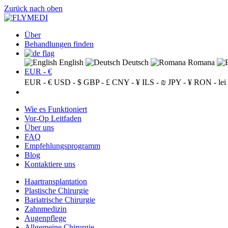
Zurück nach oben
Über
Behandlungen finden
English
Deutsch
Romana
EUR - €
EUR - €
USD - $
GBP - £
CNY - ¥
ILS - ₪
JPY - ¥
RON - lei
Wie es Funktioniert
Vor-Op Leitfaden
Über uns
FAQ
Empfehlungsprogramm
Blog
Kontaktiere uns
Haartransplantation
Plastische Chirurgie
Bariatrische Chirurgie
Zahnmedizin
Augenpflege
Allgemeine Chirurgie