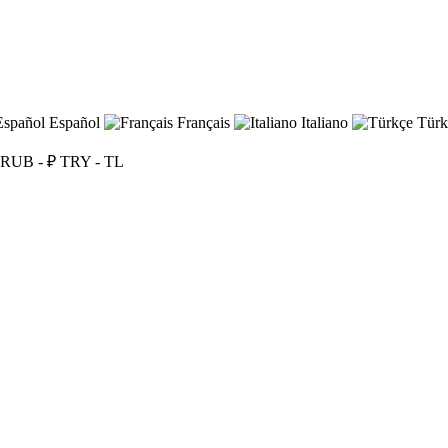
Español
Français
Italiano
Türk
RUB - ₽
TRY - TL