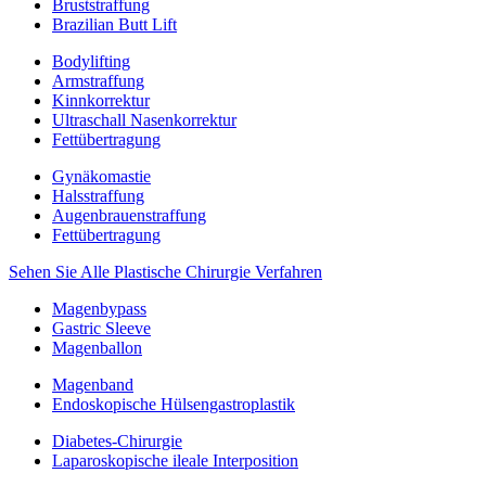
Bruststraffung
Brazilian Butt Lift
Bodylifting
Armstraffung
Kinnkorrektur
Ultraschall Nasenkorrektur
Fettübertragung
Gynäkomastie
Halsstraffung
Augenbrauenstraffung
Fettübertragung
Sehen Sie Alle Plastische Chirurgie Verfahren
Magenbypass
Gastric Sleeve
Magenballon
Magenband
Endoskopische Hülsengastroplastik
Diabetes-Chirurgie
Laparoskopische ileale Interposition