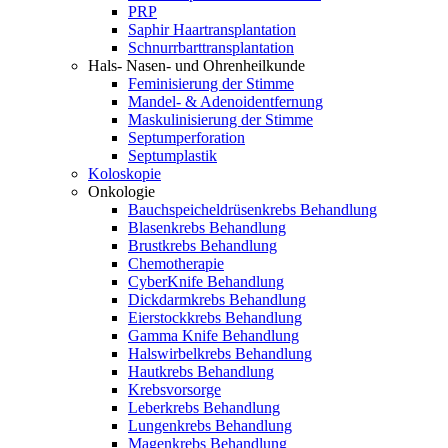
PRP
Saphir Haartransplantation
Schnurrbarttransplantation
Hals- Nasen- und Ohrenheilkunde
Feminisierung der Stimme
Mandel- & Adenoidentfernung
Maskulinisierung der Stimme
Septumperforation
Septumplastik
Koloskopie
Onkologie
Bauchspeicheldrüsenkrebs Behandlung
Blasenkrebs Behandlung
Brustkrebs Behandlung
Chemotherapie
CyberKnife Behandlung
Dickdarmkrebs Behandlung
Eierstockkrebs Behandlung
Gamma Knife Behandlung
Halswirbelkrebs Behandlung
Hautkrebs Behandlung
Krebsvorsorge
Leberkrebs Behandlung
Lungenkrebs Behandlung
Magenkrebs Behandlung