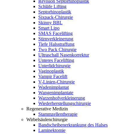
Revision Septorhinoplastik
Schläfe Lifting
Septorhinoplastik
Sixpack-Chirurgie
Skinny BBL
Smart Lipo
SMAS Facelifting
Stirnverkleinerung
Tiefe Halsstraffung
Two Pack Chirurgie
Ultraschall Nasenkorrektur
Unteres Facelifting
Unterlidchirurgie
Vaginoplastik
Vampir Facelift
V-Linien-Chirurgie
Wadenimplantat
Wangenimplantate
Warzenhofverkleinerung
Wiederherstellungschirurgie
Regenerative Medizin
Stammzellentherapie
Wirbelsäulenchirurgie
Bandscheibenerkrankung des Halses
Laminektomie