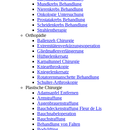
Mundkrebs Behandlung
Nierenkrebs Behandlung
Onkologie Untersuchung
Prostatakrebs Behandlung
Scheidenkrebs Behandlung
Strahlentherapie
Orthopädie
Ballenzeh Chirurgie
Extremitätenverkürzungsoperation
Gliedmaßenverlängerung
Hüftgelenkersatz
Karpaltunnel Chirurgie
Kniearthroskopie
Kniegelenkersatz
Rotatorenmanschette Behandlung
Schulter-Arthroskopie
Plastische Chirurgie
Adamsapfel Entfernen
Armstraffung
Augenbrauenstraffung
Bauchdeckenstraffung Fleur de Lis
Bauchnabeloperation
Bauchstraffung
Behandlung von Falten
Bodylifting