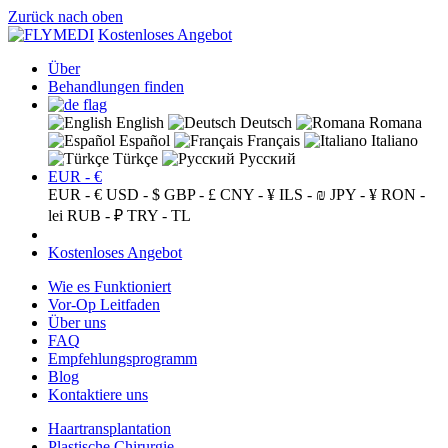
Zurück nach oben
Kostenloses Angebot
Über
Behandlungen finden
English
Deutsch
Romana
Español
Français
Italiano
Türkçe
Русский
EUR - €
EUR - €
USD - $
GBP - £
CNY - ¥
ILS - ₪
JPY - ¥
RON -
lei
RUB - ₽
TRY - TL
Kostenloses Angebot
Wie es Funktioniert
Vor-Op Leitfaden
Über uns
FAQ
Empfehlungsprogramm
Blog
Kontaktiere uns
Haartransplantation
Plastische Chirurgie