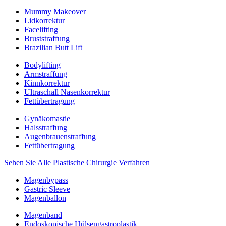
Mummy Makeover
Lidkorrektur
Facelifting
Bruststraffung
Brazilian Butt Lift
Bodylifting
Armstraffung
Kinnkorrektur
Ultraschall Nasenkorrektur
Fettübertragung
Gynäkomastie
Halsstraffung
Augenbrauenstraffung
Fettübertragung
Sehen Sie Alle Plastische Chirurgie Verfahren
Magenbypass
Gastric Sleeve
Magenballon
Magenband
Endoskopische Hülsengastroplastik