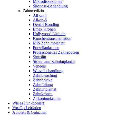
Mikrodiskektomie
Skoliose-Behandlung
Zahnmedizin
All-on-4
All-on-6
Dental-Bonding
Emax Kronen
Hollywood Lächeln
Knochentransplantation
MIS Zahnimplantat
Porzellankronen
Professionelles Zähneputzen
Sinuslift
Straumann Zahnimplantat
Veneers
Wurzelbehandlung
Zahnbleaching
Zahnbrücke
Zahnfüllung
Zahnimplantat
Zahnkronen
Zirkoniumkronen
Wie es Funktioniert
Vor-Op Leitfaden
Autoren & Gutachter