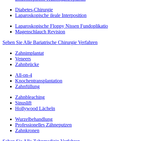
Diabetes-Chirurgie
Laparoskopische ileale Interposition
Laparoskopische Floppy Nissen Fundoplikatio
Magenschlauch Revision
Sehen Sie Alle Bariatrische Chirurgie Verfahren
Zahnimplantat
Veneers
Zahnbrücke
All-on-4
Knochentransplantation
Zahnfüllung
Zahnbleaching
Sinuslift
Hollywood Lächeln
Wurzelbehandlung
Professionelles Zähneputzen
Zahnkronen