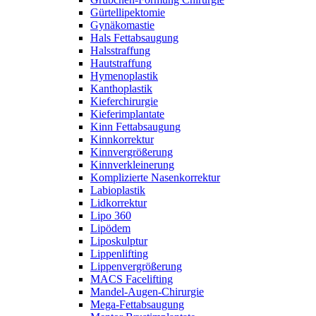
Gürtellipektomie
Gynäkomastie
Hals Fettabsaugung
Halsstraffung
Hautstraffung
Hymenoplastik
Kanthoplastik
Kieferchirurgie
Kieferimplantate
Kinn Fettabsaugung
Kinnkorrektur
Kinnvergrößerung
Kinnverkleinerung
Komplizierte Nasenkorrektur
Labioplastik
Lidkorrektur
Lipo 360
Lipödem
Liposkulptur
Lippenlifting
Lippenvergrößerung
MACS Facelifting
Mandel-Augen-Chirurgie
Mega-Fettabsaugung