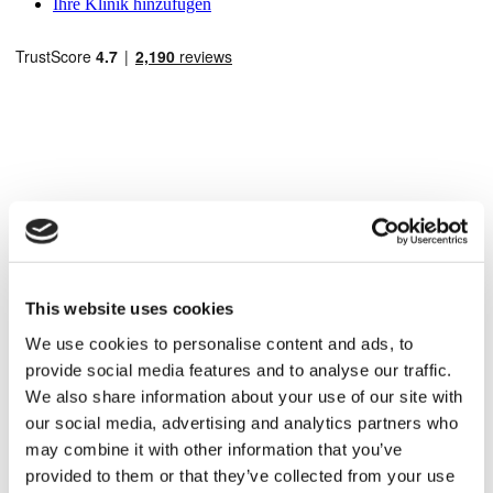
Ihre Klinik hinzufügen
Beliebte Reiseziele
Türkei Kliniken
Spain Kliniken
Mexico Kliniken
Poland Kliniken
This website uses cookies
Thailand Kliniken
Hungary Kliniken
We use cookies to personalise content and ads, to
Colombia Kliniken
provide social media features and to analyse our traffic.
We also share information about your use of our site with
Beliebte Behandlungen in Türkei
our social media, advertising and analytics partners who
Gastric Sleeve Türkei
may combine it with other information that you’ve
Nasenkorrektur Türkei
Brustimplantate Türkei
provided to them or that they’ve collected from your use
Brustverkleinerung Türkei