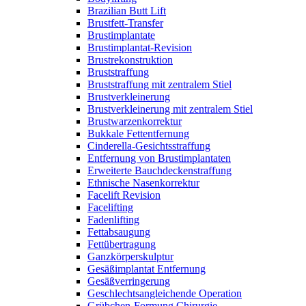
Brazilian Butt Lift
Brustfett-Transfer
Brustimplantate
Brustimplantat-Revision
Brustrekonstruktion
Bruststraffung
Bruststraffung mit zentralem Stiel
Brustverkleinerung
Brustverkleinerung mit zentralem Stiel
Brustwarzenkorrektur
Bukkale Fettentfernung
Cinderella-Gesichtsstraffung
Entfernung von Brustimplantaten
Erweiterte Bauchdeckenstraffung
Ethnische Nasenkorrektur
Facelift Revision
Facelifting
Fadenlifting
Fettabsaugung
Fettübertragung
Ganzkörperskulptur
Gesäßimplantat Entfernung
Gesäßverringerung
Geschlechtsangleichende Operation
Grübchen-Formung Chirurgie