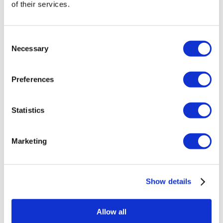
of their services.
Gynäkomastie Türkei
Zahnimplantat Türkei
Veneers Türkei
Zahnkronen Türkei
Consent
Fettabsaugung Türkei
Necessary
Selection
Bariatrische Chirurgie Türkei
Magenbypass Türkei
Zahnmedizin Türkei
Preferences
Brazilian Butt Lift Türkei
Haartransplantation Türkei
Plastische Chirurgie Türkei
Hollywood Lächeln Türkei
Statistics
All-on-6 Türkei
Sixpack-Chirurgie Türkei
All-on-4 Türkei
Marketing
Beliebte Kliniken
Luna Klinik
Istanbul European Center
Show details
Dentavivo
Dr. Vivo Hair Clinic
YeahSmile
Allow all
Dr. Implant Dentist
Dr. Christian Morales Clinic