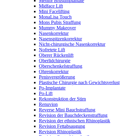
Mentor Brustimplantate
Midface Lift
Mini Facelifting
MonaLisa Touch
Mons Pubis Straffung
Mummy Makeover
Nasenkorrektur
Nasenspitzenkorrektur
Nicht-chirurgische Nasenkorrektur
Nofretete Lift
Oberer Rückenlift
Oberlidchirurgie
Oberschenkelstraffung
Ohrenkorrektur
Penisvergrößerung
Plastische Chirurgie nach Gewichtsverlust
Po-Implantate
Po-Lift
Rekonstruktion der Stirn
Renuvion
Reverse Mini Bauchstraffung
Revision der Bauchdeckenstraffung
Revision der ethnischen Rhinoplastik
Revision Fettabsaugung
Revision Rhinoplastik