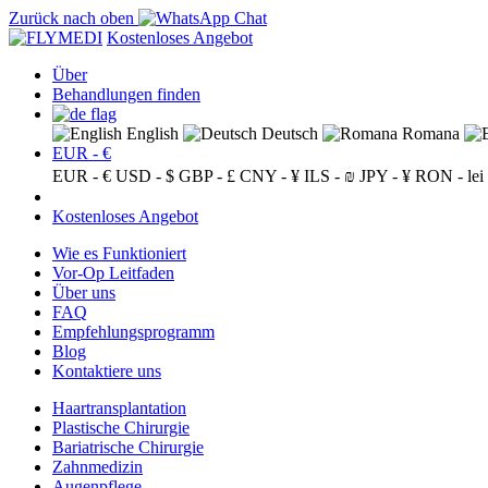
Zurück nach oben
Kostenloses Angebot
Über
Behandlungen finden
English
Deutsch
Romana
EUR - €
EUR - €
USD - $
GBP - £
CNY - ¥
ILS - ₪
JPY - ¥
RON - lei
Kostenloses Angebot
Wie es Funktioniert
Vor-Op Leitfaden
Über uns
FAQ
Empfehlungsprogramm
Blog
Kontaktiere uns
Haartransplantation
Plastische Chirurgie
Bariatrische Chirurgie
Zahnmedizin
Augenpflege