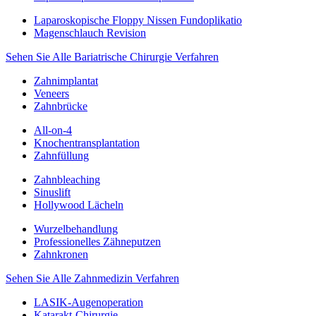
Laparoskopische Floppy Nissen Fundoplikatio
Magenschlauch Revision
Sehen Sie Alle Bariatrische Chirurgie Verfahren
Zahnimplantat
Veneers
Zahnbrücke
All-on-4
Knochentransplantation
Zahnfüllung
Zahnbleaching
Sinuslift
Hollywood Lächeln
Wurzelbehandlung
Professionelles Zähneputzen
Zahnkronen
Sehen Sie Alle Zahnmedizin Verfahren
LASIK-Augenoperation
Katarakt-Chirurgie