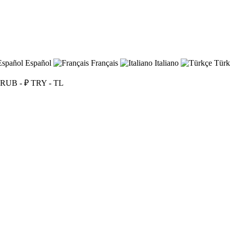
Español
Français
Italiano
Türk
RUB - ₽
TRY - TL