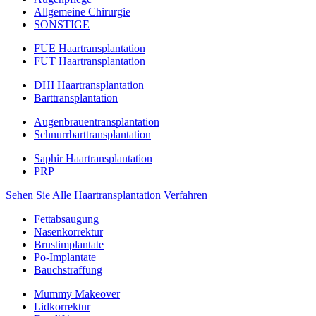
Allgemeine Chirurgie
SONSTIGE
FUE Haartransplantation
FUT Haartransplantation
DHI Haartransplantation
Barttransplantation
Augenbrauentransplantation
Schnurrbarttransplantation
Saphir Haartransplantation
PRP
Sehen Sie Alle Haartransplantation Verfahren
Fettabsaugung
Nasenkorrektur
Brustimplantate
Po-Implantate
Bauchstraffung
Mummy Makeover
Lidkorrektur