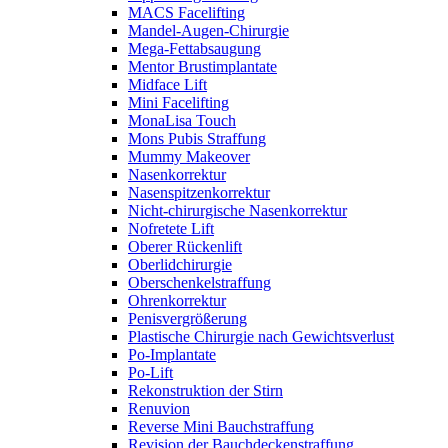
MACS Facelifting
Mandel-Augen-Chirurgie
Mega-Fettabsaugung
Mentor Brustimplantate
Midface Lift
Mini Facelifting
MonaLisa Touch
Mons Pubis Straffung
Mummy Makeover
Nasenkorrektur
Nasenspitzenkorrektur
Nicht-chirurgische Nasenkorrektur
Nofretete Lift
Oberer Rückenlift
Oberlidchirurgie
Oberschenkelstraffung
Ohrenkorrektur
Penisvergrößerung
Plastische Chirurgie nach Gewichtsverlust
Po-Implantate
Po-Lift
Rekonstruktion der Stirn
Renuvion
Reverse Mini Bauchstraffung
Revision der Bauchdeckenstraffung