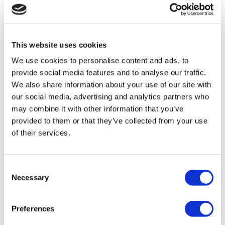
Gastric Sleeve Türkei
Nasenkorrektur Türkei
Brustimplantate Türkei
Brustverkleinerung Türkei
Gynäkomastie Türkei
This website uses cookies
Zahnimplantat Türkei
Veneers Türkei
We use cookies to personalise content and ads, to
Zahnkronen Türkei
provide social media features and to analyse our traffic.
Fettabsaugung Türkei
We also share information about your use of our site with
Bariatrische Chirurgie Türkei
Magenbypass Türkei
our social media, advertising and analytics partners who
Zahnmedizin Türkei
may combine it with other information that you’ve
Brazilian Butt Lift Türkei
provided to them or that they’ve collected from your use
Haartransplantation Türkei
Plastische Chirurgie Türkei
of their services.
Hollywood Lächeln Türkei
All-on-6 Türkei
Sixpack-Chirurgie Türkei
Consent
All-on-4 Türkei
Necessary
Selection
Beliebte Kliniken
Luna Klinik
Preferences
Istanbul European Center
Dentavivo