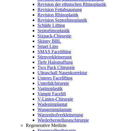
Revision der ethnischen Rhinoplastik
Revision Fettabsaugung
Revision Rhinoplastik
Revision Septorhinoplastik
Schläfe Lifting
Septorhinoplastik
Sixpack-Chirurgie
Skinny BBL
Smart Lipo
SMAS Facelifting
Stirnverkleinerung
Tiefe Halsstraffung
Two Pack Chirurgie
Ultraschall Nasenkorrektur
Unteres Facelifting
Unterlidchirurgie
Vaginoplastik
Vampir Facelift
V-Linien-Chirurgie
Wadenimplantat
Wangenimplantate
Warzenhofverkleinerung
Wiederherstellungschirurgie
Regenerative Medizin
Stammzellentherapie