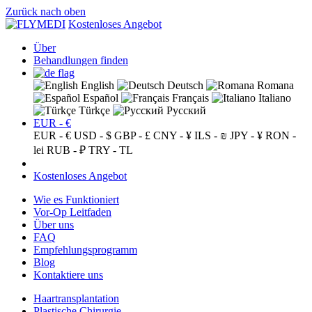
Zurück nach oben
Kostenloses Angebot
Über
Behandlungen finden
English
Deutsch
Romana
Español
Français
Italiano
Türkçe
Русский
EUR - €
EUR - €
USD - $
GBP - £
CNY - ¥
ILS - ₪
JPY - ¥
RON -
lei
RUB - ₽
TRY - TL
Kostenloses Angebot
Wie es Funktioniert
Vor-Op Leitfaden
Über uns
FAQ
Empfehlungsprogramm
Blog
Kontaktiere uns
Haartransplantation
Plastische Chirurgie