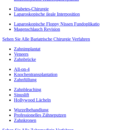
Diabetes-Chirurgie
Laparoskopische ileale Interposition
Laparoskopische Floppy Nissen Fundoplikatio
Magenschlauch Revision
Sehen Sie Alle Bariatrische Chirurgie Verfahren
Zahnimplantat
Veneers
Zahnbrücke
All-on-4
Knochentransplantation
Zahnfüllung
Zahnbleaching
Sinuslift
Hollywood Lächeln
Wurzelbehandlung
Professionelles Zähneputzen
Zahnkronen