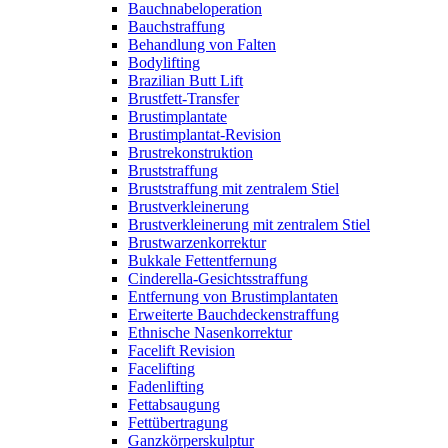
Bauchnabeloperation
Bauchstraffung
Behandlung von Falten
Bodylifting
Brazilian Butt Lift
Brustfett-Transfer
Brustimplantate
Brustimplantat-Revision
Brustrekonstruktion
Bruststraffung
Bruststraffung mit zentralem Stiel
Brustverkleinerung
Brustverkleinerung mit zentralem Stiel
Brustwarzenkorrektur
Bukkale Fettentfernung
Cinderella-Gesichtsstraffung
Entfernung von Brustimplantaten
Erweiterte Bauchdeckenstraffung
Ethnische Nasenkorrektur
Facelift Revision
Facelifting
Fadenlifting
Fettabsaugung
Fettübertragung
Ganzkörperskulptur