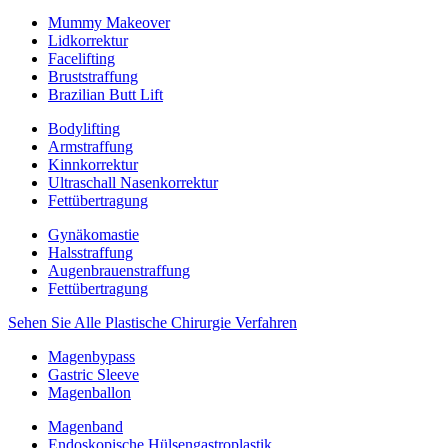
Mummy Makeover
Lidkorrektur
Facelifting
Bruststraffung
Brazilian Butt Lift
Bodylifting
Armstraffung
Kinnkorrektur
Ultraschall Nasenkorrektur
Fettübertragung
Gynäkomastie
Halsstraffung
Augenbrauenstraffung
Fettübertragung
Sehen Sie Alle Plastische Chirurgie Verfahren
Magenbypass
Gastric Sleeve
Magenballon
Magenband
Endoskopische Hülsengastroplastik