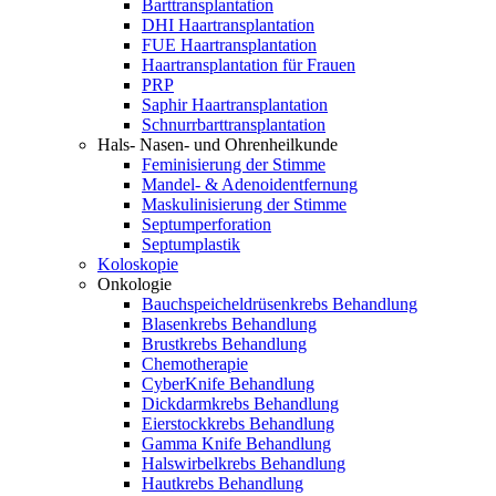
Barttransplantation
DHI Haartransplantation
FUE Haartransplantation
Haartransplantation für Frauen
PRP
Saphir Haartransplantation
Schnurrbarttransplantation
Hals- Nasen- und Ohrenheilkunde
Feminisierung der Stimme
Mandel- & Adenoidentfernung
Maskulinisierung der Stimme
Septumperforation
Septumplastik
Koloskopie
Onkologie
Bauchspeicheldrüsenkrebs Behandlung
Blasenkrebs Behandlung
Brustkrebs Behandlung
Chemotherapie
CyberKnife Behandlung
Dickdarmkrebs Behandlung
Eierstockkrebs Behandlung
Gamma Knife Behandlung
Halswirbelkrebs Behandlung
Hautkrebs Behandlung