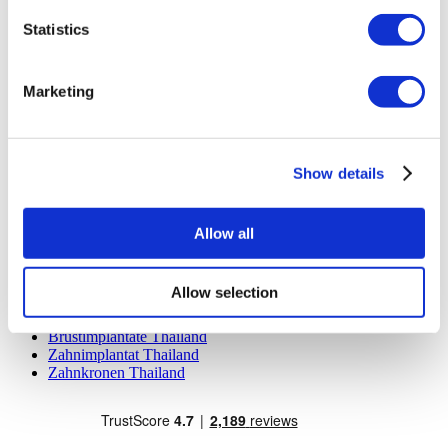
Dr. Vivo Hair Clinic
YeahSmile
Statistics
Dr. Implant Dentist
Dr. Christian Morales Clinic
Masterpiece Hospital
Marketing
Kamol Cosmetic Hospital
Beliebte Behandlungen in Mexiko
Zahnimplantat Mexiko
Show details
Bauchstraffung Mexiko
Mummy Makeover Mexiko
Brustimplantate Mexiko
Allow all
Fettabsaugung Mexiko
Beliebte Behandlungen in Thailand
Allow selection
Nasenkorrektur Thailand
Veneers Thailand
Brustimplantate Thailand
Zahnimplantat Thailand
Zahnkronen Thailand