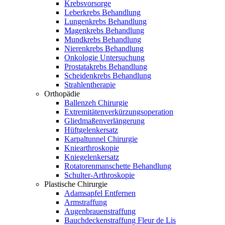
Krebsvorsorge
Leberkrebs Behandlung
Lungenkrebs Behandlung
Magenkrebs Behandlung
Mundkrebs Behandlung
Nierenkrebs Behandlung
Onkologie Untersuchung
Prostatakrebs Behandlung
Scheidenkrebs Behandlung
Strahlentherapie
Orthopädie
Ballenzeh Chirurgie
Extremitätenverkürzungsoperation
Gliedmaßenverlängerung
Hüftgelenkersatz
Karpaltunnel Chirurgie
Kniearthroskopie
Kniegelenkersatz
Rotatorenmanschette Behandlung
Schulter-Arthroskopie
Plastische Chirurgie
Adamsapfel Entfernen
Armstraffung
Augenbrauenstraffung
Bauchdeckenstraffung Fleur de Lis