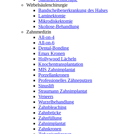
Wirbelsäulenchirurgie
Bandscheibenerkrankung des Halses
Laminektomie
Mikrodiskektomie
Skoliose-Behandlung
Zahnmedizin
All-on-4
All-on-6
Dental-Bonding
Emax Kronen
Hollywood Lächeln
Knochentransplantation
MIS Zahnimplantat
Porzellankronen
Professionelles Zähneputzen
Sinuslift
Straumann Zahnimplantat
Veneers
Wurzelbehandlung
Zahnbleaching
Zahnbrücke
Zahnfüllung
Zahnimplantat
Zahnkronen