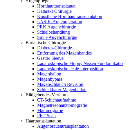
Augenpflege
Hornhauttransplantat
Katarakt-Chirurgie
Künstliche Hornhauttransplantation
LASIK-Augenoperation
PRK Augenchirurgie
Schielbehandlung
Smile Augenchirurgie
Bariatrische Chirurgie
Diabetes-Chirurgie
Entfernung des Magenbandes
Gastric Sleeve
Laparoskopische Floppy Nissen Fundoplikatio
Laparoskopische ileale Interposition
Magenballon
Magenbypass
Magenschlauch Revision
Schluckbarer Magenballon
Bildgebendes Verfahren
CT-Schichtaufnahme
Magnetresonanztomografie
Mammografie
PET Scan
Haartransplantation
Augenbrauentransplantation