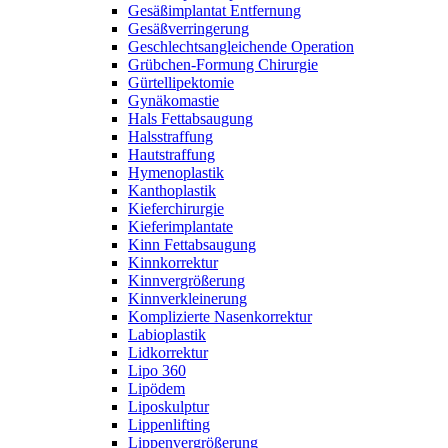
Gesäßimplantat Entfernung
Gesäßverringerung
Geschlechtsangleichende Operation
Grübchen-Formung Chirurgie
Gürtellipektomie
Gynäkomastie
Hals Fettabsaugung
Halsstraffung
Hautstraffung
Hymenoplastik
Kanthoplastik
Kieferchirurgie
Kieferimplantate
Kinn Fettabsaugung
Kinnkorrektur
Kinnvergrößerung
Kinnverkleinerung
Komplizierte Nasenkorrektur
Labioplastik
Lidkorrektur
Lipo 360
Lipödem
Liposkulptur
Lippenlifting
Lippenvergrößerung