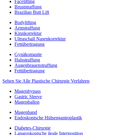
Facelifting
Bruststraffung
Brazilian Butt Lift
Bodylifting
Armstraffung
Kinnkorrektur
Ultraschall Nasenkorrektur
Fettübertragung
Gynäkomastie
Halsstraffung
Augenbrauenstraffung
Fettübertragung
Sehen Sie Alle Plastische Chirurgie Verfahren
Magenbypass
Gastric Sleeve
Magenballon
Magenband
Endoskopische Hülsengastroplastik
Diabetes-Chirurgie
Laparoskopische ileale Interposition