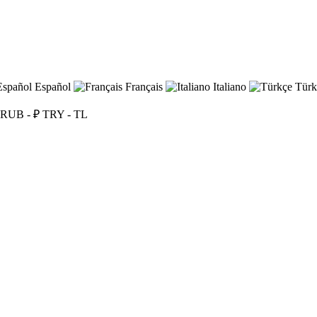
Español
Français
Italiano
Türk
RUB - ₽
TRY - TL