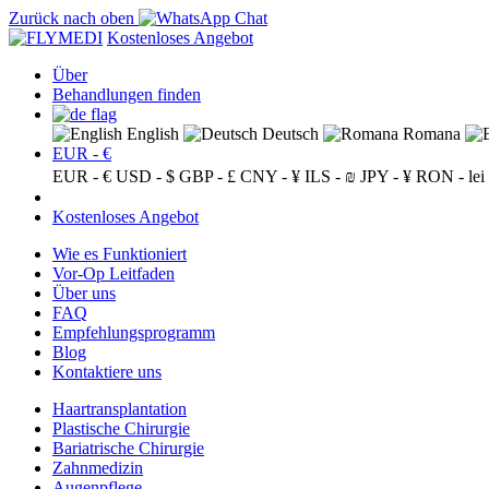
Zurück nach oben
Kostenloses Angebot
Über
Behandlungen finden
English
Deutsch
Romana
EUR - €
EUR - €
USD - $
GBP - £
CNY - ¥
ILS - ₪
JPY - ¥
RON - lei
Kostenloses Angebot
Wie es Funktioniert
Vor-Op Leitfaden
Über uns
FAQ
Empfehlungsprogramm
Blog
Kontaktiere uns
Haartransplantation
Plastische Chirurgie
Bariatrische Chirurgie
Zahnmedizin
Augenpflege