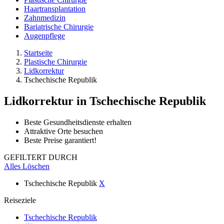
Haartransplantation
Zahnmedizin
Bariatrische Chirurgie
Augenpflege
Startseite
Plastische Chirurgie
Lidkorrektur
Tschechische Republik
Lidkorrektur
in Tschechische Republik
Beste Gesundheitsdienste erhalten
Attraktive Orte besuchen
Beste Preise garantiert!
GEFILTERT DURCH
Alles Löschen
Tschechische Republik
X
Reiseziele
Tschechische Republik