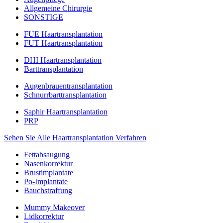
Allgemeine Chirurgie
SONSTIGE
FUE Haartransplantation
FUT Haartransplantation
DHI Haartransplantation
Barttransplantation
Augenbrauentransplantation
Schnurrbarttransplantation
Saphir Haartransplantation
PRP
Sehen Sie Alle Haartransplantation Verfahren
Fettabsaugung
Nasenkorrektur
Brustimplantate
Po-Implantate
Bauchstraffung
Mummy Makeover
Lidkorrektur