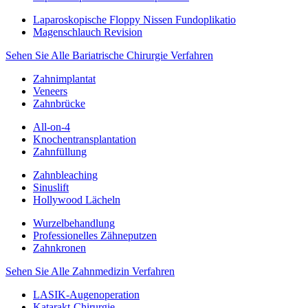
Laparoskopische Floppy Nissen Fundoplikatio
Magenschlauch Revision
Sehen Sie Alle Bariatrische Chirurgie Verfahren
Zahnimplantat
Veneers
Zahnbrücke
All-on-4
Knochentransplantation
Zahnfüllung
Zahnbleaching
Sinuslift
Hollywood Lächeln
Wurzelbehandlung
Professionelles Zähneputzen
Zahnkronen
Sehen Sie Alle Zahnmedizin Verfahren
LASIK-Augenoperation
Katarakt-Chirurgie