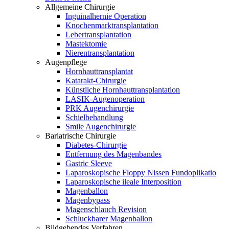
Allgemeine Chirurgie
Inguinalhernie Operation
Knochenmarktransplantation
Lebertransplantation
Mastektomie
Nierentransplantation
Augenpflege
Hornhauttransplantat
Katarakt-Chirurgie
Künstliche Hornhauttransplantation
LASIK-Augenoperation
PRK Augenchirurgie
Schielbehandlung
Smile Augenchirurgie
Bariatrische Chirurgie
Diabetes-Chirurgie
Entfernung des Magenbandes
Gastric Sleeve
Laparoskopische Floppy Nissen Fundoplikatio
Laparoskopische ileale Interposition
Magenballon
Magenbypass
Magenschlauch Revision
Schluckbarer Magenballon
Bildgebendes Verfahren