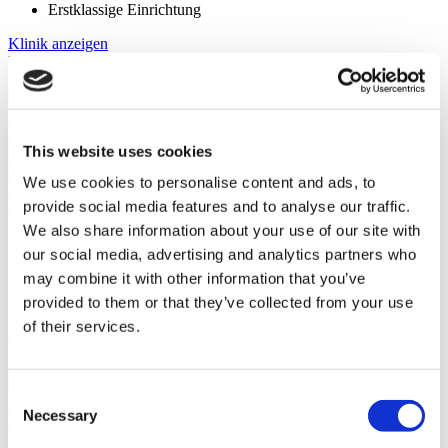
Erstklassige Einrichtung
Klinik anzeigen
Bitte erkundigen Sie sich
Klinik Kontaktieren
(9.4)
12 Bewertungen
Klinik Kontaktieren
This website uses cookies
We use cookies to personalise content and ads, to
Istanbul, Türkei
provide social media features and to analyse our traffic.
Florence Nightingale Istanbul
We also share information about your use of our site with
Akkreditiert durch ISO, JCI und TÜV
our social media, advertising and analytics partners who
Erstklassige Einrichtung
Folgt den neuesten Behandlungstrends
may combine it with other information that you’ve
700 Bettenkapazität
provided to them or that they’ve collected from your use
of their services.
Klinik anzeigen
Bitte erkundigen Sie sich
Klinik Kontaktieren
(9.5)
Consent
22 Bewertungen
Necessary
Klinik Kontaktieren
Selection
Sie haben angesehen 10 of 20 kliniken