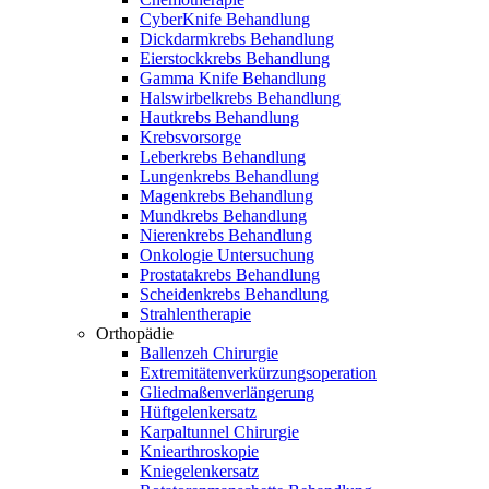
CyberKnife Behandlung
Dickdarmkrebs Behandlung
Eierstockkrebs Behandlung
Gamma Knife Behandlung
Halswirbelkrebs Behandlung
Hautkrebs Behandlung
Krebsvorsorge
Leberkrebs Behandlung
Lungenkrebs Behandlung
Magenkrebs Behandlung
Mundkrebs Behandlung
Nierenkrebs Behandlung
Onkologie Untersuchung
Prostatakrebs Behandlung
Scheidenkrebs Behandlung
Strahlentherapie
Orthopädie
Ballenzeh Chirurgie
Extremitätenverkürzungsoperation
Gliedmaßenverlängerung
Hüftgelenkersatz
Karpaltunnel Chirurgie
Kniearthroskopie
Kniegelenkersatz