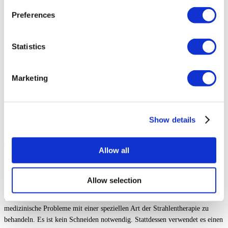
MEHR KLINIK LADEN
Preferences
Statistics
Marketing
Show details
Von
Abdulaziz Ali
- medizinisch überprüft von
Prof. Ediz Altinli
, am
Sep 15, 2024
Allow all
Was ist die CyberKnife Behandlung?
Allow selection
Die CyberKnife Behandlung ist eine Methode, um Tumore und andere
medizinische Probleme mit einer speziellen Art der Strahlentherapie zu
behandeln. Es ist kein Schneiden notwendig. Stattdessen verwendet es einen