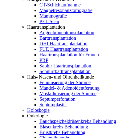
CT-Schichtaufnahme
Magnetresonanztomografie
Mammografie
PET Scan
Haartransplantation
Augenbrauentransplantation
Barttransplantation
DHI Haartransplantation
FUE Haartransplantation
Haartransplantation für Frauen
PRP
Saphir Haartransplantation
Schnurrbarttransplantation
Hals- Nasen- und Ohrenheilkunde
Feminisierung der Stimme
Mandel- & Adenoidentfernung
Maskulinisierung der Stimme
Septumperforation
Septumplastik
Koloskopie
Onkologie
Bauchspeicheldrüsenkrebs Behandlung
Blasenkrebs Behandlung
Brustkrebs Behandlung
Chemotherapie