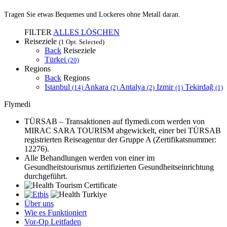
Tragen Sie etwas Bequemes und Lockeres ohne Metall daran.
FILTER
ALLES LÖSCHEN
Reiseziele
(1 Opt. Selected)
Back
Reiseziele
Türkei
(20)
Regions
Back
Regions
Istanbul
Ankara
Antalya
Izmir
Tekirdağ
(14)
(2)
(2)
(1)
(1)
Flymedi
TÜRSAB – Transaktionen auf flymedi.com werden von
MIRAC SARA TOURISM abgewickelt, einer bei TÜRSAB
registrierten Reiseagentur der Gruppe A (Zertifikatsnummer:
12276).
Alle Behandlungen werden von einer im
Gesundheitstourismus zertifizierten Gesundheitseinrichtung
durchgeführt.
Über uns
Wie es Funktioniert
Vor-Op Leitfaden