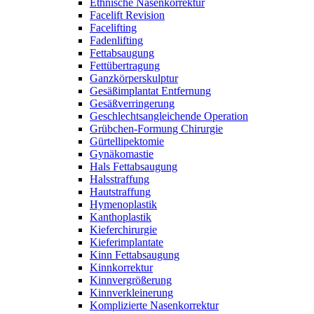
Ethnische Nasenkorrektur
Facelift Revision
Facelifting
Fadenlifting
Fettabsaugung
Fettübertragung
Ganzkörperskulptur
Gesäßimplantat Entfernung
Gesäßverringerung
Geschlechtsangleichende Operation
Grübchen-Formung Chirurgie
Gürtellipektomie
Gynäkomastie
Hals Fettabsaugung
Halsstraffung
Hautstraffung
Hymenoplastik
Kanthoplastik
Kieferchirurgie
Kieferimplantate
Kinn Fettabsaugung
Kinnkorrektur
Kinnvergrößerung
Kinnverkleinerung
Komplizierte Nasenkorrektur