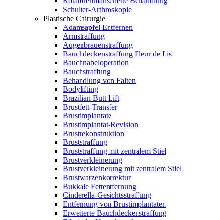
Rotatorenmanschette Behandlung
Schulter-Arthroskopie
Plastische Chirurgie
Adamsapfel Entfernen
Armstraffung
Augenbrauenstraffung
Bauchdeckenstraffung Fleur de Lis
Bauchnabeloperation
Bauchstraffung
Behandlung von Falten
Bodylifting
Brazilian Butt Lift
Brustfett-Transfer
Brustimplantate
Brustimplantat-Revision
Brustrekonstruktion
Bruststraffung
Bruststraffung mit zentralem Stiel
Brustverkleinerung
Brustverkleinerung mit zentralem Stiel
Brustwarzenkorrektur
Bukkale Fettentfernung
Cinderella-Gesichtsstraffung
Entfernung von Brustimplantaten
Erweiterte Bauchdeckenstraffung