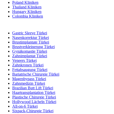
Poland Kliniken
Thailand Kliniken
Hungary Kliniken
Colombia Kliniken
Beliebte Behandlungen in Türkei
Gastric Sleeve Türkei
Nasenkorrektur Türkei
Brustimplantate Türkei
Brustverkleinerung Türkei
Gynäkomastie Türkei
Zahnimplantat Türkei
Veneers Türkei
Zahnkronen Türkei
Fettabsaugung Türkei
Bariatrische Chirurgie Türkei
Magenbypass Türkei
Zahnmedizin Türkei
Brazilian Butt Lift Türkei
Haartransplantation Türkei
Plastische Chirurgie Türkei
Hollywood Lächeln Türkei
All-on-6 Türkei
Sixpack-Chirurgie Türkei