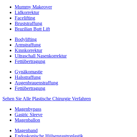
Mummy Makeover
Lidkorrektur
Facelifting
Bruststraffung
Brazilian Butt Lift
Bodylifting
Armstraffung
Kinnkorrektur
Ultraschall Nasenkorrektur
Fettübertragung
Gynäkomastie
Halsstraffung
Augenbrauenstraffung
Fettübertragung
Sehen Sie Alle Plastische Chirurgie Verfahren
Magenbypass
Gastric Sleeve
Magenballon
Magenband
Endoskopische Hülsengastroplastik