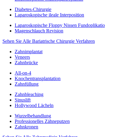
Diabetes-Chirurgie
Laparoskopische ileale Interposition
Laparoskopische Floppy Nissen Fundoplikatio
Magenschlauch Revision
Sehen Sie Alle Bariatrische Chirurgie Verfahren
Zahnimplantat
Veneers
Zahnbrücke
All-on-4
Knochentransplantation
Zahnfüllung
Zahnbleaching
Sinuslift
Hollywood Lächeln
Wurzelbehandlung
Professionelles Zähneputzen
Zahnkronen