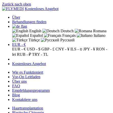
Zurück nach oben
Kostenloses Angebot
Über
Behandlungen finden
English
Deutsch
Romana
Español
Français
Italiano
Türkçe
Русский
EUR - €
EUR - €
USD - $
GBP - £
CNY - ¥
ILS - ₪
JPY - ¥
RON -
lei
RUB - ₽
TRY - TL
Kostenloses Angebot
Wie es Funktioniert
Vor-Op Leitfaden
Über uns
FAQ
Empfehlungsprogramm
Blog
Kontaktiere uns
Haartransplantation
Plastische Chirurgie