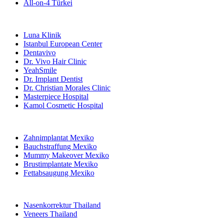
All-on-4 Türkei
Beliebte Kliniken
Luna Klinik
Istanbul European Center
Dentavivo
Dr. Vivo Hair Clinic
YeahSmile
Dr. Implant Dentist
Dr. Christian Morales Clinic
Masterpiece Hospital
Kamol Cosmetic Hospital
Beliebte Behandlungen in Mexiko
Zahnimplantat Mexiko
Bauchstraffung Mexiko
Mummy Makeover Mexiko
Brustimplantate Mexiko
Fettabsaugung Mexiko
Beliebte Behandlungen in Thailand
Nasenkorrektur Thailand
Veneers Thailand