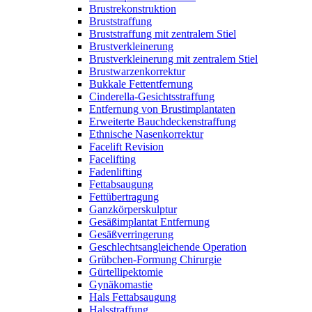
Brustrekonstruktion
Bruststraffung
Bruststraffung mit zentralem Stiel
Brustverkleinerung
Brustverkleinerung mit zentralem Stiel
Brustwarzenkorrektur
Bukkale Fettentfernung
Cinderella-Gesichtsstraffung
Entfernung von Brustimplantaten
Erweiterte Bauchdeckenstraffung
Ethnische Nasenkorrektur
Facelift Revision
Facelifting
Fadenlifting
Fettabsaugung
Fettübertragung
Ganzkörperskulptur
Gesäßimplantat Entfernung
Gesäßverringerung
Geschlechtsangleichende Operation
Grübchen-Formung Chirurgie
Gürtellipektomie
Gynäkomastie
Hals Fettabsaugung
Halsstraffung