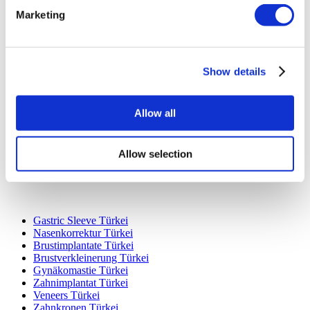
Marketing
Show details
Beliebte Reiseziele
Türkei Kliniken
Spain Kliniken
Allow all
Mexico Kliniken
Poland Kliniken
Thailand Kliniken
Allow selection
Hungary Kliniken
Colombia Kliniken
Beliebte Behandlungen in Türkei
Gastric Sleeve Türkei
Nasenkorrektur Türkei
Brustimplantate Türkei
Brustverkleinerung Türkei
Gynäkomastie Türkei
Zahnimplantat Türkei
Veneers Türkei
Zahnkronen Türkei