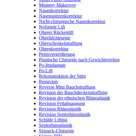
Mummy Makeover
Nasenkorrektur
Nasenspitzenkorrektur
Nicht-chirurgische Nasenkorrektur
Nofretete Lift
Oberer Rückenlift
Oberlidchirurgie
Oberschenkelstraffung
Ohrenkorrektur
Penisvergrößerung
Plastische Chirurgie nach Gewichtsverlust
Po-Implantate
Po-Lift
Rekonstruktion der Stirn
Renuvion
Reverse Mini Bauchstraffung
Revision der Bauchdeckenstraffung
Revision der ethnischen Rhinoplastik
Revision Fettabsaugung
Revision Rhinoplastik
Revision Septorhinoplastik
Schläfe Lifting
Septorhinoplastik
Sixpack-Chirurgie