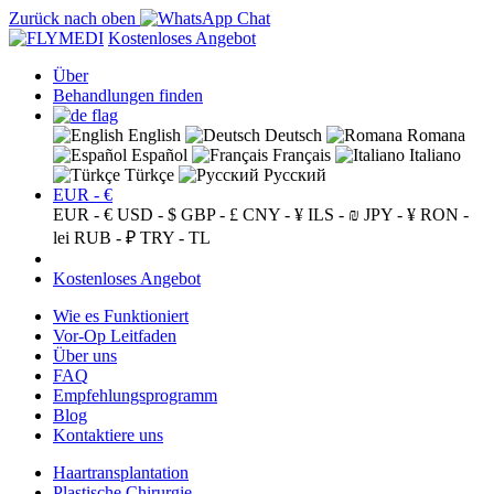
Zurück nach oben
Kostenloses Angebot
Über
Behandlungen finden
English
Deutsch
Romana
Español
Français
Italiano
Türkçe
Русский
EUR - €
EUR - €
USD - $
GBP - £
CNY - ¥
ILS - ₪
JPY - ¥
RON -
lei
RUB - ₽
TRY - TL
Kostenloses Angebot
Wie es Funktioniert
Vor-Op Leitfaden
Über uns
FAQ
Empfehlungsprogramm
Blog
Kontaktiere uns
Haartransplantation
Plastische Chirurgie