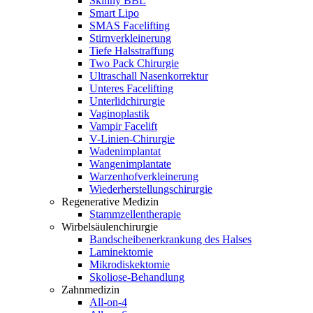
Skinny BBL
Smart Lipo
SMAS Facelifting
Stirnverkleinerung
Tiefe Halsstraffung
Two Pack Chirurgie
Ultraschall Nasenkorrektur
Unteres Facelifting
Unterlidchirurgie
Vaginoplastik
Vampir Facelift
V-Linien-Chirurgie
Wadenimplantat
Wangenimplantate
Warzenhofverkleinerung
Wiederherstellungschirurgie
Regenerative Medizin
Stammzellentherapie
Wirbelsäulenchirurgie
Bandscheibenerkrankung des Halses
Laminektomie
Mikrodiskektomie
Skoliose-Behandlung
Zahnmedizin
All-on-4