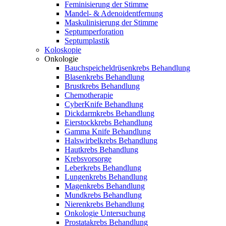
Feminisierung der Stimme
Mandel- & Adenoidentfernung
Maskulinisierung der Stimme
Septumperforation
Septumplastik
Koloskopie
Onkologie
Bauchspeicheldrüsenkrebs Behandlung
Blasenkrebs Behandlung
Brustkrebs Behandlung
Chemotherapie
CyberKnife Behandlung
Dickdarmkrebs Behandlung
Eierstockkrebs Behandlung
Gamma Knife Behandlung
Halswirbelkrebs Behandlung
Hautkrebs Behandlung
Krebsvorsorge
Leberkrebs Behandlung
Lungenkrebs Behandlung
Magenkrebs Behandlung
Mundkrebs Behandlung
Nierenkrebs Behandlung
Onkologie Untersuchung
Prostatakrebs Behandlung