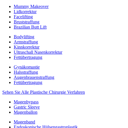
Mummy Makeover
Lidkorrektur
Facelifting
Bruststraffung
Brazilian Butt Lift
Bodylifting
Armstraffung
Kinnkorrektur
Ultraschall Nasenkorrektur
Fettübertragung
Gynäkomastie
Halsstraffung
Augenbrauenstraffung
Fettübertragung
Sehen Sie Alle Plastische Chirurgie Verfahren
Magenbypass
Gastric Sleeve
Magenballon
Magenband
Endoskopische Hülsengastroplastik