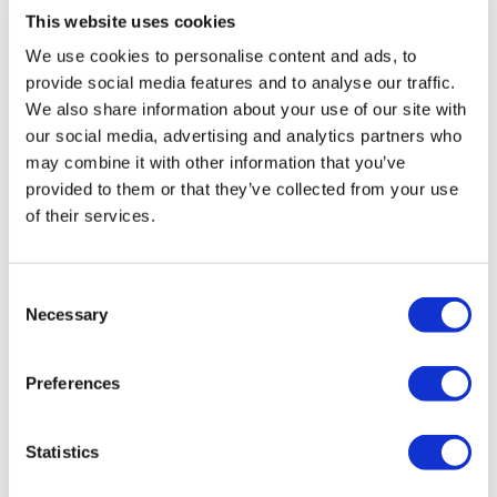
registrierten Reiseagentur der Gruppe A (Zertifikatsnummer:
This website uses cookies
12276).
We use cookies to personalise content and ads, to
Alle Behandlungen werden von einer im
Gesundheitstourismus zertifizierten Gesundheitseinrichtung
provide social media features and to analyse our traffic.
durchgeführt.
We also share information about your use of our site with
our social media, advertising and analytics partners who
Über uns
may combine it with other information that you’ve
Wie es Funktioniert
provided to them or that they’ve collected from your use
Vor-Op Leitfaden
of their services.
Autoren & Gutachter
Flymedi Empfehlungsprogramm
Zahlungsplaene
Karrieren
Consent
FAQ
Necessary
Blog
Selection
Datenschutz-Bestimmungen
Allgemeine Geschäftsbedingungen
Stornierungsrichtlinie
Preferences
Kontaktiere uns
Ihre Klinik hinzufügen
Statistics