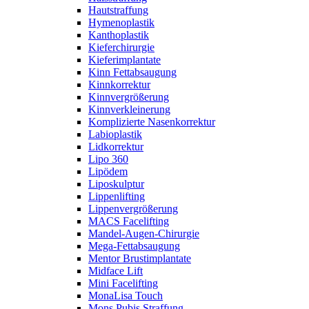
Hautstraffung
Hymenoplastik
Kanthoplastik
Kieferchirurgie
Kieferimplantate
Kinn Fettabsaugung
Kinnkorrektur
Kinnvergrößerung
Kinnverkleinerung
Komplizierte Nasenkorrektur
Labioplastik
Lidkorrektur
Lipo 360
Lipödem
Liposkulptur
Lippenlifting
Lippenvergrößerung
MACS Facelifting
Mandel-Augen-Chirurgie
Mega-Fettabsaugung
Mentor Brustimplantate
Midface Lift
Mini Facelifting
MonaLisa Touch
Mons Pubis Straffung