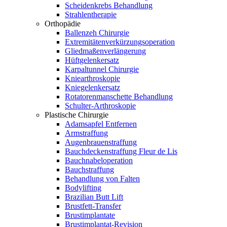
Scheidenkrebs Behandlung
Strahlentherapie
Orthopädie
Ballenzeh Chirurgie
Extremitätenverkürzungsoperation
Gliedmaßenverlängerung
Hüftgelenkersatz
Karpaltunnel Chirurgie
Kniearthroskopie
Kniegelenkersatz
Rotatorenmanschette Behandlung
Schulter-Arthroskopie
Plastische Chirurgie
Adamsapfel Entfernen
Armstraffung
Augenbrauenstraffung
Bauchdeckenstraffung Fleur de Lis
Bauchnabeloperation
Bauchstraffung
Behandlung von Falten
Bodylifting
Brazilian Butt Lift
Brustfett-Transfer
Brustimplantate
Brustimplantat-Revision