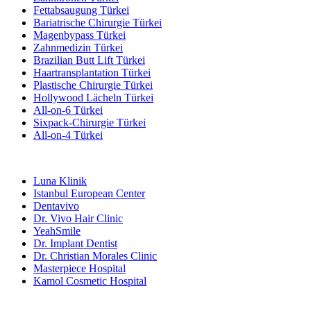
Fettabsaugung Türkei
Bariatrische Chirurgie Türkei
Magenbypass Türkei
Zahnmedizin Türkei
Brazilian Butt Lift Türkei
Haartransplantation Türkei
Plastische Chirurgie Türkei
Hollywood Lächeln Türkei
All-on-6 Türkei
Sixpack-Chirurgie Türkei
All-on-4 Türkei
Beliebte Kliniken
Luna Klinik
Istanbul European Center
Dentavivo
Dr. Vivo Hair Clinic
YeahSmile
Dr. Implant Dentist
Dr. Christian Morales Clinic
Masterpiece Hospital
Kamol Cosmetic Hospital
Beliebte Behandlungen in Mexiko