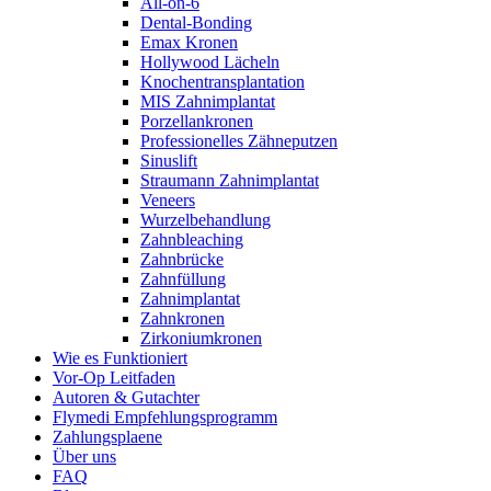
All-on-6
Dental-Bonding
Emax Kronen
Hollywood Lächeln
Knochentransplantation
MIS Zahnimplantat
Porzellankronen
Professionelles Zähneputzen
Sinuslift
Straumann Zahnimplantat
Veneers
Wurzelbehandlung
Zahnbleaching
Zahnbrücke
Zahnfüllung
Zahnimplantat
Zahnkronen
Zirkoniumkronen
Wie es Funktioniert
Vor-Op Leitfaden
Autoren & Gutachter
Flymedi Empfehlungsprogramm
Zahlungsplaene
Über uns
FAQ