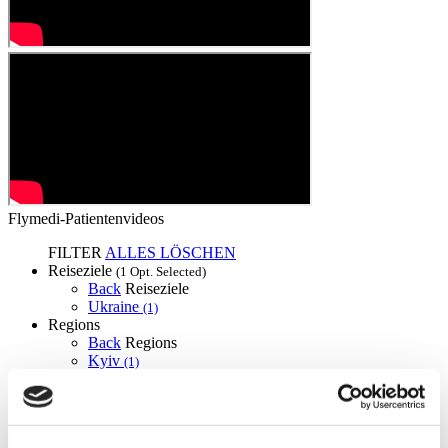
Flymedi-Patientenvideos
FILTER
ALLES LÖSCHEN
Reiseziele
(1 Opt. Selected)
Back
Reiseziele
Ukraine
(1)
Regions
Back
Regions
Kyiv
(1)
Flymedi
TÜRSAB – Transaktionen auf flymedi.com werden von
MIRAC SARA TOURISM abgewickelt, einer bei TÜRSAB