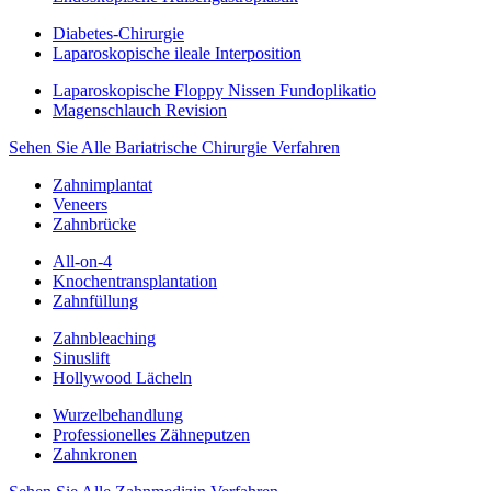
Diabetes-Chirurgie
Laparoskopische ileale Interposition
Laparoskopische Floppy Nissen Fundoplikatio
Magenschlauch Revision
Sehen Sie Alle Bariatrische Chirurgie Verfahren
Zahnimplantat
Veneers
Zahnbrücke
All-on-4
Knochentransplantation
Zahnfüllung
Zahnbleaching
Sinuslift
Hollywood Lächeln
Wurzelbehandlung
Professionelles Zähneputzen
Zahnkronen