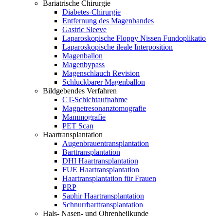
Bariatrische Chirurgie
Diabetes-Chirurgie
Entfernung des Magenbandes
Gastric Sleeve
Laparoskopische Floppy Nissen Fundoplikatio
Laparoskopische ileale Interposition
Magenballon
Magenbypass
Magenschlauch Revision
Schluckbarer Magenballon
Bildgebendes Verfahren
CT-Schichtaufnahme
Magnetresonanztomografie
Mammografie
PET Scan
Haartransplantation
Augenbrauentransplantation
Barttransplantation
DHI Haartransplantation
FUE Haartransplantation
Haartransplantation für Frauen
PRP
Saphir Haartransplantation
Schnurrbarttransplantation
Hals- Nasen- und Ohrenheilkunde