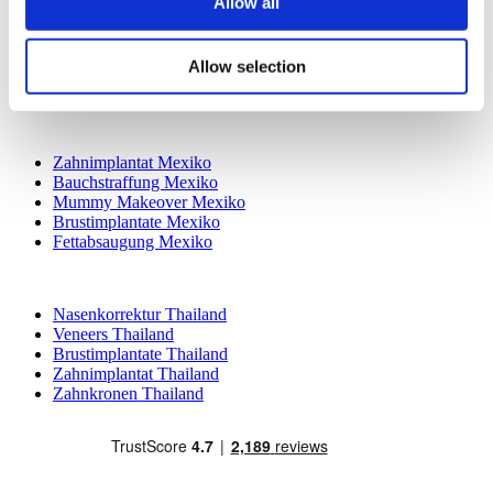
Allow all
YeahSmile
Dr. Implant Dentist
Dr. Christian Morales Clinic
Allow selection
Masterpiece Hospital
Kamol Cosmetic Hospital
Beliebte Behandlungen in Mexiko
Zahnimplantat Mexiko
Bauchstraffung Mexiko
Mummy Makeover Mexiko
Brustimplantate Mexiko
Fettabsaugung Mexiko
Beliebte Behandlungen in Thailand
Nasenkorrektur Thailand
Veneers Thailand
Brustimplantate Thailand
Zahnimplantat Thailand
Zahnkronen Thailand