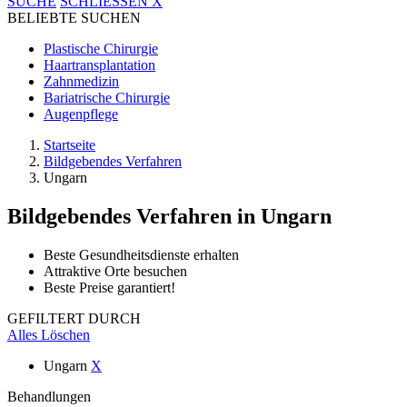
SUCHE
SCHLIESSEN
X
BELIEBTE SUCHEN
Plastische Chirurgie
Haartransplantation
Zahnmedizin
Bariatrische Chirurgie
Augenpflege
Startseite
Bildgebendes Verfahren
Ungarn
Bildgebendes Verfahren
in Ungarn
Beste Gesundheitsdienste erhalten
Attraktive Orte besuchen
Beste Preise garantiert!
GEFILTERT DURCH
Alles Löschen
Ungarn
X
Behandlungen