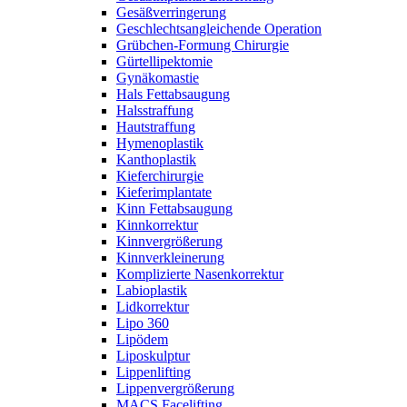
Gesäßverringerung
Geschlechtsangleichende Operation
Grübchen-Formung Chirurgie
Gürtellipektomie
Gynäkomastie
Hals Fettabsaugung
Halsstraffung
Hautstraffung
Hymenoplastik
Kanthoplastik
Kieferchirurgie
Kieferimplantate
Kinn Fettabsaugung
Kinnkorrektur
Kinnvergrößerung
Kinnverkleinerung
Komplizierte Nasenkorrektur
Labioplastik
Lidkorrektur
Lipo 360
Lipödem
Liposkulptur
Lippenlifting
Lippenvergrößerung
MACS Facelifting