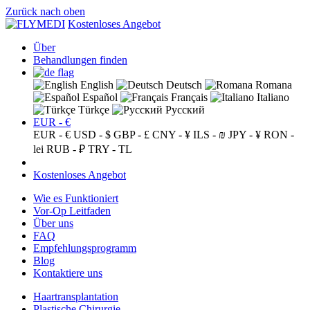
Zurück nach oben
Kostenloses Angebot
Über
Behandlungen finden
English
Deutsch
Romana
Español
Français
Italiano
Türkçe
Русский
EUR - €
EUR - €
USD - $
GBP - £
CNY - ¥
ILS - ₪
JPY - ¥
RON -
lei
RUB - ₽
TRY - TL
Kostenloses Angebot
Wie es Funktioniert
Vor-Op Leitfaden
Über uns
FAQ
Empfehlungsprogramm
Blog
Kontaktiere uns
Haartransplantation
Plastische Chirurgie