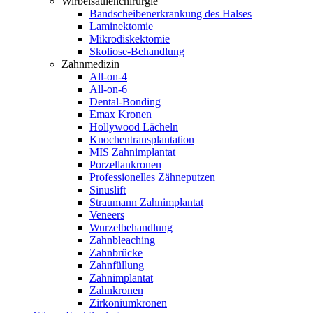
Wirbelsäulenchirurgie
Bandscheibenerkrankung des Halses
Laminektomie
Mikrodiskektomie
Skoliose-Behandlung
Zahnmedizin
All-on-4
All-on-6
Dental-Bonding
Emax Kronen
Hollywood Lächeln
Knochentransplantation
MIS Zahnimplantat
Porzellankronen
Professionelles Zähneputzen
Sinuslift
Straumann Zahnimplantat
Veneers
Wurzelbehandlung
Zahnbleaching
Zahnbrücke
Zahnfüllung
Zahnimplantat
Zahnkronen
Zirkoniumkronen