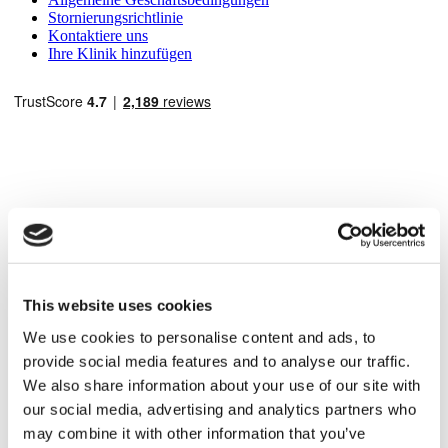
Stornierungsrichtlinie
Kontaktiere uns
Ihre Klinik hinzufügen
Beliebte Reiseziele
Türkei Kliniken
Spain Kliniken
Mexico Kliniken
This website uses cookies
Poland Kliniken
We use cookies to personalise content and ads, to
Thailand Kliniken
Hungary Kliniken
provide social media features and to analyse our traffic.
Colombia Kliniken
We also share information about your use of our site with
our social media, advertising and analytics partners who
Beliebte Behandlungen in Türkei
may combine it with other information that you’ve
Gastric Sleeve Türkei