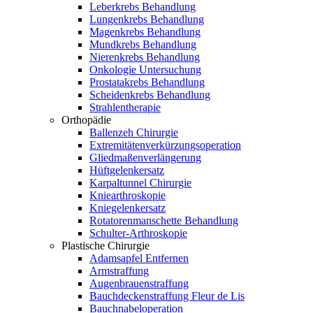
Leberkrebs Behandlung
Lungenkrebs Behandlung
Magenkrebs Behandlung
Mundkrebs Behandlung
Nierenkrebs Behandlung
Onkologie Untersuchung
Prostatakrebs Behandlung
Scheidenkrebs Behandlung
Strahlentherapie
Orthopädie
Ballenzeh Chirurgie
Extremitätenverkürzungsoperation
Gliedmaßenverlängerung
Hüftgelenkersatz
Karpaltunnel Chirurgie
Kniearthroskopie
Kniegelenkersatz
Rotatorenmanschette Behandlung
Schulter-Arthroskopie
Plastische Chirurgie
Adamsapfel Entfernen
Armstraffung
Augenbrauenstraffung
Bauchdeckenstraffung Fleur de Lis
Bauchnabeloperation