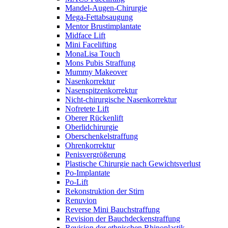
Mandel-Augen-Chirurgie
Mega-Fettabsaugung
Mentor Brustimplantate
Midface Lift
Mini Facelifting
MonaLisa Touch
Mons Pubis Straffung
Mummy Makeover
Nasenkorrektur
Nasenspitzenkorrektur
Nicht-chirurgische Nasenkorrektur
Nofretete Lift
Oberer Rückenlift
Oberlidchirurgie
Oberschenkelstraffung
Ohrenkorrektur
Penisvergrößerung
Plastische Chirurgie nach Gewichtsverlust
Po-Implantate
Po-Lift
Rekonstruktion der Stirn
Renuvion
Reverse Mini Bauchstraffung
Revision der Bauchdeckenstraffung
Revision der ethnischen Rhinoplastik