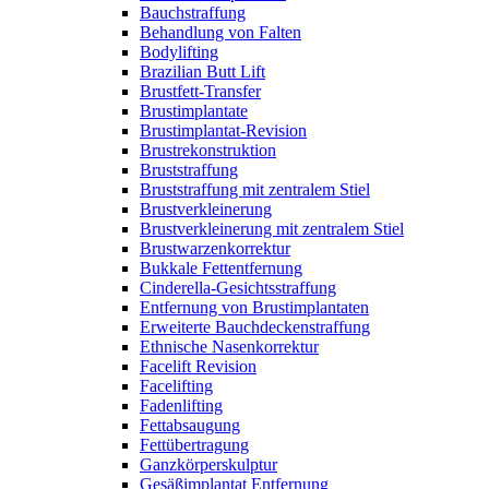
Bauchstraffung
Behandlung von Falten
Bodylifting
Brazilian Butt Lift
Brustfett-Transfer
Brustimplantate
Brustimplantat-Revision
Brustrekonstruktion
Bruststraffung
Bruststraffung mit zentralem Stiel
Brustverkleinerung
Brustverkleinerung mit zentralem Stiel
Brustwarzenkorrektur
Bukkale Fettentfernung
Cinderella-Gesichtsstraffung
Entfernung von Brustimplantaten
Erweiterte Bauchdeckenstraffung
Ethnische Nasenkorrektur
Facelift Revision
Facelifting
Fadenlifting
Fettabsaugung
Fettübertragung
Ganzkörperskulptur
Gesäßimplantat Entfernung