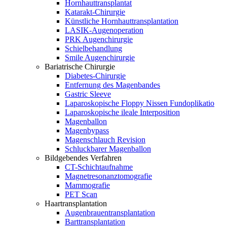
Hornhauttransplantat
Katarakt-Chirurgie
Künstliche Hornhauttransplantation
LASIK-Augenoperation
PRK Augenchirurgie
Schielbehandlung
Smile Augenchirurgie
Bariatrische Chirurgie
Diabetes-Chirurgie
Entfernung des Magenbandes
Gastric Sleeve
Laparoskopische Floppy Nissen Fundoplikatio
Laparoskopische ileale Interposition
Magenballon
Magenbypass
Magenschlauch Revision
Schluckbarer Magenballon
Bildgebendes Verfahren
CT-Schichtaufnahme
Magnetresonanztomografie
Mammografie
PET Scan
Haartransplantation
Augenbrauentransplantation
Barttransplantation