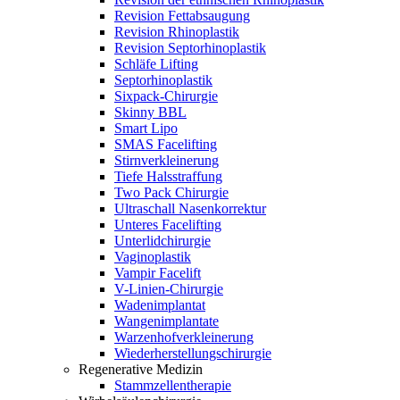
Revision Fettabsaugung
Revision Rhinoplastik
Revision Septorhinoplastik
Schläfe Lifting
Septorhinoplastik
Sixpack-Chirurgie
Skinny BBL
Smart Lipo
SMAS Facelifting
Stirnverkleinerung
Tiefe Halsstraffung
Two Pack Chirurgie
Ultraschall Nasenkorrektur
Unteres Facelifting
Unterlidchirurgie
Vaginoplastik
Vampir Facelift
V-Linien-Chirurgie
Wadenimplantat
Wangenimplantate
Warzenhofverkleinerung
Wiederherstellungschirurgie
Regenerative Medizin
Stammzellentherapie