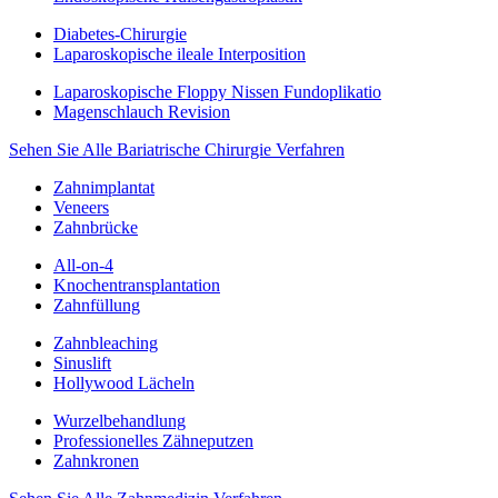
Diabetes-Chirurgie
Laparoskopische ileale Interposition
Laparoskopische Floppy Nissen Fundoplikatio
Magenschlauch Revision
Sehen Sie Alle Bariatrische Chirurgie Verfahren
Zahnimplantat
Veneers
Zahnbrücke
All-on-4
Knochentransplantation
Zahnfüllung
Zahnbleaching
Sinuslift
Hollywood Lächeln
Wurzelbehandlung
Professionelles Zähneputzen
Zahnkronen