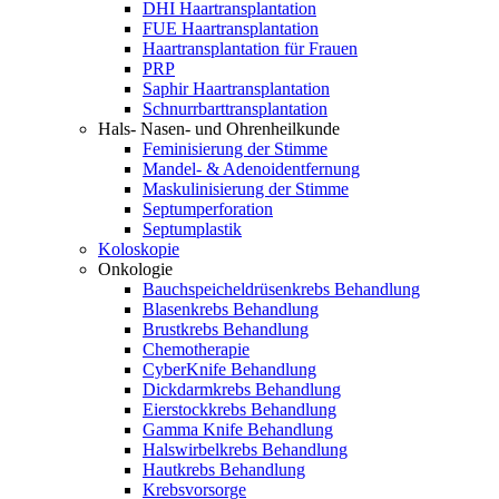
DHI Haartransplantation
FUE Haartransplantation
Haartransplantation für Frauen
PRP
Saphir Haartransplantation
Schnurrbarttransplantation
Hals- Nasen- und Ohrenheilkunde
Feminisierung der Stimme
Mandel- & Adenoidentfernung
Maskulinisierung der Stimme
Septumperforation
Septumplastik
Koloskopie
Onkologie
Bauchspeicheldrüsenkrebs Behandlung
Blasenkrebs Behandlung
Brustkrebs Behandlung
Chemotherapie
CyberKnife Behandlung
Dickdarmkrebs Behandlung
Eierstockkrebs Behandlung
Gamma Knife Behandlung
Halswirbelkrebs Behandlung
Hautkrebs Behandlung
Krebsvorsorge