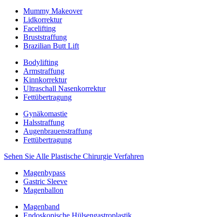
Mummy Makeover
Lidkorrektur
Facelifting
Bruststraffung
Brazilian Butt Lift
Bodylifting
Armstraffung
Kinnkorrektur
Ultraschall Nasenkorrektur
Fettübertragung
Gynäkomastie
Halsstraffung
Augenbrauenstraffung
Fettübertragung
Sehen Sie Alle Plastische Chirurgie Verfahren
Magenbypass
Gastric Sleeve
Magenballon
Magenband
Endoskopische Hülsengastroplastik