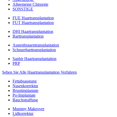
Allgemeine Chirurgie
SONSTIGE
FUE Haartransplantation
FUT Haartransplantation
DHI Haartransplantation
Barttransplantation
Augenbrauentransplantation
Schnurrbarttransplantation
Saphir Haartransplantation
PRP
Sehen Sie Alle Haartransplantation Verfahren
Fettabsaugung
Nasenkorrektur
Brustimplantate
Po-Implantate
Bauchstraffung
Mummy Makeover
Lidkorrektur