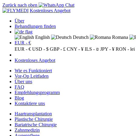
Zurück nach oben
Kostenloses Angebot
Über
Behandlungen finden
English
Deutsch
Romana
EUR - €
EUR - €
USD - $
GBP - £
CNY - ¥
ILS - ₪
JPY - ¥
RON - lei
Kostenloses Angebot
Wie es Funktioniert
Vor-Op Leitfaden
Über uns
FAQ
Empfehlungsprogramm
Blog
Kontaktiere uns
Haartransplantation
Plastische Chirurgie
Bariatrische Chirurgie
Zahnmedizin
Augenpflege