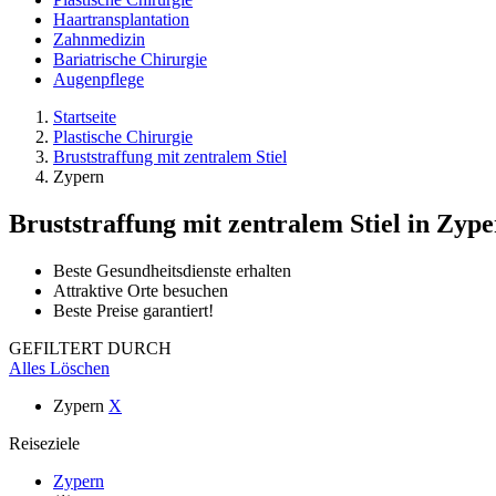
Haartransplantation
Zahnmedizin
Bariatrische Chirurgie
Augenpflege
Startseite
Plastische Chirurgie
Bruststraffung mit zentralem Stiel
Zypern
Bruststraffung mit zentralem Stiel
in Zype
Beste Gesundheitsdienste erhalten
Attraktive Orte besuchen
Beste Preise garantiert!
GEFILTERT DURCH
Alles Löschen
Zypern
X
Reiseziele
Zypern