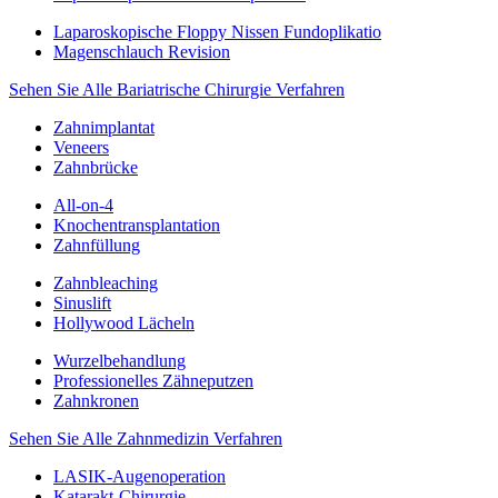
Laparoskopische Floppy Nissen Fundoplikatio
Magenschlauch Revision
Sehen Sie Alle Bariatrische Chirurgie Verfahren
Zahnimplantat
Veneers
Zahnbrücke
All-on-4
Knochentransplantation
Zahnfüllung
Zahnbleaching
Sinuslift
Hollywood Lächeln
Wurzelbehandlung
Professionelles Zähneputzen
Zahnkronen
Sehen Sie Alle Zahnmedizin Verfahren
LASIK-Augenoperation
Katarakt-Chirurgie