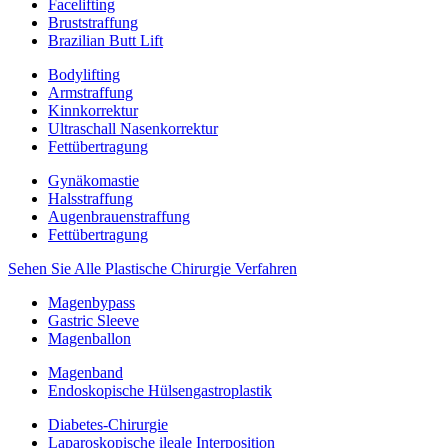
Facelifting
Bruststraffung
Brazilian Butt Lift
Bodylifting
Armstraffung
Kinnkorrektur
Ultraschall Nasenkorrektur
Fettübertragung
Gynäkomastie
Halsstraffung
Augenbrauenstraffung
Fettübertragung
Sehen Sie Alle Plastische Chirurgie Verfahren
Magenbypass
Gastric Sleeve
Magenballon
Magenband
Endoskopische Hülsengastroplastik
Diabetes-Chirurgie
Laparoskopische ileale Interposition