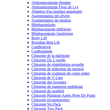
Abdominoplastie étendue
Abdominoplastie Fleur de Lys
Ablation d'un implant mammaire
Augmentation des lèvres
Augmentation du menton
Blépharoplastie
Blépharoplastie inférieure
Blépharoplastie Supérieure
Body Lift
Brazilian Butt Lift
Canthopexie
Canthoplastie
Chirurgie de la mâchoire
Chirurgie De L'oreille
Chirurgie de réattribution sexuelle
Chirurgie de réduction du menton
Chirurgie de sculpture du corps entier
Chirurgie de V-Line
Chirurgie des fossettes
Chirurgie du mamelon ombiliqué
Chirurgie du nombril
Chirurgie Plastique Après Perte De Poids
Chirurgie reconstructrice
Chirurgie Six Pack
Chirurgie Two Pack