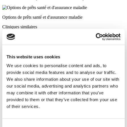
Options de prêts santé et d'assurance maladie
Cliniques similaires
Clinique Luna
Istanbul European Clinic
This website uses cookies
We use cookies to personalise content and ads, to
Dentavivo
provide social media features and to analyse our traffic.
We also share information about your use of our site with
Hôpital Memorial Sisli
our social media, advertising and analytics partners who
may combine it with other information that you’ve
provided to them or that they’ve collected from your use
Hôpital Universitaire Medipol Mega
of their services.
Estethica Atasehir
Consent