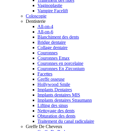
Traitement des rides
Vaginoplastie
Vampire Facelift
Coloscopie
Dentisterie
All-on-4
All-on-6
Blanchiment des dents
Bridge dentaire
Collage dentaire
Couronnes
Couronnes Emax
Couronnes en porcelaine
Couronnes En Zirconium
Facettes
Greffe osseuse
Hollywood Smile
Implants Dentaires
Implants dentaires MIS
Implants dentaires Straumann
Lifting des sinus
Nettoyage des dents
Obturation des dents
Traitement du canal radiculaire
Greffe De Cheveux