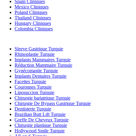
Spain Cliniques
Mexico Cliniques
Poland Cliniques
Thailand Cliniques
Hungary Cliniques
Colombia Cliniques
Traitements Populaires en Turquie
Sleeve Gastrique Turquie
Rhinoplastie Turquie
Implants Mammaires Turquie
Réduction Mammaire Turquie
Gynécomastie Turquie
Implants Dentaires Turquie
Facettes Turquie
Couronnes Turquie
Liposuccion Turquie
Chirurgie bariatrique Turquie
Chirurgie De Bypass Gastrique Turquie
Dentisterie Turquie
Brazilian Butt Lift Turquie
Greffe De Cheveux Turquie
Chirurgie plastique Turquie
Hollywood Smile Turquie