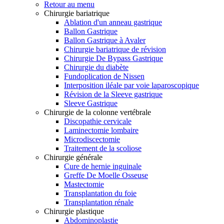
Retour au menu
Chirurgie bariatrique
Ablation d'un anneau gastrique
Ballon Gastrique
Ballon Gastrique à Avaler
Chirurgie bariatrique de révision
Chirurgie De Bypass Gastrique
Chirurgie du diabète
Fundoplication de Nissen
Interposition iléale par voie laparoscopique
Révision de la Sleeve gastrique
Sleeve Gastrique
Chirurgie de la colonne vertébrale
Discopathie cervicale
Laminectomie lombaire
Microdiscectomie
Traitement de la scoliose
Chirurgie générale
Cure de hernie inguinale
Greffe De Moelle Osseuse
Mastectomie
Transplantation du foie
Transplantation rénale
Chirurgie plastique
Abdominoplastie