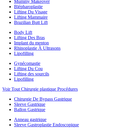
Mummy Makeover
Blépharoplastie
Lifting Du Visage
Lifting Mammaire
Brazilian Butt Lift
Body Lift
Lifting Des Bras
Implant du menton
Rhinoplastie À Ultrasons
Lipofilling
Gynécomastie
Lifting Du Cou
Lifting des sourcils
Lipofilling
Voir Tout Chirurgie plastique Procédures
Chirurgie De Bypass Gastrique
Sleeve Gastrique
Ballon Gastrique
Anneau gastrique
Sleeve Gastroplastie Endoscopique