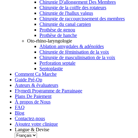
Chirurgie D'allongement Des Membres
Chirurgie de la coiffe des rotateurs
Chirurgie de l'hallux valgus
Chirurgie de raccourcissement des membres
Chirurgie du canal carpien
Prothèse de genou
Prothèse de hanche
Oto-rhino-laryngologie
Ablation amygdales & adénoïdes
Chirurgie de féminisation de la voix
Chirurgie de masculinisation de la voix
Perforation septale
Septoplastie
Comment Ça Marche
Guide Pré-Op
Auteurs & évaluateurs
Flymedi Programme de Parrainage
Plans De Paiement
À propos de Nous
FAQ
Blog
Contactez-nous
Ajoutez votre clinique
Langue & Devise