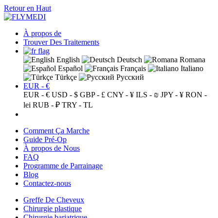
Retour en Haut
À propos de
Trouver Des Traitements
English
Deutsch
Romana
Español
Français
Italiano
Türkçe
Русский
EUR - €
EUR - €
USD - $
GBP - £
CNY - ¥
ILS - ₪
JPY - ¥
RON -
lei
RUB - ₽
TRY - TL
Comment Ça Marche
Guide Pré-Op
À propos de Nous
FAQ
Programme de Parrainage
Blog
Contactez-nous
Greffe De Cheveux
Chirurgie plastique
Chirurgie bariatrique