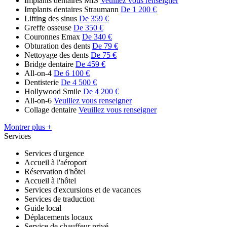
Implants dentaires MIS
Veuillez vous renseigner
Implants dentaires Straumann
De 1 200 €
Lifting des sinus
De 359 €
Greffe osseuse
De 350 €
Couronnes Emax
De 340 €
Obturation des dents
De 79 €
Nettoyage des dents
De 75 €
Bridge dentaire
De 459 €
All-on-4
De 6 100 €
Dentisterie
De 4 500 €
Hollywood Smile
De 4 200 €
All-on-6
Veuillez vous renseigner
Collage dentaire
Veuillez vous renseigner
Montrer plus +
Services
Services d'urgence
Accueil à l'aéroport
Réservation d'hôtel
Accueil à l'hôtel
Services d'excursions et de vacances
Services de traduction
Guide local
Déplacements locaux
Service de chauffeur privé