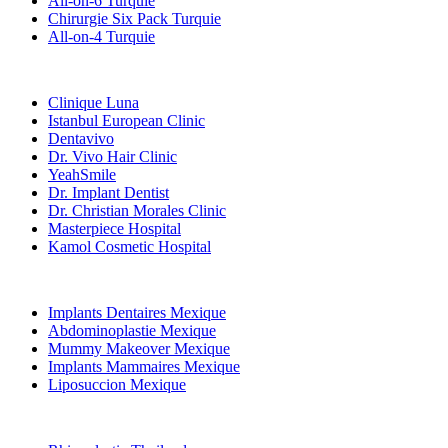
All-on-6 Turquie
Chirurgie Six Pack Turquie
All-on-4 Turquie
Cliniques Populaires
Clinique Luna
Istanbul European Clinic
Dentavivo
Dr. Vivo Hair Clinic
YeahSmile
Dr. Implant Dentist
Dr. Christian Morales Clinic
Masterpiece Hospital
Kamol Cosmetic Hospital
Traitements Populaires en Mexique
Implants Dentaires Mexique
Abdominoplastie Mexique
Mummy Makeover Mexique
Implants Mammaires Mexique
Liposuccion Mexique
Traitements Populaires en Thailand