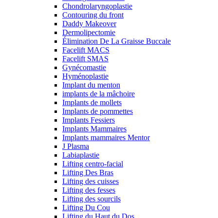
Chondrolaryngoplastie
Contouring du front
Daddy Makeover
Dermolipectomie
Élimination De La Graisse Buccale
Facelift MACS
Facelift SMAS
Gynécomastie
Hyménoplastie
Implant du menton
implants de la mâchoire
Implants de mollets
Implants de pommettes
Implants Fessiers
Implants Mammaires
Implants mammaires Mentor
J Plasma
Labiaplastie
Lifting centro-facial
Lifting Des Bras
Lifting des cuisses
Lifting des fesses
Lifting des sourcils
Lifting Du Cou
Lifting du Haut du Dos