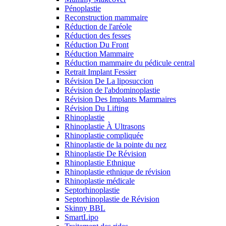
Pénoplastie
Reconstruction mammaire
Réduction de l'aréole
Réduction des fesses
Réduction Du Front
Réduction Mammaire
Réduction mammaire du pédicule central
Retrait Implant Fessier
Révision De La liposuccion
Révision de l'abdominoplastie
Révision Des Implants Mammaires
Révision Du Lifting
Rhinoplastie
Rhinoplastie À Ultrasons
Rhinoplastie compliquée
Rhinoplastie de la pointe du nez
Rhinoplastie De Révision
Rhinoplastie Ethnique
Rhinoplastie ethnique de révision
Rhinoplastie médicale
Septorhinoplastie
Septorhinoplastie de Révision
Skinny BBL
SmartLipo