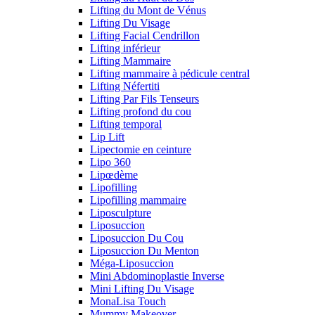
Lifting du Mont de Vénus
Lifting Du Visage
Lifting Facial Cendrillon
Lifting inférieur
Lifting Mammaire
Lifting mammaire à pédicule central
Lifting Néfertiti
Lifting Par Fils Tenseurs
Lifting profond du cou
Lifting temporal
Lip Lift
Lipectomie en ceinture
Lipo 360
Lipœdème
Lipofilling
Lipofilling mammaire
Liposculpture
Liposuccion
Liposuccion Du Cou
Liposuccion Du Menton
Méga-Liposuccion
Mini Abdominoplastie Inverse
Mini Lifting Du Visage
MonaLisa Touch
Mummy Makeover