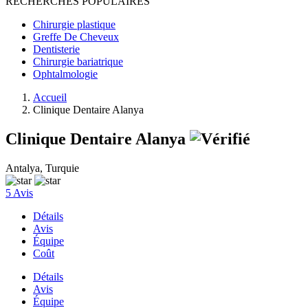
RECHERCHES POPULAIRES
Chirurgie plastique
Greffe De Cheveux
Dentisterie
Chirurgie bariatrique
Ophtalmologie
Accueil
Clinique Dentaire Alanya
Clinique Dentaire Alanya
Antalya, Turquie
5 Avis
Détails
Avis
Équipe
Coût
Détails
Avis
Équipe