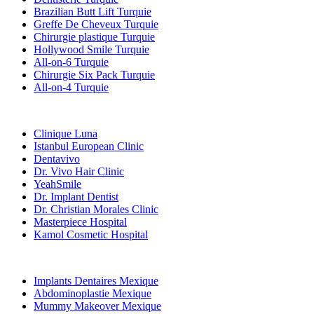
Brazilian Butt Lift Turquie
Greffe De Cheveux Turquie
Chirurgie plastique Turquie
Hollywood Smile Turquie
All-on-6 Turquie
Chirurgie Six Pack Turquie
All-on-4 Turquie
Cliniques Populaires
Clinique Luna
Istanbul European Clinic
Dentavivo
Dr. Vivo Hair Clinic
YeahSmile
Dr. Implant Dentist
Dr. Christian Morales Clinic
Masterpiece Hospital
Kamol Cosmetic Hospital
Traitements Populaires en Mexique
Implants Dentaires Mexique
Abdominoplastie Mexique
Mummy Makeover Mexique