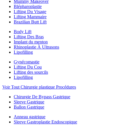
Mummy Makeover
Blépharoplastie
Lifting Du Visage
Lifting Mammaire
Brazilian Butt Lift
Body Lift
Lifting Des Bras
Implant du menton
Rhinoplastie À Ultrasons
Lipofilling
Gynécomastie
Lifting Du Cou
Lifting des sourcils
Lipofilling
Voir Tout Chirurgie plastique Procédures
Chirurgie De Bypass Gastrique
Sleeve Gastrique
Ballon Gastrique
Anneau gastrique
Sleeve Gastroplastie Endoscopique