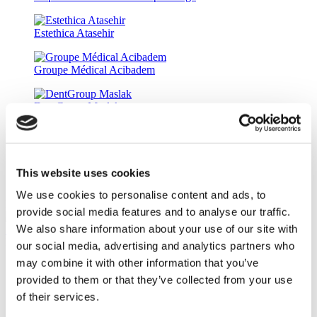
Estethica Atasehir
Groupe Médical Acibadem
DentGroup Maslak
Hôpital Medical Park Gaziosmanpasa
This website uses cookies
Hôpital Ethica Incirli
We use cookies to personalise content and ads, to
Dentisterie Dr. Balint Nemeth
provide social media features and to analyse our traffic.
10.0
(2)
We also share information about your use of our site with
Demandez un Devis
Flymedi
our social media, advertising and analytics partners who
may combine it with other information that you’ve
TÜRSAB – Les transactions sur flymedi.com sont gérées par
MIRAC SARA TOURISM, une agence de voyage de
provided to them or that they’ve collected from your use
Groupe A enregistrée auprès de TÜRSAB (Certificat No:
of their services.
12276).