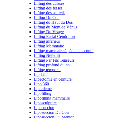
Lifting des cuisses
Lifting des fesses
Lifting des sourcils
Lifting Du Cou
Lifting du Haut du Dos
Lifting du Mont de Vénus
Lifting Du Visage
Lifting Facial Cendrillon
Lifting inférieur
Lifting Mammaire
Lifting mammaire à pédicule central
Lifting Néfertiti
Lifting Par Fils Tenseurs
Lifting profond du cou
Lifting temporal
Lip Lift
Lipectomie en ceinture
Lipo 360
Lipœdème
Lipofilling
Lipofilling mammaire
Liposculpture
Liposuccion
Liposuccion Du Cou
Liposuccion Du Menton