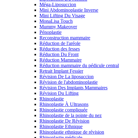
Méga-Liposuccion
Mini Abdominoplastie Inverse
Mini Lifting Du Visage
MonaLisa Touch
Mummy Makeover
Pénoplastie
Reconstruction mammaire
Réduction de l'aréole
Réduction des fesses
Réduction Du Front
Réduction Mammaire
Réduction mammaire du pédicule central
Retrait Implant Fessier
Révision De La liposuccion
Révision de l'abdominoplastie
Révision Des Implants Mammaires
Révision Du Lifting
Rhinoplastie
Rhinoplastie À Ultrasons
Rhinoplastie compliquée
Rhinoplastie de la pointe du nez
Rhinoplastie De Révision
Rhinoplastie Ethnique
Rhinoplastie ethnique de révision
Rhinoplastie médicale