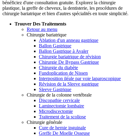
bénéficiez d'une consultation gratuite. Explorez la chirurgie
plastique, la greffe de cheveux, la dentisterie, les procédures de
chirurgie bariatrique et bien d'autres spécialités en toute simplicité.
Trouver Des Traitements
Retour au menu
Chirurgie bariatrique
Ablation d'un anneau gastrique
Ballon Gastrique
Ballon Gastrique à Avaler
Chirurgie bariatrique de révision
Chirurgie De Bypass Gastrique
Chirurgie du diabète
Fundoplication de Nissen
Interposition iléale par voie laparoscopique
Révision de la Sleeve gastrique
Sleeve Gastrique
Chirurgie de la colonne vertébrale
Discopathie cervicale
Laminectomie lombaire
Microdiscectomie
Traitement de la scoliose
Chirurgie générale
Cure de hernie inguinale
Greffe De Moelle Osseuse