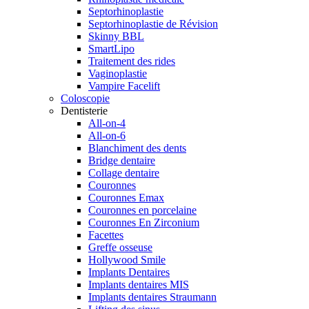
Septorhinoplastie
Septorhinoplastie de Révision
Skinny BBL
SmartLipo
Traitement des rides
Vaginoplastie
Vampire Facelift
Coloscopie
Dentisterie
All-on-4
All-on-6
Blanchiment des dents
Bridge dentaire
Collage dentaire
Couronnes
Couronnes Emax
Couronnes en porcelaine
Couronnes En Zirconium
Facettes
Greffe osseuse
Hollywood Smile
Implants Dentaires
Implants dentaires MIS
Implants dentaires Straumann