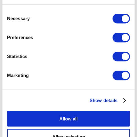
Tous les traitements sont effectués par un établissement de
santé certifié en tourisme de santé.
Consent
Necessary
Selection
À propos de Nous
Comment Ça Marche
Guide Pré-Op
Preferences
Auteurs & évaluateurs
Flymedi Programme de Parrainage
Plans De Paiement
Carrières
Statistics
FAQ
Blog
Politique de confidentialité
Marketing
Termes et conditions
Politique d'annulation
Contactez-nous
Ajoutez votre clinique
Show details
Allow all
Allow selection