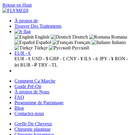
Retour en Haut
À propos de
Trouver Des Traitements
English
Deutsch
Romana
Español
Français
Italiano
Türkçe
Русский
EUR - €
EUR - €
USD - $
GBP - £
CNY - ¥
ILS - ₪
JPY - ¥
RON -
lei
RUB - ₽
TRY - TL
Comment Ça Marche
Guide Pré-Op
À propos de Nous
FAQ
Programme de Parrainage
Blog
Contactez-nous
Greffe De Cheveux
Chirurgie plastique
Chirurgie bariatrique