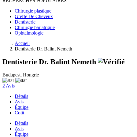
RECHERCHES POPULAIRES
Chirurgie plastique
Greffe De Cheveux
Dentisterie
Chirurgie bariatrique
Ophtalmologie
Accueil
Dentisterie Dr. Balint Nemeth
Dentisterie Dr. Balint Nemeth
Budapest, Hongrie
2 Avis
Détails
Avis
Équipe
Coût
Détails
Avis
Équipe