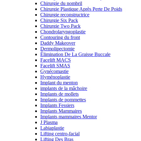
Chirurgie du nombril
Chirurgie Plastique Après Perte De Poids
Chirurgie reconstructrice
Chirurgie Six Pack
Chirurgie Two Pack
Chondrolaryngoplastie
Contouring du front
Daddy Makeover
Dermolipectomie
Élimination De La Graisse Buccale
Facelift MACS
Facelift SMAS
Gynécomastie
Hyménoplastie
Implant du menton
implants de la mâchoire
Implants de mollets
Implants de pommettes
Implants Fessiers
Implants Mammaires
Implants mammaires Mentor
J Plasma
Labiaplastie
Lifting centro-facial
Lifting Des Bras