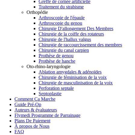
Greffe de cornée artificielle
Traitement du strabisme
Orthopédie
Arthroscopie de l'épaule
Arthroscopie du genou
Chirurgie D'allongement Des Membres
Chirurgie de la coiffe des rotateurs
Chirurgie de l'hallux valgus
Chirurgie de raccourcissement des membres
Chirurgie du canal carpien
Prothèse de genou
Prothèse de hanche
Oto-rhino-laryngologie
Ablation amygdales & adénoïdes
Chirurgie de féminisation de la voix
Chirurgie de masculinisation de la voix
Perforation septale
Septoplastie
Comment Ça Marche
Guide Pré-Op
Auteurs & évaluateurs
Flymedi Programme de Parrainage
Plans De Paiement
À propos de Nous
FAQ