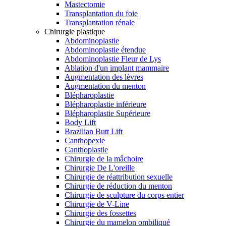
Mastectomie
Transplantation du foie
Transplantation rénale
Chirurgie plastique
Abdominoplastie
Abdominoplastie étendue
Abdominoplastie Fleur de Lys
Ablation d'un implant mammaire
Augmentation des lèvres
Augmentation du menton
Blépharoplastie
Blépharoplastie inférieure
Blépharoplastie Supérieure
Body Lift
Brazilian Butt Lift
Canthopexie
Canthoplastie
Chirurgie de la mâchoire
Chirurgie De L'oreille
Chirurgie de réattribution sexuelle
Chirurgie de réduction du menton
Chirurgie de sculpture du corps entier
Chirurgie de V-Line
Chirurgie des fossettes
Chirurgie du mamelon ombiliqué