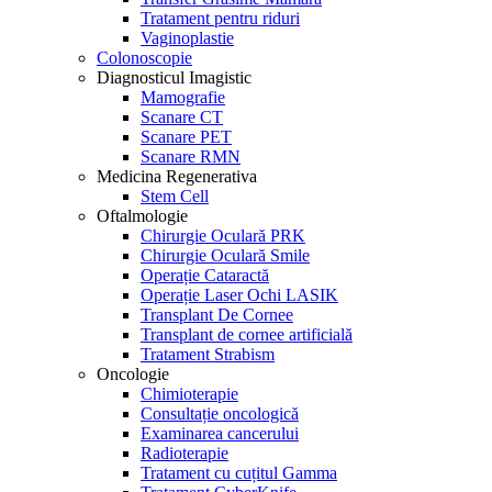
Tratament pentru riduri
Vaginoplastie
Colonoscopie
Diagnosticul Imagistic
Mamografie
Scanare CT
Scanare PET
Scanare RMN
Medicina Regenerativa
Stem Cell
Oftalmologie
Chirurgie Oculară PRK
Chirurgie Oculară Smile
Operație Cataractă
Operație Laser Ochi LASIK
Transplant De Cornee
Transplant de cornee artificială
Tratament Strabism
Oncologie
Chimioterapie
Consultație oncologică
Examinarea cancerului
Radioterapie
Tratament cu cuțitul Gamma