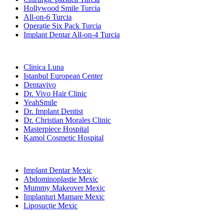
Hollywood Smile Turcia
All-on-6 Turcia
Operație Six Pack Turcia
Implant Dentar All-on-4 Turcia
Clinici Populare
Clinica Luna
Istanbul European Center
Dentavivo
Dr. Vivo Hair Clinic
YeahSmile
Dr. Implant Dentist
Dr. Christian Morales Clinic
Masterpiece Hospital
Kamol Cosmetic Hospital
Tratamente Populare în Mexic
Implant Dentar Mexic
Abdominoplastie Mexic
Mummy Makeover Mexic
Implanturi Mamare Mexic
Liposucție Mexic