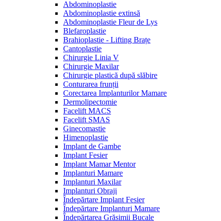
Abdominoplastie
Abdominoplastie extinsă
Abdominoplastie Fleur de Lys
Blefaroplastie
Brahioplastie - Lifting Brațe
Cantoplastie
Chirurgie Linia V
Chirurgie Maxilar
Chirurgie plastică după slăbire
Conturarea frunții
Corectarea Implanturilor Mamare
Dermolipectomie
Facelift MACS
Facelift SMAS
Ginecomastie
Himenoplastie
Implant de Gambe
Implant Fesier
Implant Mamar Mentor
Implanturi Mamare
Implanturi Maxilar
Implanturi Obraji
Îndepărtare Implant Fesier
Îndepărtare Implanturi Mamare
Îndepărtarea Grăsimii Bucale