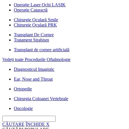
Operație Laser Ochi LASIK
Operație Cataractă
Chirurgie Oculară Smile
Chirurgie Oculară PRK
Transplant De Cornee
Tratament Strabism
Transplant de cornee artificială
Vedeți toate Procedurile Oftalmologie
Diagnosticul Imagistic
Ear, Nose and Throat
Ortopedie
Chirurgia Coloanei Vertebrale
Oncologie
CĂUTARE
ÎNCHIDE
X