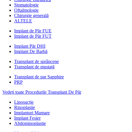
Stomatologie
Oftalmologie
Chirurgie generală
ALTELE
Implant de Păr FUE
Implant de Păr FUT
Implant Păr DHI
Implant De Barbă
Transplant de sprâncene
Transplant de mustață
Transplant de par Sapphire
PRP
Vedeți toate Procedurile Transplant De Păr
Liposucție
Rinoplastie
Implanturi Mamare
Implant Fesier
Abdominoplastie