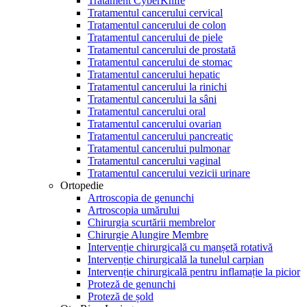
Tratament CyberKnife
Tratamentul cancerului cervical
Tratamentul cancerului de colon
Tratamentul cancerului de piele
Tratamentul cancerului de prostată
Tratamentul cancerului de stomac
Tratamentul cancerului hepatic
Tratamentul cancerului la rinichi
Tratamentul cancerului la sâni
Tratamentul cancerului oral
Tratamentul cancerului ovarian
Tratamentul cancerului pancreatic
Tratamentul cancerului pulmonar
Tratamentul cancerului vaginal
Tratamentul cancerului vezicii urinare
Ortopedie
Artroscopia de genunchi
Artroscopia umărului
Chirurgia scurtării membrelor
Chirurgie Alungire Membre
Intervenție chirurgicală cu manșetă rotativă
Intervenție chirurgicală la tunelul carpian
Intervenție chirurgicală pentru inflamație la picior
Proteză de genunchi
Proteză de șold