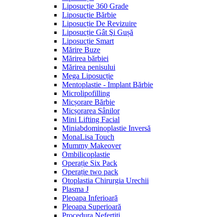
Liposucție 360 Grade
Liposucție Bărbie
Liposucție De Revizuire
Liposucție Gât Şi Gușă
Liposucție Smart
Mărire Buze
Mărirea bărbiei
Mărirea penisului
Mega Liposucție
Mentoplastie - Implant Bărbie
Microlipofilling
Micșorare Bărbie
Micșorarea Sânilor
Mini Lifting Facial
Miniabdominoplastie Inversă
MonaLisa Touch
Mummy Makeover
Ombilicoplastie
Operație Six Pack
Operație two pack
Otoplastia Chirurgia Urechii
Plasma J
Pleoapa Inferioară
Pleoapa Superioară
Procedura Nefertiti