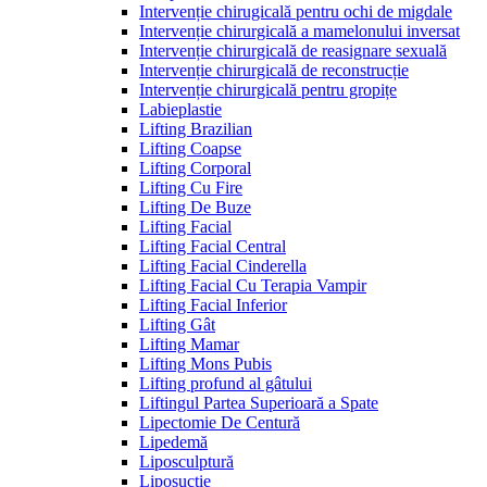
Intervenție chirugicală pentru ochi de migdale
Intervenție chirurgicală a mamelonului inversat
Intervenție chirurgicală de reasignare sexuală
Intervenție chirurgicală de reconstrucție
Intervenție chirurgicală pentru gropițe
Labieplastie
Lifting Brazilian
Lifting Coapse
Lifting Corporal
Lifting Cu Fire
Lifting De Buze
Lifting Facial
Lifting Facial Central
Lifting Facial Cinderella
Lifting Facial Cu Terapia Vampir
Lifting Facial Inferior
Lifting Gât
Lifting Mamar
Lifting Mons Pubis
Lifting profund al gâtului
Liftingul Partea Superioară a Spate
Lipectomie De Centură
Lipedemă
Liposculptură
Liposucție