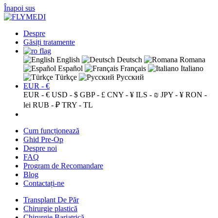
Înapoi sus
Despre
Găsiți tratamente
English
Deutsch
Romana
Español
Français
Italiano
Türkçe
Русский
EUR - €
EUR - €
USD - $
GBP - £
CNY - ¥
ILS - ₪
JPY - ¥
RON -
lei
RUB - ₽
TRY - TL
Cum funcționează
Ghid Pre-Op
Despre noi
FAQ
Program de Recomandare
Blog
Contactați-ne
Transplant De Păr
Chirurgie plastică
Chirurgie Bariatrică