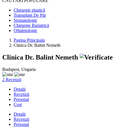
CĂUTĂRI POPULARE
Chirurgie plastică
Transplant De Păr
Stomatologie
Chirurgie Bariatrică
Oftalmologie
Pagina Principala
Clinica Dr. Balint Nemeth
Clinica Dr. Balint Nemeth
Budapest, Ungaria
2 Recenzii
Detalii
Recenzii
Personal
Cost
Detalii
Recenzii
Personal