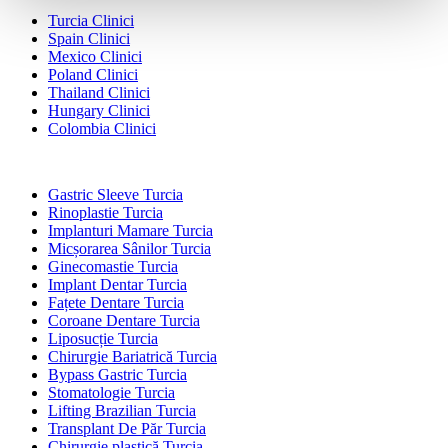
Turcia Clinici
Spain Clinici
Mexico Clinici
Poland Clinici
Thailand Clinici
Hungary Clinici
Colombia Clinici
Tratamente Populare în Turcia
Gastric Sleeve Turcia
Rinoplastie Turcia
Implanturi Mamare Turcia
Micșorarea Sânilor Turcia
Ginecomastie Turcia
Implant Dentar Turcia
Fațete Dentare Turcia
Coroane Dentare Turcia
Liposucție Turcia
Chirurgie Bariatrică Turcia
Bypass Gastric Turcia
Stomatologie Turcia
Lifting Brazilian Turcia
Transplant De Păr Turcia
Chirurgie plastică Turcia