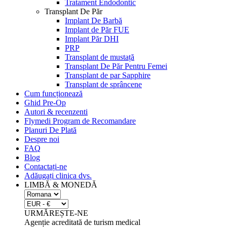
Tratament Endodontic
Transplant De Păr
Implant De Barbă
Implant de Păr FUE
Implant Păr DHI
PRP
Transplant de mustață
Transplant De Păr Pentru Femei
Transplant de par Sapphire
Transplant de sprâncene
Cum funcționează
Ghid Pre-Op
Autori & recenzenti
Flymedi Program de Recomandare
Planuri De Plată
Despre noi
FAQ
Blog
Contactați-ne
Adăugați clinica dvs.
LIMBĂ & MONEDĂ
URMĂREȘTE-NE
Agenție acreditată de turism medical