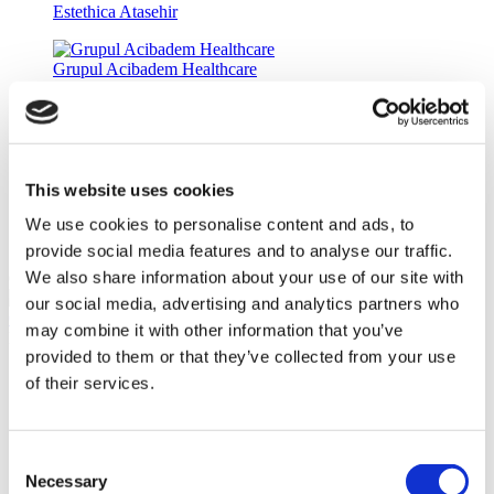
Estethica Atasehir
Grupul Acibadem Healthcare
DentGroup Maslak
Spitalul Medical Park Gaziosmanpasa
This website uses cookies
We use cookies to personalise content and ads, to
Spitalul Ethica Incirli
provide social media features and to analyse our traffic.
We also share information about your use of our site with
Clinica Dr. Balint Nemeth
10.0
(2)
our social media, advertising and analytics partners who
Obțineți o ofertă
may combine it with other information that you’ve
Flymedi
provided to them or that they’ve collected from your use
TÜRSAB – Tranzacțiile pe flymedi.com sunt gestionate de
of their services.
MIRAC SARA TOURISM, o agenție de turism din Grupa A
înregistrată la TÜRSAB (Certificat Nr.: 12276).
Toate tratamentele sunt efectuate de o instituție de sănătate
certificată în turism medical.
Consent
Necessary
Selection