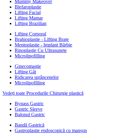
Mummy Makeover
Blefaroplastie
Lifting Facial
Lifting Mamar
Lifting Brazilian
Lifting Corporal
Brahioplastie - Lifting Brațe
Mentoplastie - Implant Bărbie
Rinoplastie Cu Ultrasunete
Microlipofilling
Ginecomastie
Lifting Gât
Ridicarea sprâncenelor
Microlipofilling
Vedeți toate Procedurile Chirurgie plastică
Bypass Gastric
Gastric Sleeve
Balonul Gastric
Bandă Gastrică
Gastroplastie endoscopică cu manșon