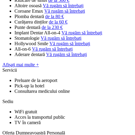
Ridicare de sinus
de la 500 €
Altoire osoasă
Vă rugăm să întrebați
Coroane Emax
Vă rugăm să întrebați
Plomba dentară
de la 80 €
Curățarea dinților
de la 60 €
Punte dentară
de la 230 €
Implant Dentar All-on-4
Vă rugăm să întrebați
Stomatologie
Vă rugăm să întrebați
Hollywood Smile
Vă rugăm să întrebați
All-on-6
Vă rugăm să întrebați
Aderare dentară
Vă rugăm să întrebați
Afișați mai multe +
Servicii
Preluare de la aeroport
Pick-up la hotel
Consultarea medicului online
Sediu
WiFi gratuit
Acces la transportul public
TV în cameră
Oferta Dumneavoastră Personală