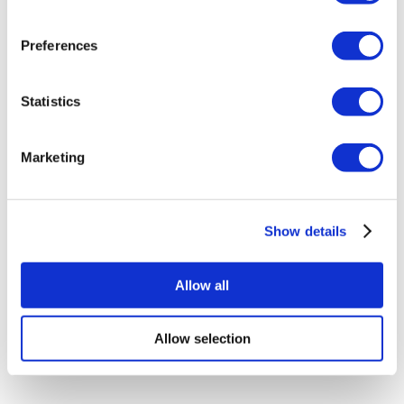
Despre noi
Cum funcționează
Preferences
Ghid Pre-Op
Autori & recenzenti
Flymedi Program de Recomandare
Planuri De Plată
Statistics
Carieră
FAQ
Blog
Marketing
Politica de confidențialitate
Termeni și condiții
Politica de anulare
Contactați-ne
Adăugați clinica dvs.
Show details
Allow all
Allow selection
Destinații Populare