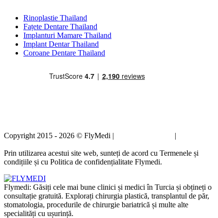
Tratamente Populare în Thailand
Rinoplastie Thailand
Fațete Dentare Thailand
Implanturi Mamare Thailand
Implant Dentar Thailand
Coroane Dentare Thailand
Copyright 2015 - 2026 © FlyMedi |
Termeni și condiții
|
Politica de
confidențialitate
Prin utilizarea acestui site web, sunteți de acord cu Termenele și
condițiile și cu Politica de confidențialitate Flymedi.
Flymedi: Găsiți cele mai bune clinici și medici în Turcia și obțineți o
consultație gratuită. Explorați chirurgia plastică, transplantul de păr,
stomatologia, procedurile de chirurgie bariatrică și multe alte
specialități cu ușurință.