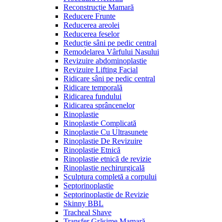
Reconstrucție Mamară
Reducere Frunte
Reducerea areolei
Reducerea feselor
Reducție sâni pe pedic central
Remodelarea Vârfului Nasului
Revizuire abdominoplastie
Revizuire Lifting Facial
Ridicare sâni pe pedic central
Ridicare temporală
Ridicarea fundului
Ridicarea sprâncenelor
Rinoplastie
Rinoplastie Complicată
Rinoplastie Cu Ultrasunete
Rinoplastie De Revizuire
Rinoplastie Etnică
Rinoplastie etnică de revizie
Rinoplastie nechirurgicală
Sculptura completă a corpului
Septorinoplastie
Septorinoplastie de Revizie
Skinny BBL
Tracheal Shave
Transfer Grăsime Mamară