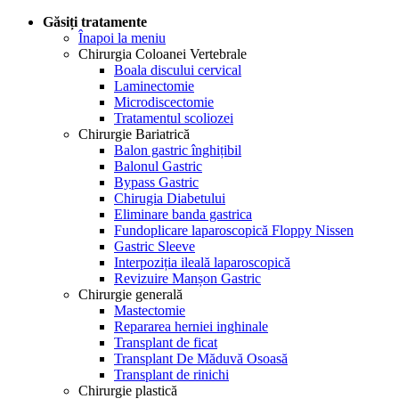
Găsiți tratamente
Înapoi la meniu
Chirurgia Coloanei Vertebrale
Boala discului cervical
Laminectomie
Microdiscectomie
Tratamentul scoliozei
Chirurgie Bariatrică
Balon gastric înghițibil
Balonul Gastric
Bypass Gastric
Chirugia Diabetului
Eliminare banda gastrica
Fundoplicare laparoscopică Floppy Nissen
Gastric Sleeve
Interpoziția ileală laparoscopică
Revizuire Manșon Gastric
Chirurgie generală
Mastectomie
Repararea herniei inghinale
Transplant de ficat
Transplant De Măduvă Osoasă
Transplant de rinichi
Chirurgie plastică