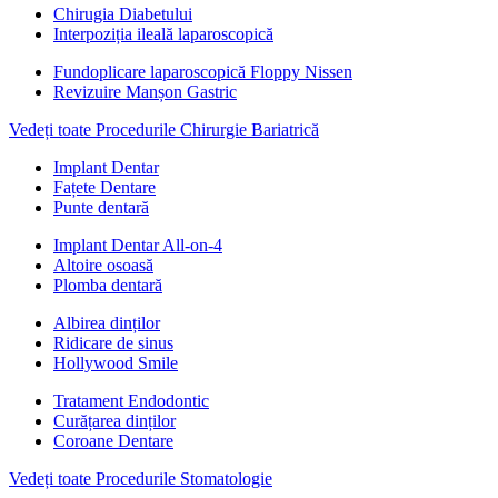
Chirugia Diabetului
Interpoziția ileală laparoscopică
Fundoplicare laparoscopică Floppy Nissen
Revizuire Manșon Gastric
Vedeți toate Procedurile Chirurgie Bariatrică
Implant Dentar
Fațete Dentare
Punte dentară
Implant Dentar All-on-4
Altoire osoasă
Plomba dentară
Albirea dinților
Ridicare de sinus
Hollywood Smile
Tratament Endodontic
Curățarea dinților
Coroane Dentare
Vedeți toate Procedurile Stomatologie