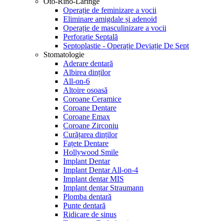
Oto-Rino-Laringe
Operație de feminizare a vocii
Eliminare amigdale și adenoid
Operație de masculinizare a vocii
Perforație Septală
Septoplastie - Operație Deviație De Sept
Stomatologie
Aderare dentară
Albirea dinților
All-on-6
Altoire osoasă
Coroane Ceramice
Coroane Dentare
Coroane Emax
Coroane Zirconiu
Curățarea dinților
Fațete Dentare
Hollywood Smile
Implant Dentar
Implant Dentar All-on-4
Implant dentar MIS
Implant dentar Straumann
Plomba dentară
Punte dentară
Ridicare de sinus