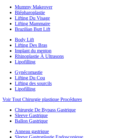
Mummy Makeover
Blépharoplastie
Lifting Du Visage
Lifting Mammaire
Brazilian Butt Lift
Body Lift
Lifting Des Bras
Implant du menton
Rhinoplastie À Ultrasons
Lipofilling
Gynécomastie
Lifting Du Cou
Lifting des sourcils
Lipofilling
Voir Tout Chirurgie plastique Procédures
Chirurgie De Bypass Gastrique
Sleeve Gastrique
Ballon Gastrique
Anneau gastrique
Sleeve Gastroplastie Endoscopique