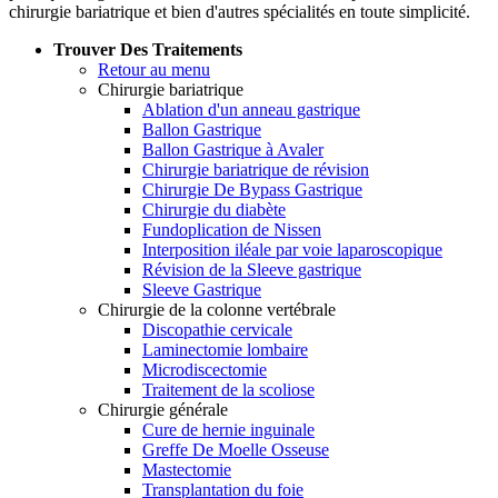
chirurgie bariatrique et bien d'autres spécialités en toute simplicité.
Trouver Des Traitements
Retour au menu
Chirurgie bariatrique
Ablation d'un anneau gastrique
Ballon Gastrique
Ballon Gastrique à Avaler
Chirurgie bariatrique de révision
Chirurgie De Bypass Gastrique
Chirurgie du diabète
Fundoplication de Nissen
Interposition iléale par voie laparoscopique
Révision de la Sleeve gastrique
Sleeve Gastrique
Chirurgie de la colonne vertébrale
Discopathie cervicale
Laminectomie lombaire
Microdiscectomie
Traitement de la scoliose
Chirurgie générale
Cure de hernie inguinale
Greffe De Moelle Osseuse
Mastectomie
Transplantation du foie