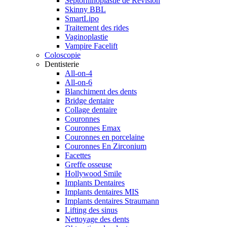
Septorhinoplastie de Révision
Skinny BBL
SmartLipo
Traitement des rides
Vaginoplastie
Vampire Facelift
Coloscopie
Dentisterie
All-on-4
All-on-6
Blanchiment des dents
Bridge dentaire
Collage dentaire
Couronnes
Couronnes Emax
Couronnes en porcelaine
Couronnes En Zirconium
Facettes
Greffe osseuse
Hollywood Smile
Implants Dentaires
Implants dentaires MIS
Implants dentaires Straumann
Lifting des sinus
Nettoyage des dents