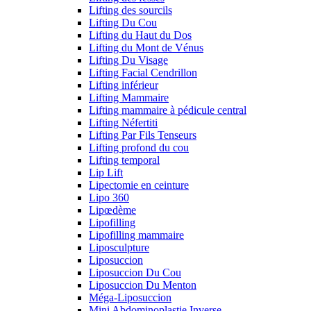
Lifting des sourcils
Lifting Du Cou
Lifting du Haut du Dos
Lifting du Mont de Vénus
Lifting Du Visage
Lifting Facial Cendrillon
Lifting inférieur
Lifting Mammaire
Lifting mammaire à pédicule central
Lifting Néfertiti
Lifting Par Fils Tenseurs
Lifting profond du cou
Lifting temporal
Lip Lift
Lipectomie en ceinture
Lipo 360
Lipœdème
Lipofilling
Lipofilling mammaire
Liposculpture
Liposuccion
Liposuccion Du Cou
Liposuccion Du Menton
Méga-Liposuccion
Mini Abdominoplastie Inverse