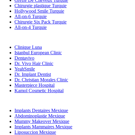
Greffe De Cheveux Turquie
Chirurgie plastique Turquie
Hollywood Smile Turquie
All-on-6 Turquie
Chirurgie Six Pack Turquie
All-on-4 Turquie
Cliniques Populaires
Clinique Luna
Istanbul European Clinic
Dentavivo
Dr. Vivo Hair Clinic
YeahSmile
Dr. Implant Dentist
Dr. Christian Morales Clinic
Masterpiece Hospital
Kamol Cosmetic Hospital
Traitements Populaires en Mexique
Implants Dentaires Mexique
Abdominoplastie Mexique
Mummy Makeover Mexique
Implants Mammaires Mexique
Liposuccion Mexique