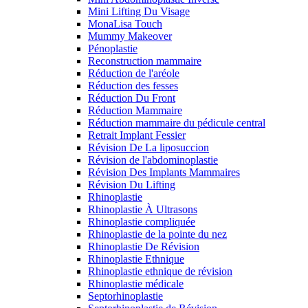
Mini Lifting Du Visage
MonaLisa Touch
Mummy Makeover
Pénoplastie
Reconstruction mammaire
Réduction de l'aréole
Réduction des fesses
Réduction Du Front
Réduction Mammaire
Réduction mammaire du pédicule central
Retrait Implant Fessier
Révision De La liposuccion
Révision de l'abdominoplastie
Révision Des Implants Mammaires
Révision Du Lifting
Rhinoplastie
Rhinoplastie À Ultrasons
Rhinoplastie compliquée
Rhinoplastie de la pointe du nez
Rhinoplastie De Révision
Rhinoplastie Ethnique
Rhinoplastie ethnique de révision
Rhinoplastie médicale
Septorhinoplastie