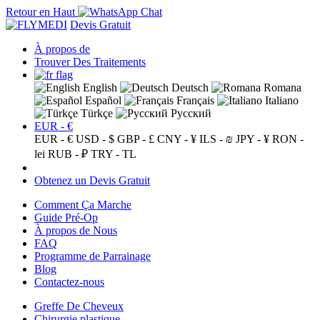
Retour en Haut
Devis Gratuit
À propos de
Trouver Des Traitements
English
Deutsch
Romana
Español
Français
Italiano
Türkçe
Русский
EUR - €
EUR - €
USD - $
GBP - £
CNY - ¥
ILS - ₪
JPY - ¥
RON -
lei
RUB - ₽
TRY - TL
Obtenez un Devis Gratuit
Comment Ça Marche
Guide Pré-Op
À propos de Nous
FAQ
Programme de Parrainage
Blog
Contactez-nous
Greffe De Cheveux
Chirurgie plastique