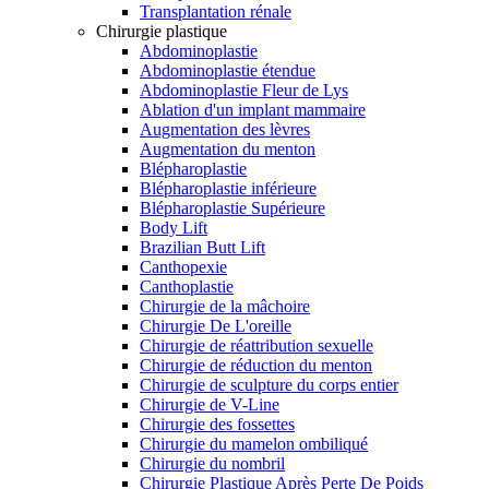
Transplantation rénale
Chirurgie plastique
Abdominoplastie
Abdominoplastie étendue
Abdominoplastie Fleur de Lys
Ablation d'un implant mammaire
Augmentation des lèvres
Augmentation du menton
Blépharoplastie
Blépharoplastie inférieure
Blépharoplastie Supérieure
Body Lift
Brazilian Butt Lift
Canthopexie
Canthoplastie
Chirurgie de la mâchoire
Chirurgie De L'oreille
Chirurgie de réattribution sexuelle
Chirurgie de réduction du menton
Chirurgie de sculpture du corps entier
Chirurgie de V-Line
Chirurgie des fossettes
Chirurgie du mamelon ombiliqué
Chirurgie du nombril
Chirurgie Plastique Après Perte De Poids