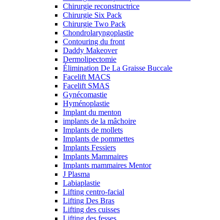
Chirurgie reconstructrice
Chirurgie Six Pack
Chirurgie Two Pack
Chondrolaryngoplastie
Contouring du front
Daddy Makeover
Dermolipectomie
Élimination De La Graisse Buccale
Facelift MACS
Facelift SMAS
Gynécomastie
Hyménoplastie
Implant du menton
implants de la mâchoire
Implants de mollets
Implants de pommettes
Implants Fessiers
Implants Mammaires
Implants mammaires Mentor
J Plasma
Labiaplastie
Lifting centro-facial
Lifting Des Bras
Lifting des cuisses
Lifting des fesses