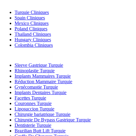
Destinations Populaires
Turquie Cliniques
Spain Cliniques
Mexico Cliniques
Poland Cliniques
Thailand Cliniques
Hungary Cliniques
Colombia Cliniques
Traitements Populaires en Turquie
Sleeve Gastrique Turquie
Rhinoplastie Turquie
Implants Mammaires Turquie
Réduction Mammaire Turquie
Gynécomastie Turquie
Implants Dentaires Turquie
Facettes Turquie
Couronnes Turquie
Liposuccion Turquie
Chirurgie bariatrique Turquie
Chirurgie De Bypass Gastrique Turquie
Dentisterie Turquie
Brazilian Butt Lift Turquie