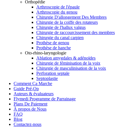
Orthopédie
Arthroscopie de l'épaule
Arthroscopie du genou
Chirurgie D'allongement Des Membres
Chirurgie de la coiffe des rotateurs
Chirurgie de l'hallux valgus
Chirurgie de raccourcissement des membres
Chirurgie du canal carpien
Prothèse de genou
Prothèse de hanche
Oto-rhino-laryngologie
Ablation amygdales & adénoïdes
Chirurgie de féminisation de la voix
Chirurgie de masculinisation de la voix
Perforation septale
Septoplastie
Comment Ça Marche
Guide Pré-Op
Auteurs & évaluateurs
Flymedi Programme de Parrainage
Plans De Paiement
À propos de Nous
FAQ
Blog
Contactez-nous