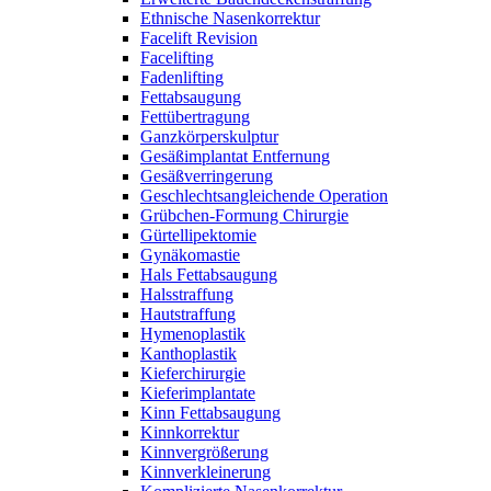
Ethnische Nasenkorrektur
Facelift Revision
Facelifting
Fadenlifting
Fettabsaugung
Fettübertragung
Ganzkörperskulptur
Gesäßimplantat Entfernung
Gesäßverringerung
Geschlechtsangleichende Operation
Grübchen-Formung Chirurgie
Gürtellipektomie
Gynäkomastie
Hals Fettabsaugung
Halsstraffung
Hautstraffung
Hymenoplastik
Kanthoplastik
Kieferchirurgie
Kieferimplantate
Kinn Fettabsaugung
Kinnkorrektur
Kinnvergrößerung
Kinnverkleinerung