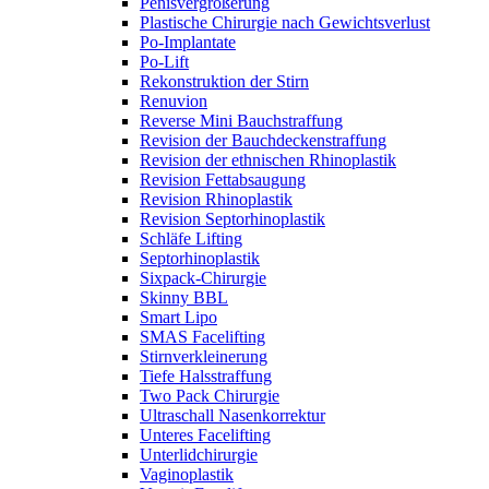
Penisvergrößerung
Plastische Chirurgie nach Gewichtsverlust
Po-Implantate
Po-Lift
Rekonstruktion der Stirn
Renuvion
Reverse Mini Bauchstraffung
Revision der Bauchdeckenstraffung
Revision der ethnischen Rhinoplastik
Revision Fettabsaugung
Revision Rhinoplastik
Revision Septorhinoplastik
Schläfe Lifting
Septorhinoplastik
Sixpack-Chirurgie
Skinny BBL
Smart Lipo
SMAS Facelifting
Stirnverkleinerung
Tiefe Halsstraffung
Two Pack Chirurgie
Ultraschall Nasenkorrektur
Unteres Facelifting
Unterlidchirurgie
Vaginoplastik