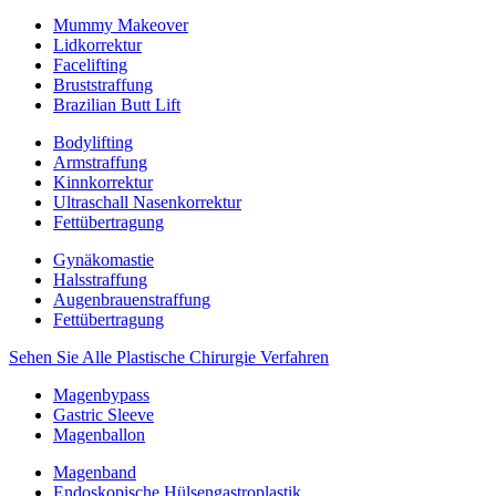
Mummy Makeover
Lidkorrektur
Facelifting
Bruststraffung
Brazilian Butt Lift
Bodylifting
Armstraffung
Kinnkorrektur
Ultraschall Nasenkorrektur
Fettübertragung
Gynäkomastie
Halsstraffung
Augenbrauenstraffung
Fettübertragung
Sehen Sie Alle Plastische Chirurgie Verfahren
Magenbypass
Gastric Sleeve
Magenballon
Magenband
Endoskopische Hülsengastroplastik