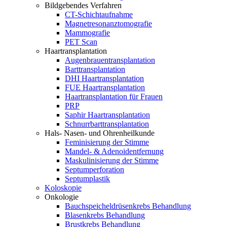
Bildgebendes Verfahren
CT-Schichtaufnahme
Magnetresonanztomografie
Mammografie
PET Scan
Haartransplantation
Augenbrauentransplantation
Barttransplantation
DHI Haartransplantation
FUE Haartransplantation
Haartransplantation für Frauen
PRP
Saphir Haartransplantation
Schnurrbarttransplantation
Hals- Nasen- und Ohrenheilkunde
Feminisierung der Stimme
Mandel- & Adenoidentfernung
Maskulinisierung der Stimme
Septumperforation
Septumplastik
Koloskopie
Onkologie
Bauchspeicheldrüsenkrebs Behandlung
Blasenkrebs Behandlung
Brustkrebs Behandlung