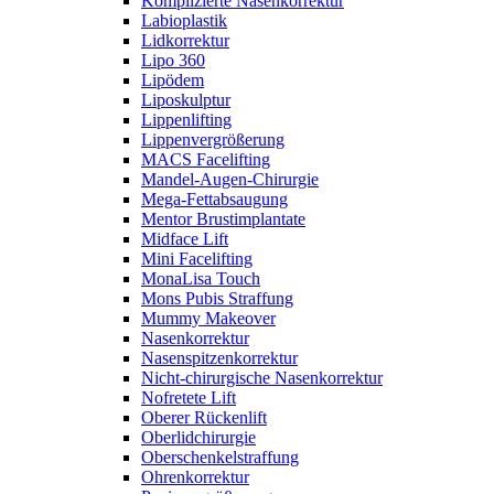
Komplizierte Nasenkorrektur
Labioplastik
Lidkorrektur
Lipo 360
Lipödem
Liposkulptur
Lippenlifting
Lippenvergrößerung
MACS Facelifting
Mandel-Augen-Chirurgie
Mega-Fettabsaugung
Mentor Brustimplantate
Midface Lift
Mini Facelifting
MonaLisa Touch
Mons Pubis Straffung
Mummy Makeover
Nasenkorrektur
Nasenspitzenkorrektur
Nicht-chirurgische Nasenkorrektur
Nofretete Lift
Oberer Rückenlift
Oberlidchirurgie
Oberschenkelstraffung
Ohrenkorrektur