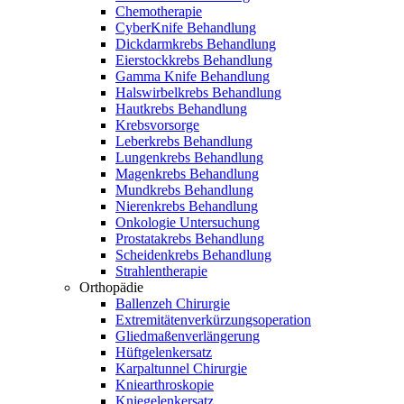
Chemotherapie
CyberKnife Behandlung
Dickdarmkrebs Behandlung
Eierstockkrebs Behandlung
Gamma Knife Behandlung
Halswirbelkrebs Behandlung
Hautkrebs Behandlung
Krebsvorsorge
Leberkrebs Behandlung
Lungenkrebs Behandlung
Magenkrebs Behandlung
Mundkrebs Behandlung
Nierenkrebs Behandlung
Onkologie Untersuchung
Prostatakrebs Behandlung
Scheidenkrebs Behandlung
Strahlentherapie
Orthopädie
Ballenzeh Chirurgie
Extremitätenverkürzungsoperation
Gliedmaßenverlängerung
Hüftgelenkersatz
Karpaltunnel Chirurgie
Kniearthroskopie
Kniegelenkersatz