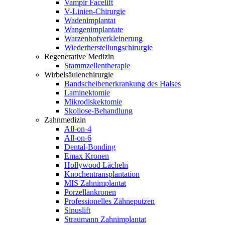
Vampir Facelift
V-Linien-Chirurgie
Wadenimplantat
Wangenimplantate
Warzenhofverkleinerung
Wiederherstellungschirurgie
Regenerative Medizin
Stammzellentherapie
Wirbelsäulenchirurgie
Bandscheibenerkrankung des Halses
Laminektomie
Mikrodiskektomie
Skoliose-Behandlung
Zahnmedizin
All-on-4
All-on-6
Dental-Bonding
Emax Kronen
Hollywood Lächeln
Knochentransplantation
MIS Zahnimplantat
Porzellankronen
Professionelles Zähneputzen
Sinuslift
Straumann Zahnimplantat