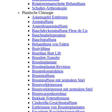
Rotatorenmanschette Behandlung
Schulter-Arthroskopie
Plastische Chirurgie
Adamsapfel Entfernen
Armstraffung
Augenbrauenstraffung
Bauchdeckenstraffung Fleur de Lis
Bauchnabeloperation
Bauchstraffung
Behandlung von Falten
Bodylifting
Brazilian Butt Lift
Brustfett-Transfer
Brustimplantate
Brustimplantat-Revision
Brustrekonstruktion
Bruststraffung
Bruststraffung mit zentralem Stiel
Brustverkleinerung
Brustverkleinerung mit zentralem Stiel
Brustwarzenkorrektur
Bukkale Fettentfernung
Cinderella-Gesichtsstraffung
Entfernung von Brustimplantaten
Erweiterte Bauchdeckenstraffung