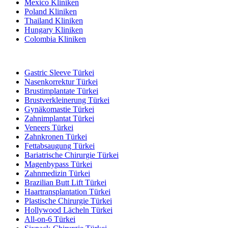
Mexico Kliniken
Poland Kliniken
Thailand Kliniken
Hungary Kliniken
Colombia Kliniken
Beliebte Behandlungen in Türkei
Gastric Sleeve Türkei
Nasenkorrektur Türkei
Brustimplantate Türkei
Brustverkleinerung Türkei
Gynäkomastie Türkei
Zahnimplantat Türkei
Veneers Türkei
Zahnkronen Türkei
Fettabsaugung Türkei
Bariatrische Chirurgie Türkei
Magenbypass Türkei
Zahnmedizin Türkei
Brazilian Butt Lift Türkei
Haartransplantation Türkei
Plastische Chirurgie Türkei
Hollywood Lächeln Türkei
All-on-6 Türkei