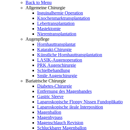
Back to Menu
Allgemeine Chirurgie
Inguinalhernie Operation
Knochenmarktransplantation
Lebertransplantation
Mastektomie
Nierentransplantation
Augenpflege
Hornhauttransplantat
Katarakt-Chirurgie
Künstliche Hornhauttransplantation
LASIK-Augenoperation
PRK Augenchirurgie
Schielbehandlung
Smile Augenchirurgie
Bariatrische Chirurgie
Diabetes-Chirurgie
Entfernung des Magenbandes
Gastric Sleeve
Laparoskopische Floppy Nissen Fundoplikatio
Laparoskopische ileale Interposition
Magenballon
Magenbypass
Magenschlauch Revision
Schluckbarer Magenballon