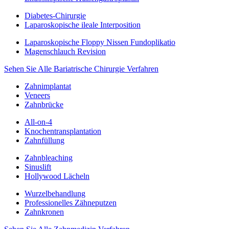
Diabetes-Chirurgie
Laparoskopische ileale Interposition
Laparoskopische Floppy Nissen Fundoplikatio
Magenschlauch Revision
Sehen Sie Alle Bariatrische Chirurgie Verfahren
Zahnimplantat
Veneers
Zahnbrücke
All-on-4
Knochentransplantation
Zahnfüllung
Zahnbleaching
Sinuslift
Hollywood Lächeln
Wurzelbehandlung
Professionelles Zähneputzen
Zahnkronen