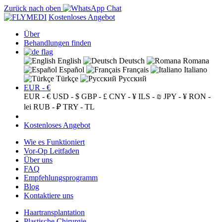
Zurück nach oben
Kostenloses Angebot
Über
Behandlungen finden
English
Deutsch
Romana
Español
Français
Italiano
Türkçe
Русский
EUR - €
EUR - €
USD - $
GBP - £
CNY - ¥
ILS - ₪
JPY - ¥
RON -
lei
RUB - ₽
TRY - TL
Kostenloses Angebot
Wie es Funktioniert
Vor-Op Leitfaden
Über uns
FAQ
Empfehlungsprogramm
Blog
Kontaktiere uns
Haartransplantation
Plastische Chirurgie