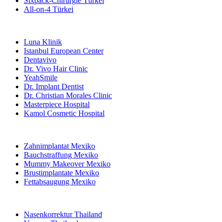
Sixpack-Chirurgie Türkei
All-on-4 Türkei
Beliebte Kliniken
Luna Klinik
Istanbul European Center
Dentavivo
Dr. Vivo Hair Clinic
YeahSmile
Dr. Implant Dentist
Dr. Christian Morales Clinic
Masterpiece Hospital
Kamol Cosmetic Hospital
Beliebte Behandlungen in Mexiko
Zahnimplantat Mexiko
Bauchstraffung Mexiko
Mummy Makeover Mexiko
Brustimplantate Mexiko
Fettabsaugung Mexiko
Beliebte Behandlungen in Thailand
Nasenkorrektur Thailand