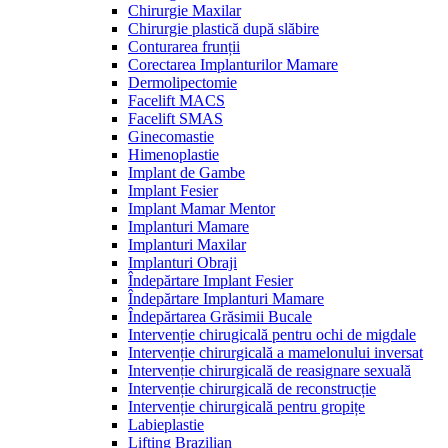
Chirurgie Maxilar
Chirurgie plastică după slăbire
Conturarea frunții
Corectarea Implanturilor Mamare
Dermolipectomie
Facelift MACS
Facelift SMAS
Ginecomastie
Himenoplastie
Implant de Gambe
Implant Fesier
Implant Mamar Mentor
Implanturi Mamare
Implanturi Maxilar
Implanturi Obraji
Îndepărtare Implant Fesier
Îndepărtare Implanturi Mamare
Îndepărtarea Grăsimii Bucale
Intervenție chirugicală pentru ochi de migdale
Intervenție chirurgicală a mamelonului inversat
Intervenție chirurgicală de reasignare sexuală
Intervenție chirurgicală de reconstrucție
Intervenție chirurgicală pentru gropițe
Labieplastie
Lifting Brazilian