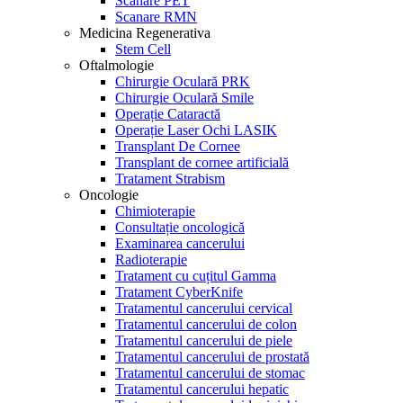
Scanare PET
Scanare RMN
Medicina Regenerativa
Stem Cell
Oftalmologie
Chirurgie Oculară PRK
Chirurgie Oculară Smile
Operație Cataractă
Operație Laser Ochi LASIK
Transplant De Cornee
Transplant de cornee artificială
Tratament Strabism
Oncologie
Chimioterapie
Consultație oncologică
Examinarea cancerului
Radioterapie
Tratament cu cuțitul Gamma
Tratament CyberKnife
Tratamentul cancerului cervical
Tratamentul cancerului de colon
Tratamentul cancerului de piele
Tratamentul cancerului de prostată
Tratamentul cancerului de stomac
Tratamentul cancerului hepatic