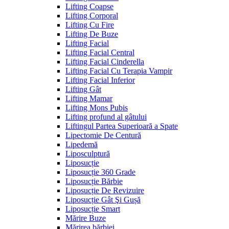
Lifting Coapse
Lifting Corporal
Lifting Cu Fire
Lifting De Buze
Lifting Facial
Lifting Facial Central
Lifting Facial Cinderella
Lifting Facial Cu Terapia Vampir
Lifting Facial Inferior
Lifting Gât
Lifting Mamar
Lifting Mons Pubis
Lifting profund al gâtului
Liftingul Partea Superioară a Spate
Lipectomie De Centură
Lipedemă
Liposculptură
Liposucție
Liposucție 360 Grade
Liposucție Bărbie
Liposucție De Revizuire
Liposucție Gât Şi Gușă
Liposucție Smart
Mărire Buze
Mărirea bărbiei