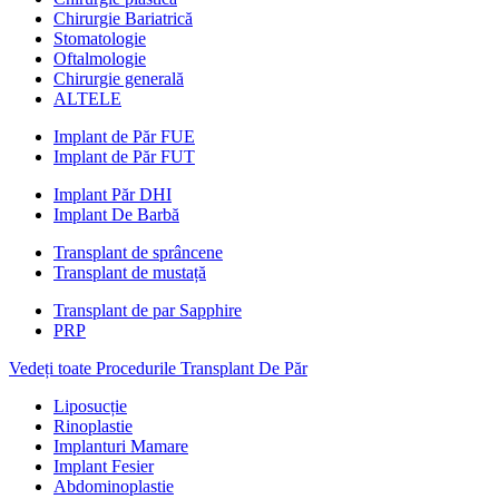
Chirurgie Bariatrică
Stomatologie
Oftalmologie
Chirurgie generală
ALTELE
Implant de Păr FUE
Implant de Păr FUT
Implant Păr DHI
Implant De Barbă
Transplant de sprâncene
Transplant de mustață
Transplant de par Sapphire
PRP
Vedeți toate Procedurile Transplant De Păr
Liposucție
Rinoplastie
Implanturi Mamare
Implant Fesier
Abdominoplastie