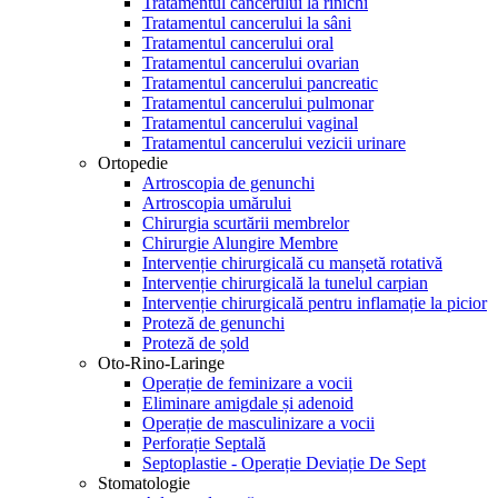
Tratamentul cancerului la rinichi
Tratamentul cancerului la sâni
Tratamentul cancerului oral
Tratamentul cancerului ovarian
Tratamentul cancerului pancreatic
Tratamentul cancerului pulmonar
Tratamentul cancerului vaginal
Tratamentul cancerului vezicii urinare
Ortopedie
Artroscopia de genunchi
Artroscopia umărului
Chirurgia scurtării membrelor
Chirurgie Alungire Membre
Intervenție chirurgicală cu manșetă rotativă
Intervenție chirurgicală la tunelul carpian
Intervenție chirurgicală pentru inflamație la picior
Proteză de genunchi
Proteză de șold
Oto-Rino-Laringe
Operație de feminizare a vocii
Eliminare amigdale și adenoid
Operație de masculinizare a vocii
Perforație Septală
Septoplastie - Operație Deviație De Sept
Stomatologie