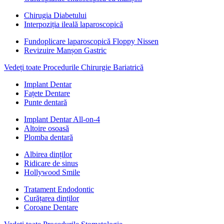
Chirugia Diabetului
Interpoziția ileală laparoscopică
Fundoplicare laparoscopică Floppy Nissen
Revizuire Manșon Gastric
Vedeți toate Procedurile Chirurgie Bariatrică
Implant Dentar
Fațete Dentare
Punte dentară
Implant Dentar All-on-4
Altoire osoasă
Plomba dentară
Albirea dinților
Ridicare de sinus
Hollywood Smile
Tratament Endodontic
Curățarea dinților
Coroane Dentare