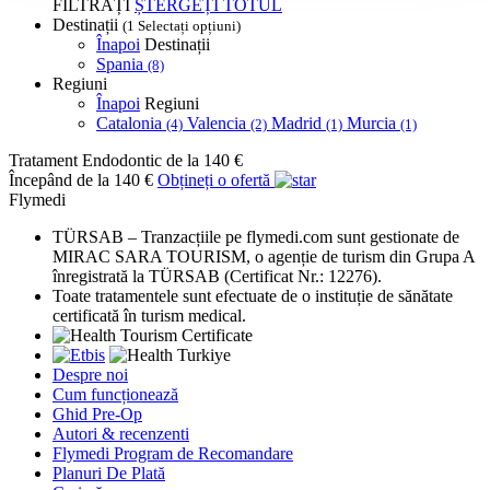
FILTRAȚI
ȘTERGEȚI TOTUL
Destinații
(1 Selectați opțiuni)
Înapoi
Destinații
Spania
(8)
Regiuni
Înapoi
Regiuni
Catalonia
Valencia
Madrid
Murcia
(4)
(2)
(1)
(1)
Tratament Endodontic
de la 140 €
Începând de la 140 €
Obțineți o ofertă
Flymedi
TÜRSAB – Tranzacțiile pe flymedi.com sunt gestionate de
MIRAC SARA TOURISM, o agenție de turism din Grupa A
înregistrată la TÜRSAB (Certificat Nr.: 12276).
Toate tratamentele sunt efectuate de o instituție de sănătate
certificată în turism medical.
Despre noi
Cum funcționează
Ghid Pre-Op
Autori & recenzenti
Flymedi Program de Recomandare
Planuri De Plată