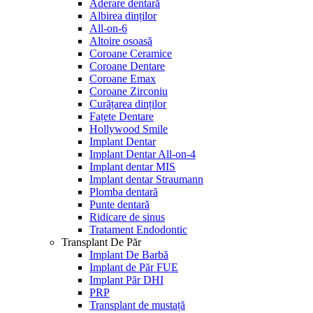
Aderare dentară
Albirea dinților
All-on-6
Altoire osoasă
Coroane Ceramice
Coroane Dentare
Coroane Emax
Coroane Zirconiu
Curățarea dinților
Fațete Dentare
Hollywood Smile
Implant Dentar
Implant Dentar All-on-4
Implant dentar MIS
Implant dentar Straumann
Plomba dentară
Punte dentară
Ridicare de sinus
Tratament Endodontic
Transplant De Păr
Implant De Barbă
Implant de Păr FUE
Implant Păr DHI
PRP
Transplant de mustață