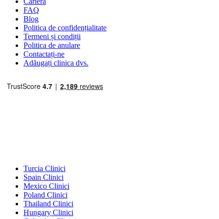
Carieră
FAQ
Blog
Politica de confidențialitate
Termeni și condiții
Politica de anulare
Contactați-ne
Adăugați clinica dvs.
Destinații Populare
Turcia Clinici
Spain Clinici
Mexico Clinici
Poland Clinici
Thailand Clinici
Hungary Clinici