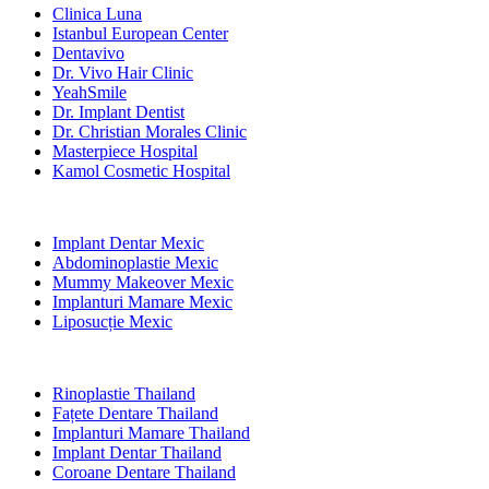
Clinica Luna
Istanbul European Center
Dentavivo
Dr. Vivo Hair Clinic
YeahSmile
Dr. Implant Dentist
Dr. Christian Morales Clinic
Masterpiece Hospital
Kamol Cosmetic Hospital
Tratamente Populare în Mexic
Implant Dentar Mexic
Abdominoplastie Mexic
Mummy Makeover Mexic
Implanturi Mamare Mexic
Liposucție Mexic
Tratamente Populare în Thailand
Rinoplastie Thailand
Fațete Dentare Thailand
Implanturi Mamare Thailand
Implant Dentar Thailand
Coroane Dentare Thailand