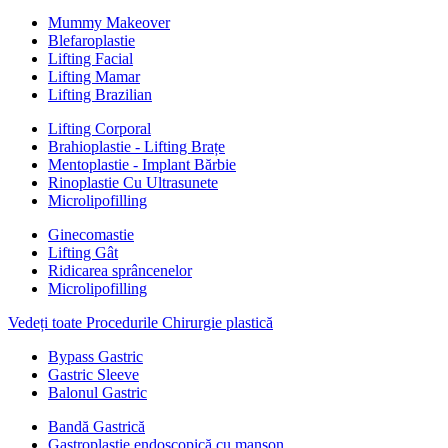
Mummy Makeover
Blefaroplastie
Lifting Facial
Lifting Mamar
Lifting Brazilian
Lifting Corporal
Brahioplastie - Lifting Brațe
Mentoplastie - Implant Bărbie
Rinoplastie Cu Ultrasunete
Microlipofilling
Ginecomastie
Lifting Gât
Ridicarea sprâncenelor
Microlipofilling
Vedeți toate Procedurile Chirurgie plastică
Bypass Gastric
Gastric Sleeve
Balonul Gastric
Bandă Gastrică
Gastroplastie endoscopică cu manșon