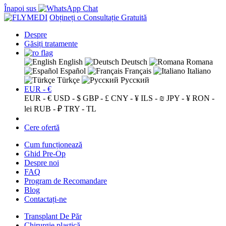
Înapoi sus
Obțineți o Consultație Gratuită
Despre
Găsiți tratamente
English
Deutsch
Romana
Español
Français
Italiano
Türkçe
Русский
EUR - €
EUR - €
USD - $
GBP - £
CNY - ¥
ILS - ₪
JPY - ¥
RON -
lei
RUB - ₽
TRY - TL
Cere ofertă
Cum funcționează
Ghid Pre-Op
Despre noi
FAQ
Program de Recomandare
Blog
Contactați-ne
Transplant De Păr
Chirurgie plastică