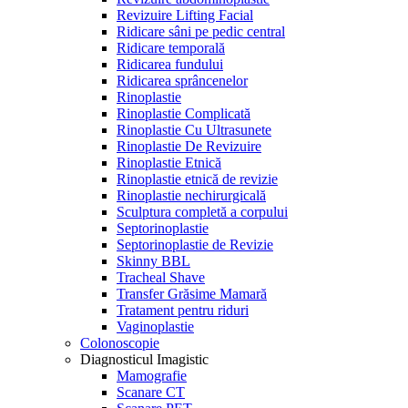
Revizuire Lifting Facial
Ridicare sâni pe pedic central
Ridicare temporală
Ridicarea fundului
Ridicarea sprâncenelor
Rinoplastie
Rinoplastie Complicată
Rinoplastie Cu Ultrasunete
Rinoplastie De Revizuire
Rinoplastie Etnică
Rinoplastie etnică de revizie
Rinoplastie nechirurgicală
Sculptura completă a corpului
Septorinoplastie
Septorinoplastie de Revizie
Skinny BBL
Tracheal Shave
Transfer Grăsime Mamară
Tratament pentru riduri
Vaginoplastie
Colonoscopie
Diagnosticul Imagistic
Mamografie
Scanare CT