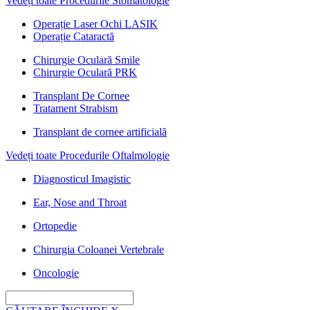
Vedeți toate Procedurile Stomatologie
Operație Laser Ochi LASIK
Operație Cataractă
Chirurgie Oculară Smile
Chirurgie Oculară PRK
Transplant De Cornee
Tratament Strabism
Transplant de cornee artificială
Vedeți toate Procedurile Oftalmologie
Diagnosticul Imagistic
Ear, Nose and Throat
Ortopedie
Chirurgia Coloanei Vertebrale
Oncologie