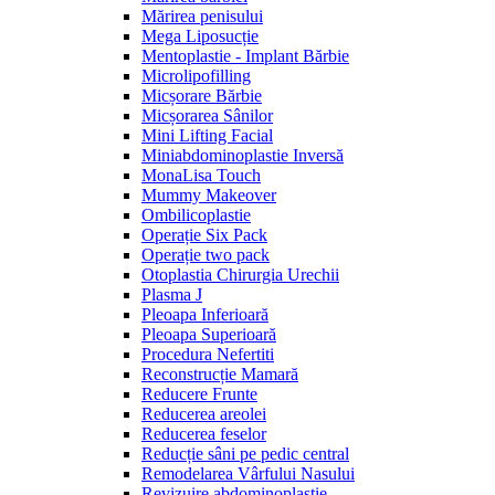
Mărirea penisului
Mega Liposucție
Mentoplastie - Implant Bărbie
Microlipofilling
Micșorare Bărbie
Micșorarea Sânilor
Mini Lifting Facial
Miniabdominoplastie Inversă
MonaLisa Touch
Mummy Makeover
Ombilicoplastie
Operație Six Pack
Operație two pack
Otoplastia Chirurgia Urechii
Plasma J
Pleoapa Inferioară
Pleoapa Superioară
Procedura Nefertiti
Reconstrucție Mamară
Reducere Frunte
Reducerea areolei
Reducerea feselor
Reducție sâni pe pedic central
Remodelarea Vârfului Nasului
Revizuire abdominoplastie