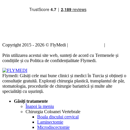
Copyright 2015 - 2026 © FlyMedi |
Termeni și condiții
|
Politica de
confidențialitate
Prin utilizarea acestui site web, sunteți de acord cu Termenele și
condițiile și cu Politica de confidențialitate Flymedi.
Flymedi: Găsiți cele mai bune clinici și medici în Turcia și obțineți o
consultație gratuită. Explorați chirurgia plastică, transplantul de păr,
stomatologia, procedurile de chirurgie bariatrică și multe alte
specialități cu ușurință.
Găsiți tratamente
Înapoi la meniu
Chirurgia Coloanei Vertebrale
Boala discului cervical
Laminectomie
Microdiscectomie