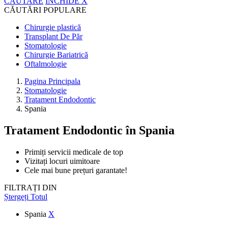
CĂUTARE
ÎNCHIDE
X
CĂUTĂRI POPULARE
Chirurgie plastică
Transplant De Păr
Stomatologie
Chirurgie Bariatrică
Oftalmologie
Pagina Principala
Stomatologie
Tratament Endodontic
Spania
Tratament Endodontic
în Spania
Primiți servicii medicale de top
Vizitați locuri uimitoare
Cele mai bune prețuri garantate!
FILTRAȚI DIN
Ștergeți Totul
Spania
X