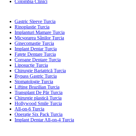
Colombia Clinici
Tratamente Populare în Turcia
Gastric Sleeve Turcia
Rinoplastie Turcia
Implanturi Mamare Turcia
Micșorarea Sânilor Turcia
Ginecomastie Turcia
Implant Dentar Turcia
Fațete Dentare Turcia
Coroane Dentare Turcia
Liposucție Turcia
Chirurgie Bariatrică Turcia
Bypass Gastric Turcia
Stomatologie Turcia
Lifting Brazilian Turcia
Transplant De Păr Turcia
Chirurgie plastică Turcia
Hollywood Smile Turcia
All-on-6 Turcia
Operație Six Pack Turcia
Implant Dentar All-on-4 Turcia
Clinici Populare