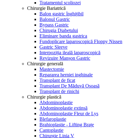
Tratamentul scoliozei
Chirurgie Bariatrică
Balon gastric înghițibil
Balonul Gastric
Bypass Gastric
Chirugia Diabetului
Eliminare banda gastrica
Fundoplicare laparoscopică Floppy Nissen
Gastric Sleeve
Interpoziția ileală laparoscopică
Revizuire Manșon Gastric
Chirurgie generală
Mastectomie
Repararea herniei inghinale
Transplant de ficat
Transplant De Măduvă Osoasă
Transplant de rinichi
Chirurgie plastică
Abdominoplastie
Abdominoplastie extinsă
Abdominoplastie Fleur de Lys
Blefaroplastie
Brahioplastie - Lifting Brațe
Cantoplastie
Chirurgie Linia V