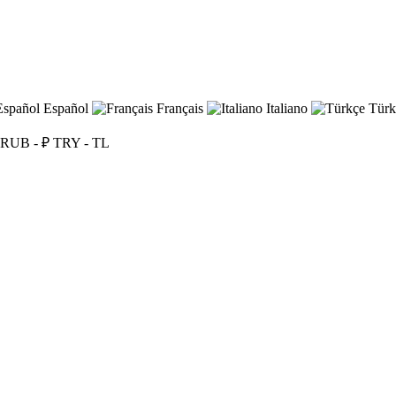
Español
Français
Italiano
Türk
RUB - ₽
TRY - TL