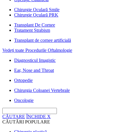
Chirurgie Oculară Smile
Chirurgie Oculară PRK
Transplant De Cornee
Tratament Strabism
Transplant de cornee artificială
Vedeți toate Procedurile Oftalmologie
Diagnosticul Imagistic
Ear, Nose and Throat
Ortopedie
Chirurgia Coloanei Vertebrale
Oncologie
CĂUTARE
ÎNCHIDE
X
CĂUTĂRI POPULARE
Chirurgie plastică