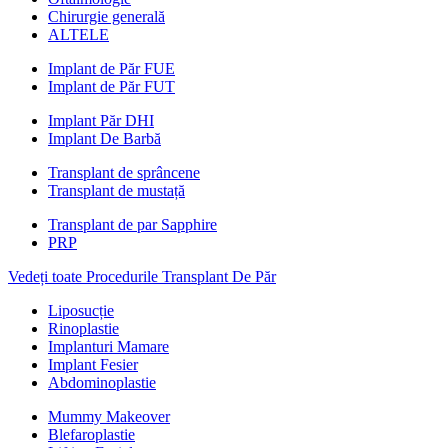
Chirurgie generală
ALTELE
Implant de Păr FUE
Implant de Păr FUT
Implant Păr DHI
Implant De Barbă
Transplant de sprâncene
Transplant de mustață
Transplant de par Sapphire
PRP
Vedeți toate Procedurile Transplant De Păr
Liposucție
Rinoplastie
Implanturi Mamare
Implant Fesier
Abdominoplastie
Mummy Makeover
Blefaroplastie