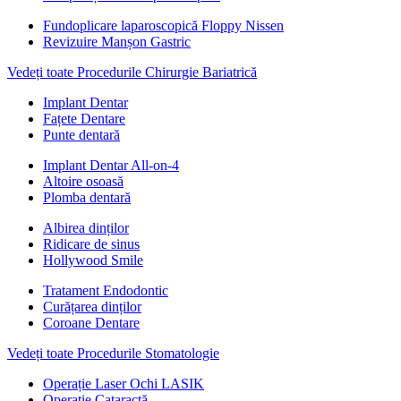
Fundoplicare laparoscopică Floppy Nissen
Revizuire Manșon Gastric
Vedeți toate Procedurile Chirurgie Bariatrică
Implant Dentar
Fațete Dentare
Punte dentară
Implant Dentar All-on-4
Altoire osoasă
Plomba dentară
Albirea dinților
Ridicare de sinus
Hollywood Smile
Tratament Endodontic
Curățarea dinților
Coroane Dentare
Vedeți toate Procedurile Stomatologie
Operație Laser Ochi LASIK
Operație Cataractă