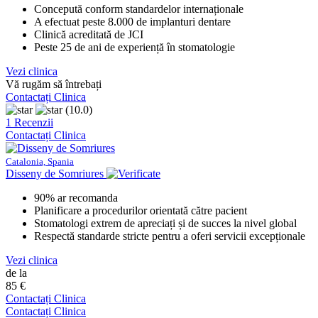
Concepută conform standardelor internaționale
A efectuat peste 8.000 de implanturi dentare
Clinică acreditată de JCI
Peste 25 de ani de experiență în stomatologie
Vezi clinica
Vă rugăm să întrebați
Contactați Clinica
(10.0)
1 Recenzii
Contactați Clinica
Catalonia, Spania
Disseny de Somriures
90% ar recomanda
Planificare a procedurilor orientată către pacient
Stomatologi extrem de apreciați și de succes la nivel global
Respectă standarde stricte pentru a oferi servicii excepționale
Vezi clinica
de la
85 €
Contactați Clinica
Contactați Clinica