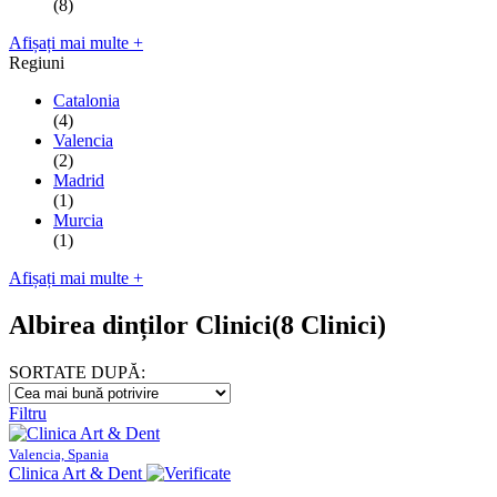
(8)
Afișați mai multe +
Regiuni
Catalonia
(4)
Valencia
(2)
Madrid
(1)
Murcia
(1)
Afișați mai multe +
Albirea dinților Clinici
(8 Clinici)
SORTATE DUPĂ:
Filtru
Valencia, Spania
Clinica Art & Dent