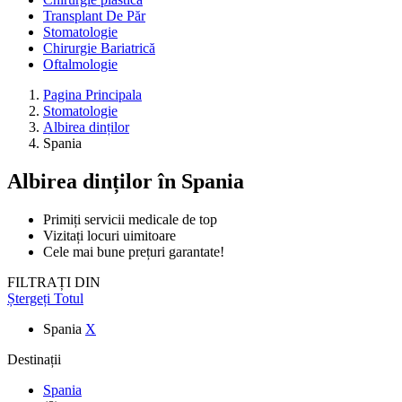
Transplant De Păr
Stomatologie
Chirurgie Bariatrică
Oftalmologie
Pagina Principala
Stomatologie
Albirea dinților
Spania
Albirea dinților
în Spania
Primiți servicii medicale de top
Vizitați locuri uimitoare
Cele mai bune prețuri garantate!
FILTRAȚI DIN
Ștergeți Totul
Spania
X
Destinații
Spania