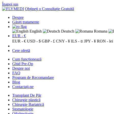
Înapoi sus
Obțineți o Consultație Gratuită
Despre
Găsiți tratamente
English
Deutsch
Romana
EUR - €
EUR - €
USD - $
GBP - £
CNY - ¥
ILS - ₪
JPY - ¥
RON - lei
Cere ofertă
Cum funcționează
Ghid Pre-Op
Despre noi
FAQ
Program de Recomandare
Blog
Contactați-ne
Transplant De Păr
Chirurgie plastică
Chirurgie Bariatrică
Stomatologie
Oftalmologie