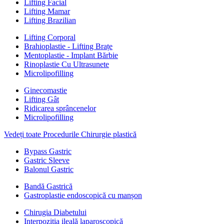
Lifting Facial
Lifting Mamar
Lifting Brazilian
Lifting Corporal
Brahioplastie - Lifting Brațe
Mentoplastie - Implant Bărbie
Rinoplastie Cu Ultrasunete
Microlipofilling
Ginecomastie
Lifting Gât
Ridicarea sprâncenelor
Microlipofilling
Vedeți toate Procedurile Chirurgie plastică
Bypass Gastric
Gastric Sleeve
Balonul Gastric
Bandă Gastrică
Gastroplastie endoscopică cu manșon
Chirugia Diabetului
Interpoziția ileală laparoscopică