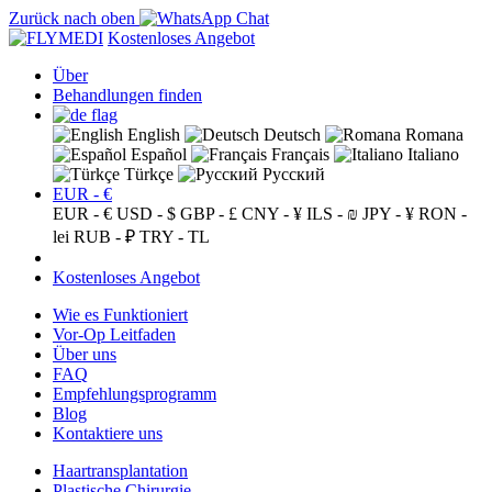
Zurück nach oben
Kostenloses Angebot
Über
Behandlungen finden
English
Deutsch
Romana
Español
Français
Italiano
Türkçe
Русский
EUR - €
EUR - €
USD - $
GBP - £
CNY - ¥
ILS - ₪
JPY - ¥
RON -
lei
RUB - ₽
TRY - TL
Kostenloses Angebot
Wie es Funktioniert
Vor-Op Leitfaden
Über uns
FAQ
Empfehlungsprogramm
Blog
Kontaktiere uns
Haartransplantation
Plastische Chirurgie