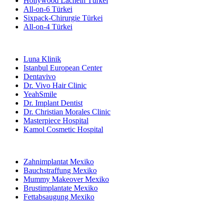
Hollywood Lächeln Türkei
All-on-6 Türkei
Sixpack-Chirurgie Türkei
All-on-4 Türkei
Beliebte Kliniken
Luna Klinik
Istanbul European Center
Dentavivo
Dr. Vivo Hair Clinic
YeahSmile
Dr. Implant Dentist
Dr. Christian Morales Clinic
Masterpiece Hospital
Kamol Cosmetic Hospital
Beliebte Behandlungen in Mexiko
Zahnimplantat Mexiko
Bauchstraffung Mexiko
Mummy Makeover Mexiko
Brustimplantate Mexiko
Fettabsaugung Mexiko
Beliebte Behandlungen in Thailand