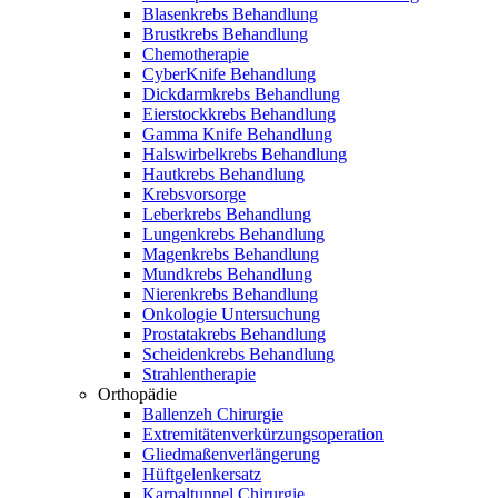
Blasenkrebs Behandlung
Brustkrebs Behandlung
Chemotherapie
CyberKnife Behandlung
Dickdarmkrebs Behandlung
Eierstockkrebs Behandlung
Gamma Knife Behandlung
Halswirbelkrebs Behandlung
Hautkrebs Behandlung
Krebsvorsorge
Leberkrebs Behandlung
Lungenkrebs Behandlung
Magenkrebs Behandlung
Mundkrebs Behandlung
Nierenkrebs Behandlung
Onkologie Untersuchung
Prostatakrebs Behandlung
Scheidenkrebs Behandlung
Strahlentherapie
Orthopädie
Ballenzeh Chirurgie
Extremitätenverkürzungsoperation
Gliedmaßenverlängerung
Hüftgelenkersatz
Karpaltunnel Chirurgie