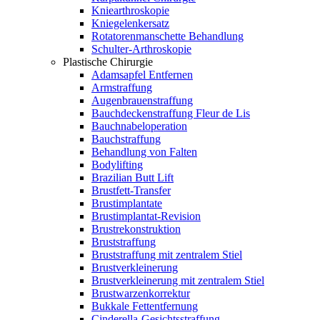
Kniearthroskopie
Kniegelenkersatz
Rotatorenmanschette Behandlung
Schulter-Arthroskopie
Plastische Chirurgie
Adamsapfel Entfernen
Armstraffung
Augenbrauenstraffung
Bauchdeckenstraffung Fleur de Lis
Bauchnabeloperation
Bauchstraffung
Behandlung von Falten
Bodylifting
Brazilian Butt Lift
Brustfett-Transfer
Brustimplantate
Brustimplantat-Revision
Brustrekonstruktion
Bruststraffung
Bruststraffung mit zentralem Stiel
Brustverkleinerung
Brustverkleinerung mit zentralem Stiel
Brustwarzenkorrektur
Bukkale Fettentfernung
Cinderella-Gesichtsstraffung