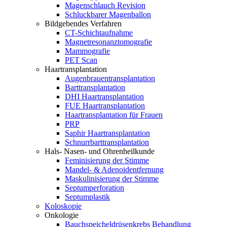
Magenschlauch Revision
Schluckbarer Magenballon
Bildgebendes Verfahren
CT-Schichtaufnahme
Magnetresonanztomografie
Mammografie
PET Scan
Haartransplantation
Augenbrauentransplantation
Barttransplantation
DHI Haartransplantation
FUE Haartransplantation
Haartransplantation für Frauen
PRP
Saphir Haartransplantation
Schnurrbarttransplantation
Hals- Nasen- und Ohrenheilkunde
Feminisierung der Stimme
Mandel- & Adenoidentfernung
Maskulinisierung der Stimme
Septumperforation
Septumplastik
Koloskopie
Onkologie
Bauchspeicheldrüsenkrebs Behandlung