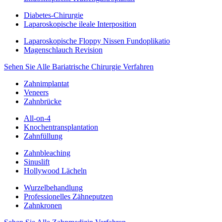
Diabetes-Chirurgie
Laparoskopische ileale Interposition
Laparoskopische Floppy Nissen Fundoplikatio
Magenschlauch Revision
Sehen Sie Alle Bariatrische Chirurgie Verfahren
Zahnimplantat
Veneers
Zahnbrücke
All-on-4
Knochentransplantation
Zahnfüllung
Zahnbleaching
Sinuslift
Hollywood Lächeln
Wurzelbehandlung
Professionelles Zähneputzen
Zahnkronen