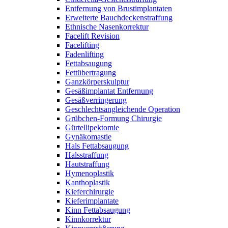
Entfernung von Brustimplantaten
Erweiterte Bauchdeckenstraffung
Ethnische Nasenkorrektur
Facelift Revision
Facelifting
Fadenlifting
Fettabsaugung
Fettübertragung
Ganzkörperskulptur
Gesäßimplantat Entfernung
Gesäßverringerung
Geschlechtsangleichende Operation
Grübchen-Formung Chirurgie
Gürtellipektomie
Gynäkomastie
Hals Fettabsaugung
Halsstraffung
Hautstraffung
Hymenoplastik
Kanthoplastik
Kieferchirurgie
Kieferimplantate
Kinn Fettabsaugung
Kinnkorrektur