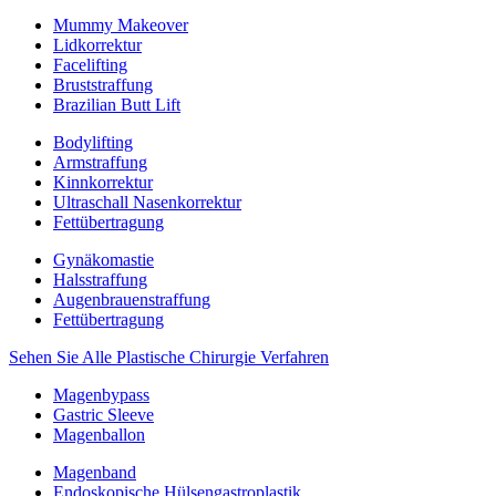
Mummy Makeover
Lidkorrektur
Facelifting
Bruststraffung
Brazilian Butt Lift
Bodylifting
Armstraffung
Kinnkorrektur
Ultraschall Nasenkorrektur
Fettübertragung
Gynäkomastie
Halsstraffung
Augenbrauenstraffung
Fettübertragung
Sehen Sie Alle Plastische Chirurgie Verfahren
Magenbypass
Gastric Sleeve
Magenballon
Magenband
Endoskopische Hülsengastroplastik