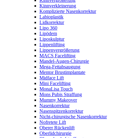
Kinnvergrößerung
Kinnverkleinerung
Komplizierte Nasenkorrektur
Labioplastik
Lidkorrektur
Lipo 360
Lipödem
Liposkulptur
Lippenlifting
Lippenvergrößerung
MACS Facelifting
Mandel-Augen-Chirurgie
Mega-Fettabsaugung
Mentor Brustimplantate
Midface Lift
Mini Facelifting
MonaLisa Touch
Mons Pubis Straffung
Mummy Makeover
Nasenkorrektur
Nasenspitzenkorrektur
Nicht-chirurgische Nasenkorrektur
Nofretete Lift
Oberer Rückenlift
Oberlidchirurgie