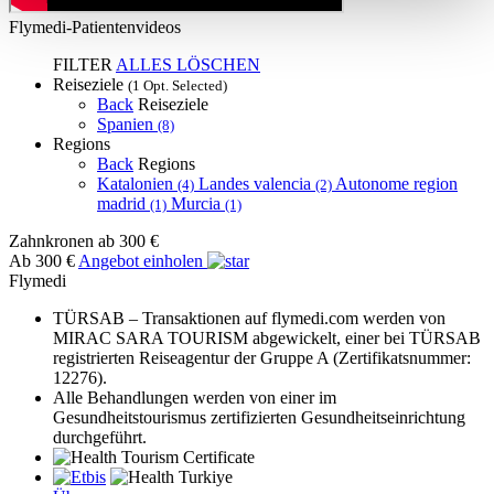
Flymedi-Patientenvideos
FILTER
ALLES LÖSCHEN
Reiseziele
(1 Opt. Selected)
Back
Reiseziele
Spanien
(8)
Regions
Back
Regions
Katalonien
Landes valencia
Autonome region
(4)
(2)
madrid
Murcia
(1)
(1)
Zahnkronen
ab 300 €
Ab 300 €
Angebot einholen
Flymedi
TÜRSAB – Transaktionen auf flymedi.com werden von
MIRAC SARA TOURISM abgewickelt, einer bei TÜRSAB
registrierten Reiseagentur der Gruppe A (Zertifikatsnummer:
12276).
Alle Behandlungen werden von einer im
Gesundheitstourismus zertifizierten Gesundheitseinrichtung
durchgeführt.