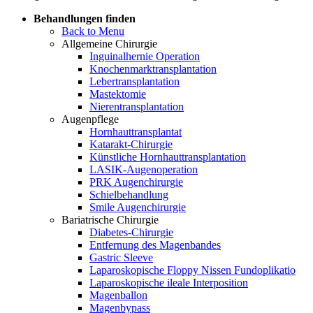
Behandlungen finden
Back to Menu
Allgemeine Chirurgie
Inguinalhernie Operation
Knochenmarktransplantation
Lebertransplantation
Mastektomie
Nierentransplantation
Augenpflege
Hornhauttransplantat
Katarakt-Chirurgie
Künstliche Hornhauttransplantation
LASIK-Augenoperation
PRK Augenchirurgie
Schielbehandlung
Smile Augenchirurgie
Bariatrische Chirurgie
Diabetes-Chirurgie
Entfernung des Magenbandes
Gastric Sleeve
Laparoskopische Floppy Nissen Fundoplikatio
Laparoskopische ileale Interposition
Magenballon
Magenbypass