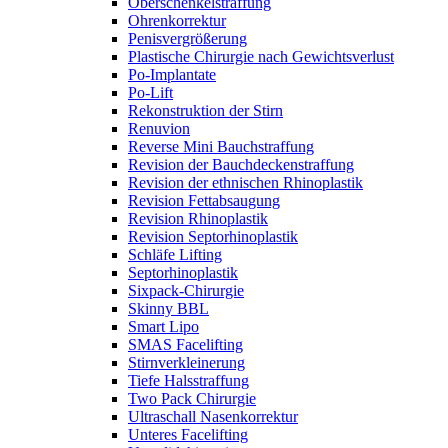
Oberschenkelstraffung
Ohrenkorrektur
Penisvergrößerung
Plastische Chirurgie nach Gewichtsverlust
Po-Implantate
Po-Lift
Rekonstruktion der Stirn
Renuvion
Reverse Mini Bauchstraffung
Revision der Bauchdeckenstraffung
Revision der ethnischen Rhinoplastik
Revision Fettabsaugung
Revision Rhinoplastik
Revision Septorhinoplastik
Schläfe Lifting
Septorhinoplastik
Sixpack-Chirurgie
Skinny BBL
Smart Lipo
SMAS Facelifting
Stirnverkleinerung
Tiefe Halsstraffung
Two Pack Chirurgie
Ultraschall Nasenkorrektur
Unteres Facelifting