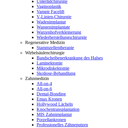
Unterlidchirurgie
Vaginoplastik
Vampir Facelift
V-Linien-Chirurgie
Wadenimplantat
Wangenimplantate
Warzenhofverkleinerung
Wiederherstellungschirurgie
Regenerative Medizin
Stammzellentherapie
Wirbelsäulenchirurgie
Bandscheibenerkrankung des Halses
Laminektomie
Mikrodiskektomie
Skoliose-Behandlung
Zahnmedizin
All-on-4
All-on-6
Dental-Bonding
Emax Kronen
Hollywood Lächeln
Knochentransplantation
MIS Zahnimplantat
Porzellankronen
Professionelles Zähneputzen