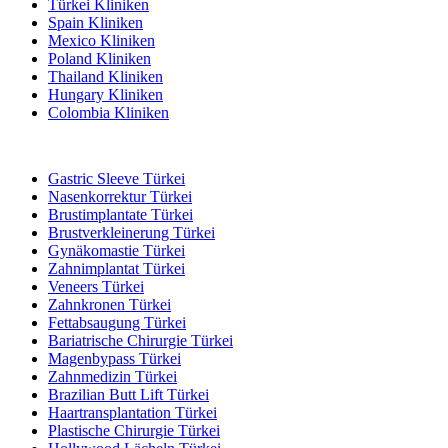
Türkei Kliniken
Spain Kliniken
Mexico Kliniken
Poland Kliniken
Thailand Kliniken
Hungary Kliniken
Colombia Kliniken
Beliebte Behandlungen in Türkei
Gastric Sleeve Türkei
Nasenkorrektur Türkei
Brustimplantate Türkei
Brustverkleinerung Türkei
Gynäkomastie Türkei
Zahnimplantat Türkei
Veneers Türkei
Zahnkronen Türkei
Fettabsaugung Türkei
Bariatrische Chirurgie Türkei
Magenbypass Türkei
Zahnmedizin Türkei
Brazilian Butt Lift Türkei
Haartransplantation Türkei
Plastische Chirurgie Türkei