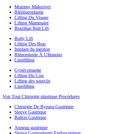
Mummy Makeover
Blépharoplastie
Lifting Du Visage
Lifting Mammaire
Brazilian Butt Lift
Body Lift
Lifting Des Bras
Implant du menton
Rhinoplastie À Ultrasons
Lipofilling
Gynécomastie
Lifting Du Cou
Lifting des sourcils
Lipofilling
Voir Tout Chirurgie plastique Procédures
Chirurgie De Bypass Gastrique
Sleeve Gastrique
Ballon Gastrique
Anneau gastrique
Sleeve Gastroplastie Endoscopique