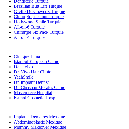
Dentisterie Turquie
Brazilian Butt Lift Turquie
Greffe De Cheveux Turquie
Chirurgie plastique Turquie
Hollywood Smile Turquie
All-on-6 Turquie
Chirurgie Six Pack Turquie
All-on-4 Turquie
Cliniques Populaires
Clinique Luna
Istanbul European Clinic
Dentavivo
Dr. Vivo Hair Clinic
YeahSmile
Dr. Implant Dentist
Dr. Christian Morales Clinic
Masterpiece Hospital
Kamol Cosmetic Hospital
Traitements Populaires en Mexique
Implants Dentaires Mexique
Abdominoplastie Mexique
Mummy Makeover Mexique