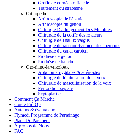
Greffe de cornée artificielle
Traitement du strabisme
Orthopédie
Arthroscopie de l'épaule
Arthroscopie du genou
Chirurgie D'allongement Des Membres
Chirurgie de la coiffe des rotateurs
Chirurgie de l'hallux valgus
Chirurgie de raccourcissement des membres
Chirurgie du canal carpien
Prothèse de genou
Prothèse de hanche
Oto-rhino-laryngologie
Ablation amygdales & adénoïdes
Chirurgie de féminisation de la voix
Chirurgie de masculinisation de la voix
Perforation septale
Septoplastie
Comment Ça Marche
Guide Pré-Op
Auteurs & évaluateurs
Flymedi Programme de Parrainage
Plans De Paiement
À propos de Nous
FAQ