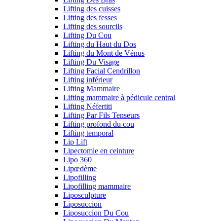
Lifting des cuisses
Lifting des fesses
Lifting des sourcils
Lifting Du Cou
Lifting du Haut du Dos
Lifting du Mont de Vénus
Lifting Du Visage
Lifting Facial Cendrillon
Lifting inférieur
Lifting Mammaire
Lifting mammaire à pédicule central
Lifting Néfertiti
Lifting Par Fils Tenseurs
Lifting profond du cou
Lifting temporal
Lip Lift
Lipectomie en ceinture
Lipo 360
Lipœdème
Lipofilling
Lipofilling mammaire
Liposculpture
Liposuccion
Liposuccion Du Cou