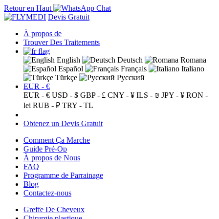
Retour en Haut
Devis Gratuit
À propos de
Trouver Des Traitements
English
Deutsch
Romana
Español
Français
Italiano
Türkçe
Русский
EUR - €
EUR - €
USD - $
GBP - £
CNY - ¥
ILS - ₪
JPY - ¥
RON -
lei
RUB - ₽
TRY - TL
Obtenez un Devis Gratuit
Comment Ça Marche
Guide Pré-Op
À propos de Nous
FAQ
Programme de Parrainage
Blog
Contactez-nous
Greffe De Cheveux
Chirurgie plastique