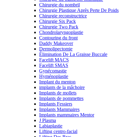
Chirurgie du nombril
Chirurgie Plastique Après Perte De Poids
Chirurgie reconstructrice
Chirurgie Six Pack
Chirurgie Two Pack
Chondrolaryngoplastie
Contouring du front
Daddy Makeover
Dermolipectomie
Élimination De La Graisse Buccale
Facelift MACS
Facelift SMAS
Gynécomastie
Hyménoplastie
Implant du menton
implants de la mâchoire
Implants de mollets
Implants de pommettes
Implants Fessiers
Implants Mammaires
Implants mammaires Mentor
J Plasma
Labiaplastie
Lifting centro-facial
Lifting Des Bras