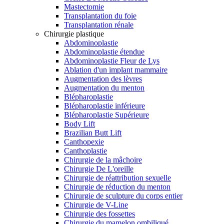
Mastectomie
Transplantation du foie
Transplantation rénale
Chirurgie plastique
Abdominoplastie
Abdominoplastie étendue
Abdominoplastie Fleur de Lys
Ablation d'un implant mammaire
Augmentation des lèvres
Augmentation du menton
Blépharoplastie
Blépharoplastie inférieure
Blépharoplastie Supérieure
Body Lift
Brazilian Butt Lift
Canthopexie
Canthoplastie
Chirurgie de la mâchoire
Chirurgie De L'oreille
Chirurgie de réattribution sexuelle
Chirurgie de réduction du menton
Chirurgie de sculpture du corps entier
Chirurgie de V-Line
Chirurgie des fossettes
Chirurgie du mamelon ombiliqué