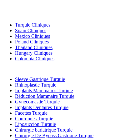
Destinations Populaires
Turquie Cliniques
Spain Cliniques
Mexico Cliniques
Poland Cliniques
Thailand Cliniques
Hungary Cliniques
Colombia Cliniques
Traitements Populaires en Turquie
Sleeve Gastrique Turquie
Rhinoplastie Turquie
Implants Mammaires Turquie
Réduction Mammaire Turquie
Gynécomastie Turquie
Implants Dentaires Turquie
Facettes Turquie
Couronnes Turquie
Liposuccion Turquie
Chirurgie bariatrique Turquie
Chirurgie De Bypass Gastrique Turquie