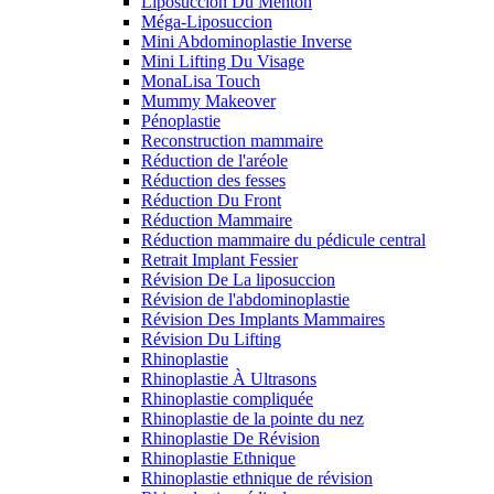
Liposuccion Du Menton
Méga-Liposuccion
Mini Abdominoplastie Inverse
Mini Lifting Du Visage
MonaLisa Touch
Mummy Makeover
Pénoplastie
Reconstruction mammaire
Réduction de l'aréole
Réduction des fesses
Réduction Du Front
Réduction Mammaire
Réduction mammaire du pédicule central
Retrait Implant Fessier
Révision De La liposuccion
Révision de l'abdominoplastie
Révision Des Implants Mammaires
Révision Du Lifting
Rhinoplastie
Rhinoplastie À Ultrasons
Rhinoplastie compliquée
Rhinoplastie de la pointe du nez
Rhinoplastie De Révision
Rhinoplastie Ethnique
Rhinoplastie ethnique de révision