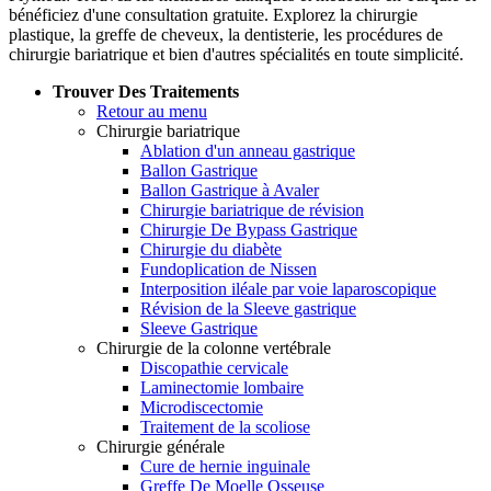
bénéficiez d'une consultation gratuite. Explorez la chirurgie
plastique, la greffe de cheveux, la dentisterie, les procédures de
chirurgie bariatrique et bien d'autres spécialités en toute simplicité.
Trouver Des Traitements
Retour au menu
Chirurgie bariatrique
Ablation d'un anneau gastrique
Ballon Gastrique
Ballon Gastrique à Avaler
Chirurgie bariatrique de révision
Chirurgie De Bypass Gastrique
Chirurgie du diabète
Fundoplication de Nissen
Interposition iléale par voie laparoscopique
Révision de la Sleeve gastrique
Sleeve Gastrique
Chirurgie de la colonne vertébrale
Discopathie cervicale
Laminectomie lombaire
Microdiscectomie
Traitement de la scoliose
Chirurgie générale
Cure de hernie inguinale
Greffe De Moelle Osseuse