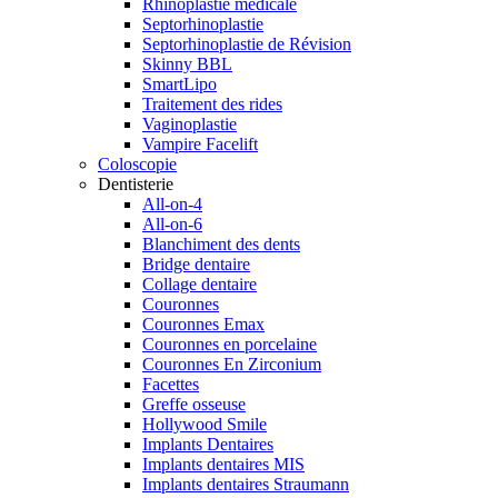
Rhinoplastie médicale
Septorhinoplastie
Septorhinoplastie de Révision
Skinny BBL
SmartLipo
Traitement des rides
Vaginoplastie
Vampire Facelift
Coloscopie
Dentisterie
All-on-4
All-on-6
Blanchiment des dents
Bridge dentaire
Collage dentaire
Couronnes
Couronnes Emax
Couronnes en porcelaine
Couronnes En Zirconium
Facettes
Greffe osseuse
Hollywood Smile
Implants Dentaires
Implants dentaires MIS
Implants dentaires Straumann