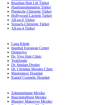
Brazilian Butt Lift Türkei
Haartransplantation Türkei
Plastische Chirurgie Türkei
Hollywood Lächeln Türkei
All-on-6 Türkei
Sixpack-Chirurgie Türkei
All-on-4 Türkei
Beliebte Kliniken
Luna Klinik
Istanbul European Center
Dentavivo
Dr. Vivo Hair Clinic
YeahSmile
Dr. Implant Dentist
Dr. Christian Morales Clinic
Masterpiece Hospital
Kamol Cosmetic Hospital
Beliebte Behandlungen in Mexiko
Zahnimplantat Mexiko
Bauchstraffung Mexiko
Mummy Makeover Mexiko