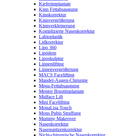
Kieferimplantate
Kinn Fettabsaugung
Kinnkorrektur
Kinnvergrößerung
Kinnverkleinerung
Komplizierte Nasenkorrektur
Labioplastik
Lidkorrektur
Lipo 360
Lipödem
Liposkulptur
Lippenlifting
Lippenvergrößerung
MACS Facelifting
Mandel-Augen-Chirurgie
Mega-Fettabsaugung
Mentor Brustimplantate
Midface Lift
Mini Facelifting
MonaLisa Touch
Mons Pubis Straffung
Mummy Makeover
Nasenkorrektur
Nasenspitzenkorrektur
Nicht-chirurgische Nasenkorrektur