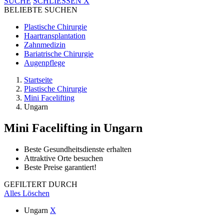
SUCHE
SCHLIESSEN
X
BELIEBTE SUCHEN
Plastische Chirurgie
Haartransplantation
Zahnmedizin
Bariatrische Chirurgie
Augenpflege
Startseite
Plastische Chirurgie
Mini Facelifting
Ungarn
Mini Facelifting
in Ungarn
Beste Gesundheitsdienste erhalten
Attraktive Orte besuchen
Beste Preise garantiert!
GEFILTERT DURCH
Alles Löschen
Ungarn
X