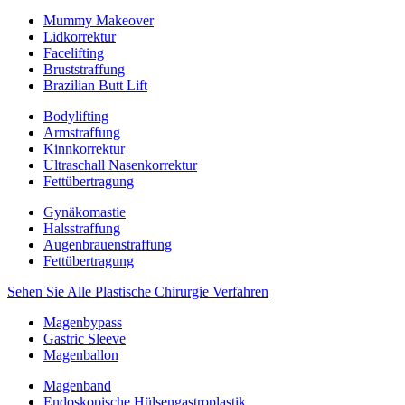
Mummy Makeover
Lidkorrektur
Facelifting
Bruststraffung
Brazilian Butt Lift
Bodylifting
Armstraffung
Kinnkorrektur
Ultraschall Nasenkorrektur
Fettübertragung
Gynäkomastie
Halsstraffung
Augenbrauenstraffung
Fettübertragung
Sehen Sie Alle Plastische Chirurgie Verfahren
Magenbypass
Gastric Sleeve
Magenballon
Magenband
Endoskopische Hülsengastroplastik