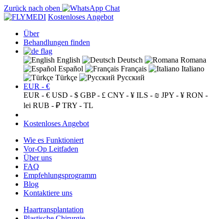
Zurück nach oben
Kostenloses Angebot
Über
Behandlungen finden
English
Deutsch
Romana
Español
Français
Italiano
Türkçe
Русский
EUR - €
EUR - €
USD - $
GBP - £
CNY - ¥
ILS - ₪
JPY - ¥
RON -
lei
RUB - ₽
TRY - TL
Kostenloses Angebot
Wie es Funktioniert
Vor-Op Leitfaden
Über uns
FAQ
Empfehlungsprogramm
Blog
Kontaktiere uns
Haartransplantation
Plastische Chirurgie