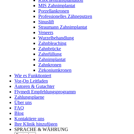
Knochentransplantation
MIS Zahnimplantat
Porzellankronen
Professionelles Zähneputzen
Sinuslift
Straumann Zahnimplantat
Veneers
Wurzelbehandlung
Zahnbleaching
Zahnbrücke
Zahnfüllung
Zahnimplantat
Zahnkronen
Zirkoniumkronen
Wie es Funktioniert
Vor-Op Leitfaden
Autoren & Gutachter
Flymedi Empfehlungsprogramm
Zahlungsplaene
Über uns
FAQ
Blog
Kontaktiere uns
Ihre Klinik hinzufügen
SPRACHE & WÄHRUNG