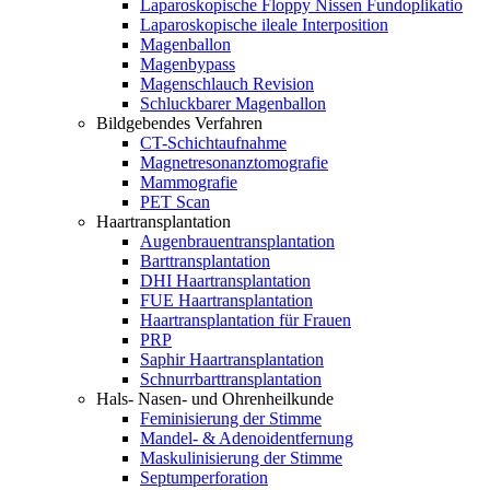
Laparoskopische Floppy Nissen Fundoplikatio
Laparoskopische ileale Interposition
Magenballon
Magenbypass
Magenschlauch Revision
Schluckbarer Magenballon
Bildgebendes Verfahren
CT-Schichtaufnahme
Magnetresonanztomografie
Mammografie
PET Scan
Haartransplantation
Augenbrauentransplantation
Barttransplantation
DHI Haartransplantation
FUE Haartransplantation
Haartransplantation für Frauen
PRP
Saphir Haartransplantation
Schnurrbarttransplantation
Hals- Nasen- und Ohrenheilkunde
Feminisierung der Stimme
Mandel- & Adenoidentfernung
Maskulinisierung der Stimme
Septumperforation