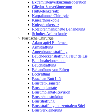
Extremitätenverkürzungsoperation
Gliedmaßenverlängerung
Hüftgelenkersatz
Karpaltunnel Chirurgie
Kniearthroskopie
Kniegelenkersatz
Rotatorenmanschette Behandlung
Schulter-Arthroskopie
Plastische Chirurgie
Adamsapfel Entfernen
Armstraffung
Augenbrauenstraffung
Bauchdeckenstraffung Fleur de Lis
Bauchnabeloperation
Bauchstraffung
Behandlung von Falten
Bodylifting
Brazilian Butt Lift
Brustfett-Transfer
Brustimplantate
Brustimplantat-Revision
Brustrekonstruktion
Bruststraffung
Bruststraffung mit zentralem Stiel
Brustverkleinerung