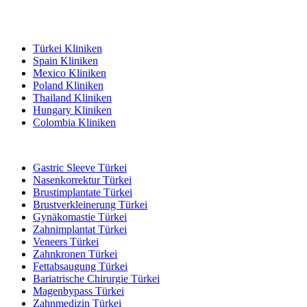
Beliebte Reiseziele
Türkei Kliniken
Spain Kliniken
Mexico Kliniken
Poland Kliniken
Thailand Kliniken
Hungary Kliniken
Colombia Kliniken
Beliebte Behandlungen in Türkei
Gastric Sleeve Türkei
Nasenkorrektur Türkei
Brustimplantate Türkei
Brustverkleinerung Türkei
Gynäkomastie Türkei
Zahnimplantat Türkei
Veneers Türkei
Zahnkronen Türkei
Fettabsaugung Türkei
Bariatrische Chirurgie Türkei
Magenbypass Türkei
Zahnmedizin Türkei