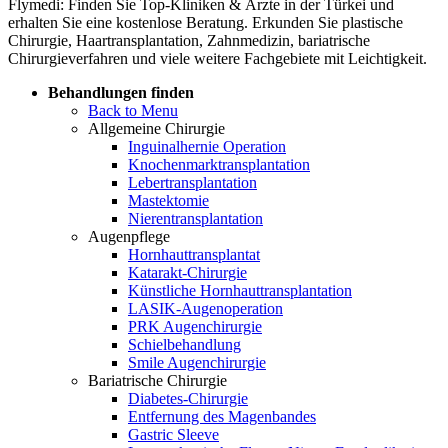
Flymedi: Finden Sie Top-Kliniken & Ärzte in der Türkei und
erhalten Sie eine kostenlose Beratung. Erkunden Sie plastische
Chirurgie, Haartransplantation, Zahnmedizin, bariatrische
Chirurgieverfahren und viele weitere Fachgebiete mit Leichtigkeit.
Behandlungen finden
Back to Menu
Allgemeine Chirurgie
Inguinalhernie Operation
Knochenmarktransplantation
Lebertransplantation
Mastektomie
Nierentransplantation
Augenpflege
Hornhauttransplantat
Katarakt-Chirurgie
Künstliche Hornhauttransplantation
LASIK-Augenoperation
PRK Augenchirurgie
Schielbehandlung
Smile Augenchirurgie
Bariatrische Chirurgie
Diabetes-Chirurgie
Entfernung des Magenbandes
Gastric Sleeve