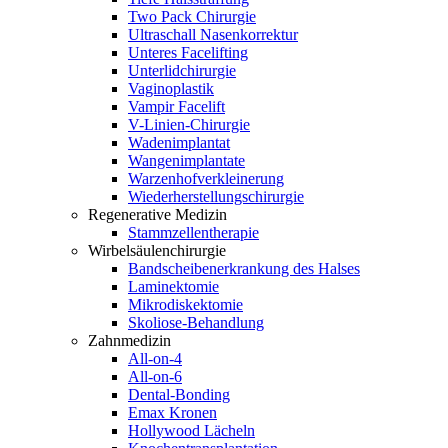
Two Pack Chirurgie
Ultraschall Nasenkorrektur
Unteres Facelifting
Unterlidchirurgie
Vaginoplastik
Vampir Facelift
V-Linien-Chirurgie
Wadenimplantat
Wangenimplantate
Warzenhofverkleinerung
Wiederherstellungschirurgie
Regenerative Medizin
Stammzellentherapie
Wirbelsäulenchirurgie
Bandscheibenerkrankung des Halses
Laminektomie
Mikrodiskektomie
Skoliose-Behandlung
Zahnmedizin
All-on-4
All-on-6
Dental-Bonding
Emax Kronen
Hollywood Lächeln