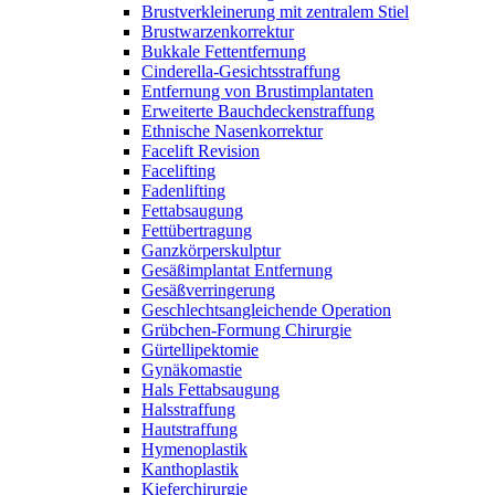
Brustverkleinerung mit zentralem Stiel
Brustwarzenkorrektur
Bukkale Fettentfernung
Cinderella-Gesichtsstraffung
Entfernung von Brustimplantaten
Erweiterte Bauchdeckenstraffung
Ethnische Nasenkorrektur
Facelift Revision
Facelifting
Fadenlifting
Fettabsaugung
Fettübertragung
Ganzkörperskulptur
Gesäßimplantat Entfernung
Gesäßverringerung
Geschlechtsangleichende Operation
Grübchen-Formung Chirurgie
Gürtellipektomie
Gynäkomastie
Hals Fettabsaugung
Halsstraffung
Hautstraffung
Hymenoplastik
Kanthoplastik
Kieferchirurgie