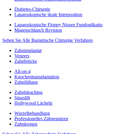
Diabetes-Chirurgie
Laparoskopische ileale Interposition
Laparoskopische Floppy Nissen Fundoplikatio
Magenschlauch Revision
Sehen Sie Alle Bariatrische Chirurgie Verfahren
Zahnimplantat
Veneers
Zahnbrücke
All-on-4
Knochentransplantation
Zahnfüllung
Zahnbleaching
Sinuslift
Hollywood Lächeln
Wurzelbehandlung
Professionelles Zähneputzen
Zahnkronen