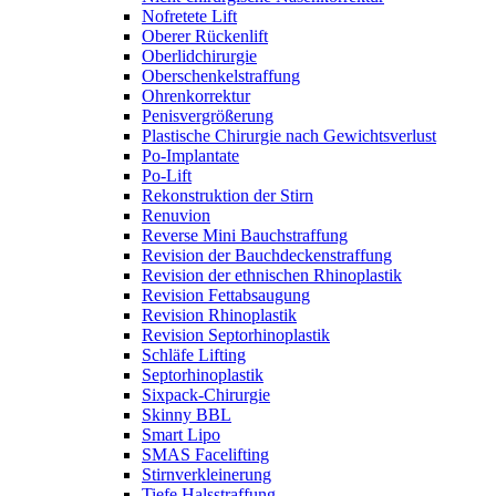
Nofretete Lift
Oberer Rückenlift
Oberlidchirurgie
Oberschenkelstraffung
Ohrenkorrektur
Penisvergrößerung
Plastische Chirurgie nach Gewichtsverlust
Po-Implantate
Po-Lift
Rekonstruktion der Stirn
Renuvion
Reverse Mini Bauchstraffung
Revision der Bauchdeckenstraffung
Revision der ethnischen Rhinoplastik
Revision Fettabsaugung
Revision Rhinoplastik
Revision Septorhinoplastik
Schläfe Lifting
Septorhinoplastik
Sixpack-Chirurgie
Skinny BBL
Smart Lipo
SMAS Facelifting
Stirnverkleinerung
Tiefe Halsstraffung