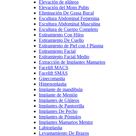
Elevación de glúteos
Elevación del Mons Pubis
Eliminación De Grasa Bucal
Escultura Abdominal Femenina
Escultura Abdominal Masculina
Escultura de Cuerpo Completo
Estiramiento Con Hilos
Estiramiento De Cuello
Estiramiento de Piel con J Plasma
Estiramiento Facial
Estiramiento Facial Medio
Extracción de Implantes Mamarios
Facelift MACS
Facelift SMAS
Ginecomastia
Himenoplastia
Implante de mandibula
Implante de Mentón
Implantes de Glúteos
Implantes de Pantorrilla
Implantes De Pecho
Implantes de Pómulos
Implantes Mamarios Mentor
Labioplastia
Levantamiento De Brazos