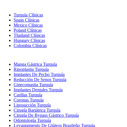
Destinos Populares
Turquía Clínicas
Spain Clínicas
Mexico Clínicas
Poland Clínicas
Thailand Clínicas
Hungary Clínicas
Colombia Clínicas
Tratamientos Populares en Turquia
Manga Gástrica Turquía
Rinoplastia Turquía
Implantes De Pecho Turquía
Reducción De Senos Turquía
Ginecomastia Turquía
Implantes Dentales Turquía
Carillas Turquía
Coronas Turquía
Liposucción Turquía
Cirugía Bariátrica Turquía
Cirugía De Bypass Gástrico Turquía
Odontología Turquía
Levantamiento De Glúteos Brasileño Turquía