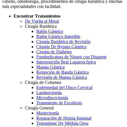
cabello, odontología, procedimientos de cirugía bariátrica y muchas
más especialidades con facilidad.
Encontrar Tratamientos
De Vuelta al Menú
Cirugía Bariátrica
Balón Gástrico
Balón Gástrico Ingerible
Cirugía Bariátrica de Revisión
Cirugía De Bypass Gástrico
Cirugia de Diabetes
Funduplicatura de Nissen con Disquete
Interposición IIeal Laparoscópica
Manga Gástrica
Remoción de Banda Gástrica
Revisión de Manga Gástrica
Cirugía de Columna
Enfermedad del Disco Cervical
Laminectomía
Microdiscectomía
Tratamiento de Escoliosis
Cirugía General
Mastectomía
Reparación de Hernia Inguinal
Transplante De Médula Osea