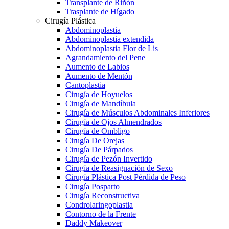
Transplante de Riñón
Trasplante de Hígado
Cirugía Plástica
Abdominoplastia
Abdominoplastia extendida
Abdominoplastia Flor de Lis
Agrandamiento del Pene
Aumento de Labios
Aumento de Mentón
Cantoplastia
Cirugía de Hoyuelos
Cirugía de Mandíbula
Cirugía de Músculos Abdominales Inferiores
Cirugía de Ojos Almendrados
Cirugía de Ombligo
Cirugía De Orejas
Cirugía De Párpados
Cirugía de Pezón Invertido
Cirugía de Reasignación de Sexo
Cirugía Plástica Post Pérdida de Peso
Cirugía Posparto
Cirugía Reconstructiva
Condrolaringoplastia
Contorno de la Frente
Daddy Makeover