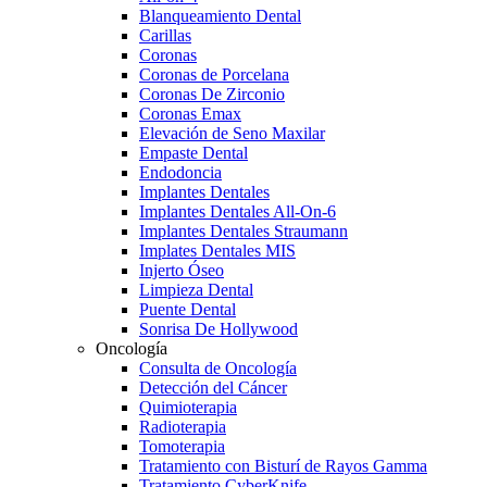
Blanqueamiento Dental
Carillas
Coronas
Coronas de Porcelana
Coronas De Zirconio
Coronas Emax
Elevación de Seno Maxilar
Empaste Dental
Endodoncia
Implantes Dentales
Implantes Dentales All-On-6
Implantes Dentales Straumann
Implates Dentales MIS
Injerto Óseo
Limpieza Dental
Puente Dental
Sonrisa De Hollywood
Oncología
Consulta de Oncología
Detección del Cáncer
Quimioterapia
Radioterapia
Tomoterapia
Tratamiento con Bisturí de Rayos Gamma
Tratamiento CyberKnife