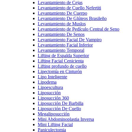
Levantamiento de Cejas
Levantamiento de Cuello Nefertiti
Levantamiento De Cuerpo
Levantamiento De Glúteos Brasileño
Levantamiento de Muslos
Levantamiento de Pedículo Central de Seno
Levantamiento De Senos
Levantamiento Facial De Vampiro
Levantamiento Facial Inferior
Levantamiento Temporal
Lifting de Espalda Superior
Lifting Facial Cenicienta
Lifting profundo de cuello
Lipectomía en Cinturón
Lipo Inteligente
Lipodema
Lipoescultura
Liposucción
Liposucción 360
Liposucción De Barbilla
Liposucción De Cuello
Megaliposucción
Mini Abdominoplastia Inversa
Mini Lifting Facial
Paniculectomia