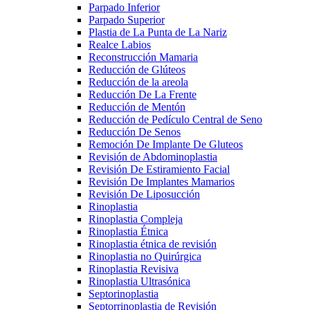
Parpado Inferior
Parpado Superior
Plastia de La Punta de La Nariz
Realce Labios
Reconstrucción Mamaria
Reducción de Glúteos
Reducción de la areola
Reducción De La Frente
Reducción de Mentón
Reducción de Pedículo Central de Seno
Reducción De Senos
Remoción De Implante De Gluteos
Revisión de Abdominoplastia
Revisión De Estiramiento Facial
Revisión De Implantes Mamarios
Revisión De Liposucción
Rinoplastia
Rinoplastia Compleja
Rinoplastia Étnica
Rinoplastia étnica de revisión
Rinoplastia no Quirúrgica
Rinoplastia Revisiva
Rinoplastia Ultrasónica
Septorinoplastia
Septorrinoplastia de Revisión