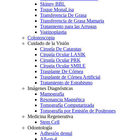
Skinny BBL
Toque MonaLisa
Transferencia De Grasa
Transferencia de Grasa Mamaria
Tratamiento para las Arrugas
Vaginoplastia
Colonoscopia
Cuidado de la Visión
Cirugía De Cataratas
Cirugía Ocular LASIK
Cirugía Ocular PRK
Círugia Ocular SMILE
Trasplante De Córnea
Trasplante de Córnea Artificial
Tratamiento de Estrabismo
Imágenes Diagnósticas
Mamografía
Resonancia Magnética
Tomografía Computarizada
Tomografía por Emisión de Positrones
Medicina Regenerativa
Stem Cell
Odontología
Adhesión dental
All-on-4