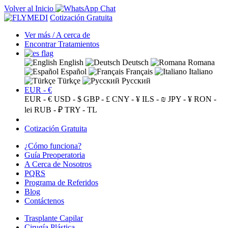
Volver al Inicio
Cotización Gratuita
Ver más / A cerca de
Encontrar Tratamientos
English
Deutsch
Romana
Español
Français
Italiano
Türkçe
Русский
EUR - €
EUR - €
USD - $
GBP - £
CNY - ¥
ILS - ₪
JPY - ¥
RON -
lei
RUB - ₽
TRY - TL
Cotización Gratuita
¿Cómo funciona?
Guía Preoperatoria
A Cerca de Nosotros
PQRS
Programa de Referidos
Blog
Contáctenos
Trasplante Capilar
Cirugía Plástica