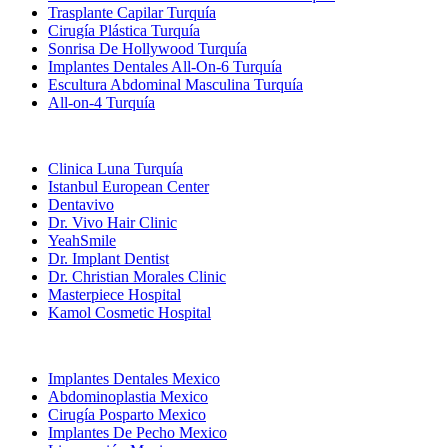
Trasplante Capilar Turquía
Cirugía Plástica Turquía
Sonrisa De Hollywood Turquía
Implantes Dentales All-On-6 Turquía
Escultura Abdominal Masculina Turquía
All-on-4 Turquía
Clínicas Populares
Clinica Luna Turquía
Istanbul European Center
Dentavivo
Dr. Vivo Hair Clinic
YeahSmile
Dr. Implant Dentist
Dr. Christian Morales Clinic
Masterpiece Hospital
Kamol Cosmetic Hospital
Tratamientos Populares en Mexico
Implantes Dentales Mexico
Abdominoplastia Mexico
Cirugía Posparto Mexico
Implantes De Pecho Mexico