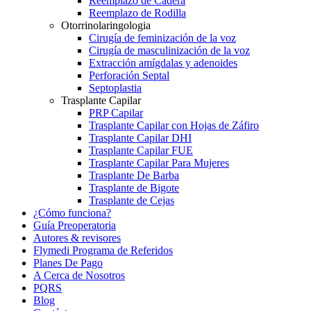
Reemplazo de Cadera
Reemplazo de Rodilla
Otorrinolaringologia
Cirugía de feminización de la voz
Cirugía de masculinización de la voz
Extracción amígdalas y adenoides
Perforación Septal
Septoplastia
Trasplante Capilar
PRP Capilar
Trasplante Capilar con Hojas de Záfiro
Trasplante Capilar DHI
Trasplante Capilar FUE
Trasplante Capilar Para Mujeres
Trasplante De Barba
Trasplante de Bigote
Trasplante de Cejas
¿Cómo funciona?
Guía Preoperatoria
Autores & revisores
Flymedi Programa de Referidos
Planes De Pago
A Cerca de Nosotros
PQRS
Blog