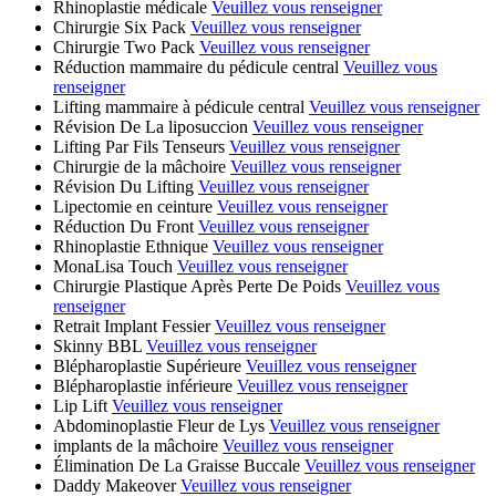
Rhinoplastie médicale
Veuillez vous renseigner
Chirurgie Six Pack
Veuillez vous renseigner
Chirurgie Two Pack
Veuillez vous renseigner
Réduction mammaire du pédicule central
Veuillez vous
renseigner
Lifting mammaire à pédicule central
Veuillez vous renseigner
Révision De La liposuccion
Veuillez vous renseigner
Lifting Par Fils Tenseurs
Veuillez vous renseigner
Chirurgie de la mâchoire
Veuillez vous renseigner
Révision Du Lifting
Veuillez vous renseigner
Lipectomie en ceinture
Veuillez vous renseigner
Réduction Du Front
Veuillez vous renseigner
Rhinoplastie Ethnique
Veuillez vous renseigner
MonaLisa Touch
Veuillez vous renseigner
Chirurgie Plastique Après Perte De Poids
Veuillez vous
renseigner
Retrait Implant Fessier
Veuillez vous renseigner
Skinny BBL
Veuillez vous renseigner
Blépharoplastie Supérieure
Veuillez vous renseigner
Blépharoplastie inférieure
Veuillez vous renseigner
Lip Lift
Veuillez vous renseigner
Abdominoplastie Fleur de Lys
Veuillez vous renseigner
implants de la mâchoire
Veuillez vous renseigner
Élimination De La Graisse Buccale
Veuillez vous renseigner
Daddy Makeover
Veuillez vous renseigner