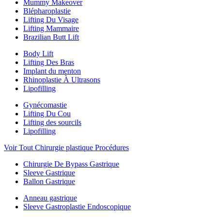
Mummy Makeover
Blépharoplastie
Lifting Du Visage
Lifting Mammaire
Brazilian Butt Lift
Body Lift
Lifting Des Bras
Implant du menton
Rhinoplastie À Ultrasons
Lipofilling
Gynécomastie
Lifting Du Cou
Lifting des sourcils
Lipofilling
Voir Tout Chirurgie plastique Procédures
Chirurgie De Bypass Gastrique
Sleeve Gastrique
Ballon Gastrique
Anneau gastrique
Sleeve Gastroplastie Endoscopique