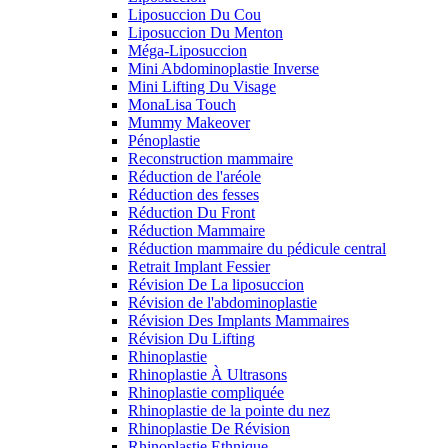
Liposuccion Du Cou
Liposuccion Du Menton
Méga-Liposuccion
Mini Abdominoplastie Inverse
Mini Lifting Du Visage
MonaLisa Touch
Mummy Makeover
Pénoplastie
Reconstruction mammaire
Réduction de l'aréole
Réduction des fesses
Réduction Du Front
Réduction Mammaire
Réduction mammaire du pédicule central
Retrait Implant Fessier
Révision De La liposuccion
Révision de l'abdominoplastie
Révision Des Implants Mammaires
Révision Du Lifting
Rhinoplastie
Rhinoplastie À Ultrasons
Rhinoplastie compliquée
Rhinoplastie de la pointe du nez
Rhinoplastie De Révision
Rhinoplastie Ethnique