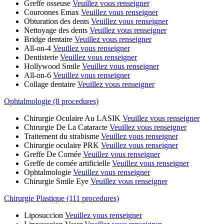
Greffe osseuse
Veuillez vous renseigner
Couronnes Emax
Veuillez vous renseigner
Obturation des dents
Veuillez vous renseigner
Nettoyage des dents
Veuillez vous renseigner
Bridge dentaire
Veuillez vous renseigner
All-on-4
Veuillez vous renseigner
Dentisterie
Veuillez vous renseigner
Hollywood Smile
Veuillez vous renseigner
All-on-6
Veuillez vous renseigner
Collage dentaire
Veuillez vous renseigner
Ophtalmologie (8 procedures)
Chirurgie Oculaire Au LASIK
Veuillez vous renseigner
Chirurgie De La Cataracte
Veuillez vous renseigner
Traitement du strabisme
Veuillez vous renseigner
Chirurgie oculaire PRK
Veuillez vous renseigner
Greffe De Cornée
Veuillez vous renseigner
Greffe de cornée artificielle
Veuillez vous renseigner
Ophtalmologie
Veuillez vous renseigner
Chirurgie Smile Eye
Veuillez vous renseigner
Chirurgie Plastique (111 procedures)
Liposuccion
Veuillez vous renseigner