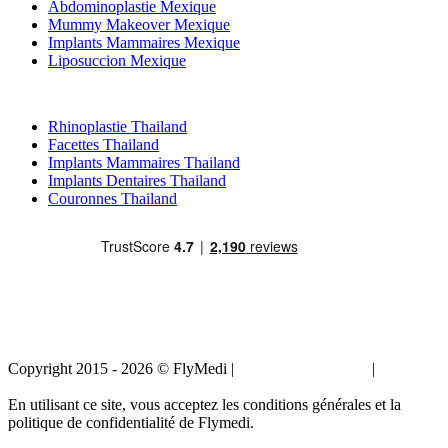
Abdominoplastie Mexique
Mummy Makeover Mexique
Implants Mammaires Mexique
Liposuccion Mexique
Traitements Populaires en Thailand
Rhinoplastie Thailand
Facettes Thailand
Implants Mammaires Thailand
Implants Dentaires Thailand
Couronnes Thailand
Copyright 2015 - 2026 © FlyMedi |
Termes et conditions
|
Politique
de confidentialité
En utilisant ce site, vous acceptez les conditions générales et la
politique de confidentialité de Flymedi.