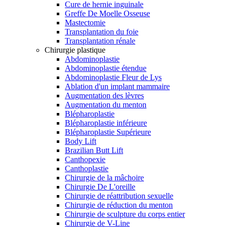
Cure de hernie inguinale
Greffe De Moelle Osseuse
Mastectomie
Transplantation du foie
Transplantation rénale
Chirurgie plastique
Abdominoplastie
Abdominoplastie étendue
Abdominoplastie Fleur de Lys
Ablation d'un implant mammaire
Augmentation des lèvres
Augmentation du menton
Blépharoplastie
Blépharoplastie inférieure
Blépharoplastie Supérieure
Body Lift
Brazilian Butt Lift
Canthopexie
Canthoplastie
Chirurgie de la mâchoire
Chirurgie De L'oreille
Chirurgie de réattribution sexuelle
Chirurgie de réduction du menton
Chirurgie de sculpture du corps entier
Chirurgie de V-Line