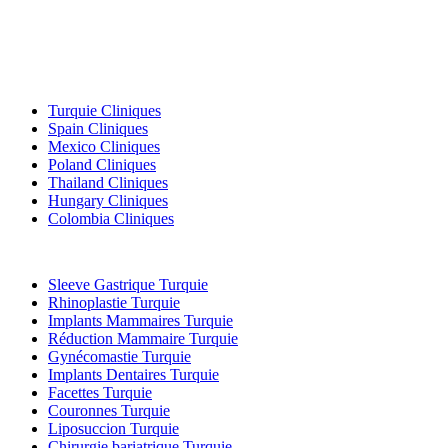
Destinations Populaires
Turquie Cliniques
Spain Cliniques
Mexico Cliniques
Poland Cliniques
Thailand Cliniques
Hungary Cliniques
Colombia Cliniques
Traitements Populaires en Turquie
Sleeve Gastrique Turquie
Rhinoplastie Turquie
Implants Mammaires Turquie
Réduction Mammaire Turquie
Gynécomastie Turquie
Implants Dentaires Turquie
Facettes Turquie
Couronnes Turquie
Liposuccion Turquie
Chirurgie bariatrique Turquie