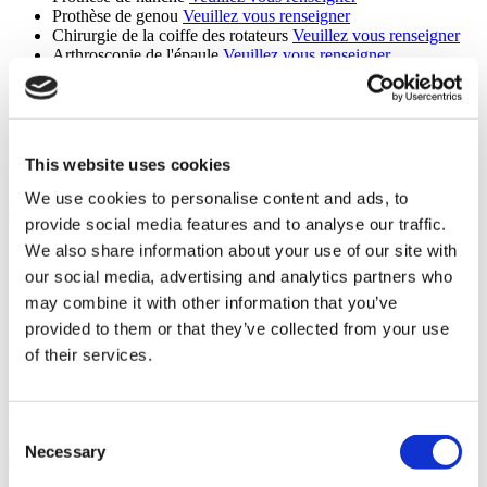
Prothèse de genou
Veuillez vous renseigner
Chirurgie de la coiffe des rotateurs
Veuillez vous renseigner
Arthroscopie de l'épaule
Veuillez vous renseigner
Chirurgie de l'hallux valgus
Veuillez vous renseigner
Orthopédie
Veuillez vous renseigner
Chirurgie D'allongement Des Membres
Veuillez vous
renseigner
Chirurgie de raccourcissement des membres
Veuillez vous
This website uses cookies
renseigner
We use cookies to personalise content and ads, to
Fertilité (8 procedures)
provide social media features and to analyse our traffic.
FIV avec don d'ovocytes
Veuillez vous renseigner
We also share information about your use of our site with
FIV avec ovocytes et don de spermes
Veuillez vous
our social media, advertising and analytics partners who
renseigner
may combine it with other information that you’ve
FIV avec ICSI (micro-injection intracytoplasmique)
Veuillez
vous renseigner
provided to them or that they’ve collected from your use
FIV
Veuillez vous renseigner
of their services.
ICSI
Veuillez vous renseigner
DPI
Veuillez vous renseigner
FIV avec IMSI
Veuillez vous renseigner
Fertilité
Veuillez vous renseigner
Consent
Necessary
Selection
Chirurgie du Rachis (5 procedures)