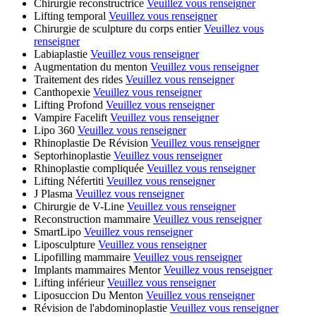
Chirurgie reconstructrice
Veuillez vous renseigner
Lifting temporal
Veuillez vous renseigner
Chirurgie de sculpture du corps entier
Veuillez vous
renseigner
Labiaplastie
Veuillez vous renseigner
Augmentation du menton
Veuillez vous renseigner
Traitement des rides
Veuillez vous renseigner
Canthopexie
Veuillez vous renseigner
Lifting Profond
Veuillez vous renseigner
Vampire Facelift
Veuillez vous renseigner
Lipo 360
Veuillez vous renseigner
Rhinoplastie De Révision
Veuillez vous renseigner
Septorhinoplastie
Veuillez vous renseigner
Rhinoplastie compliquée
Veuillez vous renseigner
Lifting Néfertiti
Veuillez vous renseigner
J Plasma
Veuillez vous renseigner
Chirurgie de V-Line
Veuillez vous renseigner
Reconstruction mammaire
Veuillez vous renseigner
SmartLipo
Veuillez vous renseigner
Liposculpture
Veuillez vous renseigner
Lipofilling mammaire
Veuillez vous renseigner
Implants mammaires Mentor
Veuillez vous renseigner
Lifting inférieur
Veuillez vous renseigner
Liposuccion Du Menton
Veuillez vous renseigner
Révision de l'abdominoplastie
Veuillez vous renseigner