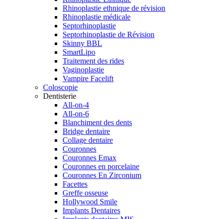
Rhinoplastie ethnique de révision
Rhinoplastie médicale
Septorhinoplastie
Septorhinoplastie de Révision
Skinny BBL
SmartLipo
Traitement des rides
Vaginoplastie
Vampire Facelift
Coloscopie
Dentisterie
All-on-4
All-on-6
Blanchiment des dents
Bridge dentaire
Collage dentaire
Couronnes
Couronnes Emax
Couronnes en porcelaine
Couronnes En Zirconium
Facettes
Greffe osseuse
Hollywood Smile
Implants Dentaires