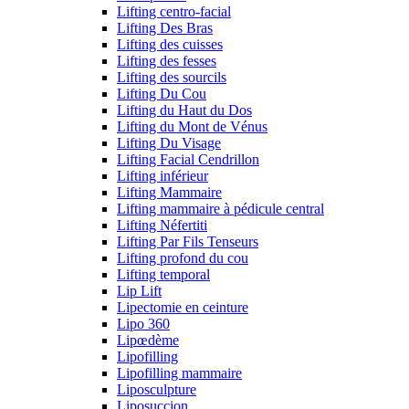
Lifting centro-facial
Lifting Des Bras
Lifting des cuisses
Lifting des fesses
Lifting des sourcils
Lifting Du Cou
Lifting du Haut du Dos
Lifting du Mont de Vénus
Lifting Du Visage
Lifting Facial Cendrillon
Lifting inférieur
Lifting Mammaire
Lifting mammaire à pédicule central
Lifting Néfertiti
Lifting Par Fils Tenseurs
Lifting profond du cou
Lifting temporal
Lip Lift
Lipectomie en ceinture
Lipo 360
Lipœdème
Lipofilling
Lipofilling mammaire
Liposculpture
Liposuccion