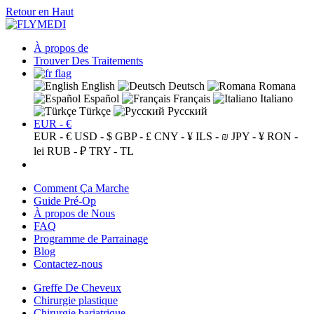
Retour en Haut
À propos de
Trouver Des Traitements
English
Deutsch
Romana
Español
Français
Italiano
Türkçe
Русский
EUR - €
EUR - €
USD - $
GBP - £
CNY - ¥
ILS - ₪
JPY - ¥
RON -
lei
RUB - ₽
TRY - TL
Comment Ça Marche
Guide Pré-Op
À propos de Nous
FAQ
Programme de Parrainage
Blog
Contactez-nous
Greffe De Cheveux
Chirurgie plastique
Chirurgie bariatrique