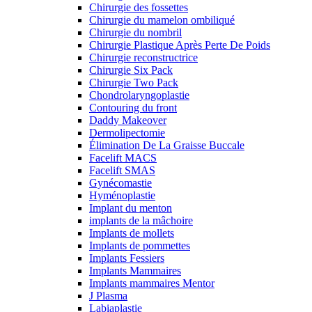
Chirurgie des fossettes
Chirurgie du mamelon ombiliqué
Chirurgie du nombril
Chirurgie Plastique Après Perte De Poids
Chirurgie reconstructrice
Chirurgie Six Pack
Chirurgie Two Pack
Chondrolaryngoplastie
Contouring du front
Daddy Makeover
Dermolipectomie
Élimination De La Graisse Buccale
Facelift MACS
Facelift SMAS
Gynécomastie
Hyménoplastie
Implant du menton
implants de la mâchoire
Implants de mollets
Implants de pommettes
Implants Fessiers
Implants Mammaires
Implants mammaires Mentor
J Plasma
Labiaplastie