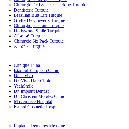
Chirurgie De Bypass Gastrique Turquie
Dentisterie Turquie
Brazilian Butt Lift Turquie
Greffe De Cheveux Turquie
Chirurgie plastique Turquie
Hollywood Smile Turquie
All-on-6 Turquie
Chirurgie Six Pack Turquie
All-on-4 Turquie
Cliniques Populaires
Clinique Luna
Istanbul European Clinic
Dentavivo
Dr. Vivo Hair Clinic
YeahSmile
Dr. Implant Dentist
Dr. Christian Morales Clinic
Masterpiece Hospital
Kamol Cosmetic Hospital
Traitements Populaires en Mexique
Implants Dentaires Mexique