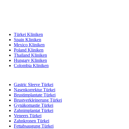
Beliebte Reiseziele
Türkei Kliniken
Spain Kliniken
Mexico Kliniken
Poland Kliniken
Thailand Kliniken
Hungary Kliniken
Colombia Kliniken
Beliebte Behandlungen in Türkei
Gastric Sleeve Türkei
Nasenkorrektur Türkei
Brustimplantate Türkei
Brustverkleinerung Türkei
Gynäkomastie Türkei
Zahnimplantat Türkei
Veneers Türkei
Zahnkronen Türkei
Fettabsaugung Türkei