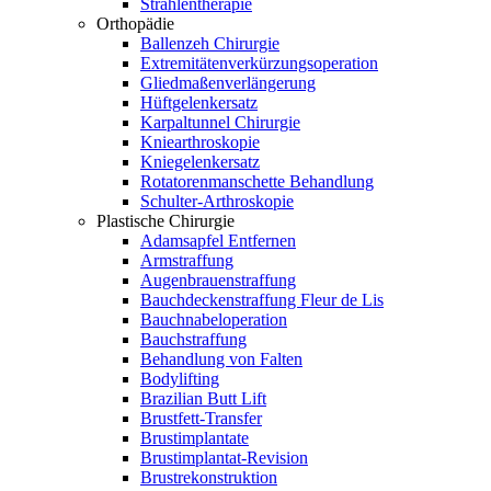
Strahlentherapie
Orthopädie
Ballenzeh Chirurgie
Extremitätenverkürzungsoperation
Gliedmaßenverlängerung
Hüftgelenkersatz
Karpaltunnel Chirurgie
Kniearthroskopie
Kniegelenkersatz
Rotatorenmanschette Behandlung
Schulter-Arthroskopie
Plastische Chirurgie
Adamsapfel Entfernen
Armstraffung
Augenbrauenstraffung
Bauchdeckenstraffung Fleur de Lis
Bauchnabeloperation
Bauchstraffung
Behandlung von Falten
Bodylifting
Brazilian Butt Lift
Brustfett-Transfer
Brustimplantate
Brustimplantat-Revision
Brustrekonstruktion