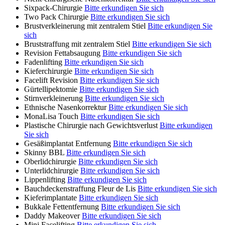
Sixpack-Chirurgie
Bitte erkundigen Sie sich
Two Pack Chirurgie
Bitte erkundigen Sie sich
Brustverkleinerung mit zentralem Stiel
Bitte erkundigen Sie
sich
Bruststraffung mit zentralem Stiel
Bitte erkundigen Sie sich
Revision Fettabsaugung
Bitte erkundigen Sie sich
Fadenlifting
Bitte erkundigen Sie sich
Kieferchirurgie
Bitte erkundigen Sie sich
Facelift Revision
Bitte erkundigen Sie sich
Gürtellipektomie
Bitte erkundigen Sie sich
Stirnverkleinerung
Bitte erkundigen Sie sich
Ethnische Nasenkorrektur
Bitte erkundigen Sie sich
MonaLisa Touch
Bitte erkundigen Sie sich
Plastische Chirurgie nach Gewichtsverlust
Bitte erkundigen
Sie sich
Gesäßimplantat Entfernung
Bitte erkundigen Sie sich
Skinny BBL
Bitte erkundigen Sie sich
Oberlidchirurgie
Bitte erkundigen Sie sich
Unterlidchirurgie
Bitte erkundigen Sie sich
Lippenlifting
Bitte erkundigen Sie sich
Bauchdeckenstraffung Fleur de Lis
Bitte erkundigen Sie sich
Kieferimplantate
Bitte erkundigen Sie sich
Bukkale Fettentfernung
Bitte erkundigen Sie sich
Daddy Makeover
Bitte erkundigen Sie sich
Mini Facelifting
Bitte erkundigen Sie sich