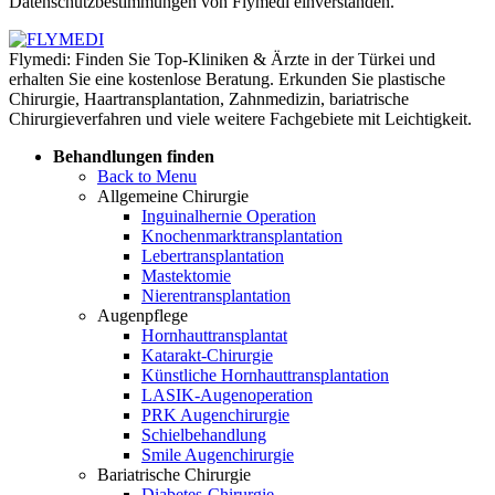
Datenschutzbestimmungen von Flymedi einverstanden.
Flymedi: Finden Sie Top-Kliniken & Ärzte in der Türkei und
erhalten Sie eine kostenlose Beratung. Erkunden Sie plastische
Chirurgie, Haartransplantation, Zahnmedizin, bariatrische
Chirurgieverfahren und viele weitere Fachgebiete mit Leichtigkeit.
Behandlungen finden
Back to Menu
Allgemeine Chirurgie
Inguinalhernie Operation
Knochenmarktransplantation
Lebertransplantation
Mastektomie
Nierentransplantation
Augenpflege
Hornhauttransplantat
Katarakt-Chirurgie
Künstliche Hornhauttransplantation
LASIK-Augenoperation
PRK Augenchirurgie
Schielbehandlung
Smile Augenchirurgie
Bariatrische Chirurgie
Diabetes-Chirurgie