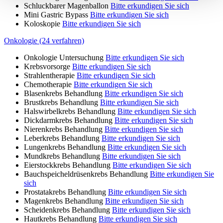
Schluckbarer Magenballon
Bitte erkundigen Sie sich
Mini Gastric Bypass
Bitte erkundigen Sie sich
Koloskopie
Bitte erkundigen Sie sich
Onkologie (24 verfahren)
Onkologie Untersuchung
Bitte erkundigen Sie sich
Krebsvorsorge
Bitte erkundigen Sie sich
Strahlentherapie
Bitte erkundigen Sie sich
Chemotherapie
Bitte erkundigen Sie sich
Blasenkrebs Behandlung
Bitte erkundigen Sie sich
Brustkrebs Behandlung
Bitte erkundigen Sie sich
Halswirbelkrebs Behandlung
Bitte erkundigen Sie sich
Dickdarmkrebs Behandlung
Bitte erkundigen Sie sich
Nierenkrebs Behandlung
Bitte erkundigen Sie sich
Leberkrebs Behandlung
Bitte erkundigen Sie sich
Lungenkrebs Behandlung
Bitte erkundigen Sie sich
Mundkrebs Behandlung
Bitte erkundigen Sie sich
Eierstockkrebs Behandlung
Bitte erkundigen Sie sich
Bauchspeicheldrüsenkrebs Behandlung
Bitte erkundigen Sie
sich
Prostatakrebs Behandlung
Bitte erkundigen Sie sich
Magenkrebs Behandlung
Bitte erkundigen Sie sich
Scheidenkrebs Behandlung
Bitte erkundigen Sie sich
Hautkrebs Behandlung
Bitte erkundigen Sie sich