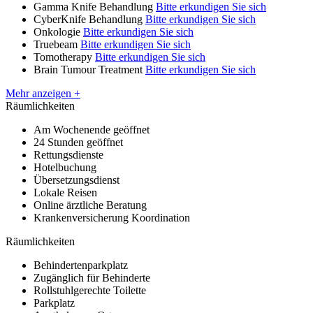
Gamma Knife Behandlung
Bitte erkundigen Sie sich
CyberKnife Behandlung
Bitte erkundigen Sie sich
Onkologie
Bitte erkundigen Sie sich
Truebeam
Bitte erkundigen Sie sich
Tomotherapy
Bitte erkundigen Sie sich
Brain Tumour Treatment
Bitte erkundigen Sie sich
Mehr anzeigen +
Räumlichkeiten
Am Wochenende geöffnet
24 Stunden geöffnet
Rettungsdienste
Hotelbuchung
Übersetzungsdienst
Lokale Reisen
Online ärztliche Beratung
Krankenversicherung Koordination
Räumlichkeiten
Behindertenparkplatz
Zugänglich für Behinderte
Rollstuhlgerechte Toilette
Parkplatz