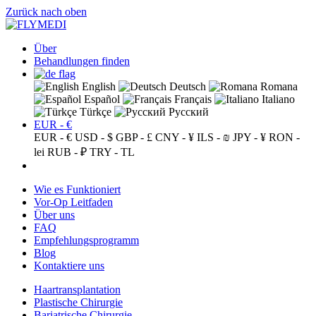
Zurück nach oben
Über
Behandlungen finden
English
Deutsch
Romana
Español
Français
Italiano
Türkçe
Русский
EUR - €
EUR - €
USD - $
GBP - £
CNY - ¥
ILS - ₪
JPY - ¥
RON -
lei
RUB - ₽
TRY - TL
Wie es Funktioniert
Vor-Op Leitfaden
Über uns
FAQ
Empfehlungsprogramm
Blog
Kontaktiere uns
Haartransplantation
Plastische Chirurgie
Bariatrische Chirurgie