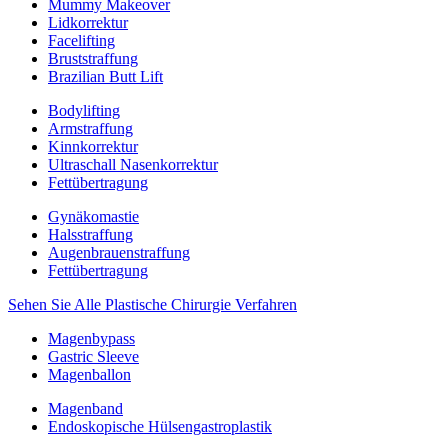
Mummy Makeover
Lidkorrektur
Facelifting
Bruststraffung
Brazilian Butt Lift
Bodylifting
Armstraffung
Kinnkorrektur
Ultraschall Nasenkorrektur
Fettübertragung
Gynäkomastie
Halsstraffung
Augenbrauenstraffung
Fettübertragung
Sehen Sie Alle Plastische Chirurgie Verfahren
Magenbypass
Gastric Sleeve
Magenballon
Magenband
Endoskopische Hülsengastroplastik