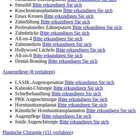
Sinuslift
Bitte erkundigen Sie sich
Knochentransplantation
Bitte erkundigen Sie sich
Emax Kronen
Bitte erkundigen Sie sich
Zahnfüllung
Bitte erkundigen Sie sich
Professionelles Zähneputzen
Bitte erkundigen Sie sich
Zahnbrücke
Bitte erkundigen Sie sich
All-on-4
Bitte erkundigen Sie sich
Zahnmedizin
Bitte erkundigen Sie sich
Hollywood Lächeln
Bitte erkundigen Sie sich
All-on-6
Bitte erkundigen Sie sich
Dental-Bonding
Bitte erkundigen Sie sich
Augenpflege (8 verfahren)
LASIK-Augenoperation
Bitte erkundigen Sie sich
Katarakt-Chirurgie
Bitte erkundigen Sie sich
Schielbehandlung
Bitte erkundigen Sie sich
PRK Augenchirurgie
Bitte erkundigen Sie sich
Hornhauttransplantat
Bitte erkundigen Sie sich
Künstliche Hornhauttransplantation
Bitte erkundigen Sie sich
Augenpflege
Bitte erkundigen Sie sich
Smile Augenchirurgie
Bitte erkundigen Sie sich
Plastische Chirurgie (111 verfahren)