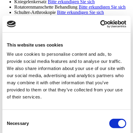
Kniegelenkersatz
Bitte erkundigen Sie sich
Rotatorenmanschette Behandlung
Bitte erkundigen Sie sich
Schulter-Arthroskopie
Bitte erkundigen Sie sich
Ballenzeh Chirurgie
Bitte erkundigen Sie sich
Orthopädie
Bitte erkundigen Sie sich
Gliedmaßenverlängerung
Bitte erkundigen Sie sich
Extremitätenverkürzungsoperation
Bitte erkundigen Sie sich
Reproduktionsmedizin (8 verfahren)
This website uses cookies
In-vitro-Fertilisation durch Eizelle-Spendung
Bitte erkundigen
We use cookies to personalise content and ads, to
Sie sich
provide social media features and to analyse our traffic.
In-vitro-Fertilisation durch Eizelle-Spendung mit Spender-
We also share information about your use of our site with
Sperma
Bitte erkundigen Sie sich
In-vitro-Fertilisation mit ICSI
Bitte erkundigen Sie sich
our social media, advertising and analytics partners who
Künstliche Befruchtung
Bitte erkundigen Sie sich
may combine it with other information that you’ve
ICSI
Bitte erkundigen Sie sich
provided to them or that they’ve collected from your use
PGD
Bitte erkundigen Sie sich
IVF mit IMSI
Bitte erkundigen Sie sich
of their services.
Reproduktionsmedizin
Bitte erkundigen Sie sich
Wirbelsäulenchirurgie (5 verfahren)
Consent
Laminektomie
Bitte erkundigen Sie sich
Necessary
Selection
Mikrodiskektomie
Bitte erkundigen Sie sich
Bandscheibenerkrankung des Halses
Bitte erkundigen Sie