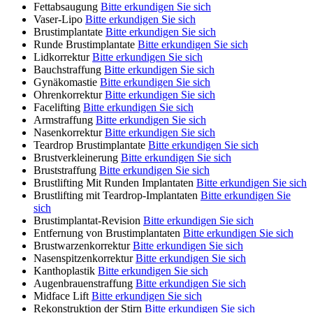
Fettabsaugung
Bitte erkundigen Sie sich
Vaser-Lipo
Bitte erkundigen Sie sich
Brustimplantate
Bitte erkundigen Sie sich
Runde Brustimplantate
Bitte erkundigen Sie sich
Lidkorrektur
Bitte erkundigen Sie sich
Bauchstraffung
Bitte erkundigen Sie sich
Gynäkomastie
Bitte erkundigen Sie sich
Ohrenkorrektur
Bitte erkundigen Sie sich
Facelifting
Bitte erkundigen Sie sich
Armstraffung
Bitte erkundigen Sie sich
Nasenkorrektur
Bitte erkundigen Sie sich
Teardrop Brustimplantate
Bitte erkundigen Sie sich
Brustverkleinerung
Bitte erkundigen Sie sich
Bruststraffung
Bitte erkundigen Sie sich
Brustlifting Mit Runden Implantaten
Bitte erkundigen Sie sich
Brustlifting mit Teardrop-Implantaten
Bitte erkundigen Sie
sich
Brustimplantat-Revision
Bitte erkundigen Sie sich
Entfernung von Brustimplantaten
Bitte erkundigen Sie sich
Brustwarzenkorrektur
Bitte erkundigen Sie sich
Nasenspitzenkorrektur
Bitte erkundigen Sie sich
Kanthoplastik
Bitte erkundigen Sie sich
Augenbrauenstraffung
Bitte erkundigen Sie sich
Midface Lift
Bitte erkundigen Sie sich
Rekonstruktion der Stirn
Bitte erkundigen Sie sich