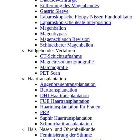
Entfernung des Magenbandes
Gastric Sleeve
Laparoskopische Floppy Nissen Fundoplikatio
Laparoskopische ileale Interposition
Magenballon
Magenbypass
Magenschlauch Revision
Schluckbarer Magenballon
Bildgebendes Verfahren
CT-Schichtaufnahme
Magnetresonanztomografie
Mammografie
PET Scan
Haartransplantation
Augenbrauentransplantation
Barttransplantation
DHI Haartransplantation
FUE Haartransplantation
Haartransplantation für Frauen
PRP
Saphir Haartransplantation
Schnurrbarttransplantation
Hals- Nasen- und Ohrenheilkunde
Feminisierung der Stimme