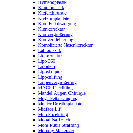
Hymenoplastik
Kanthoplastik
Kieferchirurgie
Kieferimplantate
Kinn Fettabsaugung
Kinnkorrektur
Kinnvergrößerung
Kinnverkleinerung
Komplizierte Nasenkorrektur
Labioplastik
Lidkorrektur
Lipo 360
Lipödem
Liposkulptur
Lippenlifting
Lippenvergrößerung
MACS Facelifting
Mandel-Augen-Chirurgie
Mega-Fettabsaugung
Mentor Brustimplantate
Midface Lift
Mini Facelifting
MonaLisa Touch
Mons Pubis Straffung
Mummy Makeover