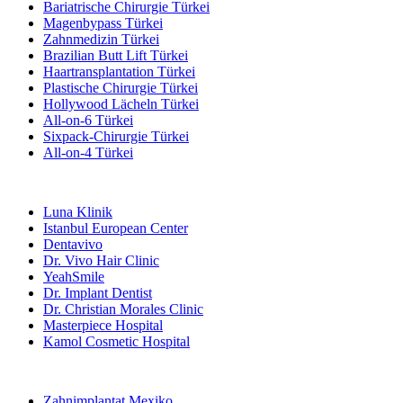
Bariatrische Chirurgie Türkei
Magenbypass Türkei
Zahnmedizin Türkei
Brazilian Butt Lift Türkei
Haartransplantation Türkei
Plastische Chirurgie Türkei
Hollywood Lächeln Türkei
All-on-6 Türkei
Sixpack-Chirurgie Türkei
All-on-4 Türkei
Beliebte Kliniken
Luna Klinik
Istanbul European Center
Dentavivo
Dr. Vivo Hair Clinic
YeahSmile
Dr. Implant Dentist
Dr. Christian Morales Clinic
Masterpiece Hospital
Kamol Cosmetic Hospital
Beliebte Behandlungen in Mexiko
Zahnimplantat Mexiko