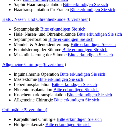
Saphir Haartransplantation
Bitte erkundigen Sie sich
Haartransplantation für Frauen
Bitte erkundigen Sie sich
Hals-, Nasen- und Ohrenheilkunde (6 verfahren)
Septumplastik
Bitte erkundigen Sie sich
Hals- Nasen- und Ohrenheilkunde
Bitte erkundigen Sie sich
Septumperforation
Bitte erkundigen Sie sich
Mandel- & Adenoidentfernung
Bitte erkundigen Sie sich
Feminisierung der Stimme
Bitte erkundigen Sie sich
Maskulinisierung der Stimme
Bitte erkundigen Sie sich
Allgemeine Chirurgie (6 verfahren)
Inguinalhernie Operation
Bitte erkundigen Sie sich
Mastektomie
Bitte erkundigen Sie sich
Lebertransplantation
Bitte erkundigen Sie sich
Nierentransplantation
Bitte erkundigen Sie sich
Knochenmarktransplantation
Bitte erkundigen Sie sich
Allgemeine Chirurgie
Bitte erkundigen Sie sich
Orthopädie (9 verfahren)
Karpaltunnel Chirurgie
Bitte erkundigen Sie sich
Hüftgelenkersatz
Bitte erkundigen Sie sich