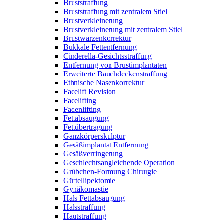
Bruststraffung
Bruststraffung mit zentralem Stiel
Brustverkleinerung
Brustverkleinerung mit zentralem Stiel
Brustwarzenkorrektur
Bukkale Fettentfernung
Cinderella-Gesichtsstraffung
Entfernung von Brustimplantaten
Erweiterte Bauchdeckenstraffung
Ethnische Nasenkorrektur
Facelift Revision
Facelifting
Fadenlifting
Fettabsaugung
Fettübertragung
Ganzkörperskulptur
Gesäßimplantat Entfernung
Gesäßverringerung
Geschlechtsangleichende Operation
Grübchen-Formung Chirurgie
Gürtellipektomie
Gynäkomastie
Hals Fettabsaugung
Halsstraffung
Hautstraffung