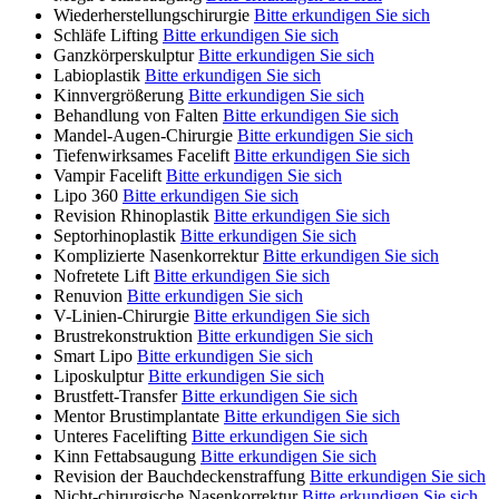
Wiederherstellungschirurgie
Bitte erkundigen Sie sich
Schläfe Lifting
Bitte erkundigen Sie sich
Ganzkörperskulptur
Bitte erkundigen Sie sich
Labioplastik
Bitte erkundigen Sie sich
Kinnvergrößerung
Bitte erkundigen Sie sich
Behandlung von Falten
Bitte erkundigen Sie sich
Mandel-Augen-Chirurgie
Bitte erkundigen Sie sich
Tiefenwirksames Facelift
Bitte erkundigen Sie sich
Vampir Facelift
Bitte erkundigen Sie sich
Lipo 360
Bitte erkundigen Sie sich
Revision Rhinoplastik
Bitte erkundigen Sie sich
Septorhinoplastik
Bitte erkundigen Sie sich
Komplizierte Nasenkorrektur
Bitte erkundigen Sie sich
Nofretete Lift
Bitte erkundigen Sie sich
Renuvion
Bitte erkundigen Sie sich
V-Linien-Chirurgie
Bitte erkundigen Sie sich
Brustrekonstruktion
Bitte erkundigen Sie sich
Smart Lipo
Bitte erkundigen Sie sich
Liposkulptur
Bitte erkundigen Sie sich
Brustfett-Transfer
Bitte erkundigen Sie sich
Mentor Brustimplantate
Bitte erkundigen Sie sich
Unteres Facelifting
Bitte erkundigen Sie sich
Kinn Fettabsaugung
Bitte erkundigen Sie sich
Revision der Bauchdeckenstraffung
Bitte erkundigen Sie sich
Nicht-chirurgische Nasenkorrektur
Bitte erkundigen Sie sich