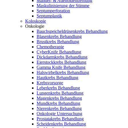
Mandel- & Adenoidentfernung
Maskulinisierung der Stimme
Septumperforation
Septumplastik
Koloskopie
Onkologie
Bauchspeicheldrüsenkrebs Behandlung
Blasenkrebs Behandlung
Brustkrebs Behandlung
Chemotherapie
CyberKnife Behandlung
Dickdarmkrebs Behandlung
Eierstockkrebs Behandlung
Gamma Knife Behandlung
Halswirbelkrebs Behandlung
Hautkrebs Behandlung
Krebsvorsorge
Leberkrebs Behandlung
Lungenkrebs Behandlung
Magenkrebs Behandlung
Mundkrebs Behandlung
Nierenkrebs Behandlung
Onkologie Untersuchung
Prostatakrebs Behandlung
Scheidenkrebs Behandlung