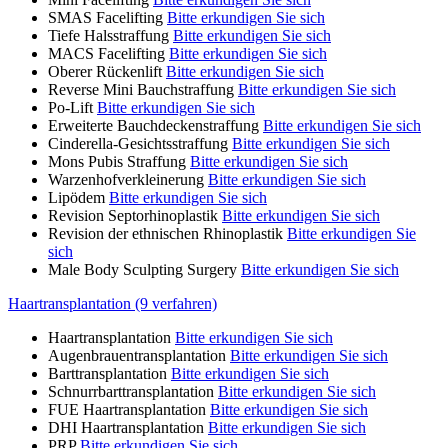
SMAS Facelifting
Bitte erkundigen Sie sich
Tiefe Halsstraffung
Bitte erkundigen Sie sich
MACS Facelifting
Bitte erkundigen Sie sich
Oberer Rückenlift
Bitte erkundigen Sie sich
Reverse Mini Bauchstraffung
Bitte erkundigen Sie sich
Po-Lift
Bitte erkundigen Sie sich
Erweiterte Bauchdeckenstraffung
Bitte erkundigen Sie sich
Cinderella-Gesichtsstraffung
Bitte erkundigen Sie sich
Mons Pubis Straffung
Bitte erkundigen Sie sich
Warzenhofverkleinerung
Bitte erkundigen Sie sich
Lipödem
Bitte erkundigen Sie sich
Revision Septorhinoplastik
Bitte erkundigen Sie sich
Revision der ethnischen Rhinoplastik
Bitte erkundigen Sie
sich
Male Body Sculpting Surgery
Bitte erkundigen Sie sich
Haartransplantation (9 verfahren)
Haartransplantation
Bitte erkundigen Sie sich
Augenbrauentransplantation
Bitte erkundigen Sie sich
Barttransplantation
Bitte erkundigen Sie sich
Schnurrbarttransplantation
Bitte erkundigen Sie sich
FUE Haartransplantation
Bitte erkundigen Sie sich
DHI Haartransplantation
Bitte erkundigen Sie sich
PRP
Bitte erkundigen Sie sich