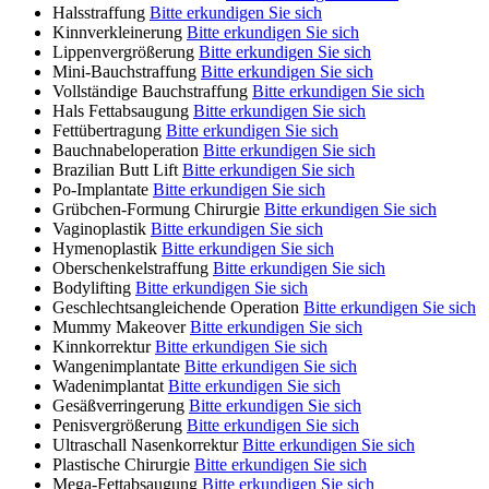
Halsstraffung
Bitte erkundigen Sie sich
Kinnverkleinerung
Bitte erkundigen Sie sich
Lippenvergrößerung
Bitte erkundigen Sie sich
Mini-Bauchstraffung
Bitte erkundigen Sie sich
Vollständige Bauchstraffung
Bitte erkundigen Sie sich
Hals Fettabsaugung
Bitte erkundigen Sie sich
Fettübertragung
Bitte erkundigen Sie sich
Bauchnabeloperation
Bitte erkundigen Sie sich
Brazilian Butt Lift
Bitte erkundigen Sie sich
Po-Implantate
Bitte erkundigen Sie sich
Grübchen-Formung Chirurgie
Bitte erkundigen Sie sich
Vaginoplastik
Bitte erkundigen Sie sich
Hymenoplastik
Bitte erkundigen Sie sich
Oberschenkelstraffung
Bitte erkundigen Sie sich
Bodylifting
Bitte erkundigen Sie sich
Geschlechtsangleichende Operation
Bitte erkundigen Sie sich
Mummy Makeover
Bitte erkundigen Sie sich
Kinnkorrektur
Bitte erkundigen Sie sich
Wangenimplantate
Bitte erkundigen Sie sich
Wadenimplantat
Bitte erkundigen Sie sich
Gesäßverringerung
Bitte erkundigen Sie sich
Penisvergrößerung
Bitte erkundigen Sie sich
Ultraschall Nasenkorrektur
Bitte erkundigen Sie sich
Plastische Chirurgie
Bitte erkundigen Sie sich
Mega-Fettabsaugung
Bitte erkundigen Sie sich