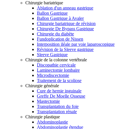
Chirurgie bariatrique
Ablation d'un anneau gastrique
Ballon Gastrique
Ballon Gastrique à Avaler
Chirurgie bariatrique de révision
Chirurgie De Bypass Gastrique
Chirurgie du diabète
Fundoplication de Nissen
Interposition iléale par voie laparoscopique
Révision de la Sleeve gastrique
Sleeve Gastrique
Chirurgie de la colonne vertébrale
Discopathie cervicale
Laminectomie lombaire
Microdiscectomie
Traitement de la scoliose
Chirurgie générale
Cure de hernie inguinale
Greffe De Moelle Osseuse
Mastectomie
Transplantation du foie
Transplantation rénale
Chirurgie plastique
Abdominoplastie
Abdominoplastie étendue