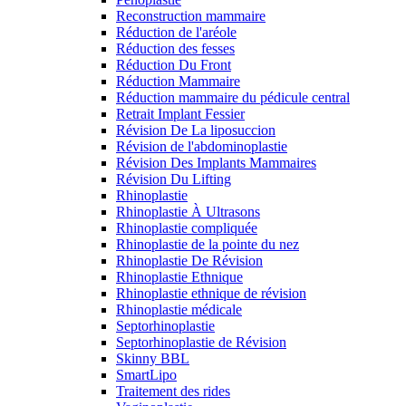
Reconstruction mammaire
Réduction de l'aréole
Réduction des fesses
Réduction Du Front
Réduction Mammaire
Réduction mammaire du pédicule central
Retrait Implant Fessier
Révision De La liposuccion
Révision de l'abdominoplastie
Révision Des Implants Mammaires
Révision Du Lifting
Rhinoplastie
Rhinoplastie À Ultrasons
Rhinoplastie compliquée
Rhinoplastie de la pointe du nez
Rhinoplastie De Révision
Rhinoplastie Ethnique
Rhinoplastie ethnique de révision
Rhinoplastie médicale
Septorhinoplastie
Septorhinoplastie de Révision
Skinny BBL
SmartLipo
Traitement des rides