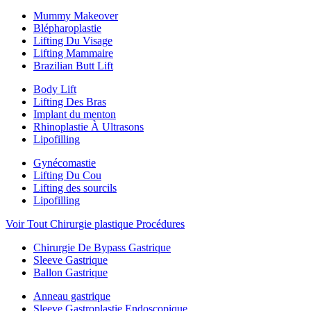
Mummy Makeover
Blépharoplastie
Lifting Du Visage
Lifting Mammaire
Brazilian Butt Lift
Body Lift
Lifting Des Bras
Implant du menton
Rhinoplastie À Ultrasons
Lipofilling
Gynécomastie
Lifting Du Cou
Lifting des sourcils
Lipofilling
Voir Tout Chirurgie plastique Procédures
Chirurgie De Bypass Gastrique
Sleeve Gastrique
Ballon Gastrique
Anneau gastrique
Sleeve Gastroplastie Endoscopique