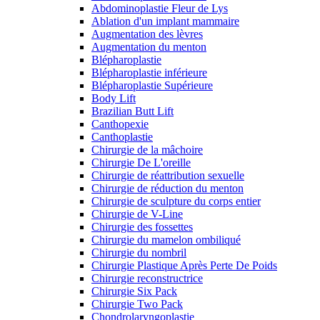
Abdominoplastie Fleur de Lys
Ablation d'un implant mammaire
Augmentation des lèvres
Augmentation du menton
Blépharoplastie
Blépharoplastie inférieure
Blépharoplastie Supérieure
Body Lift
Brazilian Butt Lift
Canthopexie
Canthoplastie
Chirurgie de la mâchoire
Chirurgie De L'oreille
Chirurgie de réattribution sexuelle
Chirurgie de réduction du menton
Chirurgie de sculpture du corps entier
Chirurgie de V-Line
Chirurgie des fossettes
Chirurgie du mamelon ombiliqué
Chirurgie du nombril
Chirurgie Plastique Après Perte De Poids
Chirurgie reconstructrice
Chirurgie Six Pack
Chirurgie Two Pack
Chondrolaryngoplastie