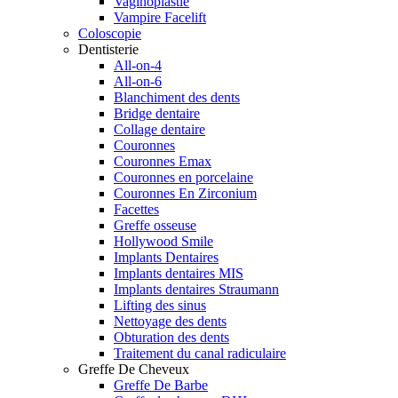
Vaginoplastie
Vampire Facelift
Coloscopie
Dentisterie
All-on-4
All-on-6
Blanchiment des dents
Bridge dentaire
Collage dentaire
Couronnes
Couronnes Emax
Couronnes en porcelaine
Couronnes En Zirconium
Facettes
Greffe osseuse
Hollywood Smile
Implants Dentaires
Implants dentaires MIS
Implants dentaires Straumann
Lifting des sinus
Nettoyage des dents
Obturation des dents
Traitement du canal radiculaire
Greffe De Cheveux
Greffe De Barbe