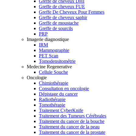
Greffe de cheveux DHI
Greffe de cheveux FUE
Greffe De Cheveux Pour Femmes
Greffe de cheveux saphir
Greffe de moustache
Greffe de sourcils
PRP
Imagerie diagnostique
IRM
Mammographie
PET Scan
Tomodensitométrie
Medecine Regenerative
Cellule Souche
Oncologie
Chimiothérapie
Consultation en oncologie
Dépistage du cancer
Radiothérapie
Tomothérapie
Traitement CyberKnife
Traitement des Tumeurs Cérébrales
Traitement du cancer de la bouche
Traitement du cancer de la peau
Traitement du cancer de la prostate