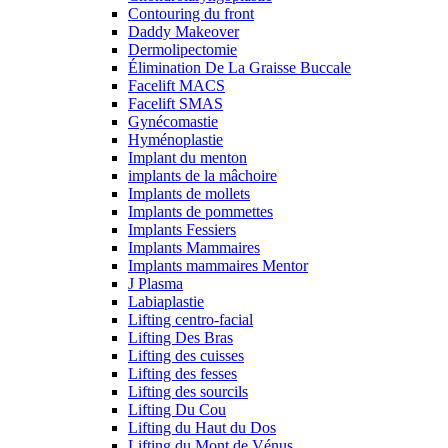
Contouring du front
Daddy Makeover
Dermolipectomie
Élimination De La Graisse Buccale
Facelift MACS
Facelift SMAS
Gynécomastie
Hyménoplastie
Implant du menton
implants de la mâchoire
Implants de mollets
Implants de pommettes
Implants Fessiers
Implants Mammaires
Implants mammaires Mentor
J Plasma
Labiaplastie
Lifting centro-facial
Lifting Des Bras
Lifting des cuisses
Lifting des fesses
Lifting des sourcils
Lifting Du Cou
Lifting du Haut du Dos
Lifting du Mont de Vénus