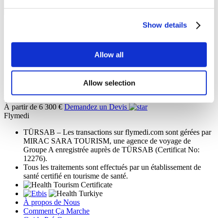
Vidéos des patients Flymedi
Show details
FILTRER
TOUT EFFACER
Destinations
Allow all
Retour
Destinations
Turquie
Mexique
Thailand
Espagne
(31)
(9)
(8)
(3)
Pologne
Allemagne
Chypre
Colombia
(3)
(2)
(1)
(1)
Lituanie
Roumanie
(1)
(1)
Allow selection
Prothèse de hanche
de 6 300 €
À partir de 6 300 €
Demandez un Devis
Flymedi
TÜRSAB – Les transactions sur flymedi.com sont gérées par
MIRAC SARA TOURISM, une agence de voyage de
Groupe A enregistrée auprès de TÜRSAB (Certificat No:
12276).
Tous les traitements sont effectués par un établissement de
santé certifié en tourisme de santé.
À propos de Nous
Comment Ça Marche