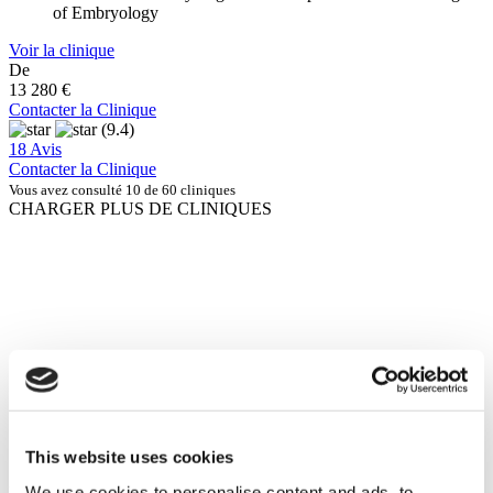
of Embryology
Voir la clinique
De
13 280 €
Contacter la Clinique
(9.4)
18 Avis
Contacter la Clinique
Vous avez consulté 10 de 60 cliniques
CHARGER PLUS DE CLINIQUES
This website uses cookies
We use cookies to personalise content and ads, to
Histoire du patient