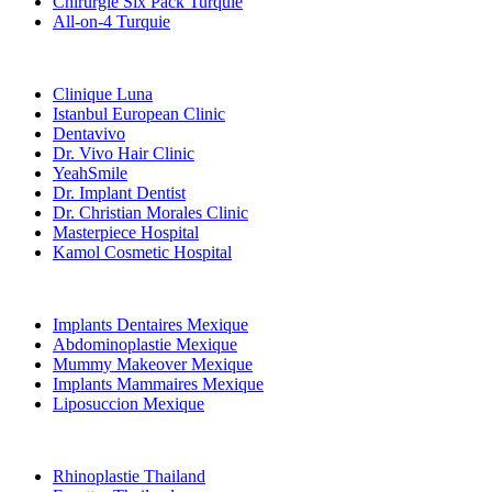
Chirurgie Six Pack Turquie
All-on-4 Turquie
Cliniques Populaires
Clinique Luna
Istanbul European Clinic
Dentavivo
Dr. Vivo Hair Clinic
YeahSmile
Dr. Implant Dentist
Dr. Christian Morales Clinic
Masterpiece Hospital
Kamol Cosmetic Hospital
Traitements Populaires en Mexique
Implants Dentaires Mexique
Abdominoplastie Mexique
Mummy Makeover Mexique
Implants Mammaires Mexique
Liposuccion Mexique
Traitements Populaires en Thailand
Rhinoplastie Thailand