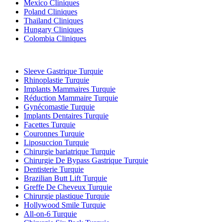
Mexico Cliniques
Poland Cliniques
Thailand Cliniques
Hungary Cliniques
Colombia Cliniques
Traitements Populaires en Turquie
Sleeve Gastrique Turquie
Rhinoplastie Turquie
Implants Mammaires Turquie
Réduction Mammaire Turquie
Gynécomastie Turquie
Implants Dentaires Turquie
Facettes Turquie
Couronnes Turquie
Liposuccion Turquie
Chirurgie bariatrique Turquie
Chirurgie De Bypass Gastrique Turquie
Dentisterie Turquie
Brazilian Butt Lift Turquie
Greffe De Cheveux Turquie
Chirurgie plastique Turquie
Hollywood Smile Turquie
All-on-6 Turquie