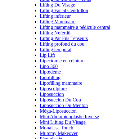
Lifting Du Visage
Lifting Facial Cendrillon
Lifting inférieur
Lifting Mammaire
Lifting mammaire à pédicule central
Lifting Néfertiti
Lifting Par Fils Tenseurs
Lifting profond du cou
Lifting temporal
Lip Lift
Lipectomie en ceinture
Lipo 360
Lipœdème
Lipofilling
Lipofilling mammaire
Liposculpture
Liposuccion
Liposuccion Du Cou
Liposuccion Du Menton
Méga-Liposuccion
Mini Abdominoplastie Inverse
Mini Lifting Du Visage
MonaLisa Touch
Mummy Makeover
Pénoplastie