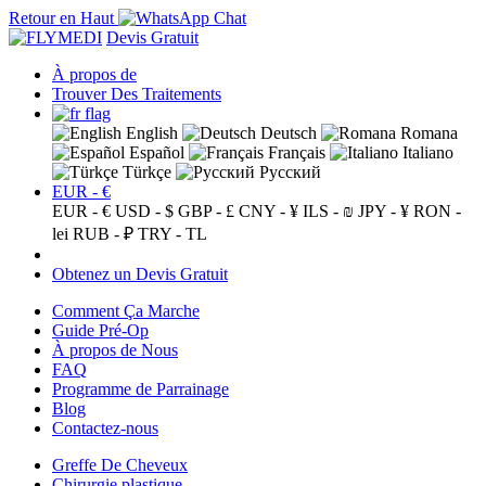
Retour en Haut
Devis Gratuit
À propos de
Trouver Des Traitements
English
Deutsch
Romana
Español
Français
Italiano
Türkçe
Русский
EUR - €
EUR - €
USD - $
GBP - £
CNY - ¥
ILS - ₪
JPY - ¥
RON -
lei
RUB - ₽
TRY - TL
Obtenez un Devis Gratuit
Comment Ça Marche
Guide Pré-Op
À propos de Nous
FAQ
Programme de Parrainage
Blog
Contactez-nous
Greffe De Cheveux
Chirurgie plastique