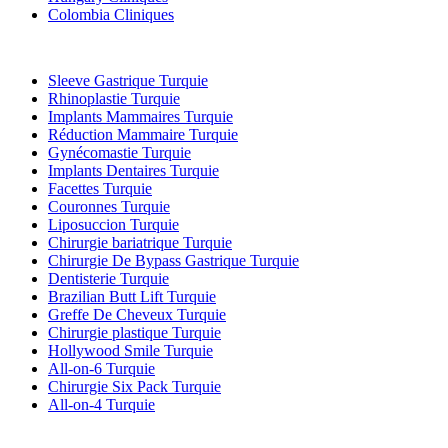
Colombia Cliniques
Traitements Populaires en Turquie
Sleeve Gastrique Turquie
Rhinoplastie Turquie
Implants Mammaires Turquie
Réduction Mammaire Turquie
Gynécomastie Turquie
Implants Dentaires Turquie
Facettes Turquie
Couronnes Turquie
Liposuccion Turquie
Chirurgie bariatrique Turquie
Chirurgie De Bypass Gastrique Turquie
Dentisterie Turquie
Brazilian Butt Lift Turquie
Greffe De Cheveux Turquie
Chirurgie plastique Turquie
Hollywood Smile Turquie
All-on-6 Turquie
Chirurgie Six Pack Turquie
All-on-4 Turquie
Cliniques Populaires