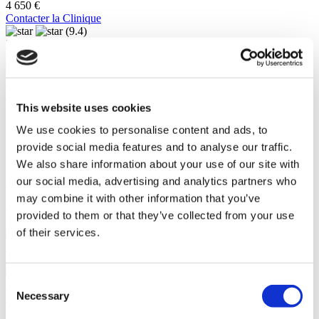
4 650 €
Contacter la Clinique
(9.4)
22 Avis
Contacter la Clinique
Istanbul, Turquie
Hôpital Medical Park Gaziosmanpasa
This website uses cookies
Le plus grand hôpital privé d'Istanbul
We use cookies to personalise content and ads, to
Système avancé de soins post-opératoires
Chirurgiens formés à un niveau international
provide social media features and to analyse our traffic.
Clinique accréditée JCI
We also share information about your use of our site with
our social media, advertising and analytics partners who
Voir la clinique
De
may combine it with other information that you’ve
4 600 €
provided to them or that they’ve collected from your use
Contacter la Clinique
of their services.
(9.7)
37 Avis
Contacter la Clinique
Consent
Izmir, Turquie
Necessary
Hôpitaux Ekol Izmir
Selection