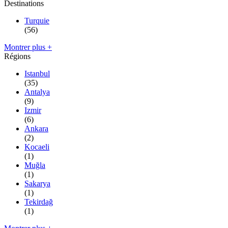
Destinations
Turquie
(56)
Montrer plus +
Régions
Istanbul
(35)
Antalya
(9)
Izmir
(6)
Ankara
(2)
Kocaeli
(1)
Muğla
(1)
Sakarya
(1)
Tekirdağ
(1)