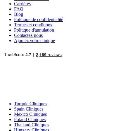
Carrières
FAQ
Blog
Politique de confidentialité
Termes et conditions
Politique d'annulation
Contactez-nous
Ajoutez votre clinique
Destinations Populaires
Turquie Cliniques
Spain Cliniques
Mexico Cliniques
Poland Cliniques
Thailand Cliniques
Hungary Cliniques