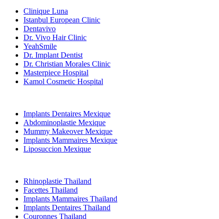
Clinique Luna
Istanbul European Clinic
Dentavivo
Dr. Vivo Hair Clinic
YeahSmile
Dr. Implant Dentist
Dr. Christian Morales Clinic
Masterpiece Hospital
Kamol Cosmetic Hospital
Traitements Populaires en Mexique
Implants Dentaires Mexique
Abdominoplastie Mexique
Mummy Makeover Mexique
Implants Mammaires Mexique
Liposuccion Mexique
Traitements Populaires en Thailand
Rhinoplastie Thailand
Facettes Thailand
Implants Mammaires Thailand
Implants Dentaires Thailand
Couronnes Thailand