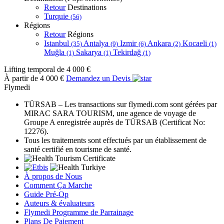
Retour
Destinations
Turquie
(56)
Régions
Retour
Régions
Istanbul
Antalya
Izmir
Ankara
Kocaeli
(35)
(9)
(6)
(2)
(1)
Muğla
Sakarya
Tekirdağ
(1)
(1)
(1)
Lifting temporal
de 4 000 €
À partir de 4 000 €
Demandez un Devis
Flymedi
TÜRSAB – Les transactions sur flymedi.com sont gérées par
MIRAC SARA TOURISM, une agence de voyage de
Groupe A enregistrée auprès de TÜRSAB (Certificat No:
12276).
Tous les traitements sont effectués par un établissement de
santé certifié en tourisme de santé.
À propos de Nous
Comment Ça Marche
Guide Pré-Op
Auteurs & évaluateurs
Flymedi Programme de Parrainage
Plans De Paiement