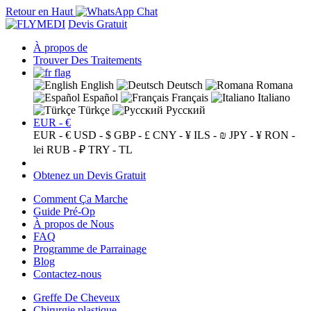
Retour en Haut
Devis Gratuit
À propos de
Trouver Des Traitements
English
Deutsch
Romana
Español
Français
Italiano
Türkçe
Русский
EUR - €
EUR - €
USD - $
GBP - £
CNY - ¥
ILS - ₪
JPY - ¥
RON -
lei
RUB - ₽
TRY - TL
Obtenez un Devis Gratuit
Comment Ça Marche
Guide Pré-Op
À propos de Nous
FAQ
Programme de Parrainage
Blog
Contactez-nous
Greffe De Cheveux
Chirurgie plastique