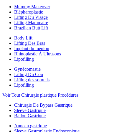
Mummy Makeover
Blépharoplastie
Lifting Du Visage
Lifting Mammaire
Brazilian Butt Lift
Body Lift
Lifting Des Bras
Implant du menton
Rhinoplastie À Ultrasons
Lipofilling
Gynécomastie
Lifting Du Cou
Lifting des sourcils
Lipofilling
Voir Tout Chirurgie plastique Procédures
Chirurgie De Bypass Gastrique
Sleeve Gastrique
Ballon Gastrique
Anneau gastrique
Sleeve Gastroplastie Endoscopique