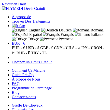
Retour en Haut
Devis Gratuit
À propos de
Trouver Des Traitements
English
Deutsch
Romana
Español
Français
Italiano
Türkçe
Русский
EUR - €
EUR - €
USD - $
GBP - £
CNY - ¥
ILS - ₪
JPY - ¥
RON -
lei
RUB - ₽
TRY - TL
Obtenez un Devis Gratuit
Comment Ça Marche
Guide Pré-Op
À propos de Nous
FAQ
Programme de Parrainage
Blog
Contactez-nous
Greffe De Cheveux
Chirurgie plastique