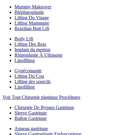
Mummy Makeover
Blépharoplastie
Lifting Du Visage
Lifting Mammaire
Brazilian Butt Lift
Body Lift
Lifting Des Bras
Implant du menton
Rhinoplastie À Ultrasons
Lipofilling
Gynécomastie
Lifting Du Cou
Lifting des sourcils
Lipofilling
Voir Tout Chirurgie plastique Procédures
Chirurgie De Bypass Gastrique
Sleeve Gastrique
Ballon Gastrique
Anneau gastrique
Sleeve Gastroplastie Endoscopique