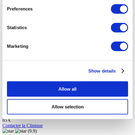
Technologie avancée
15 ans d'expérience
Preferences
Voir la clinique
De
Statistics
110 €
Contacter la Clinique
(9.7)
7 Avis
Marketing
Contacter la Clinique
Istanbul, Turquie
Istanbul Dental Center
Show details
Certificat de gestion de la qualité NQA UKAS
Suit des normes strictes pour fournir des services
exceptionnels
Allow all
Couvre tous les domaines de la dentisterie
Conçu selon les normes internationales
Allow selection
Voir la clinique
De
85 €
Contacter la Clinique
(9.9)