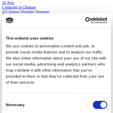
26 Avis
Contacter la Clinique
Istanbul, Turquie
Clinique Dentaire Dentram
Système de gestion de la qualité ISO 9001:2008
Fondée en 1994
This website uses cookies
Des dentistes de classe mondiale
Normes d'hygiène mondiales
We use cookies to personalise content and ads, to
Voir la clinique
provide social media features and to analyse our traffic.
De
We also share information about your use of our site with
105 €
our social media, advertising and analytics partners who
Contacter la Clinique
(10.0)
may combine it with other information that you’ve
11 Avis
provided to them or that they’ve collected from your use
Contacter la Clinique
of their services.
Istanbul, Turquie
Clinique Dentaire Novadis
Consent
Necessary
Selection
90% recommanderaient
Certifié par JCI