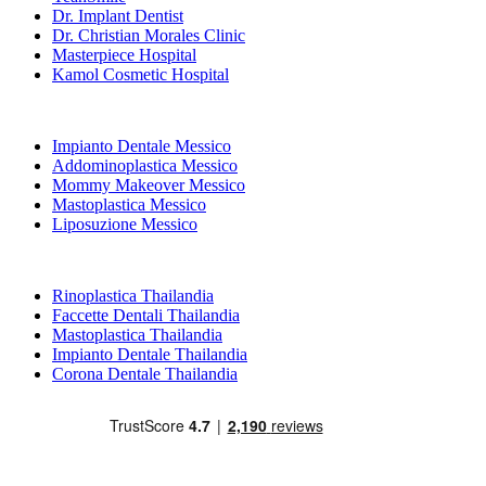
Dr. Implant Dentist
Dr. Christian Morales Clinic
Masterpiece Hospital
Kamol Cosmetic Hospital
Trattamenti Popolari in Messico
Impianto Dentale Messico
Addominoplastica Messico
Mommy Makeover Messico
Mastoplastica Messico
Liposuzione Messico
Trattamenti Popolari in Thailandia
Rinoplastica Thailandia
Faccette Dentali Thailandia
Mastoplastica Thailandia
Impianto Dentale Thailandia
Corona Dentale Thailandia