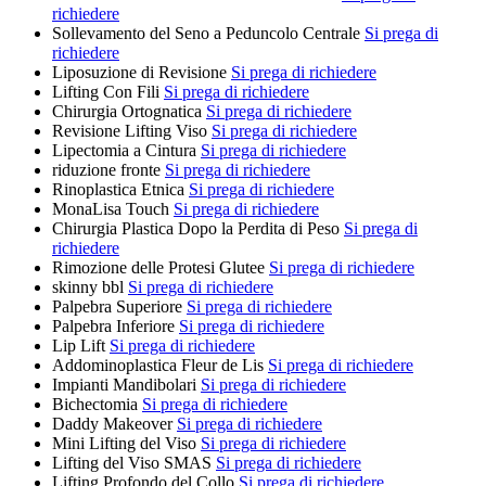
richiedere
Sollevamento del Seno a Peduncolo Centrale
Si prega di
richiedere
Liposuzione di Revisione
Si prega di richiedere
Lifting Con Fili
Si prega di richiedere
Chirurgia Ortognatica
Si prega di richiedere
Revisione Lifting Viso
Si prega di richiedere
Lipectomia a Cintura
Si prega di richiedere
riduzione fronte
Si prega di richiedere
Rinoplastica Etnica
Si prega di richiedere
MonaLisa Touch
Si prega di richiedere
Chirurgia Plastica Dopo la Perdita di Peso
Si prega di
richiedere
Rimozione delle Protesi Glutee
Si prega di richiedere
skinny bbl
Si prega di richiedere
Palpebra Superiore
Si prega di richiedere
Palpebra Inferiore
Si prega di richiedere
Lip Lift
Si prega di richiedere
Addominoplastica Fleur de Lis
Si prega di richiedere
Impianti Mandibolari
Si prega di richiedere
Bichectomia
Si prega di richiedere
Daddy Makeover
Si prega di richiedere
Mini Lifting del Viso
Si prega di richiedere
Lifting del Viso SMAS
Si prega di richiedere
Lifting Profondo del Collo
Si prega di richiedere