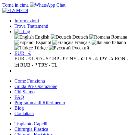
Torna in cima
Informazioni
Trova Trattamenti
English
Deutsch
Romana
Español
Français
Italiano
Türkçe
Русский
EUR - €
EUR - €
USD - $
GBP - £
CNY - ¥
ILS - ₪
JPY - ¥
RON -
lei
RUB - ₽
TRY - TL
Come Funziona
Guida Pre-Operazione
Chi Siamo
FAQ
Programma di Riferimento
Blog
Contattaci
Trapianto Capelli
Chirurgia Plastica
Chirurgia Bariatrica