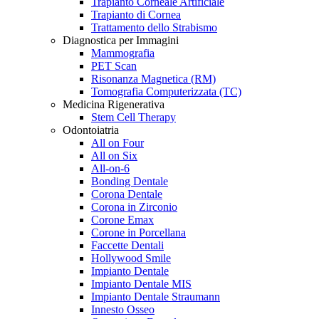
Trapianto Corneale Artificiale
Trapianto di Cornea
Trattamento dello Strabismo
Diagnostica per Immagini
Mammografia
PET Scan
Risonanza Magnetica (RM)
Tomografia Computerizzata (TC)
Medicina Rigenerativa
Stem Cell Therapy
Odontoiatria
All on Four
All on Six
All-on-6
Bonding Dentale
Corona Dentale
Corona in Zirconio
Corone Emax
Corone in Porcellana
Faccette Dentali
Hollywood Smile
Impianto Dentale
Impianto Dentale MIS
Impianto Dentale Straumann
Innesto Osseo