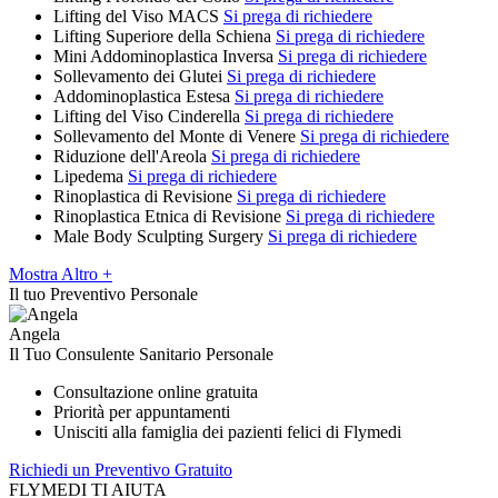
Lifting del Viso MACS
Si prega di richiedere
Lifting Superiore della Schiena
Si prega di richiedere
Mini Addominoplastica Inversa
Si prega di richiedere
Sollevamento dei Glutei
Si prega di richiedere
Addominoplastica Estesa
Si prega di richiedere
Lifting del Viso Cinderella
Si prega di richiedere
Sollevamento del Monte di Venere
Si prega di richiedere
Riduzione dell'Areola
Si prega di richiedere
Lipedema
Si prega di richiedere
Rinoplastica di Revisione
Si prega di richiedere
Rinoplastica Etnica di Revisione
Si prega di richiedere
Male Body Sculpting Surgery
Si prega di richiedere
Mostra Altro +
Il tuo Preventivo Personale
Angela
Il Tuo Consulente Sanitario Personale
Consultazione online gratuita
Priorità per appuntamenti
Unisciti alla famiglia dei pazienti felici di Flymedi
Richiedi un Preventivo Gratuito
FLYMEDI TI AIUTA