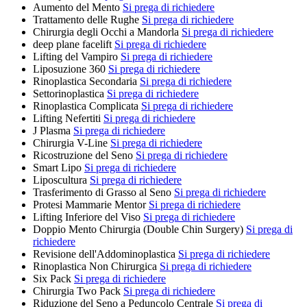
Aumento del Mento
Si prega di richiedere
Trattamento delle Rughe
Si prega di richiedere
Chirurgia degli Occhi a Mandorla
Si prega di richiedere
deep plane facelift
Si prega di richiedere
Lifting del Vampiro
Si prega di richiedere
Liposuzione 360
Si prega di richiedere
Rinoplastica Secondaria
Si prega di richiedere
Settorinoplastica
Si prega di richiedere
Rinoplastica Complicata
Si prega di richiedere
Lifting Nefertiti
Si prega di richiedere
J Plasma
Si prega di richiedere
Chirurgia V-Line
Si prega di richiedere
Ricostruzione del Seno
Si prega di richiedere
Smart Lipo
Si prega di richiedere
Liposcultura
Si prega di richiedere
Trasferimento di Grasso al Seno
Si prega di richiedere
Protesi Mammarie Mentor
Si prega di richiedere
Lifting Inferiore del Viso
Si prega di richiedere
Doppio Mento Chirurgia (Double Chin Surgery)
Si prega di
richiedere
Revisione dell'Addominoplastica
Si prega di richiedere
Rinoplastica Non Chirurgica
Si prega di richiedere
Six Pack
Si prega di richiedere
Chirurgia Two Pack
Si prega di richiedere
Riduzione del Seno a Peduncolo Centrale
Si prega di