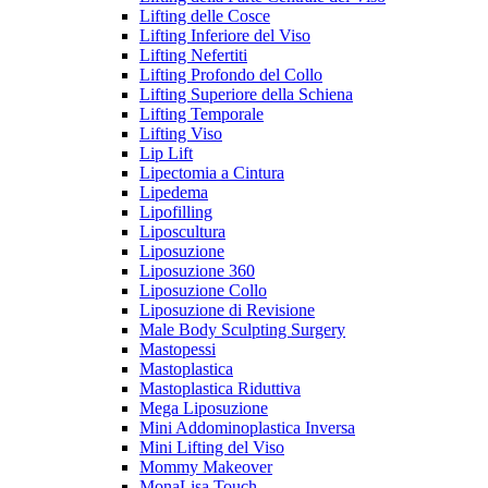
Lifting delle Cosce
Lifting Inferiore del Viso
Lifting Nefertiti
Lifting Profondo del Collo
Lifting Superiore della Schiena
Lifting Temporale
Lifting Viso
Lip Lift
Lipectomia a Cintura
Lipedema
Lipofilling
Liposcultura
Liposuzione
Liposuzione 360
Liposuzione Collo
Liposuzione di Revisione
Male Body Sculpting Surgery
Mastopessi
Mastoplastica
Mastoplastica Riduttiva
Mega Liposuzione
Mini Addominoplastica Inversa
Mini Lifting del Viso
Mommy Makeover
MonaLisa Touch