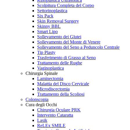
Rinoplastica Ultrasonica
Scolpitura Completa del Corpo
Settorinoplastica
Six Pack
Skin Removal Surgery
Skinny BBL
Smart Lipo
Sollevamento dei Glutei
Sollevamento del Monte di Venere
Sollevamento del Seno a Peduncolo Centrale
Tip Plasty
Trasferimento di Grasso al Seno
Trattamento delle Rughe
Vaginoplastica
Chirurgia Spinale
Laminectomia
Malattia del Disco Cervicale
Microdiscectomia
Trattamento della Scoliosi
Colonscopia
Cura degli Occhi
Chirurgia Oculare PRK
Intervento Cataratta
Lasik
ReLEx SMILE