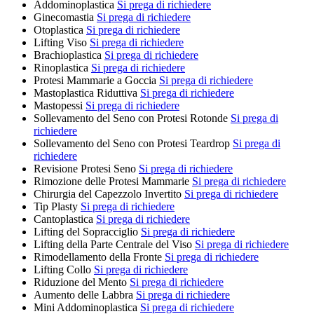
Addominoplastica
Si prega di richiedere
Ginecomastia
Si prega di richiedere
Otoplastica
Si prega di richiedere
Lifting Viso
Si prega di richiedere
Brachioplastica
Si prega di richiedere
Rinoplastica
Si prega di richiedere
Protesi Mammarie a Goccia
Si prega di richiedere
Mastoplastica Riduttiva
Si prega di richiedere
Mastopessi
Si prega di richiedere
Sollevamento del Seno con Protesi Rotonde
Si prega di
richiedere
Sollevamento del Seno con Protesi Teardrop
Si prega di
richiedere
Revisione Protesi Seno
Si prega di richiedere
Rimozione delle Protesi Mammarie
Si prega di richiedere
Chirurgia del Capezzolo Invertito
Si prega di richiedere
Tip Plasty
Si prega di richiedere
Cantoplastica
Si prega di richiedere
Lifting del Sopracciglio
Si prega di richiedere
Lifting della Parte Centrale del Viso
Si prega di richiedere
Rimodellamento della Fronte
Si prega di richiedere
Lifting Collo
Si prega di richiedere
Riduzione del Mento
Si prega di richiedere
Aumento delle Labbra
Si prega di richiedere
Mini Addominoplastica
Si prega di richiedere