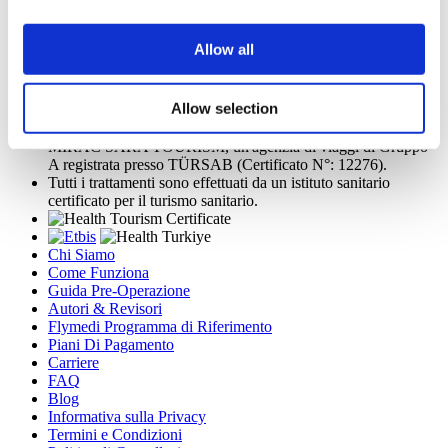
Gruppo Sanitario Acibadem
Allow all
Aesthetica Medical Center
Richiedi un Preventivo
Flymedi
Allow selection
TÜRSAB – Le transazioni su flymedi.com sono gestite da
MIRAC SARA TOURISM, un'agenzia di viaggi di Gruppo
A registrata presso TÜRSAB (Certificato N°: 12276).
Tutti i trattamenti sono effettuati da un istituto sanitario
certificato per il turismo sanitario.
Chi Siamo
Come Funziona
Guida Pre-Operazione
Autori & Revisori
Flymedi Programma di Riferimento
Piani Di Pagamento
Carriere
FAQ
Blog
Informativa sulla Privacy
Termini e Condizioni