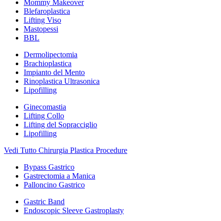
Mommy Makeover
Blefaroplastica
Lifting Viso
Mastopessi
BBL
Dermolipectomia
Brachioplastica
Impianto del Mento
Rinoplastica Ultrasonica
Lipofilling
Ginecomastia
Lifting Collo
Lifting del Sopracciglio
Lipofilling
Vedi Tutto Chirurgia Plastica Procedure
Bypass Gastrico
Gastrectomia a Manica
Palloncino Gastrico
Gastric Band
Endoscopic Sleeve Gastroplasty