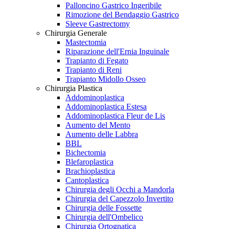
Palloncino Gastrico Ingeribile
Rimozione del Bendaggio Gastrico
Sleeve Gastrectomy
Chirurgia Generale
Mastectomia
Riparazione dell'Ernia Inguinale
Trapianto di Fegato
Trapianto di Reni
Trapianto Midollo Osseo
Chirurgia Plastica
Addominoplastica
Addominoplastica Estesa
Addominoplastica Fleur de Lis
Aumento del Mento
Aumento delle Labbra
BBL
Bichectomia
Blefaroplastica
Brachioplastica
Cantoplastica
Chirurgia degli Occhi a Mandorla
Chirurgia del Capezzolo Invertito
Chirurgia delle Fossette
Chirurgia dell'Ombelico
Chirurgia Ortognatica