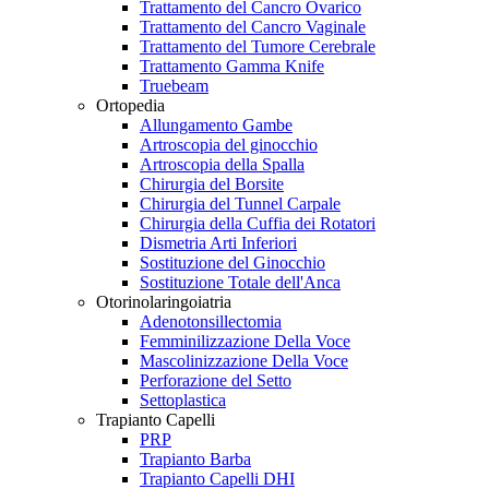
Trattamento del Cancro Ovarico
Trattamento del Cancro Vaginale
Trattamento del Tumore Cerebrale
Trattamento Gamma Knife
Truebeam
Ortopedia
Allungamento Gambe
Artroscopia del ginocchio
Artroscopia della Spalla
Chirurgia del Borsite
Chirurgia del Tunnel Carpale
Chirurgia della Cuffia dei Rotatori
Dismetria Arti Inferiori
Sostituzione del Ginocchio
Sostituzione Totale dell'Anca
Otorinolaringoiatria
Adenotonsillectomia
Femminilizzazione Della Voce
Mascolinizzazione Della Voce
Perforazione del Setto
Settoplastica
Trapianto Capelli
PRP
Trapianto Barba
Trapianto Capelli DHI