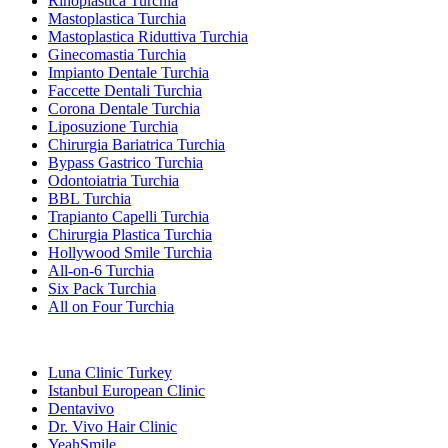
Rinoplastica Turchia
Mastoplastica Turchia
Mastoplastica Riduttiva Turchia
Ginecomastia Turchia
Impianto Dentale Turchia
Faccette Dentali Turchia
Corona Dentale Turchia
Liposuzione Turchia
Chirurgia Bariatrica Turchia
Bypass Gastrico Turchia
Odontoiatria Turchia
BBL Turchia
Trapianto Capelli Turchia
Chirurgia Plastica Turchia
Hollywood Smile Turchia
All-on-6 Turchia
Six Pack Turchia
All on Four Turchia
Cliniche Popolari
Luna Clinic Turkey
Istanbul European Clinic
Dentavivo
Dr. Vivo Hair Clinic
YeahSmile