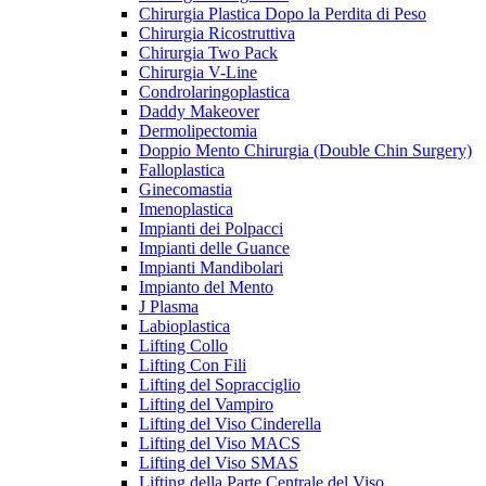
Chirurgia Plastica Dopo la Perdita di Peso
Chirurgia Ricostruttiva
Chirurgia Two Pack
Chirurgia V-Line
Condrolaringoplastica
Daddy Makeover
Dermolipectomia
Doppio Mento Chirurgia (Double Chin Surgery)
Falloplastica
Ginecomastia
Imenoplastica
Impianti dei Polpacci
Impianti delle Guance
Impianti Mandibolari
Impianto del Mento
J Plasma
Labioplastica
Lifting Collo
Lifting Con Fili
Lifting del Sopracciglio
Lifting del Vampiro
Lifting del Viso Cinderella
Lifting del Viso MACS
Lifting del Viso SMAS
Lifting della Parte Centrale del Viso