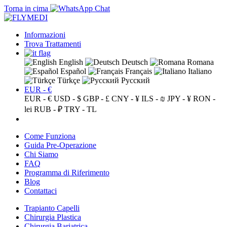
Torna in cima
Informazioni
Trova Trattamenti
English
Deutsch
Romana
Español
Français
Italiano
Türkçe
Русский
EUR - €
EUR - €
USD - $
GBP - £
CNY - ¥
ILS - ₪
JPY - ¥
RON -
lei
RUB - ₽
TRY - TL
Come Funziona
Guida Pre-Operazione
Chi Siamo
FAQ
Programma di Riferimento
Blog
Contattaci
Trapianto Capelli
Chirurgia Plastica
Chirurgia Bariatrica