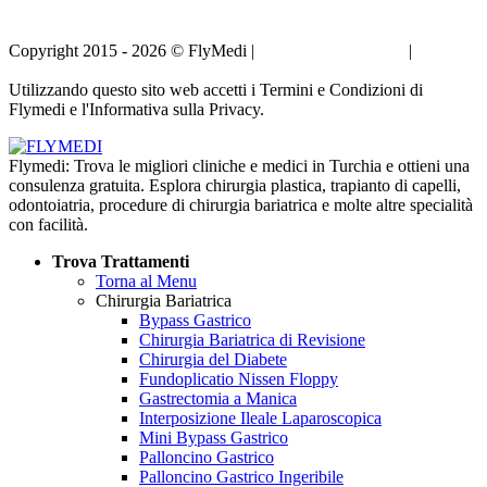
Copyright 2015 - 2026 © FlyMedi |
Termini e Condizioni
|
Informativa sulla Privacy
Utilizzando questo sito web accetti i Termini e Condizioni di
Flymedi e l'Informativa sulla Privacy.
Flymedi: Trova le migliori cliniche e medici in Turchia e ottieni una
consulenza gratuita. Esplora chirurgia plastica, trapianto di capelli,
odontoiatria, procedure di chirurgia bariatrica e molte altre specialità
con facilità.
Trova Trattamenti
Torna al Menu
Chirurgia Bariatrica
Bypass Gastrico
Chirurgia Bariatrica di Revisione
Chirurgia del Diabete
Fundoplicatio Nissen Floppy
Gastrectomia a Manica
Interposizione Ileale Laparoscopica
Mini Bypass Gastrico
Palloncino Gastrico
Palloncino Gastrico Ingeribile