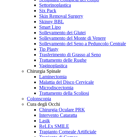
Settorinoplastica
Six Pack
Skin Removal Surgery
Skinny BBL
Smart Lipo
Sollevamento dei Glutei
Sollevamento del Monte di Venere
Sollevamento del Seno a Peduncolo Centrale
Tip Plasty
Trasferimento di Grasso al Seno
Trattamento delle Rughe
Vaginoplastica
Chirurgia Spinale
Laminectomia
Malattia del Disco Cervicale
Microdiscectomia
Trattamento della Scoliosi
Colonscopia
Cura degli Occhi
Chirurgia Oculare PRK
Intervento Cataratta
Lasik
ReLEx SMILE
Trapianto Corneale Artificiale