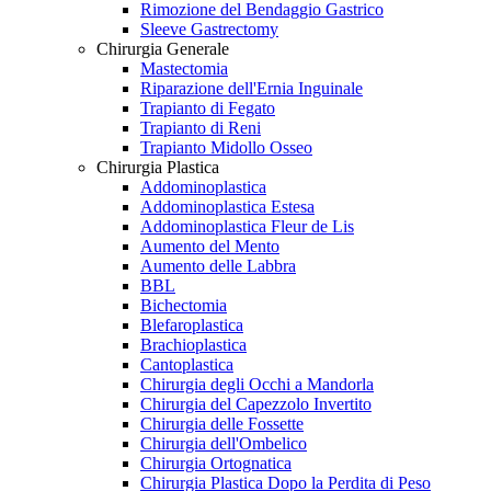
Rimozione del Bendaggio Gastrico
Sleeve Gastrectomy
Chirurgia Generale
Mastectomia
Riparazione dell'Ernia Inguinale
Trapianto di Fegato
Trapianto di Reni
Trapianto Midollo Osseo
Chirurgia Plastica
Addominoplastica
Addominoplastica Estesa
Addominoplastica Fleur de Lis
Aumento del Mento
Aumento delle Labbra
BBL
Bichectomia
Blefaroplastica
Brachioplastica
Cantoplastica
Chirurgia degli Occhi a Mandorla
Chirurgia del Capezzolo Invertito
Chirurgia delle Fossette
Chirurgia dell'Ombelico
Chirurgia Ortognatica
Chirurgia Plastica Dopo la Perdita di Peso