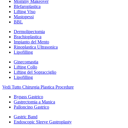
Mommy Makeover
Blefaroplastica
Lifting Viso
Mastopessi
BBL
Dermolipectomia
Brachioplastica
Impianto del Mento
Rinoplastica Ultrasonica
Lipofilling
Ginecomastia
Lifting Collo
Lifting del Sopracciglio
Lipofilling
Vedi Tutto Chirurgia Plastica Procedure
Bypass Gastrico
Gastrectomia a Manica
Palloncino Gastrico
Gastric Band
Endoscopic Sleeve Gastroplasty