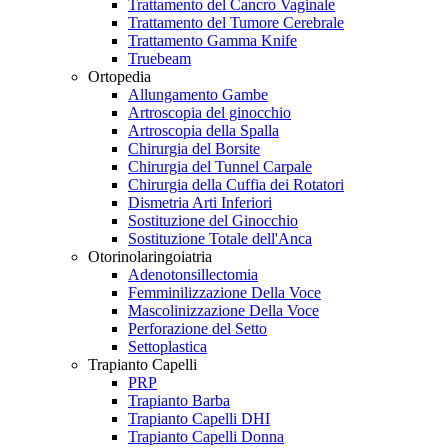
Trattamento del Cancro Vaginale
Trattamento del Tumore Cerebrale
Trattamento Gamma Knife
Truebeam
Ortopedia
Allungamento Gambe
Artroscopia del ginocchio
Artroscopia della Spalla
Chirurgia del Borsite
Chirurgia del Tunnel Carpale
Chirurgia della Cuffia dei Rotatori
Dismetria Arti Inferiori
Sostituzione del Ginocchio
Sostituzione Totale dell'Anca
Otorinolaringoiatria
Adenotonsillectomia
Femminilizzazione Della Voce
Mascolinizzazione Della Voce
Perforazione del Setto
Settoplastica
Trapianto Capelli
PRP
Trapianto Barba
Trapianto Capelli DHI
Trapianto Capelli Donna