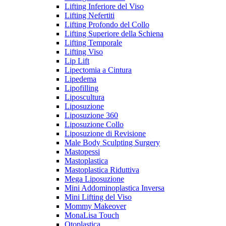
Lifting Inferiore del Viso
Lifting Nefertiti
Lifting Profondo del Collo
Lifting Superiore della Schiena
Lifting Temporale
Lifting Viso
Lip Lift
Lipectomia a Cintura
Lipedema
Lipofilling
Liposcultura
Liposuzione
Liposuzione 360
Liposuzione Collo
Liposuzione di Revisione
Male Body Sculpting Surgery
Mastopessi
Mastoplastica
Mastoplastica Riduttiva
Mega Liposuzione
Mini Addominoplastica Inversa
Mini Lifting del Viso
Mommy Makeover
MonaLisa Touch
Otoplastica