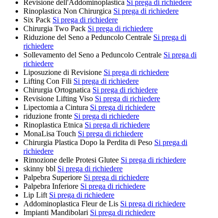
Revisione dell'Addominoplastica
Si prega di richiedere
Rinoplastica Non Chirurgica
Si prega di richiedere
Six Pack
Si prega di richiedere
Chirurgia Two Pack
Si prega di richiedere
Riduzione del Seno a Peduncolo Centrale
Si prega di
richiedere
Sollevamento del Seno a Peduncolo Centrale
Si prega di
richiedere
Liposuzione di Revisione
Si prega di richiedere
Lifting Con Fili
Si prega di richiedere
Chirurgia Ortognatica
Si prega di richiedere
Revisione Lifting Viso
Si prega di richiedere
Lipectomia a Cintura
Si prega di richiedere
riduzione fronte
Si prega di richiedere
Rinoplastica Etnica
Si prega di richiedere
MonaLisa Touch
Si prega di richiedere
Chirurgia Plastica Dopo la Perdita di Peso
Si prega di
richiedere
Rimozione delle Protesi Glutee
Si prega di richiedere
skinny bbl
Si prega di richiedere
Palpebra Superiore
Si prega di richiedere
Palpebra Inferiore
Si prega di richiedere
Lip Lift
Si prega di richiedere
Addominoplastica Fleur de Lis
Si prega di richiedere
Impianti Mandibolari
Si prega di richiedere