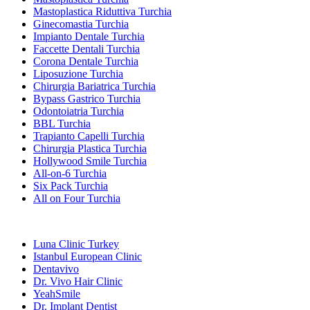
Mastoplastica Riduttiva Turchia
Ginecomastia Turchia
Impianto Dentale Turchia
Faccette Dentali Turchia
Corona Dentale Turchia
Liposuzione Turchia
Chirurgia Bariatrica Turchia
Bypass Gastrico Turchia
Odontoiatria Turchia
BBL Turchia
Trapianto Capelli Turchia
Chirurgia Plastica Turchia
Hollywood Smile Turchia
All-on-6 Turchia
Six Pack Turchia
All on Four Turchia
Cliniche Popolari
Luna Clinic Turkey
Istanbul European Clinic
Dentavivo
Dr. Vivo Hair Clinic
YeahSmile
Dr. Implant Dentist