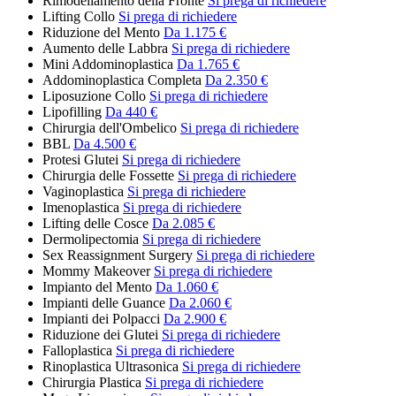
Rimodellamento della Fronte
Si prega di richiedere
Lifting Collo
Si prega di richiedere
Riduzione del Mento
Da 1.175 €
Aumento delle Labbra
Si prega di richiedere
Mini Addominoplastica
Da 1.765 €
Addominoplastica Completa
Da 2.350 €
Liposuzione Collo
Si prega di richiedere
Lipofilling
Da 440 €
Chirurgia dell'Ombelico
Si prega di richiedere
BBL
Da 4.500 €
Protesi Glutei
Si prega di richiedere
Chirurgia delle Fossette
Si prega di richiedere
Vaginoplastica
Si prega di richiedere
Imenoplastica
Si prega di richiedere
Lifting delle Cosce
Da 2.085 €
Dermolipectomia
Si prega di richiedere
Sex Reassignment Surgery
Si prega di richiedere
Mommy Makeover
Si prega di richiedere
Impianto del Mento
Da 1.060 €
Impianti delle Guance
Da 2.060 €
Impianti dei Polpacci
Da 2.900 €
Riduzione dei Glutei
Si prega di richiedere
Falloplastica
Si prega di richiedere
Rinoplastica Ultrasonica
Si prega di richiedere
Chirurgia Plastica
Si prega di richiedere