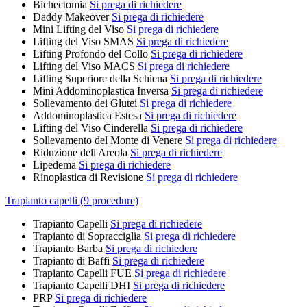
Bichectomia
Si prega di richiedere
Daddy Makeover
Si prega di richiedere
Mini Lifting del Viso
Si prega di richiedere
Lifting del Viso SMAS
Si prega di richiedere
Lifting Profondo del Collo
Si prega di richiedere
Lifting del Viso MACS
Si prega di richiedere
Lifting Superiore della Schiena
Si prega di richiedere
Mini Addominoplastica Inversa
Si prega di richiedere
Sollevamento dei Glutei
Si prega di richiedere
Addominoplastica Estesa
Si prega di richiedere
Lifting del Viso Cinderella
Si prega di richiedere
Sollevamento del Monte di Venere
Si prega di richiedere
Riduzione dell'Areola
Si prega di richiedere
Lipedema
Si prega di richiedere
Rinoplastica di Revisione
Si prega di richiedere
Trapianto capelli (9 procedure)
Trapianto Capelli
Si prega di richiedere
Trapianto di Sopracciglia
Si prega di richiedere
Trapianto Barba
Si prega di richiedere
Trapianto di Baffi
Si prega di richiedere
Trapianto Capelli FUE
Si prega di richiedere
Trapianto Capelli DHI
Si prega di richiedere
PRP
Si prega di richiedere