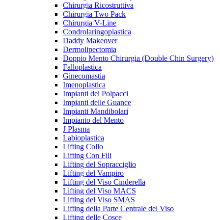
Chirurgia Ricostruttiva
Chirurgia Two Pack
Chirurgia V-Line
Condrolaringoplastica
Daddy Makeover
Dermolipectomia
Doppio Mento Chirurgia (Double Chin Surgery)
Falloplastica
Ginecomastia
Imenoplastica
Impianti dei Polpacci
Impianti delle Guance
Impianti Mandibolari
Impianto del Mento
J Plasma
Labioplastica
Lifting Collo
Lifting Con Fili
Lifting del Sopracciglio
Lifting del Vampiro
Lifting del Viso Cinderella
Lifting del Viso MACS
Lifting del Viso SMAS
Lifting della Parte Centrale del Viso
Lifting delle Cosce