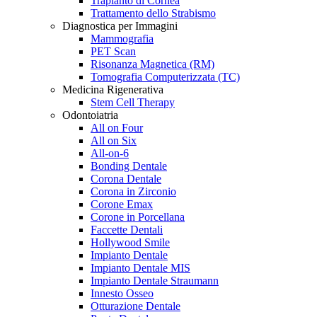
Trapianto di Cornea
Trattamento dello Strabismo
Diagnostica per Immagini
Mammografia
PET Scan
Risonanza Magnetica (RM)
Tomografia Computerizzata (TC)
Medicina Rigenerativa
Stem Cell Therapy
Odontoiatria
All on Four
All on Six
All-on-6
Bonding Dentale
Corona Dentale
Corona in Zirconio
Corone Emax
Corone in Porcellana
Faccette Dentali
Hollywood Smile
Impianto Dentale
Impianto Dentale MIS
Impianto Dentale Straumann
Innesto Osseo
Otturazione Dentale