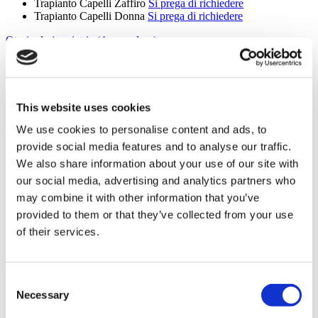
Trapianto Capelli Zaffiro
Si prega di richiedere
Trapianto Capelli Donna
Si prega di richiedere
Otorinolaringoiatria (4 procedure)
Settoplastica
Da 1.617 €
Otorinolaringoiatria
Si prega di richiedere
Perforazione del Setto
Si prega di richiedere
Adenotonsillectomia
Si prega di richiedere
This website uses cookies
Mostra Altro +
We use cookies to personalise content and ads, to
Servizi
provide social media features and to analyse our traffic.
We also share information about your use of our site with
Aperto nei weekend
Aperto 24 ore
our social media, advertising and analytics partners who
Servizio di pick-up all'aeroporto
may combine it with other information that you’ve
Prenotazione alberghiera
provided to them or that they’ve collected from your use
Servizio di pick-up in hotel
Tour e servizi vacanza
of their services.
Servizi di traduzione
Trasporto locale
Consultazione medica online
Consent
Strutture
Necessary
Selection
Bagno per pazienti