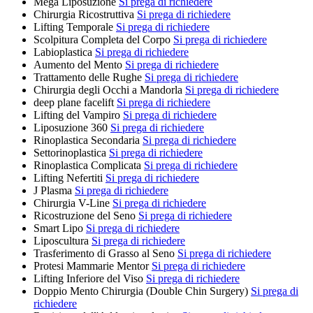
Mega Liposuzione
Si prega di richiedere
Chirurgia Ricostruttiva
Si prega di richiedere
Lifting Temporale
Si prega di richiedere
Scolpitura Completa del Corpo
Si prega di richiedere
Labioplastica
Si prega di richiedere
Aumento del Mento
Si prega di richiedere
Trattamento delle Rughe
Si prega di richiedere
Chirurgia degli Occhi a Mandorla
Si prega di richiedere
deep plane facelift
Si prega di richiedere
Lifting del Vampiro
Si prega di richiedere
Liposuzione 360
Si prega di richiedere
Rinoplastica Secondaria
Si prega di richiedere
Settorinoplastica
Si prega di richiedere
Rinoplastica Complicata
Si prega di richiedere
Lifting Nefertiti
Si prega di richiedere
J Plasma
Si prega di richiedere
Chirurgia V-Line
Si prega di richiedere
Ricostruzione del Seno
Si prega di richiedere
Smart Lipo
Si prega di richiedere
Liposcultura
Si prega di richiedere
Trasferimento di Grasso al Seno
Si prega di richiedere
Protesi Mammarie Mentor
Si prega di richiedere
Lifting Inferiore del Viso
Si prega di richiedere
Doppio Mento Chirurgia (Double Chin Surgery)
Si prega di
richiedere