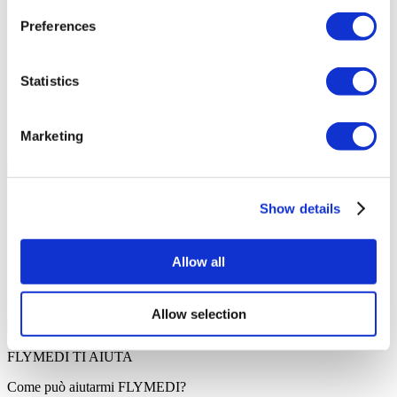
Parcheggio per disabili
Preferences
Accessibile alle persone disabili
Toilette accessibile in sedia a rotelle
Parcheggio
Farmacia in loco
Statistics
Wifi gratuito
Accesso ai trasporti pubblici
TV in camera
Marketing
Il tuo Preventivo Personale
Angela
Il Tuo Consulente Sanitario Personale
Show details
Consultazione online gratuita
Priorità per appuntamenti
Allow all
Unisciti alla famiglia dei pazienti felici di Flymedi
Richiedi un Preventivo Gratuito
Accreditamenti
Allow selection
FLYMEDI TI AIUTA
Come può aiutarmi FLYMEDI?