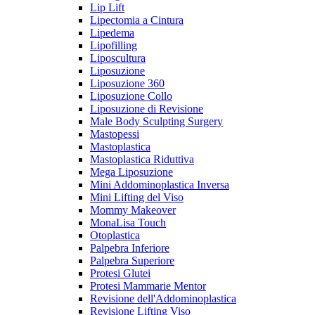
Lip Lift
Lipectomia a Cintura
Lipedema
Lipofilling
Liposcultura
Liposuzione
Liposuzione 360
Liposuzione Collo
Liposuzione di Revisione
Male Body Sculpting Surgery
Mastopessi
Mastoplastica
Mastoplastica Riduttiva
Mega Liposuzione
Mini Addominoplastica Inversa
Mini Lifting del Viso
Mommy Makeover
MonaLisa Touch
Otoplastica
Palpebra Inferiore
Palpebra Superiore
Protesi Glutei
Protesi Mammarie Mentor
Revisione dell'Addominoplastica
Revisione Lifting Viso