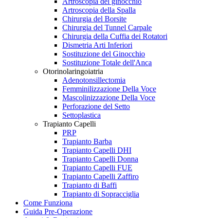
Artroscopia del ginocchio
Artroscopia della Spalla
Chirurgia del Borsite
Chirurgia del Tunnel Carpale
Chirurgia della Cuffia dei Rotatori
Dismetria Arti Inferiori
Sostituzione del Ginocchio
Sostituzione Totale dell'Anca
Otorinolaringoiatria
Adenotonsillectomia
Femminilizzazione Della Voce
Mascolinizzazione Della Voce
Perforazione del Setto
Settoplastica
Trapianto Capelli
PRP
Trapianto Barba
Trapianto Capelli DHI
Trapianto Capelli Donna
Trapianto Capelli FUE
Trapianto Capelli Zaffiro
Trapianto di Baffi
Trapianto di Sopracciglia
Come Funziona
Guida Pre-Operazione