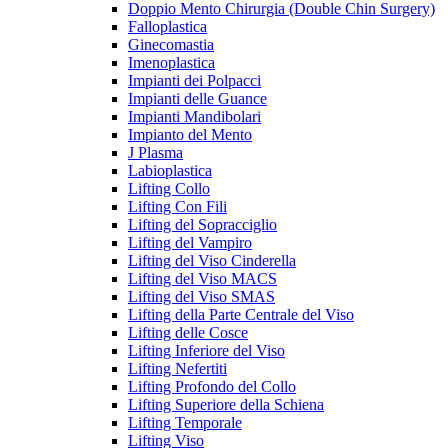
Doppio Mento Chirurgia (Double Chin Surgery)
Falloplastica
Ginecomastia
Imenoplastica
Impianti dei Polpacci
Impianti delle Guance
Impianti Mandibolari
Impianto del Mento
J Plasma
Labioplastica
Lifting Collo
Lifting Con Fili
Lifting del Sopracciglio
Lifting del Vampiro
Lifting del Viso Cinderella
Lifting del Viso MACS
Lifting del Viso SMAS
Lifting della Parte Centrale del Viso
Lifting delle Cosce
Lifting Inferiore del Viso
Lifting Nefertiti
Lifting Profondo del Collo
Lifting Superiore della Schiena
Lifting Temporale
Lifting Viso