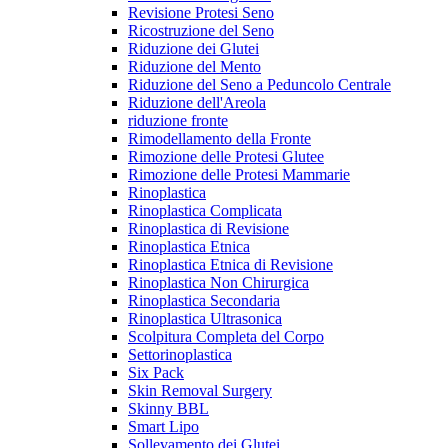
Revisione Protesi Seno
Ricostruzione del Seno
Riduzione dei Glutei
Riduzione del Mento
Riduzione del Seno a Peduncolo Centrale
Riduzione dell'Areola
riduzione fronte
Rimodellamento della Fronte
Rimozione delle Protesi Glutee
Rimozione delle Protesi Mammarie
Rinoplastica
Rinoplastica Complicata
Rinoplastica di Revisione
Rinoplastica Etnica
Rinoplastica Etnica di Revisione
Rinoplastica Non Chirurgica
Rinoplastica Secondaria
Rinoplastica Ultrasonica
Scolpitura Completa del Corpo
Settorinoplastica
Six Pack
Skin Removal Surgery
Skinny BBL
Smart Lipo
Sollevamento dei Glutei