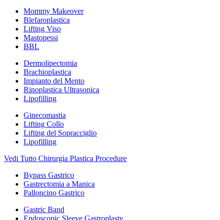
Mommy Makeover
Blefaroplastica
Lifting Viso
Mastopessi
BBL
Dermolipectomia
Brachioplastica
Impianto del Mento
Rinoplastica Ultrasonica
Lipofilling
Ginecomastia
Lifting Collo
Lifting del Sopracciglio
Lipofilling
Vedi Tutto Chirurgia Plastica Procedure
Bypass Gastrico
Gastrectomia a Manica
Palloncino Gastrico
Gastric Band
Endoscopic Sleeve Gastroplasty