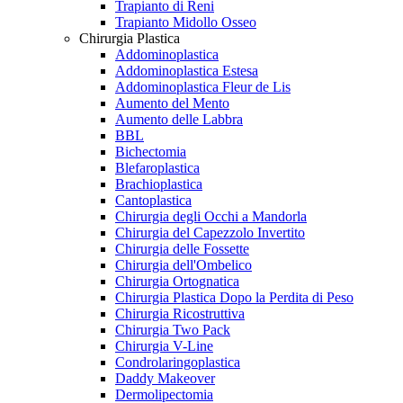
Trapianto di Reni
Trapianto Midollo Osseo
Chirurgia Plastica
Addominoplastica
Addominoplastica Estesa
Addominoplastica Fleur de Lis
Aumento del Mento
Aumento delle Labbra
BBL
Bichectomia
Blefaroplastica
Brachioplastica
Cantoplastica
Chirurgia degli Occhi a Mandorla
Chirurgia del Capezzolo Invertito
Chirurgia delle Fossette
Chirurgia dell'Ombelico
Chirurgia Ortognatica
Chirurgia Plastica Dopo la Perdita di Peso
Chirurgia Ricostruttiva
Chirurgia Two Pack
Chirurgia V-Line
Condrolaringoplastica
Daddy Makeover
Dermolipectomia