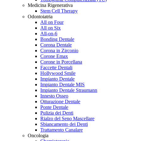
Medicina Rigenerativa
Stem Cell Therapy
Odontoiatria
All on Four
All on Six
All-on-6
Bonding Dentale
Corona Dentale
Corona in Zirconio
Corone Emax
Corone in Porcellana
Faccette Dentali
Hollywood Smile
Impianto Dentale
Impianto Dentale MIS
Impianto Dentale Straumann
Innesto Osseo
Otturazione Dentale
Ponte Dentale
Pulizia dei Denti
Rialzo del Seno Mascellare
Sbiancamento dei Denti
Trattamento Canalare
Oncologia