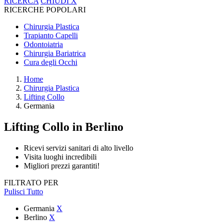
RICERCA
CHIUDI
X
RICERCHE POPOLARI
Chirurgia Plastica
Trapianto Capelli
Odontoiatria
Chirurgia Bariatrica
Cura degli Occhi
Home
Chirurgia Plastica
Lifting Collo
Germania
Lifting Collo
in Berlino
Ricevi servizi sanitari di alto livello
Visita luoghi incredibili
Migliori prezzi garantiti!
FILTRATO PER
Pulisci Tutto
Germania
X
Berlino
X