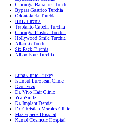
Chirurgia Bariatrica Turchia
Bypass Gastrico Turchia
Odontoiatria Turchia
BBL Turchia
Trapianto Capelli Turchia
Chirurgia Plastica Turchia
Hollywood Smile Turchia
All-on-6 Turchia
Six Pack Turchia
All on Four Turchia
Cliniche Popolari
Luna Clinic Turkey
Istanbul European Clinic
Dentavivo
Dr. Vivo Hair Clinic
YeahSmile
Dr. Implant Dentist
Dr. Christian Morales Clinic
Masterpiece Hospital
Kamol Cosmetic Hospital
Trattamenti Popolari in Messico