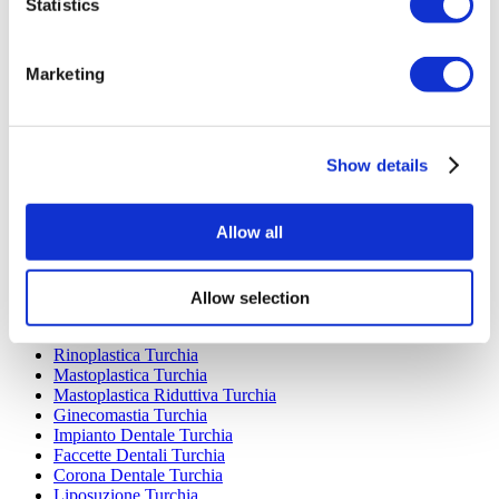
Statistics
Marketing
Destinazioni Popolari
Turchia Cliniche
Spain Cliniche
Show details
Mexico Cliniche
Poland Cliniche
Thailand Cliniche
Allow all
Hungary Cliniche
Colombia Cliniche
Allow selection
Trattamenti Popolari in Turchia
Gastrectomia a Manica Turchia
Rinoplastica Turchia
Mastoplastica Turchia
Mastoplastica Riduttiva Turchia
Ginecomastia Turchia
Impianto Dentale Turchia
Faccette Dentali Turchia
Corona Dentale Turchia
Liposuzione Turchia