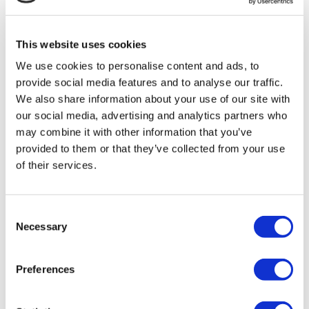
MIRAC SARA TOURISM, un'agenzia di viaggi di Gruppo
A registrata presso TÜRSAB (Certificato N°: 12276).
Tutti i trattamenti sono effettuati da un istituto sanitario
This website uses cookies
certificato per il turismo sanitario.
We use cookies to personalise content and ads, to
provide social media features and to analyse our traffic.
Chi Siamo
Come Funziona
We also share information about your use of our site with
Guida Pre-Operazione
our social media, advertising and analytics partners who
Autori & Revisori
may combine it with other information that you’ve
Flymedi Programma di Riferimento
Piani Di Pagamento
provided to them or that they’ve collected from your use
Carriere
of their services.
FAQ
Blog
Informativa sulla Privacy
Termini e Condizioni
Consent
Politica di Cancellazione
Necessary
Selection
Contattaci
Aggiungi la Tua Clinica
Preferences