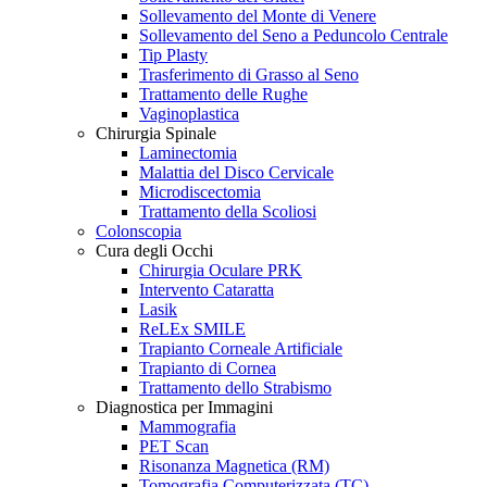
Sollevamento del Monte di Venere
Sollevamento del Seno a Peduncolo Centrale
Tip Plasty
Trasferimento di Grasso al Seno
Trattamento delle Rughe
Vaginoplastica
Chirurgia Spinale
Laminectomia
Malattia del Disco Cervicale
Microdiscectomia
Trattamento della Scoliosi
Colonscopia
Cura degli Occhi
Chirurgia Oculare PRK
Intervento Cataratta
Lasik
ReLEx SMILE
Trapianto Corneale Artificiale
Trapianto di Cornea
Trattamento dello Strabismo
Diagnostica per Immagini
Mammografia
PET Scan
Risonanza Magnetica (RM)
Tomografia Computerizzata (TC)