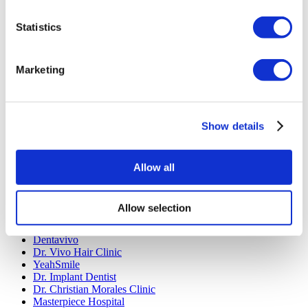
Impianto Dentale Turchia
Faccette Dentali Turchia
Statistics
Corona Dentale Turchia
Liposuzione Turchia
Chirurgia Bariatrica Turchia
Marketing
Bypass Gastrico Turchia
Odontoiatria Turchia
BBL Turchia
Trapianto Capelli Turchia
Chirurgia Plastica Turchia
Show details
Hollywood Smile Turchia
All-on-6 Turchia
Six Pack Turchia
Allow all
All on Four Turchia
Cliniche Popolari
Allow selection
Luna Clinic Turkey
Istanbul European Clinic
Dentavivo
Dr. Vivo Hair Clinic
YeahSmile
Dr. Implant Dentist
Dr. Christian Morales Clinic
Masterpiece Hospital