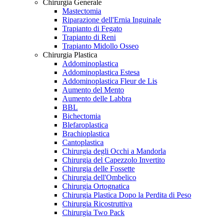
Chirurgia Generale
Mastectomia
Riparazione dell'Ernia Inguinale
Trapianto di Fegato
Trapianto di Reni
Trapianto Midollo Osseo
Chirurgia Plastica
Addominoplastica
Addominoplastica Estesa
Addominoplastica Fleur de Lis
Aumento del Mento
Aumento delle Labbra
BBL
Bichectomia
Blefaroplastica
Brachioplastica
Cantoplastica
Chirurgia degli Occhi a Mandorla
Chirurgia del Capezzolo Invertito
Chirurgia delle Fossette
Chirurgia dell'Ombelico
Chirurgia Ortognatica
Chirurgia Plastica Dopo la Perdita di Peso
Chirurgia Ricostruttiva
Chirurgia Two Pack