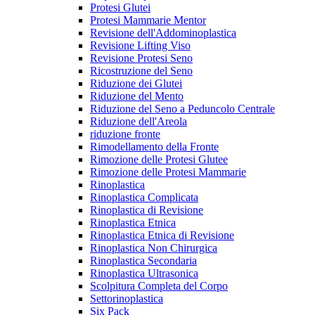
Protesi Glutei
Protesi Mammarie Mentor
Revisione dell'Addominoplastica
Revisione Lifting Viso
Revisione Protesi Seno
Ricostruzione del Seno
Riduzione dei Glutei
Riduzione del Mento
Riduzione del Seno a Peduncolo Centrale
Riduzione dell'Areola
riduzione fronte
Rimodellamento della Fronte
Rimozione delle Protesi Glutee
Rimozione delle Protesi Mammarie
Rinoplastica
Rinoplastica Complicata
Rinoplastica di Revisione
Rinoplastica Etnica
Rinoplastica Etnica di Revisione
Rinoplastica Non Chirurgica
Rinoplastica Secondaria
Rinoplastica Ultrasonica
Scolpitura Completa del Corpo
Settorinoplastica
Six Pack