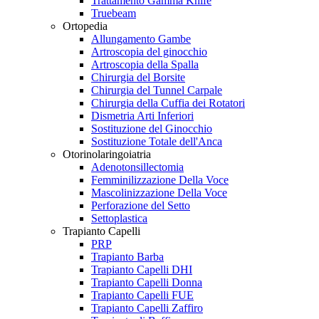
Trattamento Gamma Knife
Truebeam
Ortopedia
Allungamento Gambe
Artroscopia del ginocchio
Artroscopia della Spalla
Chirurgia del Borsite
Chirurgia del Tunnel Carpale
Chirurgia della Cuffia dei Rotatori
Dismetria Arti Inferiori
Sostituzione del Ginocchio
Sostituzione Totale dell'Anca
Otorinolaringoiatria
Adenotonsillectomia
Femminilizzazione Della Voce
Mascolinizzazione Della Voce
Perforazione del Setto
Settoplastica
Trapianto Capelli
PRP
Trapianto Barba
Trapianto Capelli DHI
Trapianto Capelli Donna
Trapianto Capelli FUE
Trapianto Capelli Zaffiro