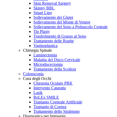
Skin Removal Surgery
Skinny BBL
Smart Lipo
Sollevamento dei Glutei
Sollevamento del Monte di Venere
Sollevamento del Seno a Peduncolo Centrale
Tip Plasty
Trasferimento di Grasso al Seno
Trattamento delle Rughe
Vaginoplastica
Chirurgia Spinale
Laminectomia
Malattia del Disco Cervicale
Microdiscectomia
Trattamento della Scoliosi
Colonscopia
Cura degli Occhi
Chirurgia Oculare PRK
Intervento Cataratta
Lasik
ReLEx SMILE
Trapianto Corneale Artificiale
Trapianto di Cornea
Trattamento dello Strabismo
Diagnostica per Immagini