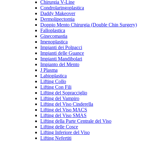
Chirurgia V-Line
Condrolaringoplastica
Daddy Makeover
Dermolipectomia
Doppio Mento Chirurgia (Double Chin Surgery)
Falloplastica
Ginecomastia
Imenoplastica
Impianti dei Polpacci
Impianti delle Guance
Impianti Mandibolari
Impianto del Mento
J Plasma
Labioplastica
Lifting Collo
Lifting Con Fili
Lifting del Sopracciglio
Lifting del Vampiro
Lifting del Viso Cinderella
Lifting del Viso MACS
Lifting del Viso SMAS
Lifting della Parte Centrale del Viso
Lifting delle Cosce
Lifting Inferiore del Viso
Lifting Nefertiti