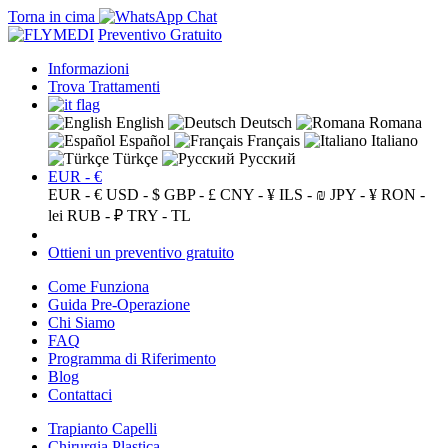
Torna in cima
Preventivo Gratuito
Informazioni
Trova Trattamenti
English
Deutsch
Romana
Español
Français
Italiano
Türkçe
Русский
EUR - €
EUR - €
USD - $
GBP - £
CNY - ¥
ILS - ₪
JPY - ¥
RON -
lei
RUB - ₽
TRY - TL
Ottieni un preventivo gratuito
Come Funziona
Guida Pre-Operazione
Chi Siamo
FAQ
Programma di Riferimento
Blog
Contattaci
Trapianto Capelli
Chirurgia Plastica