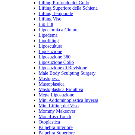
Lifting Profondo del Collo
Lifting Superiore della Schiena
Lifting Temporale
Lifting Viso
Lip Lift
Lipectomia a Cintura
Lipedema
Lipofilling
Liposcultura
Liposuzione
Liposuzione 360
Liposuzione Collo
Liposuzione di Revisione
Male Body Sculpting Surgery
Mastopessi
Mastoplastica
Mastoplastica Riduttiva
Mega Liposuzione
Mini Addominoplastica Inversa
Mini Lifting del Viso
Mommy Makeover
MonaLisa Touch
Otoplastica
Palpebra Inferiore
Palpebra Superiore