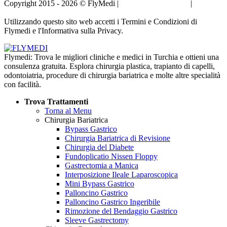
Copyright 2015 - 2026 © FlyMedi |
Termini e Condizioni
|
Informativa sulla Privacy
Utilizzando questo sito web accetti i Termini e Condizioni di
Flymedi e l'Informativa sulla Privacy.
Flymedi: Trova le migliori cliniche e medici in Turchia e ottieni una
consulenza gratuita. Esplora chirurgia plastica, trapianto di capelli,
odontoiatria, procedure di chirurgia bariatrica e molte altre specialità
con facilità.
Trova Trattamenti
Torna al Menu
Chirurgia Bariatrica
Bypass Gastrico
Chirurgia Bariatrica di Revisione
Chirurgia del Diabete
Fundoplicatio Nissen Floppy
Gastrectomia a Manica
Interposizione Ileale Laparoscopica
Mini Bypass Gastrico
Palloncino Gastrico
Palloncino Gastrico Ingeribile
Rimozione del Bendaggio Gastrico
Sleeve Gastrectomy