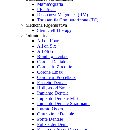
Mammografia
PET Scan
Risonanza Magnetica (RM)
Tomografia Computerizzata (TC)
Medicina Rigenerativa
Stem Cell Therapy
Odontoiatria
All on Four
All on Six
All-on-6
Bonding Dentale
Corona Dentale
Corona in Zirconio
Corone Emax
Corone in Porcellana
Faccette Dentali
Hollywood Smile
Impianto Dentale
Impianto Dentale MIS
Impianto Dentale Straumann
Innesto Osseo
Otturazione Dentale
Ponte Dentale
Pulizia dei Denti
Rialzo del Seno Mascellare