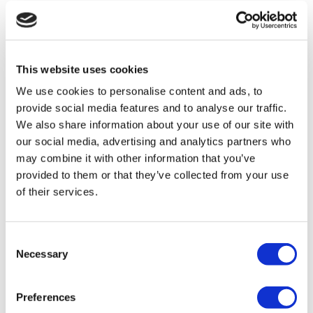
This website uses cookies
We use cookies to personalise content and ads, to
provide social media features and to analyse our traffic.
Destinazioni Popolari
We also share information about your use of our site with
Turchia Cliniche
our social media, advertising and analytics partners who
Spain Cliniche
may combine it with other information that you’ve
Mexico Cliniche
provided to them or that they’ve collected from your use
Poland Cliniche
Thailand Cliniche
of their services.
Hungary Cliniche
Colombia Cliniche
Trattamenti Popolari in Turchia
Consent
Necessary
Selection
Gastrectomia a Manica Turchia
Rinoplastica Turchia
Mastoplastica Turchia
Mastoplastica Riduttiva Turchia
Preferences
Ginecomastia Turchia