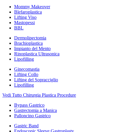
Mommy Makeover
Blefaroplastica
Lifting Viso
Mastopessi
BBL
Dermolipectomia
Brachioplastica
Impianto del Mento
Rinoplastica Ultrasonica
Lipofilling
Ginecomastia
Lifting Collo
Lifting del Sopracciglio
Lipofilling
Vedi Tutto Chirurgia Plastica Procedure
Bypass Gastrico
Gastrectomia a Manica
Palloncino Gastrico
Gastric Band
Endoscopic Sleeve Gastroplasty