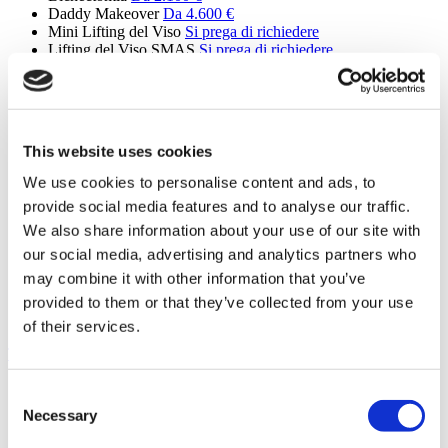
Daddy Makeover
Da 4.600 €
Mini Lifting del Viso
Si prega di richiedere
Lifting del Viso SMAS
Si prega di richiedere
Lifting Profondo del Collo
Si prega di richiedere
Lifting del Viso MACS
Si prega di richiedere
Lifting Superiore della Schiena
Si prega di richiedere
Mini Addominoplastica Inversa
Si prega di richiedere
Sollevamento dei Glutei
Si prega di richiedere
This website uses cookies
Addominoplastica Estesa
Si prega di richiedere
Lifting del Viso Cinderella
Si prega di richiedere
We use cookies to personalise content and ads, to
Sollevamento del Monte di Venere
Da 3.900 €
provide social media features and to analyse our traffic.
Riduzione dell'Areola
Si prega di richiedere
Lipedema
Si prega di richiedere
We also share information about your use of our site with
Rinoplastica di Revisione
Si prega di richiedere
our social media, advertising and analytics partners who
Rinoplastica Etnica di Revisione
Si prega di richiedere
may combine it with other information that you’ve
Male Body Sculpting Surgery
Si prega di richiedere
Skin Removal Surgery
Si prega di richiedere
provided to them or that they’ve collected from your use
Condrolaringoplastica
Si prega di richiedere
of their services.
Trapianto capelli (9 procedure)
Trapianto Capelli
Da 2.600 €
Consent
Trapianto di Sopracciglia
Si prega di richiedere
Necessary
Selection
Trapianto Barba
Da 2.450 €
Trapianto di Baffi
Da 2.000 €