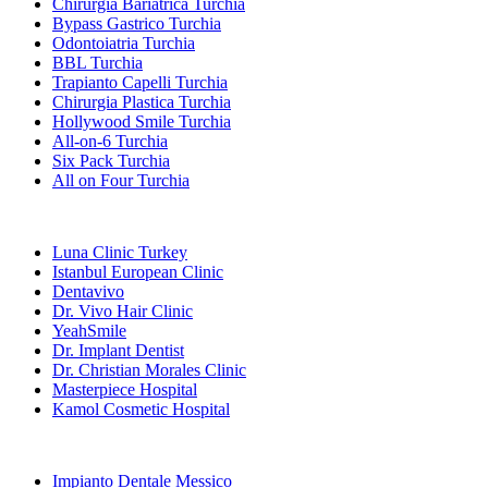
Chirurgia Bariatrica Turchia
Bypass Gastrico Turchia
Odontoiatria Turchia
BBL Turchia
Trapianto Capelli Turchia
Chirurgia Plastica Turchia
Hollywood Smile Turchia
All-on-6 Turchia
Six Pack Turchia
All on Four Turchia
Cliniche Popolari
Luna Clinic Turkey
Istanbul European Clinic
Dentavivo
Dr. Vivo Hair Clinic
YeahSmile
Dr. Implant Dentist
Dr. Christian Morales Clinic
Masterpiece Hospital
Kamol Cosmetic Hospital
Trattamenti Popolari in Messico
Impianto Dentale Messico