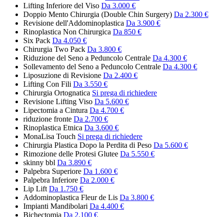
Lifting Inferiore del Viso
Da 3.000 €
Doppio Mento Chirurgia (Double Chin Surgery)
Da 2.300 €
Revisione dell'Addominoplastica
Da 3.900 €
Rinoplastica Non Chirurgica
Da 850 €
Six Pack
Da 4.050 €
Chirurgia Two Pack
Da 3.800 €
Riduzione del Seno a Peduncolo Centrale
Da 4.300 €
Sollevamento del Seno a Peduncolo Centrale
Da 4.300 €
Liposuzione di Revisione
Da 2.400 €
Lifting Con Fili
Da 3.550 €
Chirurgia Ortognatica
Si prega di richiedere
Revisione Lifting Viso
Da 5.600 €
Lipectomia a Cintura
Da 4.700 €
riduzione fronte
Da 2.700 €
Rinoplastica Etnica
Da 3.600 €
MonaLisa Touch
Si prega di richiedere
Chirurgia Plastica Dopo la Perdita di Peso
Da 5.600 €
Rimozione delle Protesi Glutee
Da 5.550 €
skinny bbl
Da 3.890 €
Palpebra Superiore
Da 1.600 €
Palpebra Inferiore
Da 2.000 €
Lip Lift
Da 1.750 €
Addominoplastica Fleur de Lis
Da 3.800 €
Impianti Mandibolari
Da 4.400 €
Bichectomia
Da 2.100 €