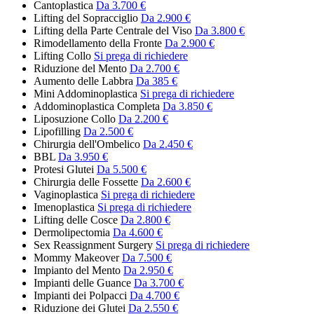
Cantoplastica
Da 3.700 €
Lifting del Sopracciglio
Da 2.900 €
Lifting della Parte Centrale del Viso
Da 3.800 €
Rimodellamento della Fronte
Da 2.900 €
Lifting Collo
Si prega di richiedere
Riduzione del Mento
Da 2.700 €
Aumento delle Labbra
Da 385 €
Mini Addominoplastica
Si prega di richiedere
Addominoplastica Completa
Da 3.850 €
Liposuzione Collo
Da 2.200 €
Lipofilling
Da 2.500 €
Chirurgia dell'Ombelico
Da 2.450 €
BBL
Da 3.950 €
Protesi Glutei
Da 5.500 €
Chirurgia delle Fossette
Da 2.600 €
Vaginoplastica
Si prega di richiedere
Imenoplastica
Si prega di richiedere
Lifting delle Cosce
Da 2.800 €
Dermolipectomia
Da 4.600 €
Sex Reassignment Surgery
Si prega di richiedere
Mommy Makeover
Da 7.500 €
Impianto del Mento
Da 2.950 €
Impianti delle Guance
Da 3.700 €
Impianti dei Polpacci
Da 4.700 €
Riduzione dei Glutei
Da 2.550 €