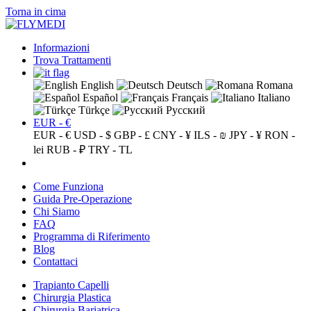
Torna in cima
Informazioni
Trova Trattamenti
English
Deutsch
Romana
Español
Français
Italiano
Türkçe
Русский
EUR - €
EUR - €
USD - $
GBP - £
CNY - ¥
ILS - ₪
JPY - ¥
RON -
lei
RUB - ₽
TRY - TL
Come Funziona
Guida Pre-Operazione
Chi Siamo
FAQ
Programma di Riferimento
Blog
Contattaci
Trapianto Capelli
Chirurgia Plastica
Chirurgia Bariatrica