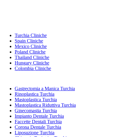
Destinazioni Popolari
Turchia Cliniche
Spain Cliniche
Mexico Cliniche
Poland Cliniche
Thailand Cliniche
Hungary Cliniche
Colombia Cliniche
Trattamenti Popolari in Turchia
Gastrectomia a Manica Turchia
Rinoplastica Turchia
Mastoplastica Turchia
Mastoplastica Riduttiva Turchia
Ginecomastia Turchia
Impianto Dentale Turchia
Faccette Dentali Turchia
Corona Dentale Turchia
Liposuzione Turchia