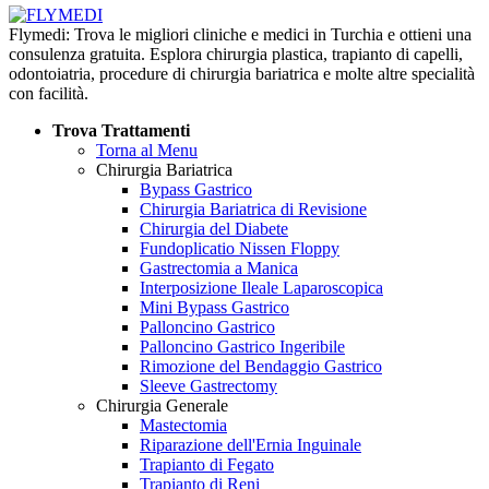
Flymedi: Trova le migliori cliniche e medici in Turchia e ottieni una
consulenza gratuita. Esplora chirurgia plastica, trapianto di capelli,
odontoiatria, procedure di chirurgia bariatrica e molte altre specialità
con facilità.
Trova Trattamenti
Torna al Menu
Chirurgia Bariatrica
Bypass Gastrico
Chirurgia Bariatrica di Revisione
Chirurgia del Diabete
Fundoplicatio Nissen Floppy
Gastrectomia a Manica
Interposizione Ileale Laparoscopica
Mini Bypass Gastrico
Palloncino Gastrico
Palloncino Gastrico Ingeribile
Rimozione del Bendaggio Gastrico
Sleeve Gastrectomy
Chirurgia Generale
Mastectomia
Riparazione dell'Ernia Inguinale
Trapianto di Fegato
Trapianto di Reni