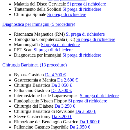
Malattia del Disco Cervicale
Si prega di richiedere
Trattamento della Scoliosi
Si prega di richiedere
Chirurgia Spinale
Si prega di richiedere
Diagnostica per immagini (5 procedure)
Risonanza Magnetica (RM)
Si prega di richiedere
Tomografia Computerizzata (TC)
Si prega di richiedere
Mammografia
Si prega di richiedere
PET Scan
Si prega di richiedere
Diagnostica per Immagini
Si prega di richiedere
Chirurgia Bariatrica (13 procedure)
Bypass Gastrico
Da 4.300 €
Gastrectomia a Manica
Da 2.600 €
Chirurgia Bariatrica
Da 3.050 €
Palloncino Gastrico
Da 2.300 €
Interposizione Ileale Laparoscopica
Si prega di richiedere
Fundoplicatio Nissen Floppy
Si prega di richiedere
Chirurgia del Diabete
Da 3.250 €
Chirurgia Bariatrica di Revisione
Da 3.500 €
Sleeve Gastrectomy
Da 3.200 €
Rimozione del Bendaggio Gastrico
Da 1.600 €
Palloncino Gastrico Ingeribile
Da 2.950 €