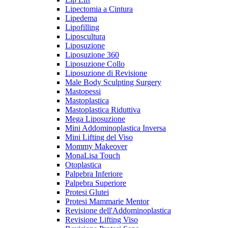
Lipectomia a Cintura
Lipedema
Lipofilling
Liposcultura
Liposuzione
Liposuzione 360
Liposuzione Collo
Liposuzione di Revisione
Male Body Sculpting Surgery
Mastopessi
Mastoplastica
Mastoplastica Riduttiva
Mega Liposuzione
Mini Addominoplastica Inversa
Mini Lifting del Viso
Mommy Makeover
MonaLisa Touch
Otoplastica
Palpebra Inferiore
Palpebra Superiore
Protesi Glutei
Protesi Mammarie Mentor
Revisione dell'Addominoplastica
Revisione Lifting Viso