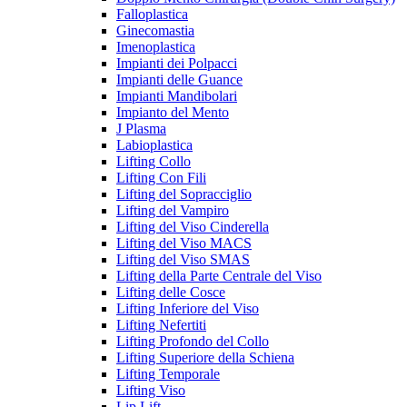
Falloplastica
Ginecomastia
Imenoplastica
Impianti dei Polpacci
Impianti delle Guance
Impianti Mandibolari
Impianto del Mento
J Plasma
Labioplastica
Lifting Collo
Lifting Con Fili
Lifting del Sopracciglio
Lifting del Vampiro
Lifting del Viso Cinderella
Lifting del Viso MACS
Lifting del Viso SMAS
Lifting della Parte Centrale del Viso
Lifting delle Cosce
Lifting Inferiore del Viso
Lifting Nefertiti
Lifting Profondo del Collo
Lifting Superiore della Schiena
Lifting Temporale
Lifting Viso
Lip Lift