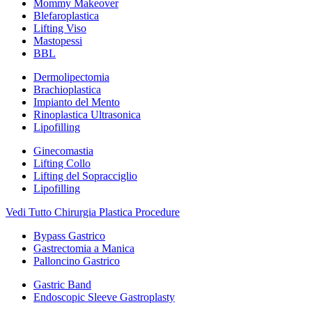
Mommy Makeover
Blefaroplastica
Lifting Viso
Mastopessi
BBL
Dermolipectomia
Brachioplastica
Impianto del Mento
Rinoplastica Ultrasonica
Lipofilling
Ginecomastia
Lifting Collo
Lifting del Sopracciglio
Lipofilling
Vedi Tutto Chirurgia Plastica Procedure
Bypass Gastrico
Gastrectomia a Manica
Palloncino Gastrico
Gastric Band
Endoscopic Sleeve Gastroplasty