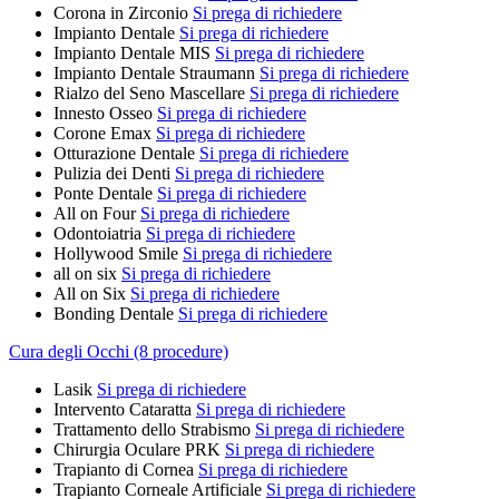
Corona in Zirconio
Si prega di richiedere
Impianto Dentale
Si prega di richiedere
Impianto Dentale MIS
Si prega di richiedere
Impianto Dentale Straumann
Si prega di richiedere
Rialzo del Seno Mascellare
Si prega di richiedere
Innesto Osseo
Si prega di richiedere
Corone Emax
Si prega di richiedere
Otturazione Dentale
Si prega di richiedere
Pulizia dei Denti
Si prega di richiedere
Ponte Dentale
Si prega di richiedere
All on Four
Si prega di richiedere
Odontoiatria
Si prega di richiedere
Hollywood Smile
Si prega di richiedere
all on six
Si prega di richiedere
All on Six
Si prega di richiedere
Bonding Dentale
Si prega di richiedere
Cura degli Occhi (8 procedure)
Lasik
Si prega di richiedere
Intervento Cataratta
Si prega di richiedere
Trattamento dello Strabismo
Si prega di richiedere
Chirurgia Oculare PRK
Si prega di richiedere
Trapianto di Cornea
Si prega di richiedere
Trapianto Corneale Artificiale
Si prega di richiedere