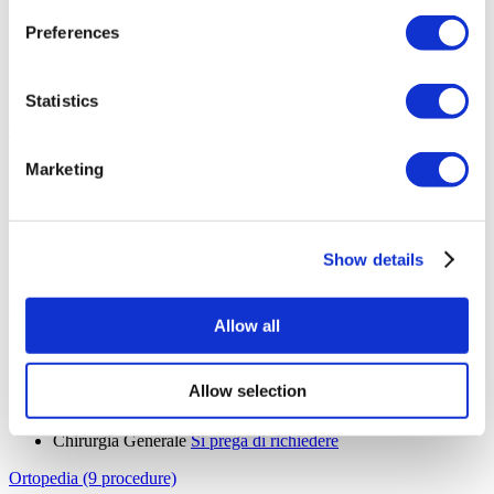
Trapianto Capelli FUE
Da 2.900 €
Preferences
Trapianto Capelli DHI
Da 2.800 €
PRP
Si prega di richiedere
Trapianto Capelli Zaffiro
Da 2.300 €
Trapianto Capelli Donna
Si prega di richiedere
Statistics
Otorinolaringoiatria (6 procedure)
Settoplastica
Da 2.600 €
Marketing
Otorinolaringoiatria
Da 2.500 €
Perforazione del Setto
Si prega di richiedere
Adenotonsillectomia
Da 3.800 €
Femminilizzazione Della Voce
Si prega di richiedere
Show details
Mascolinizzazione Della Voce
Si prega di richiedere
Chirurgia Generale (6 procedure)
Allow all
Riparazione dell'Ernia Inguinale
Si prega di richiedere
Mastectomia
Da 5.000 €
Trapianto di Fegato
Si prega di richiedere
Allow selection
Trapianto di Reni
Si prega di richiedere
Trapianto Midollo Osseo
Si prega di richiedere
Chirurgia Generale
Si prega di richiedere
Ortopedia (9 procedure)