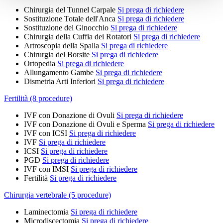
Chirurgia del Tunnel Carpale
Si prega di richiedere
Sostituzione Totale dell'Anca
Si prega di richiedere
Sostituzione del Ginocchio
Si prega di richiedere
Chirurgia della Cuffia dei Rotatori
Si prega di richiedere
Artroscopia della Spalla
Si prega di richiedere
Chirurgia del Borsite
Si prega di richiedere
Ortopedia
Si prega di richiedere
Allungamento Gambe
Si prega di richiedere
Dismetria Arti Inferiori
Si prega di richiedere
Fertilità (8 procedure)
IVF con Donazione di Ovuli
Si prega di richiedere
IVF con Donazione di Ovuli e Sperma
Si prega di richiedere
IVF con ICSI
Si prega di richiedere
IVF
Si prega di richiedere
ICSI
Si prega di richiedere
PGD
Si prega di richiedere
IVF con IMSI
Si prega di richiedere
Fertilità
Si prega di richiedere
Chirurgia vertebrale (5 procedure)
Laminectomia
Si prega di richiedere
Microdiscectomia
Si prega di richiedere