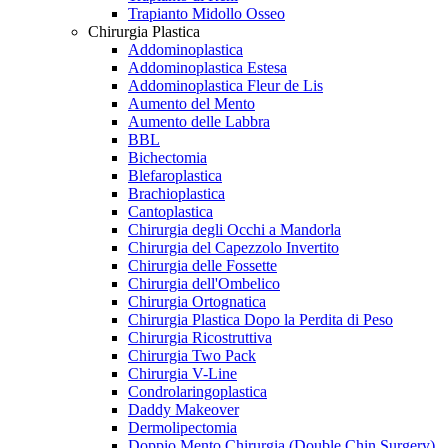
Trapianto Midollo Osseo
Chirurgia Plastica
Addominoplastica
Addominoplastica Estesa
Addominoplastica Fleur de Lis
Aumento del Mento
Aumento delle Labbra
BBL
Bichectomia
Blefaroplastica
Brachioplastica
Cantoplastica
Chirurgia degli Occhi a Mandorla
Chirurgia del Capezzolo Invertito
Chirurgia delle Fossette
Chirurgia dell'Ombelico
Chirurgia Ortognatica
Chirurgia Plastica Dopo la Perdita di Peso
Chirurgia Ricostruttiva
Chirurgia Two Pack
Chirurgia V-Line
Condrolaringoplastica
Daddy Makeover
Dermolipectomia
Doppio Mento Chirurgia (Double Chin Surgery)