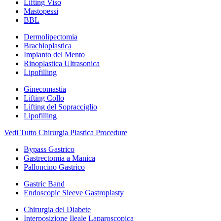
Lifting Viso
Mastopessi
BBL
Dermolipectomia
Brachioplastica
Impianto del Mento
Rinoplastica Ultrasonica
Lipofilling
Ginecomastia
Lifting Collo
Lifting del Sopracciglio
Lipofilling
Vedi Tutto Chirurgia Plastica Procedure
Bypass Gastrico
Gastrectomia a Manica
Palloncino Gastrico
Gastric Band
Endoscopic Sleeve Gastroplasty
Chirurgia del Diabete
Interposizione Ileale Laparoscopica