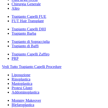
Chirurgia Generale
Altro
Trapianto Capelli FUE
FUT Hair Transplant
Trapianto Capelli DHI
Trapianto Barba
Trapianto di Sopracciglia
Trapianto di Baffi
Trapianto Capelli Zaffiro
PRP
Vedi Tutto Trapianto Capelli Procedure
Liposuzione
Rinoplastica
Mastoplastica
Protesi Glutei
Addominoplastica
Mommy Makeover
Blefaroplastica