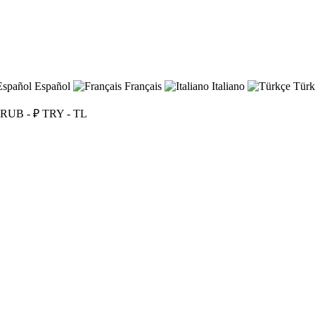
Español
Français
Italiano
Türk
RUB - ₽
TRY - TL