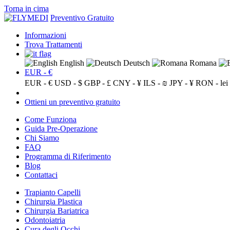
Torna in cima
Preventivo Gratuito
Informazioni
Trova Trattamenti
English
Deutsch
Romana
EUR - €
EUR - €
USD - $
GBP - £
CNY - ¥
ILS - ₪
JPY - ¥
RON - lei
Ottieni un preventivo gratuito
Come Funziona
Guida Pre-Operazione
Chi Siamo
FAQ
Programma di Riferimento
Blog
Contattaci
Trapianto Capelli
Chirurgia Plastica
Chirurgia Bariatrica
Odontoiatria
Cura degli Occhi