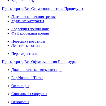
Коронки на зуб
Просмотрите Все Стоматологические Процедуры
Лазерная коррекция зрения
Удаление катаракты
Коррекция зрения smile
ФРК коррекция зрения
Пересадка роговицы
Лечение косоглазия
Пересадка глаза
Просмотрите Все Офтальмология Процедуры
Диагностическая визуализация
Ear, Nose and Throat
Ортопедия
Спинальная хирургия
Онкология