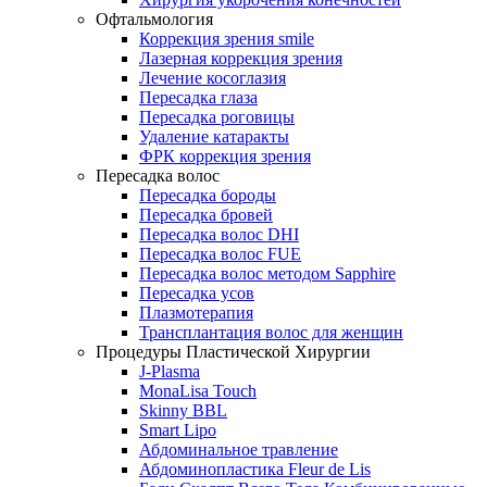
Офтальмология
Коррекция зрения smile
Лазерная коррекция зрения
Лечение косоглазия
Пересадка глаза
Пересадка роговицы
Удаление катаракты
ФРК коррекция зрения
Пересадка волос
Пересадка бороды
Пересадка бровей
Пересадка волос DHI
Пересадка волос FUE
Пересадка волос методом Sapphire
Пересадка усов
Плазмотерапия
Трансплантация волос для женщин
Процедуры Пластической Хирургии
J-Plasma
MonaLisa Touch
Skinny BBL
Smart Lipo
Абдоминальное травление
Абдоминопластика Fleur de Lis