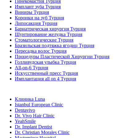
Гинекомастия Турция
Имплант зуба Турция
Виниры Турция
Коронки на зуб Турция
Липосакция Турция
Бариатрическая хирургия Турция
Шунтирование желудка Турция
Стоматологические Турция
Бразильская подтяжка ягодиц Турция
Пересадка волос Турция
Процедуры Пластической Хирургии Турция
Голливудская улыбка Турция
All-on-6 Турция
Искусственный пресс Турция
Имплантация all on 4 Турция
Популярные клиники
Клиника Luna
Istanbul European Clinic
Dentavivo
Dr. Vivo Hair Clinic
YeahSmile
Dr. Implant Dentist
Dr. Christian Morales Clinic
Masterpiece Hospital