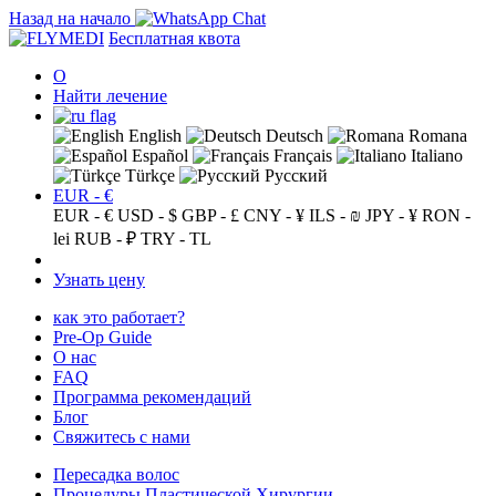
Назад на начало
Бесплатная квота
О
Найти лечение
English
Deutsch
Romana
Español
Français
Italiano
Türkçe
Русский
EUR - €
EUR - €
USD - $
GBP - £
CNY - ¥
ILS - ₪
JPY - ¥
RON -
lei
RUB - ₽
TRY - TL
Узнать цену
как это работает?
Pre-Op Guide
О нас
FAQ
Программа рекомендаций
Блог
Свяжитесь с нами
Пересадка волос
Процедуры Пластической Хирургии