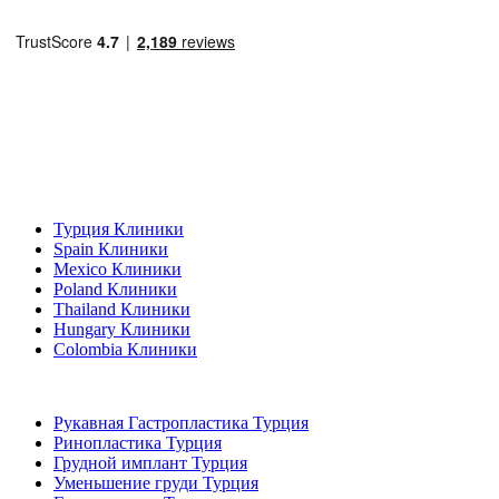
Популярные направления
Турция Клиники
Spain Клиники
Mexico Клиники
Poland Клиники
Thailand Клиники
Hungary Клиники
Colombia Клиники
Популярные виды лечения в Турция
Рукавная Гастропластика Турция
Ринопластика Турция
Грудной имплант Турция
Уменьшение груди Турция