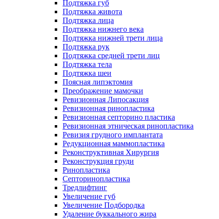
Подтяжка губ
Подтяжка живота
Подтяжка лица
Подтяжка нижнего века
Подтяжка нижней трети лица
Подтяжка рук
Подтяжка средней трети лиц
Подтяжка тела
Подтяжка шеи
Поясная липэктомия
Преображение мамочки
Ревизионная Липосакция
Ревизионная ринопластика
Ревизионная септорино пластика
Ревизионная этническая ринопластика
Ревизия грудного имплантата
Редукционная маммопластика
Реконструктивная Хирургия
Реконструкция груди
Ринопластика
Септоринопластика
Тредлифтинг
Увеличение губ
Увеличение Подбородка
Удаление буккального жира