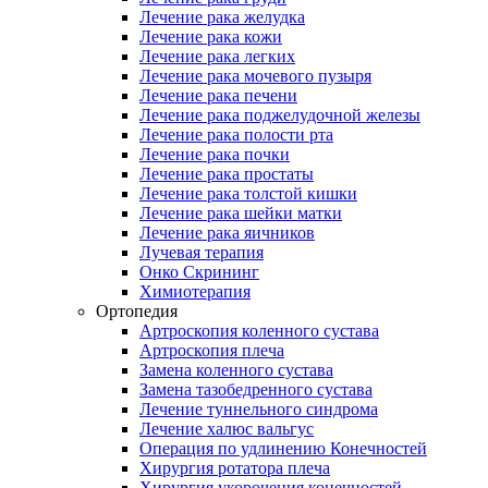
Лечение рака желудка
Лечение рака кожи
Лечение рака легких
Лечение рака мочевого пузыря
Лечение рака печени
Лечение рака поджелудочной железы
Лечение рака полости рта
Лечение рака почки
Лечение рака простаты
Лечение рака толстой кишки
Лечение рака шейки матки
Лечение рака яичников
Лучевая терапия
Онко Скрининг
Химиотерапия
Ортопедия
Артроскопия коленного сустава
Артроскопия плеча
Замена коленного сустава
Замена тазобедренного сустава
Лечение туннельного синдрома
Лечение халюс вальгус
Операция по удлинению Конечностей
Хирургия ротатора плеча
Хирургия укорочения конечностей