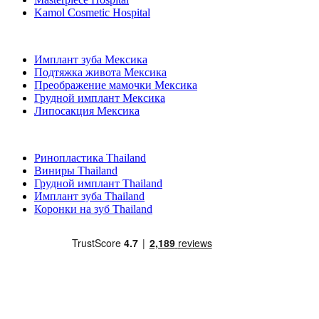
Kamol Cosmetic Hospital
Популярные виды лечения в Мексика
Имплант зуба Мексика
Подтяжка живота Мексика
Преображение мамочки Мексика
Грудной имплант Мексика
Липосакция Мексика
Популярные виды лечения в Thailand
Ринопластика Thailand
Виниры Thailand
Грудной имплант Thailand
Имплант зуба Thailand
Коронки на зуб Thailand