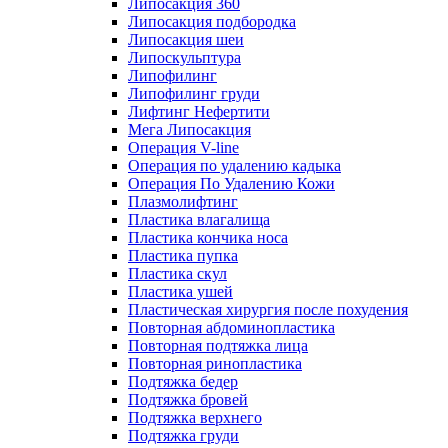
Липосакция 360
Липосакция подбородка
Липосакция шеи
Липоскульптура
Липофилинг
Липофилинг груди
Лифтинг Нефертити
Мега Липосакция
Операция V-line
Операция по удалению кадыка
Операция По Удалению Кожи
Плазмолифтинг
Пластика влагалища
Пластика кончика носа
Пластика пупка
Пластика скул
Пластика ушей
Пластическая хирургия после похудения
Повторная абдоминопластика
Повторная подтяжка лица
Повторная ринопластика
Подтяжка бедер
Подтяжка бровей
Подтяжка верхнего
Подтяжка груди