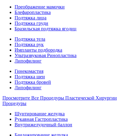
Преображение мамочки
Блефаропластика
Подтяжка лица
Подтяжка груди
Бразильская подтяжка ягодиц
Подтяжка тела
Подтяжка рук
Импланты подбородка
Ультразвуковая Ринопластика
Липофилинг
Гинекомастия
Подтяжка шеи
Подтяжка бровей
Липофилинг
Просмотрите Все Процедуры Пластической Хирургии
Процедуры
Шунтирование желудка
Рукавная Гастропластика
Внутрижелудочный баллон
Бандажирование желудка