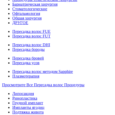
Бариатрическая хирургия
Стоматологические
Офтальмология
Общая хирургия
ДРУГОЕ
Пересадка волос FUE
Пересадка волос FUT
Пересадка волос DHI
Пересадка бороды
Пересадка бровей
Пересадка усов
Пересадка волос методом Sapphire
Плазмотерапия
Просмотрите Все Пересадка волос Процедуры
Липосакция
Ринопластика
Грудной имплант
Импланты ягодиц
Подтяжка живота