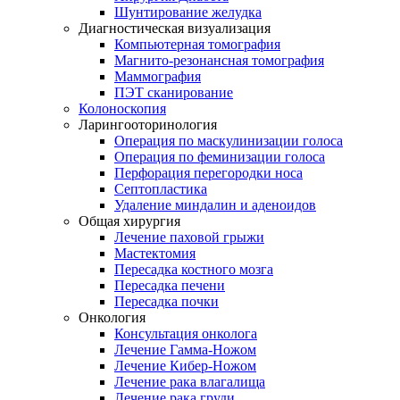
Шунтирование желудка
Диагностическая визуализация
Компьютерная томография
Магнито-резонансная томография
Маммография
ПЭТ сканирование
Колоноскопия
Ларингооторинология
Операция по маскулинизации голоса
Операция по феминизации голоса
Перфорация перегородки носа
Септопластика
Удаление миндалин и аденоидов
Общая хирургия
Лечение паховой грыжи
Мастектомия
Пересадка костного мозга
Пересадка печени
Пересадка почки
Онкология
Консультация онколога
Лечение Гамма-Ножом
Лечение Кибер-Ножом
Лечение рака влагалища
Лечение рака груди