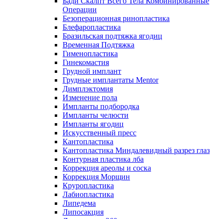
Бади Скалпт Всего Тела Комбинированные
Операции
Безоперационная ринопластика
Блефаропластика
Бразильская подтяжка ягодиц
Временная Подтяжка
Гименопластика
Гинекомастия
Грудной имплант
Грудные имплантаты Mentor
Димплэктомия
Изменение пола
Импланты подбородка
Импланты челюсти
Импланты ягодиц
Искусственный пресс
Кантопластика
Кантопластика Миндалевидный разрез глаз
Контурная пластика лба
Коррекция ареолы и соска
Коррекция Морщин
Круропластика
Лабиопластика
Липедема
Липосакция