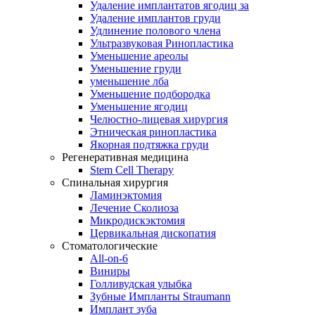
Удаление имплантатов ягодиц за
Удаление имплантов груди
Удлинение полового члена
Ультразвуковая Ринопластика
Уменьшение ареолы
Уменьшение груди
уменьшение лба
Уменьшение подбородка
Уменьшение ягодиц
Челюстно-лицевая хирургия
Этническая ринопластика
Якорная подтяжка груди
Регенеративная медицина
Stem Cell Therapy
Спинальная хирургия
Ламинэктомия
Лечение Сколиоза
Микродискэктомия
Цервикальная дископатия
Стоматологические
All-on-6
Виниры
Голливудская улыбка
Зубные Импланты Straumann
Имплант зуба