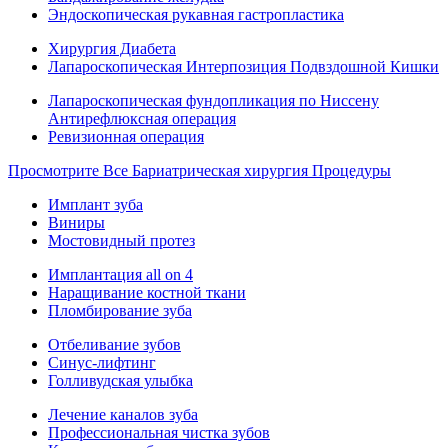
Эндоскопическая рукавная гастропластика
Хирургия Диабета
Лапароскопическая Интерпозиция Подвздошной Кишки
Лапароскопическая фундопликация по Ниссену
Антирефлюксная операция
Ревизионная операция
Просмотрите Все Бариатрическая хирургия Процедуры
Имплант зуба
Виниры
Мостовидный протез
Имплантация all on 4
Наращивание костной ткани
Пломбирование зуба
Отбеливание зубов
Синус-лифтинг
Голливудская улыбка
Лечение каналов зуба
Профессиональная чистка зубов