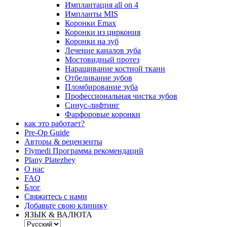
Имплантация all on 4
Импланты MIS
Коронки Emax
Коронки из циркония
Коронки на зуб
Лечение каналов зуба
Мостовидный протез
Наращивание костной ткани
Отбеливание зубов
Пломбирование зуба
Профессиональная чистка зубов
Синус-лифтинг
Фарфоровые коронки
как это работает?
Pre-Op Guide
Авторы & рецензенты
Flymedi Программа рекомендаций
Plany Platezhey
О нас
FAQ
Блог
Свяжитесь с нами
Добавьте свою клинику
ЯЗЫК & ВАЛЮТА