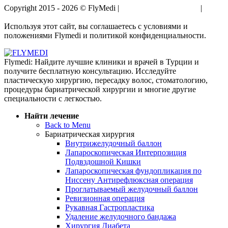
Copyright 2015 - 2026 © FlyMedi |
Условия и Положения
|
Политика Конфиденциальности
Используя этот сайт, вы соглашаетесь с условиями и
положениями Flymedi и политикой конфиденциальности.
Flymedi: Найдите лучшие клиники и врачей в Турции и
получите бесплатную консультацию. Исследуйте
пластическую хирургию, пересадку волос, стоматологию,
процедуры бариатрической хирургии и многие другие
специальности с легкостью.
Найти лечение
Back to Menu
Бариатрическая хирургия
Внутрижелудочный баллон
Лапароскопическая Интерпозиция
Подвздошной Кишки
Лапароскопическая фундопликация по
Ниссену Антирефлюксная операция
Проглатываемый желудочный баллон
Ревизионная операция
Рукавная Гастропластика
Удаление желудочного бандажа
Хирургия Диабета