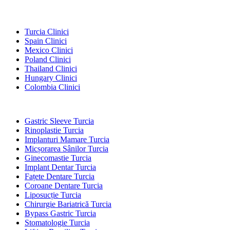
Destinații Populare
Turcia Clinici
Spain Clinici
Mexico Clinici
Poland Clinici
Thailand Clinici
Hungary Clinici
Colombia Clinici
Tratamente Populare în Turcia
Gastric Sleeve Turcia
Rinoplastie Turcia
Implanturi Mamare Turcia
Micșorarea Sânilor Turcia
Ginecomastie Turcia
Implant Dentar Turcia
Fațete Dentare Turcia
Coroane Dentare Turcia
Liposucție Turcia
Chirurgie Bariatrică Turcia
Bypass Gastric Turcia
Stomatologie Turcia