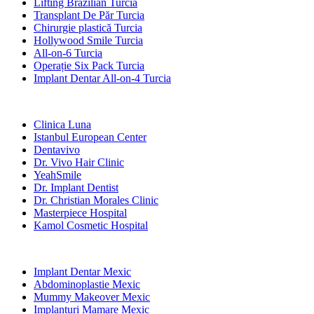
Lifting Brazilian Turcia
Transplant De Păr Turcia
Chirurgie plastică Turcia
Hollywood Smile Turcia
All-on-6 Turcia
Operație Six Pack Turcia
Implant Dentar All-on-4 Turcia
Clinici Populare
Clinica Luna
Istanbul European Center
Dentavivo
Dr. Vivo Hair Clinic
YeahSmile
Dr. Implant Dentist
Dr. Christian Morales Clinic
Masterpiece Hospital
Kamol Cosmetic Hospital
Tratamente Populare în Mexic
Implant Dentar Mexic
Abdominoplastie Mexic
Mummy Makeover Mexic
Implanturi Mamare Mexic