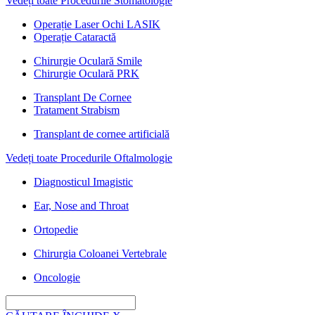
Vedeți toate Procedurile Stomatologie
Operație Laser Ochi LASIK
Operație Cataractă
Chirurgie Oculară Smile
Chirurgie Oculară PRK
Transplant De Cornee
Tratament Strabism
Transplant de cornee artificială
Vedeți toate Procedurile Oftalmologie
Diagnosticul Imagistic
Ear, Nose and Throat
Ortopedie
Chirurgia Coloanei Vertebrale
Oncologie