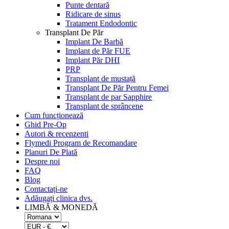
Punte dentară
Ridicare de sinus
Tratament Endodontic
Transplant De Păr
Implant De Barbă
Implant de Păr FUE
Implant Păr DHI
PRP
Transplant de mustață
Transplant De Păr Pentru Femei
Transplant de par Sapphire
Transplant de sprâncene
Cum funcționează
Ghid Pre-Op
Autori & recenzenti
Flymedi Program de Recomandare
Planuri De Plată
Despre noi
FAQ
Blog
Contactați-ne
Adăugați clinica dvs.
LIMBĂ & MONEDĂ