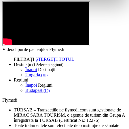
Videoclipurile pacienților Flymedi
FILTRAȚI
ȘTERGEȚI TOTUL
Destinații
(1 Selectați opțiuni)
Înapoi
Destinații
Ungaria
(10)
Regiuni
Înapoi
Regiuni
Budapest
(10)
Flymedi
TÜRSAB – Tranzacțiile pe flymedi.com sunt gestionate de
MIRAC SARA TOURISM, o agenție de turism din Grupa A
înregistrată la TÜRSAB (Certificat Nr.: 12276).
Toate tratamentele sunt efectuate de o instituție de sănătate