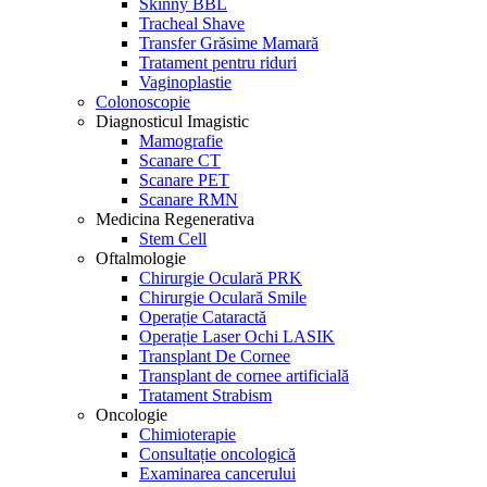
Skinny BBL
Tracheal Shave
Transfer Grăsime Mamară
Tratament pentru riduri
Vaginoplastie
Colonoscopie
Diagnosticul Imagistic
Mamografie
Scanare CT
Scanare PET
Scanare RMN
Medicina Regenerativa
Stem Cell
Oftalmologie
Chirurgie Oculară PRK
Chirurgie Oculară Smile
Operație Cataractă
Operație Laser Ochi LASIK
Transplant De Cornee
Transplant de cornee artificială
Tratament Strabism
Oncologie
Chimioterapie
Consultație oncologică
Examinarea cancerului