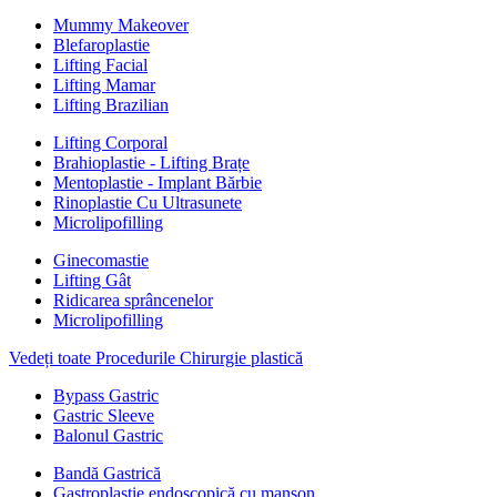
Mummy Makeover
Blefaroplastie
Lifting Facial
Lifting Mamar
Lifting Brazilian
Lifting Corporal
Brahioplastie - Lifting Brațe
Mentoplastie - Implant Bărbie
Rinoplastie Cu Ultrasunete
Microlipofilling
Ginecomastie
Lifting Gât
Ridicarea sprâncenelor
Microlipofilling
Vedeți toate Procedurile Chirurgie plastică
Bypass Gastric
Gastric Sleeve
Balonul Gastric
Bandă Gastrică
Gastroplastie endoscopică cu manșon