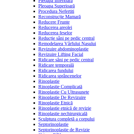
Pleoapa Inferioară
Pleoapa Superioară
Procedura Nefertiti
Reconstrucție Mamară
Reducere Frunte
Reducerea areolei
Reducerea feselor
Reducție sâni pe pedic central
Remodelarea Vârfului Nasului
Revizuire abdominoplastie
Revizuire Lifting Facial
Ridicare sâni pe pedic central
Ridicare temporală
Ridicarea fundului
Ridicarea sprâncenelor
Rinoplastie
Rinoplastie Complicată
Rinoplastie Cu Ultrasunete
Rinoplastie De Revizuire
Rinoplastie Etnică
Rinoplastie etnică de revizie
Rinoplastie nechirurgicală
Sculptura completă a corpului
Septorinoplastie
Septorinoplastie de Revizie