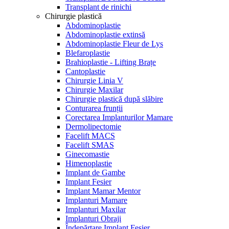
Transplant de rinichi
Chirurgie plastică
Abdominoplastie
Abdominoplastie extinsă
Abdominoplastie Fleur de Lys
Blefaroplastie
Brahioplastie - Lifting Brațe
Cantoplastie
Chirurgie Linia V
Chirurgie Maxilar
Chirurgie plastică după slăbire
Conturarea frunții
Corectarea Implanturilor Mamare
Dermolipectomie
Facelift MACS
Facelift SMAS
Ginecomastie
Himenoplastie
Implant de Gambe
Implant Fesier
Implant Mamar Mentor
Implanturi Mamare
Implanturi Maxilar
Implanturi Obraji
Îndepărtare Implant Fesier