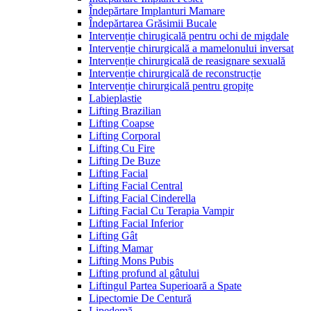
Îndepărtare Implanturi Mamare
Îndepărtarea Grăsimii Bucale
Intervenție chirugicală pentru ochi de migdale
Intervenție chirurgicală a mamelonului inversat
Intervenție chirurgicală de reasignare sexuală
Intervenție chirurgicală de reconstrucție
Intervenție chirurgicală pentru gropițe
Labieplastie
Lifting Brazilian
Lifting Coapse
Lifting Corporal
Lifting Cu Fire
Lifting De Buze
Lifting Facial
Lifting Facial Central
Lifting Facial Cinderella
Lifting Facial Cu Terapia Vampir
Lifting Facial Inferior
Lifting Gât
Lifting Mamar
Lifting Mons Pubis
Lifting profund al gâtului
Liftingul Partea Superioară a Spate
Lipectomie De Centură
Lipedemă