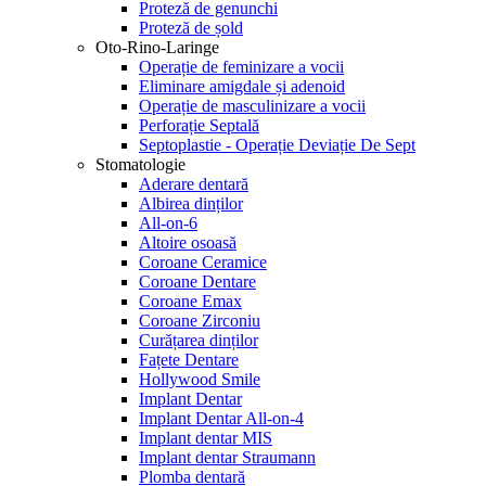
Proteză de genunchi
Proteză de șold
Oto-Rino-Laringe
Operație de feminizare a vocii
Eliminare amigdale și adenoid
Operație de masculinizare a vocii
Perforație Septală
Septoplastie - Operație Deviație De Sept
Stomatologie
Aderare dentară
Albirea dinților
All-on-6
Altoire osoasă
Coroane Ceramice
Coroane Dentare
Coroane Emax
Coroane Zirconiu
Curățarea dinților
Fațete Dentare
Hollywood Smile
Implant Dentar
Implant Dentar All-on-4
Implant dentar MIS
Implant dentar Straumann
Plomba dentară