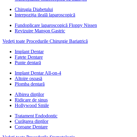
Chirugia Diabetului
Interpoziția ileală laparoscopică
Fundoplicare laparoscopică Floppy Nissen
Revizuire Manșon Gastric
Vedeți toate Procedurile Chirurgie Bariatrică
Implant Dentar
Fațete Dentare
Punte dentară
Implant Dentar All-on-4
Altoire osoasă
Plomba dentară
Albirea dinților
Ridicare de sinus
Hollywood Smile
Tratament Endodontic
Curățarea dinților
Coroane Dentare