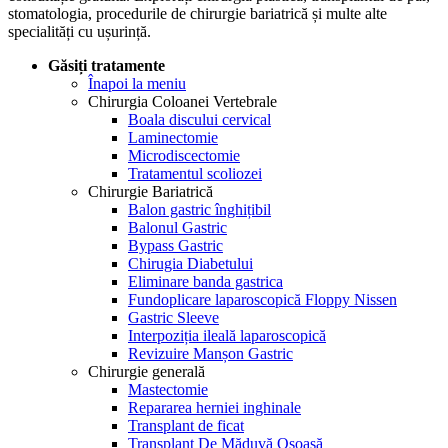
stomatologia, procedurile de chirurgie bariatrică și multe alte
specialități cu ușurință.
Găsiți tratamente
Înapoi la meniu
Chirurgia Coloanei Vertebrale
Boala discului cervical
Laminectomie
Microdiscectomie
Tratamentul scoliozei
Chirurgie Bariatrică
Balon gastric înghițibil
Balonul Gastric
Bypass Gastric
Chirugia Diabetului
Eliminare banda gastrica
Fundoplicare laparoscopică Floppy Nissen
Gastric Sleeve
Interpoziția ileală laparoscopică
Revizuire Manșon Gastric
Chirurgie generală
Mastectomie
Repararea herniei inghinale
Transplant de ficat
Transplant De Măduvă Osoasă