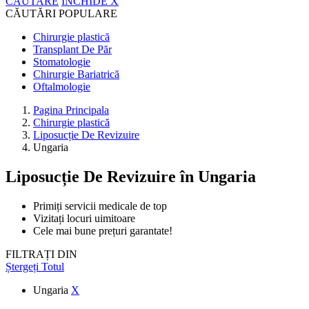
CĂUTARE
ÎNCHIDE
X
CĂUTĂRI POPULARE
Chirurgie plastică
Transplant De Păr
Stomatologie
Chirurgie Bariatrică
Oftalmologie
Pagina Principala
Chirurgie plastică
Liposucție De Revizuire
Ungaria
Liposucție De Revizuire
în Ungaria
Primiți servicii medicale de top
Vizitați locuri uimitoare
Cele mai bune prețuri garantate!
FILTRAȚI DIN
Ștergeți Totul
Ungaria
X