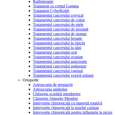
Radioterapie
Tratament cu cuțitul Gamma
Tratament CyberKnife
Tratamentul cancerului cervical
Tratamentul cancerului de colon
Tratamentul cancerului de piele
Tratamentul cancerului de prostată
Tratamentul cancerului de stomac
Tratamentul cancerului hepatic
Tratamentul cancerului la rinichi
Tratamentul cancerului la sâni
Tratamentul cancerului oral
Tratamentul cancerului ovarian
Tratamentul cancerului pancreatic
Tratamentul cancerului pulmonar
Tratamentul cancerului vaginal
Tratamentul cancerului vezicii urinare
Ortopedie
Artroscopia de genunchi
Artroscopia umărului
Chirurgia scurtării membrelor
Chirurgie Alungire Membre
Intervenție chirurgicală cu manșetă rotativă
Intervenție chirurgicală la tunelul carpian
Intervenție chirurgicală pentru inflamație la picior