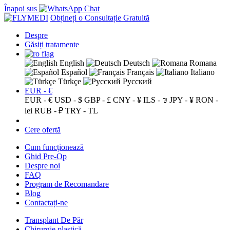
Înapoi sus
Obțineți o Consultație Gratuită
Despre
Găsiți tratamente
English
Deutsch
Romana
Español
Français
Italiano
Türkçe
Русский
EUR - €
EUR - €
USD - $
GBP - £
CNY - ¥
ILS - ₪
JPY - ¥
RON -
lei
RUB - ₽
TRY - TL
Cere ofertă
Cum funcționează
Ghid Pre-Op
Despre noi
FAQ
Program de Recomandare
Blog
Contactați-ne
Transplant De Păr
Chirurgie plastică