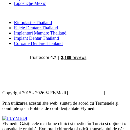
Liposucție Mexic
Tratamente Populare în Thailand
Rinoplastie Thailand
Fațete Dentare Thailand
Implanturi Mamare Thailand
Implant Dentar Thailand
Coroane Dentare Thailand
Copyright 2015 - 2026 © FlyMedi |
Termeni și condiții
|
Politica de
confidențialitate
Prin utilizarea acestui site web, sunteți de acord cu Termenele și
condițiile și cu Politica de confidențialitate Flymedi.
Flymedi: Găsiți cele mai bune clinici și medici în Turcia și obțineți o
consultație gratuită. Explorați chirurgia plastică, transplantul de păr,