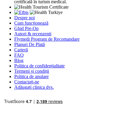
certificată în turism medical.
Despre noi
Cum funcționează
Ghid Pre-Op
Autori & recenzenti
Flymedi Program de Recomandare
Planuri De Plată
Carieră
FAQ
Blog
Politica de confidențialitate
Termeni și condiții
Politica de anulare
Contactați-ne
Adăugați clinica dvs.