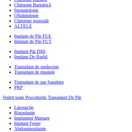
Chirurgie Bariatrică
Stomatologie
Oftalmologie
Chirurgie generală
ALTELE
Implant de Păr FUE
Implant de Păr FUT
Implant Păr DHI
Implant De Barbă
Transplant de sprâncene
Transplant de mustață
Transplant de par Sapphire
PRP
Vedeți toate Procedurile Transplant De Păr
Liposucție
Rinoplastie
Implanturi Mamare
Implant Fesier
Abdominoplastie