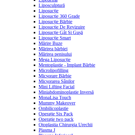
Liposculptură
Liposucție
Liposucție 360 Grade
Liposucție Bărbie
Liposucție De Revizuire
Liposucție Gât Şi Gușă
Liposucție Smart
Mărire Buze
Mărirea bărbiei
Mărirea penisului
Mega Liposucție
Mentoplastie - Implant Bărbie
Microlipofilling
Micșorare Bărbie
Micșorarea Sânilor
Mini Lifting Facial
Miniabdominoplastie Inversă
MonaLisa Touch
Mummy Makeover
Ombilicoplastie
Operație Six Pack
Operație two pack
Otoplastia Chirurgia Urechii
Plasma J